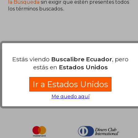
40%
la Búsqueda
sin exigir que estén presentes todos
dcto.
$ 27.52
los términos buscados..
Estás viendo
Buscalibre Ecuador
, pero
Nuestras Formas de Pago
estás en
Estados Unidos
Ir a Estados Unidos
Me quedo aquí