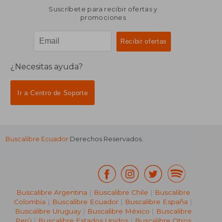
Suscríbete para recibir ofertas y
promociones
¿Necesitas ayuda?
Ir a Centro de Soporte
Buscalibre Ecuador
Derechos Reservados.
Buscalibre Argentina
|
Buscalibre Chile
|
Buscalibre
Colombia
|
Buscalibre Ecuador
|
Buscalibre España
|
Buscalibre Uruguay
|
Buscalibre México
|
Buscalibre
Perú
|
Buscalibre Estados Unidos
|
Buscalibre Otros