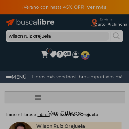
¡Verano con hasta 45% OFF!
Ver más
Enviar a
Quito, Pichincha
0
MENÚ
Libros más vendidos
Libros importados más v
=
Ver Filtros
Inicio
Libros
Libros
Wilson Ruíz Orejuela
Wilson Ruíz Orejuela