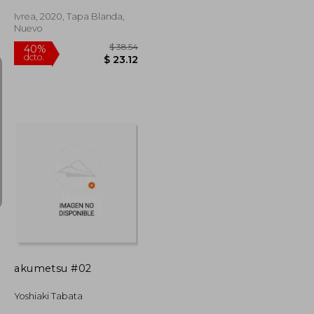
Ivrea, 2020, Tapa Blanda,
Nuevo
$ 38.54
$ 38.54
40%
dcto.
$ 23.12
$ 23.12
akumetsu #02
Yoshiaki Tabata