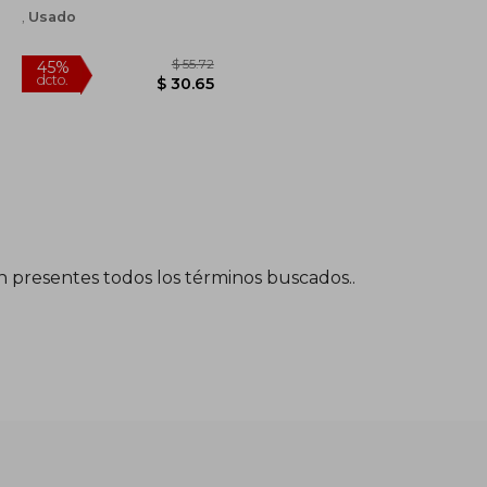
,
Usado
én presentes todos los términos buscados..
$ 38.84
$ 55.72
45%
dcto.
$ 23.30
$ 30.65