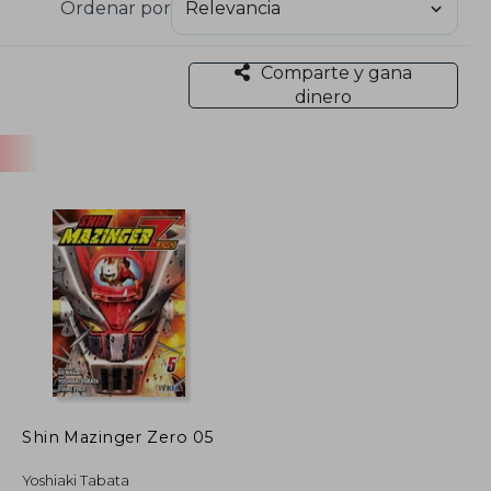
Ordenar por
ilosófico y complejo. El primer volumen, Shin
ativa, donde Koji Kabuto descubre las aterradoras
Comparte y gana
dinero
r obras clásicas con una visión moderna y audaz,
 el desarrollo psicológico de personajes y el uso de
bido tanto en Japón como en el extranjero.
Shin Mazinger Zero 05
Yoshiaki Tabata