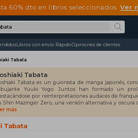
ta 60% dto en libros seleccionados
Ver 
endidos
Libros con envío Rápido
Opiniones de clientes
iaki Tabata
oshiaki Tabata
oshiaki Tabata es un guionista de manga japonés, con
ibujante Yuuki Yogo. Juntos han formado un prol
estacándose por reinterpretaciones audaces de franquici
s Shin Mazinger Zero, una versión alternativa y oscura
or Go Nagai.
er más
a serie Shin Mazinger Zero fue publicada entre 2009 y 
i Tabata
kita Shoten. A lo largo de sus nueve volúmenes, Tabat
iros dramáticos y acción, que explora conceptos como