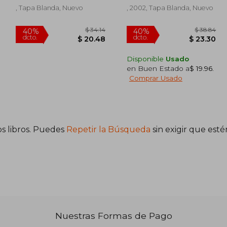
, Tapa Blanda, Nuevo
, 2002, Tapa Blanda, Nuevo
Disponible
Usado
en Buen Estado a
$ 19.96
.
Comprar Usado
s libros. Puedes
Repetir la Búsqueda
sin exigir que est
 38.54
$ 34.14
40%
40%
dcto.
dcto.
23.12
$ 20.48
Nuestras Formas de Pago