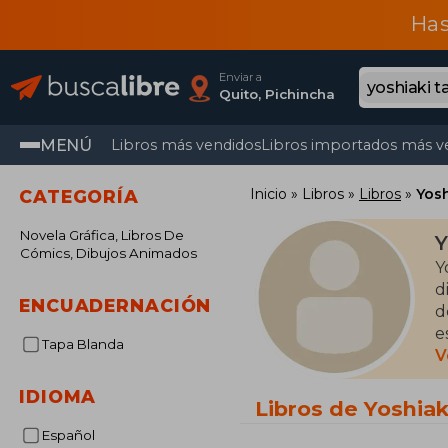
Has
Enviar a
Quito, Pichincha
MENÚ
Libros más vendidos
Libros importados más v
Inicio
Libros
Libros
Yosh
CATEGORÍA
Novela Gráfica, Libros De
Y
Cómics, Dibujos Animados
Y
d
ENCUADERNACIÓN
d
e
Tapa Blanda
p
V
IDIOMA
L
Libros de Yoshiak
A
Español
g