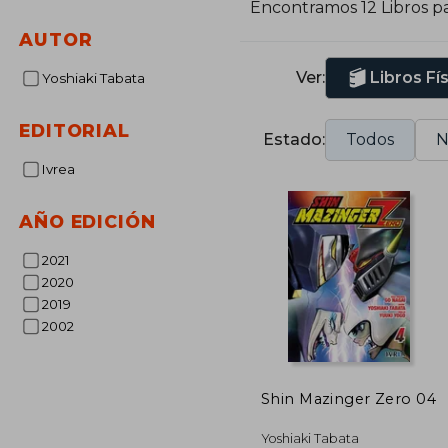
Encontramos 12 Libros p
r
AUTOR
M
c
Ver:
Libros Fí
Yoshiaki Tabata
Y
y
EDITORIAL
Estado:
Todos
N
e
Ivrea
AÑO EDICIÓN
2021
2020
2019
2002
Shin Mazinger Zero 04
Yoshiaki Tabata