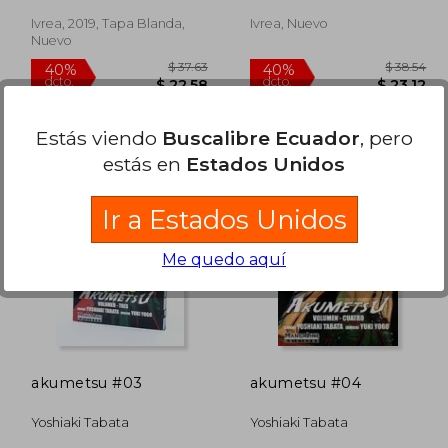
Ivrea, 2019, Tapa Blanda,
Ivrea, Nuevo
Nuevo
Estás viendo
Buscalibre Ecuador
, pero
estás en
Estados Unidos
Ir a Estados Unidos
 37.63
$ 37.63
40%
40%
dcto.
dcto.
22.58
$ 22.58
Me quedo aquí
akumetsu #03
akumetsu #04
Yoshiaki Tabata
Yoshiaki Tabata