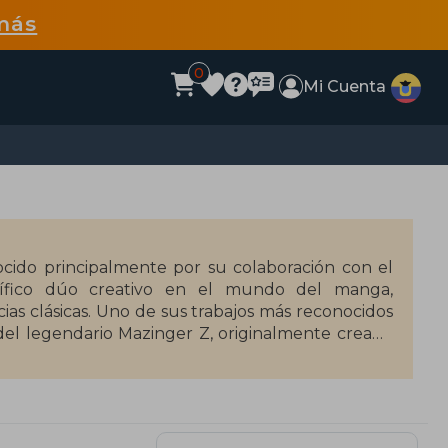
más
0
Mi Cuenta
ocido principalmente por su colaboración con el
ífico dúo creativo en el mundo del manga,
as clásicas. Uno de sus trabajos más reconocidos
 del legendario Mazinger Z, originalmente creado
2012 en la revista Champion RED de la editorial
a aportó un enfoque narrativo intenso, lleno de
 la destrucción total del universo y el eterno