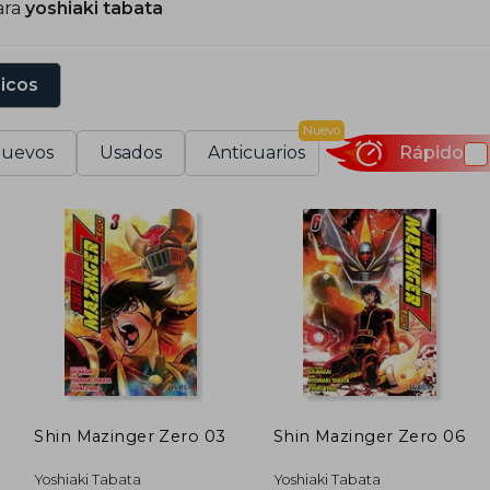
ara
yoshiaki tabata
etorno, dándole al mito de Mazinger un matiz más f
azinger Zero 01, marca el inicio de esta historia altern
onsecuencias del poder absoluto.
sicos
oshiaki Tabata ha demostrado gran habilidad para adapta
Nuevo
 su estilo narrativo se caracteriza por el ritmo acelerado,
uevos
Usados
Anticuarios
Rápido
lementos de ciencia ficción. Su trabajo ha sido bien reci
Shin Mazinger Zero 03
Shin Mazinger Zero 06
Yoshiaki Tabata
Yoshiaki Tabata