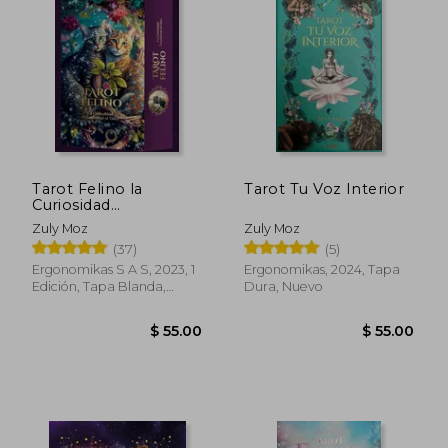
Tarot Felino la
Tarot Tu Voz Interior
Curiosidad
Transformo al Gato
Zuly Moz
Zuly Moz
(Caja)
(37)
(5)
Ergonomikas S A S, 2023, 1
Ergonomikas, 2024, Tapa
Edición, Tapa Blanda,
Dura, Nuevo
Nuevo