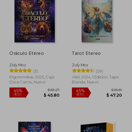
$ 55.00
$ 55.
Oráculo Etéreo
Tarot Etereo
Zuly Moz
Zuly Moz
(3)
(28)
Ergonomikas, 2025, Caja
Viiel, 2024, 1 Edición, Tapa
Dura Cartas, Nuevo
Blanda, Nuevo