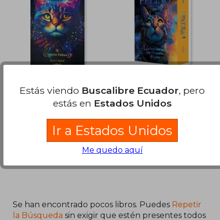
$ 83.27
$ 85
45%
45%
dcto.
dcto.
$ 45.80
$ 47.
Diario Felino
Oráculo Felino. La
Estás viendo
Buscalibre Ecuador
, pero
Sabiduría que
Despertó al Gato
estás en
Estados Unidos
Zuly Moz
Zuly Moz
(2)
(1)
Viiel, 2024, 1 Edición, Tapa
Viiel, 2026, Cartas, Nuevo
Ir a Estados Unidos
Dura, Nuevo
Me quedo aquí
Se han encontrado pocos libros. Puedes
Repetir
la Búsqueda
sin exigir que estén presentes todos