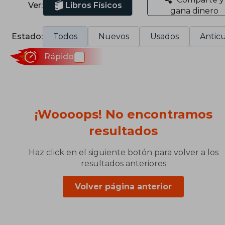
Ver:
Libros Físicos
gana dinero
Estado:
Todos
Nuevos
Usados
Anticu
Rápido
¡Woooops! No encontramos
resultados
Haz click en el siguiente botón para volver a los
resultados anteriores
Volver página anterior