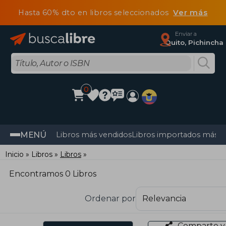
Hasta 60% dto en libros seleccionados
Ver más
Enviar a
Quito, Pichincha
0
MENÚ
Libros más vendidos
Libros importados más v
Inicio
Libros
Libros
Encontramos 0 Libros
Ordenar por
Comparte y