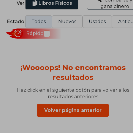
Ver:
Libros Físicos
gana dinero
Estado:
Todos
Nuevos
Usados
Anticu
Rápido
¡Woooops! No encontramos
resultados
Haz click en el siguiente botón para volver a los
resultados anteriores
Volver página anterior