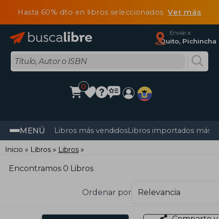
Hasta 60% dto en libros seleccionados
Ver más
Enviar a
Quito, Pichincha
0
MENÚ
Libros más vendidos
Libros importados más v
Inicio
Libros
Libros
Encontramos 0 Libros
Ordenar por
Comparte y