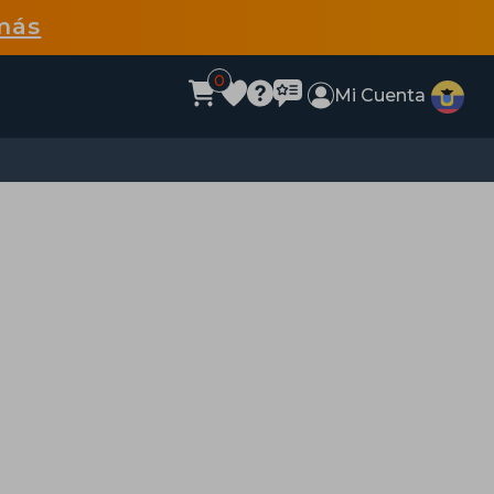
más
0
Mi Cuenta