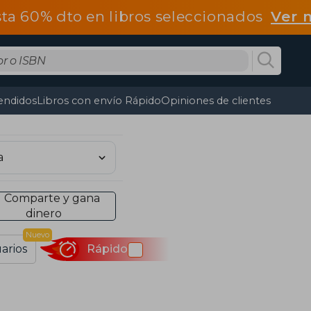
ta 60% dto en libros seleccionados
Ver 
endidos
Libros con envío Rápido
Opiniones de clientes
Comparte y gana
dinero
Nuevo
arios
Rápido