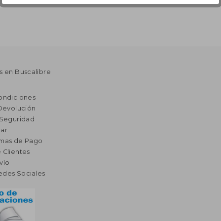
s en Buscalibre
ondiciones
 Devolución
 Seguridad
ar
rmas de Pago
 Clientes
vío
edes Sociales