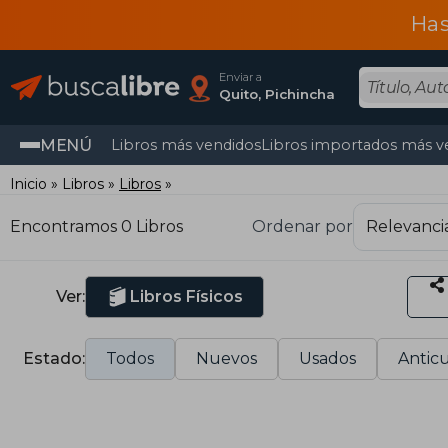
Has
Enviar a
Quito, Pichincha
MENÚ
Libros más vendidos
Libros importados más v
Inicio
Libros
Libros
Encontramos 0 Libros
Ordenar por
Ver:
Libros Físicos
Estado:
Todos
Nuevos
Usados
Anticu