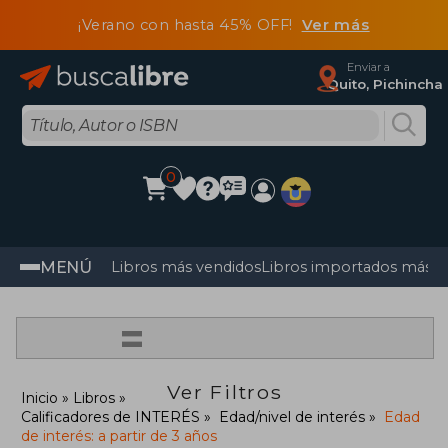
¡Verano con hasta 45% OFF!
Ver más
Enviar a
Quito, Pichincha
0
MENÚ
Libros más vendidos
Libros importados más v
=
Ver Filtros
Inicio
Libros
Calificadores de INTERÉS
Edad/nivel de interés
Edad
de interés: a partir de 3 años