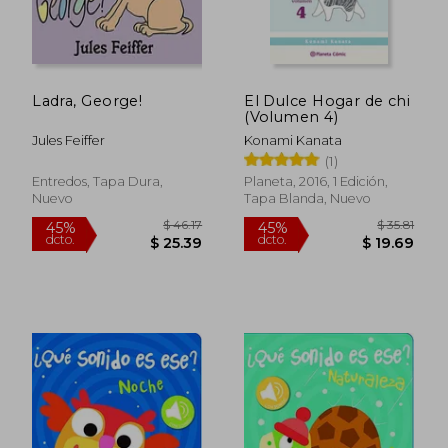
$ 18.14
$ 34.
45%
45%
dcto.
dcto.
$ 9.98
$ 18.
Ladra, George!
El Dulce Hogar de chi
(Volumen 4)
Jules Feiffer
Konami Kanata
(1)
Entredos, Tapa Dura,
Planeta, 2016, 1 Edición,
Nuevo
Tapa Blanda, Nuevo