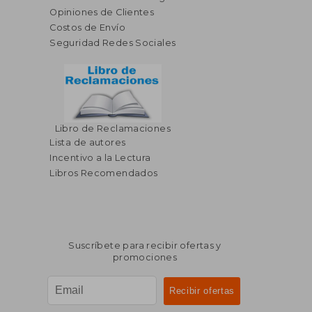
Opiniones de Clientes
Costos de Envío
Seguridad Redes Sociales
Libro de Reclamaciones
$ 40.59
$ 39.
45%
45%
Lista de autores
dcto.
dcto.
$ 22.32
$ 21.
Incentivo a la Lectura
Libros Recomendados
Suscríbete para recibir ofertas y
promociones