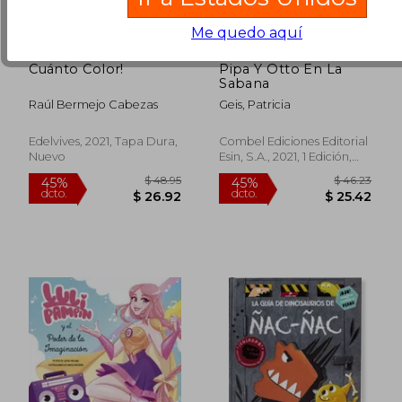
Me quedo aquí
Cuánto Color!
Pipa Y Otto En La
Sabana
Raúl Bermejo Cabezas
Geis, Patricia
Edelvives, 2021, Tapa Dura,
Combel Ediciones Editorial
Nuevo
Esin, S.A., 2021, 1 Edición,
$ 30.63
$ 30.
Tapa Dura, Nuevo
45%
45%
dcto.
dcto.
$ 16.84
$ 16.