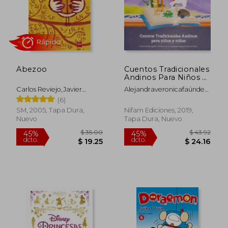
Abezoo
Cuentos Tradicionales
Andinos Para Niños y
Niñas
Carlos Reviejo,Javier
Alejandraveronicafaúndez
Rápido
Aramburu
Aguilar, Nidia
(6)
SM, 2005, Tapa Dura,
Nifam Ediciones, 2019,
Nuevo
Tapa Dura, Nuevo
$ 35.00
$ 43.
45%
45%
dcto.
dcto.
$ 19.25
$ 24.