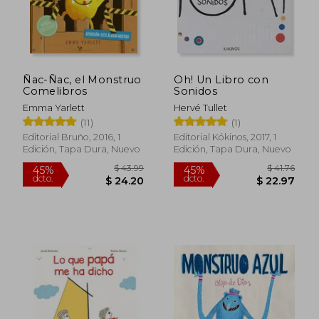
$ 42.94
$ 19.
45%
45%
dcto.
dcto.
$ 23.61
$ 10.
Ñac-Ñac, el Monstruo
Oh! Un Libro con
Comelibros
Sonidos
Emma Yarlett
Hervé Tullet
(11)
(1)
Editorial Bruño, 2016, 1
Editorial Kókinos, 2017, 1
Edición, Tapa Dura, Nuevo
Edición, Tapa Dura, Nuevo