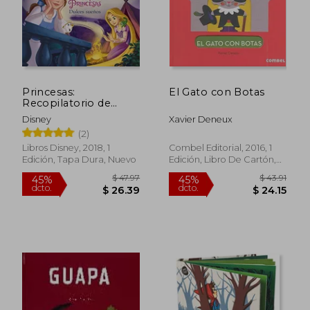
Princesas:
El Gato con Botas
Recopilatorio de
Cuentos: Dulces
Disney
Xavier Deneux
Sueños
(2)
Libros Disney, 2018, 1
Combel Editorial, 2016, 1
Edición, Tapa Dura, Nuevo
Edición, Libro De Cartón,
Nuevo
$ 39.10
$ 34.
45%
45%
dcto.
dcto.
$ 21.50
$ 19.