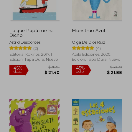
$ 43.99
$ 41.
45%
45%
dcto.
dcto.
$ 24.20
$ 22.
Lo que Papá me ha
Monstruo Azul
Dicho
Astrid Desbordes
Olga De Dios Ruiz
(2)
(4)
Editorial Kókinos, 2017, 1
Apila Ediciones, 2020, 1
Edición, Tapa Dura, Nuevo
Edición, Tapa Dura, Nuevo