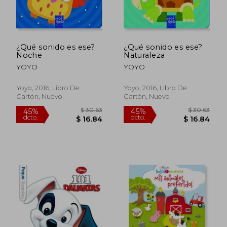
¿Qué sonido es ese?
¿Qué sonido es ese?
Noche
Naturaleza
$ 45.94
$ 37.
45%
45%
dcto.
dcto.
$ 25.27
$ 20.
YOYO
YOYO
Yoyo, 2016, Libro De
Yoyo, 2016, Libro De
Cartón, Nuevo
Cartón, Nuevo