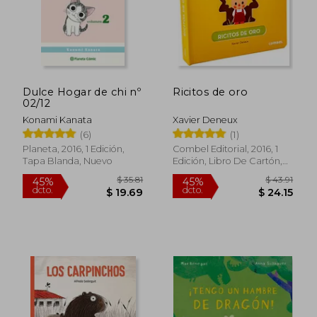
Dulce Hogar de chi nº
Ricitos de oro
02/12
Konami Kanata
Xavier Deneux
(6)
(1)
Planeta, 2016, 1 Edición,
Combel Editorial, 2016, 1
Tapa Blanda, Nuevo
Edición, Libro De Cartón,
Nuevo
$ 35.81
$ 43.
45%
45%
dcto.
dcto.
$ 19.69
$ 24.