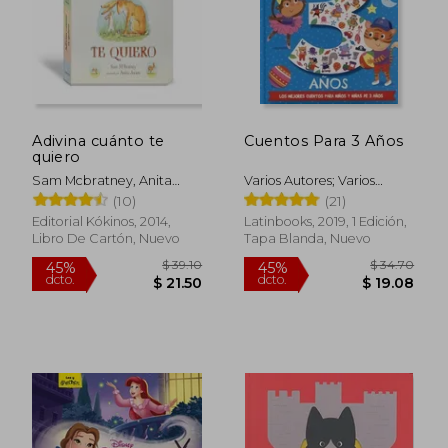
Adivina cuánto te
Cuentos Para 3 Años
quiero
Sam Mcbratney, Anita
Varios Autores; Varios
Jeram
Autores
(10)
(21)
Editorial Kókinos, 2014,
Latinbooks, 2019, 1 Edición,
Libro De Cartón, Nuevo
Tapa Blanda, Nuevo
$ 56.22
$ 56.
45%
45%
dcto.
dcto.
$ 30.92
$ 30.