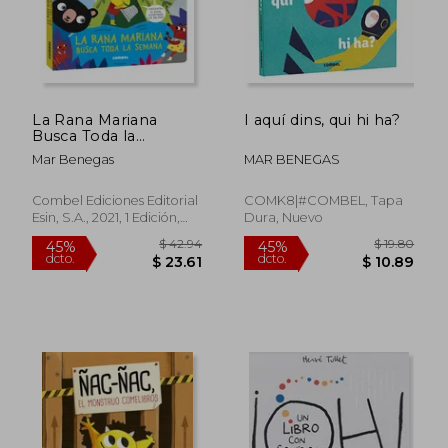
$ 21.61
$ 17.
La Rana Mariana
I aquí dins, qui hi ha?
Busca Toda la
Semana
Mar Benegas
MAR BENEGAS
Combel Ediciones Editorial
COMK8|#COMBEL, Tapa
Esin, S.A., 2021, 1 Edición,
Dura, Nuevo
Tapa Dura, Nuevo