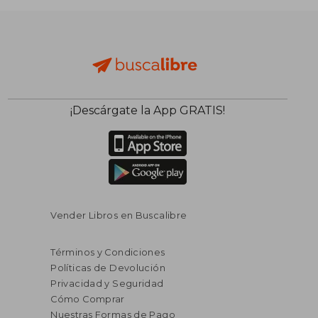
¡Descárgate la App GRATIS!
$ 39.79
$ 28
45%
45%
dcto.
dcto.
$ 21.88
$ 15.
Vender Libros en Buscalibre
Términos y Condiciones
Políticas de Devolución
Privacidad y Seguridad
Cómo Comprar
Nuestras Formas de Pago