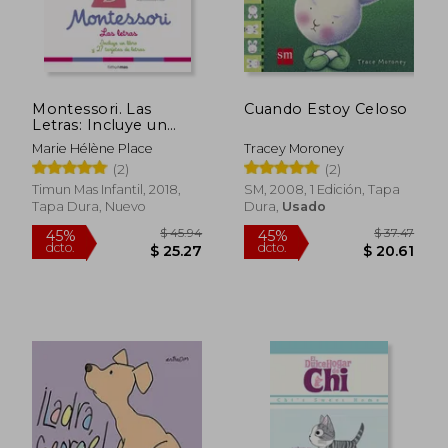
$ 41.
45%
dcto.
$ 25.65
$ 22.
Montessori. Las
Cuando Estoy Celoso
Letras: Incluye un
Libro y 27 Tarjetas de
Marie Hélène Place
Tracey Moroney
Letras
(2)
(2)
Timun Mas Infantil, 2018,
SM, 2008, 1 Edición, Tapa
Tapa Dura, Nuevo
Dura,
Usado