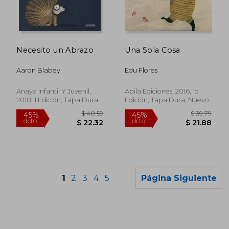
$ 40.02
$ 49.
45%
45%
dcto.
dcto.
$ 22.01
$ 26.
Necesito un Abrazo
Una Sola Cosa
Aaron Blabey
Edu Flores
Anaya Infantil Y Juvenil,
Apila Ediciones, 2016, 1o
2018, 1 Edición, Tapa Dura,
Edición, Tapa Dura, Nuevo
Nuevo
1
2
3
4
5
Página Siguiente