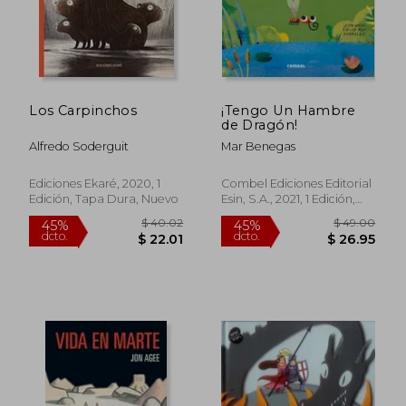
Los Carpinchos
¡Tengo Un Hambre
de Dragón!
Rápido
Alfredo Soderguit
Mar Benegas
Ediciones Ekaré, 2020, 1
Combel Ediciones Editorial
Edición, Tapa Dura, Nuevo
Esin, S.A., 2021, 1 Edición,
Tapa Dura, Nuevo
$ 15.68
$ 18.