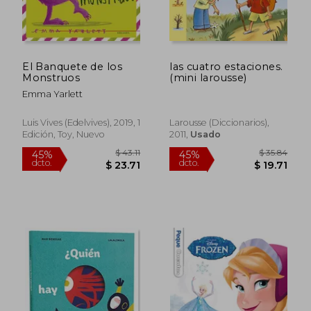
El Banquete de los
las cuatro estaciones.
$ 38.91
$ 39.
45%
45%
Monstruos
(mini larousse)
dcto.
dcto.
$ 21.40
$ 21.
Emma Yarlett
Luis Vives (Edelvives), 2019, 1
Larousse (diccionarios),
Edición, Toy, Nuevo
2011,
Usado