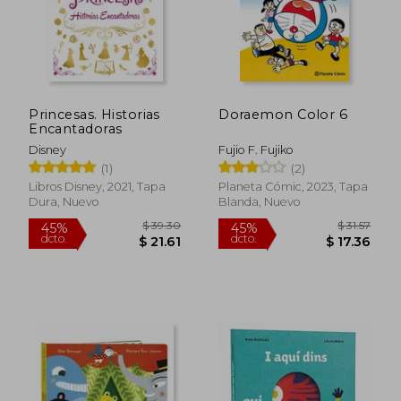
Princesas. Historias
Doraemon Color 6
Encantadoras
Disney
Fujio F. Fujiko
(1)
(2)
Libros Disney, 2021, Tapa
Planeta Cómic, 2023, Tapa
Dura, Nuevo
Blanda, Nuevo
$ 39.30
$ 31
45%
45%
dcto.
dcto.