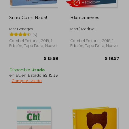
Si no Comí Nada!
Blancanieves
Mar Benegas
Martí, Meritxell
(3)
Combel Editorial, 2019, 1
Combel Editorial, 2018, 1
Edición, Tapa Dura, Nuevo
Edición, Tapa Dura, Nuevo
Disponible
Usado
en Buen Estado a
$ 15.33
$ 48.95
$ 46.
45%
45%
.
Comprar Usado
dcto.
dcto.
$ 26.92
$ 25.