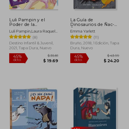
Luli Pampin y el
La Guía de
Poder de la
Dinosaurios de Ñac-
Imaginacion
Ñac
Luli Pampin,Laura Raquel
Emma Yarlett
Melano
(8)
(11)
Destino Infantil & Juvenil,
Bruño, 2018, 1 Edición, Tapa
2021, Tapa Dura, Nuevo
Dura, Nuevo
$ 20.43
$ 37.
45%
45%
dcto.
dcto.
$ 11.24
$ 20.