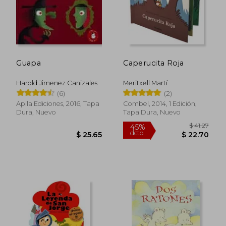
Guapa
Caperucita Roja
Harold Jimenez Canizales
Meritxell Martí
(6)
(2)
Apila Ediciones, 2016, Tapa
Combel, 2014, 1 Edición,
Dura, Nuevo
Tapa Dura, Nuevo
$ 47.97
$ 43.
45%
45%