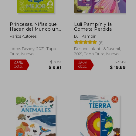
Princesas. Niñas que
Luli Pampín y la
Hacen del Mundo un
Cometa Perdida
Lugar Mejor
Varios Autores
Luli Pampin
(6)
Libros Disney, 2021, Tapa
Destino Infantil & Juvenil,
Dura, Nuevo
2021, Tapa Dura, Nuevo
$ 59.94
$ 20.
45%
45%
dcto.
dcto.
$ 32.97
$ 11.