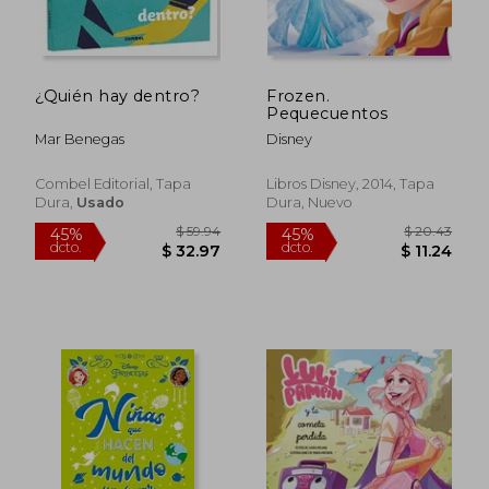
¿Quién hay dentro?
Frozen.
Pequecuentos
Mar Benegas
Disney
$ 43.11
$ 35.
45%
45%
dcto.
dcto.
$ 23.71
$ 19.
Combel Editorial, Tapa
Libros Disney, 2014, Tapa
Dura,
Usado
Dura, Nuevo