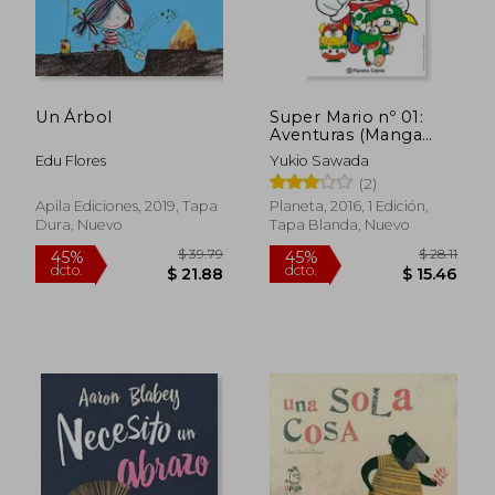
$ 35.81
$ 43.
45%
45%
dcto.
dcto.
$ 19.69
$ 24.
Un Árbol
Super Mario nº 01:
Aventuras (Manga
Kodomo)
Edu Flores
Yukio Sawada
(2)
Apila Ediciones, 2019, Tapa
Planeta, 2016, 1 Edición,
Dura, Nuevo
Tapa Blanda, Nuevo