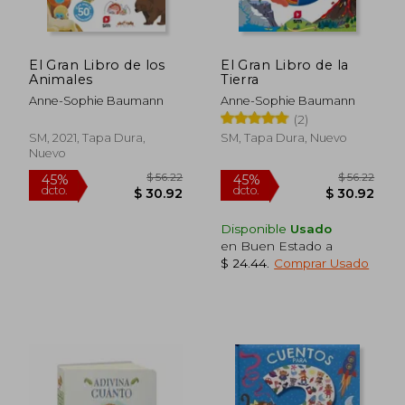
El Gran Libro de los
El Gran Libro de la
Animales
Tierra
Anne-Sophie Baumann
Anne-Sophie Baumann
(2)
SM, 2021, Tapa Dura,
SM, Tapa Dura, Nuevo
Nuevo
$ 17.83
$ 35
45%
45%
dcto.
dcto.
$ 9.81
$ 19.
Disponible
Usado
en Buen Estado a
$ 24.44
.
Comprar Usado