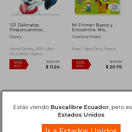
101 Dálmatas.
Mi Primer Busca y
Pequecuentos
Encuentra. Mis
(Disney. Otras
Animales Preferidos
Disney
Svetlana Peskin
Propiedades)
$ 46.17
$ 35
45%
45%
Libros Disney, 2013, Libro
Base, Tapa Dura, Nuevo
dcto.
dcto.
$ 25.39
$ 19.
De Cartón, Nuevo
Estás viendo
Buscalibre Ecuador
, pero e
Estados Unidos
Ir a Estados Unidos