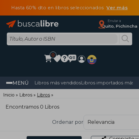
Hasta 60% dto en libros seleccionados
Ver más
Enviar a
Quito, Pichincha
0
MENÚ
Libros más vendidos
Libros importados más v
Inicio
Libros
Libros
Encontramos 0 Libros
Ordenar por
Comparte y