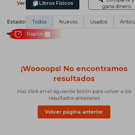
Ver:
Libros Físicos
gana dinero
Estado:
Todos
Nuevos
Usados
Anticu
Rápido
¡Woooops! No encontramos
resultados
Haz click en el siguiente botón para volver a los
resultados anteriores
Volver página anterior