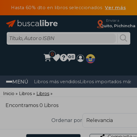
Hasta 60% dto en libros seleccionados
Ver más
Enviar a
Quito, Pichincha
0
MENÚ
Libros más vendidos
Libros importados más v
Inicio
Libros
Libros
Encontramos 0 Libros
Ordenar por
Comparte y