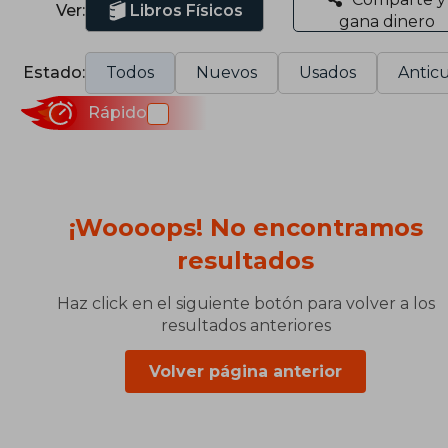
Ver:
Libros Físicos
gana dinero
Estado:
Todos
Nuevos
Usados
Anticu
Rápido
¡Woooops! No encontramos
resultados
Haz click en el siguiente botón para volver a los
resultados anteriores
Volver página anterior