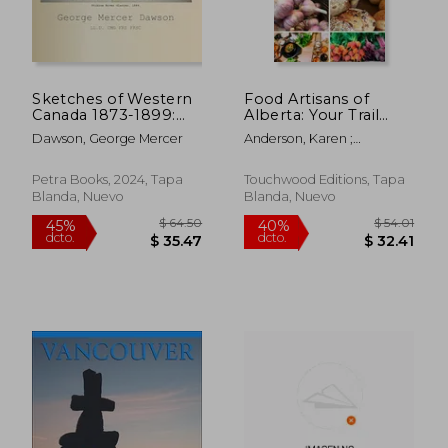
Sketches of Western
Food Artisans of
Canada 1873-1899:
Alberta: Your Trail
Geology and
Guide to the Best of
Dawson, George Mercer
Anderson, Karen ;
Anthropology (en
Our Locally Crafted
Sanchez-Turri, Matilde
Inglés)
Fare (en Inglés)
Petra Books, 2024, Tapa
Touchwood Editions, Tapa
Blanda, Nuevo
Blanda, Nuevo
$ 64.50
$ 54.
45%
40%
dcto.
dcto.
$ 35.47
$ 32.