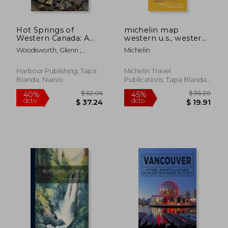
Hot Springs of
michelin map
Western Canada: A
western u.s., western
Complete Guide, 4th
canada (en Inglés)
Woodsworth, Glenn ;
Michelin
Edition (en Inglés)
$ 35.96
$ 56.
40%
45%
Woodsworth, David
dcto.
dcto.
$ 21.58
$ 31.
Harbour Publishing, Tapa
Michelin Travel
Blanda, Nuevo
Publications, Tapa Blanda,
Nuevo