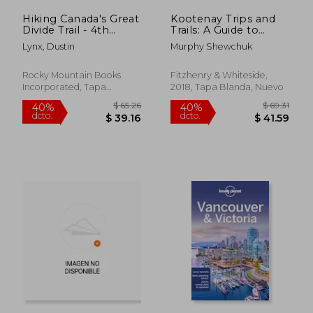
Hiking Canada's Great
Kootenay Trips and
Divide Trail - 4th
Trails: A Guide to
Edition (en Inglés)
Southeastern British
Lynx, Dustin
Murphy Shewchuk
Columbia's
Kootenay-Columbia
Region (en Inglés)
Rocky Mountain Books
Fitzhenry & Whiteside,
Incorporated, Tapa
2018, Tapa Blanda, Nuevo
Blanda, Nuevo
$ 50.64
$ 50.
40%
40%
dcto.
dcto.
$ 30.38
$ 30.