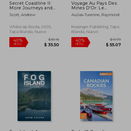
Secret Coastline II:
Voyage Au Pays Des
More Journeys and
Mines D'Or: Le
Discoveries Along
Klondike (1899) (en
Scott, Andrew
Auzias-Turenne, Raymond
Bc's Shores (en
Francés)
Inglés)
Whitecap Books, 2005,
Kessinger Publishing, Tapa
Tapa Blanda, Nuevo
Blanda, Nuevo
$ 76.56
$ 44.
40%
45%
dcto.
dcto.
$ 45.94
$ 24.