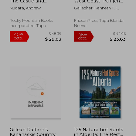
The Castle and
West Coast Trail (en
dcto.
dcto.
$ 24.87
$ 32.
Crowsnest (en Inglés)
Inglés)
Nugara, Andrew
Gallagher, Kenneth T. ;
Photography, Ryan K.
Gallagher
Rocky Mountain Books
FriesenPress, Tapa Blanda,
Incorporated, Tapa
Nuevo
Blanda, Nuevo
Gillean Daffern's
125 Nature hot Spots
Kananaskis Country
in Alberta: The Best