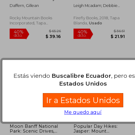
Trail Guide - 5th
Parks, Conservation
Daffern, Gillean
Leigh Mcadam; Debbie
Edition: Volume 3:
Areas and Wild Places
$ 56.32
$ 65.
45%
40%
Olsen
The Ghost, Bow
(en Inglés)
dcto.
dcto.
$ 30.98
$ 39.
Valley, Canmore,
Rocky Mountain Books
Firefly Books, 2018, Tapa
Spray (en Inglés)
Incorporated, Tapa
Blanda,
Usado
Blanda, Nuevo
Estás viendo
Buscalibre Ecuador
, pero e
Estados Unidos
Ir a Estados Unidos
Me quedo aquí
Moon Banff National
Popular Day Hikes:
Park: Scenic Drives,
Jasper: Mount