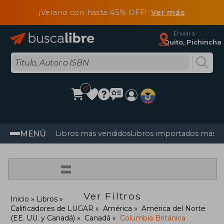
¡Verano con hasta 45% OFF!
Ver más
Enviar a
Quito, Pichincha
0
MENÚ
Libros más vendidos
Libros importados más v
=
Ver Filtros
Inicio
Libros
Calificadores de LUGAR
América
América del Norte
(EE. UU. y Canadá)
Canadá
Columbia Británica