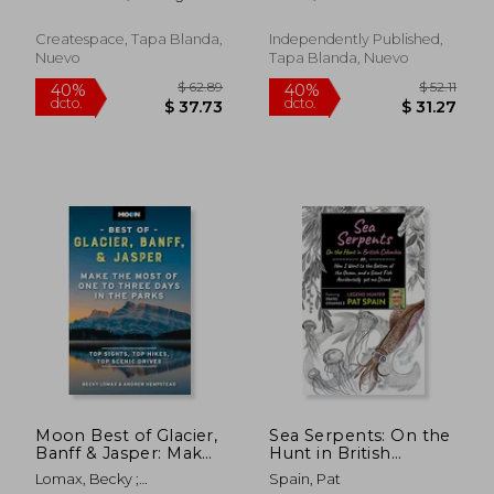
Inglés)
Alberta (en Inglés)
Souls
Createspace, Tapa Blanda,
Independently Published,
Nuevo
Tapa Blanda, Nuevo
$ 40.33
$ 55
45%
45%
dcto.
dcto.
$ 22.18
$ 30.
Moon Best of Glacier,
Sea Serpents: On the
Banff & Jasper: Make
Hunt in British
the Most of One to
Columbia: Or, How I
Lomax, Becky ;
Spain, Pat
Three Days in the
Went to the Bottom