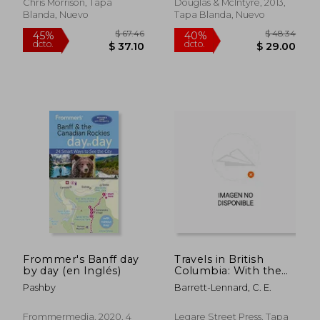
Chris Morrison, Tapa
Douglas & McIntyre, 2013,
Blanda, Nuevo
Tapa Blanda, Nuevo
$ 47.21
$ 42.
40%
40%
dcto.
dcto.
$ 28.33
$ 25.
Frommer's Banff day
Travels in British
by day (en Inglés)
Columbia: With the
Narrative of a Yacht
Pashby
Barrett-Lennard, C. E.
Voyage Round
Vancouver's Island
(en Inglés)
Frommermedia, 2020, 4
Legare Street Press, Tapa