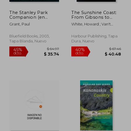
The Stanley Park
The Sunshine Coast:
Companion (en
From Gibsons to
Inglés)
Powell River, 3rd
Grant, Paul
White, Howard ; Van't
Edition (en Inglés)
Schip, Dean
Bluefield Books, 2003,
Harbour Publishing, Tapa
Tapa Blanda, Nuevo
Dura, Nuevo
$ 53.79
$ 62.
40%
40%
dcto.
dcto.
$ 32.27
$ 37.