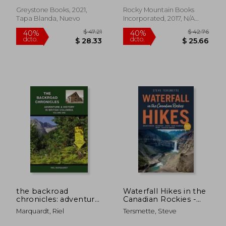
Greystone Books, 2021,
Rocky Mountain Books
Tapa Blanda, Nuevo
Incorporated, 2017, N/A
Edición, Tapa Blanda,
Nuevo
$ 62.89
$ 52
40%
40%
dcto.
dcto.
$ 37.73
$ 31.
the backroad
Waterfall Hikes in the
chronicles: adventure
Canadian Rockies -
& history in british
Volume 2: Mount
Marquardt, Riel
Tersmette, Steve
columbia volume
Robson, Jasper,
one (en Inglés)
David Thompson