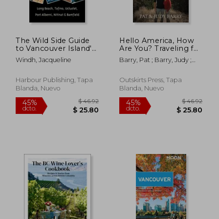
dcto.
dcto.
$ 32.89
$ 34.
The Wild Side Guide
Hello America, How
to Vancouver Island's
Are You? Traveling for
Pacific Rim: Long
a Year with the Barrys
Windh, Jacqueline
Barry, Pat ; Barry, Judy ;
Beach, Tofino,
(en Inglés)
Barry, Judy
Ucluelet, Port Alberni,
Nitinat & Bamfield (en
Harbour Publishing, Tapa
Outskirts Press, Tapa
Inglés)
Blanda, Nuevo
Blanda, Nuevo