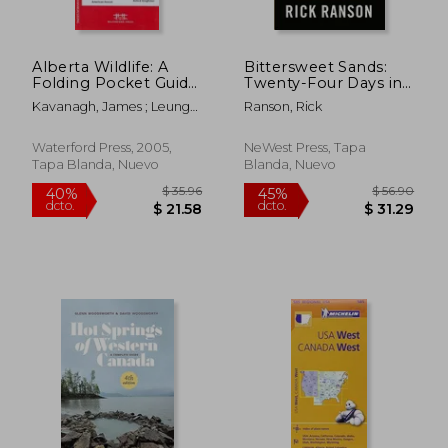
Alberta Wildlife: A
Bittersweet Sands:
$ 63.39
$ 44.
40%
45%
Folding Pocket Guide
Twenty-Four Days in
dcto.
dcto.
$ 38.03
$ 24.
to Familiar Animals
Fort McMurray (en
Kavanagh, James ; Leung
Ranson, Rick
(en Inglés)
Inglés)
Raymond ; Waterford Press
Waterford Press, 2005,
NeWest Press, Tapa
Tapa Blanda, Nuevo
Blanda, Nuevo