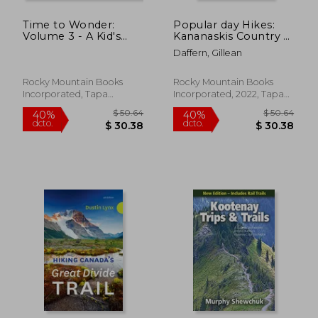
Time to Wonder:
Popular day Hikes:
Volume 3 - A Kid's
Kananaskis Country –
Guide to Bc's
2nd Edition (en
Daffern, Gillean
Regional Museums:
Inglés)
Northwestern Bc,
Squamish-Lillooet
Rocky Mountain Books
Rocky Mountain Books
and Lower Mainland
Incorporated, Tapa
Incorporated, 2022, Tapa
(en Inglés)
Blanda, Nuevo
Blanda, Nuevo
$ 64.97
$ 67.
45%
40%
dcto.
dcto.
$ 35.74
$ 40.