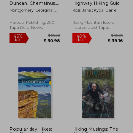
Duncan, Chemainus,
Highway Hiking Guide
Ladysmith and
(en Inglés)
Montgomery, Georgina ;
Ross, Jane ; Kyba, Daniel
Region (en Inglés)
Oke, Kevin
Harbour Publishing, 2001,
Rocky Mountain Books
Tapa Dura, Nuevo
Incorporated, Tapa
Blanda, Nuevo
Popular day Hikes:
Hiking Musings: The
$ 45.21
$ 58
45%
45%