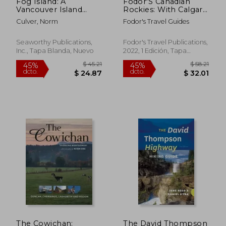
Fog Island: A
Fodor'S Canadian
Vancouver Island
Rockies: With Calgary,
Circumnavigation Full
Banff, and Jasper
Culver, Norm
Fodor's Travel Guides
of Surprises (en
National Parks (Full-
Inglés)
Color Travel Guide)
(en Inglés)
Seaworthy Publications,
Fodor's Travel Publications,
Inc., Tapa Blanda, Nuevo
2022, 1 Edición, Tapa
Blanda, Nuevo
$ 59.16
$ 91
40%
40%
dcto.
dcto.
$ 35.50
$ 55.
The Cowichan:
The David Thompson