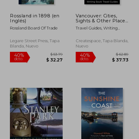
Rossland in 1898 (en
Vancouver: Cities,
Inglés)
Sights & Other Places
You NEED To Visit (en
Rossland Board Of Trade
Travel Guides, Writing
Inglés)
Souls
Legare Street Press, Tapa
Createspace, Tapa Blanda,
Blanda, Nuevo
Nuevo
$ 62.06
$ 36.
40%
45%
dcto.
dcto.
$ 37.24
$ 19.