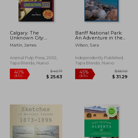
Calgary: The
Banff National Park:
Unknown City:
An Adventure in the
Second Edition (en
Canadian Rockies (en
Martin, James
Wilson, Sara
Inglés)
Inglés)
Arsenal Pulp Press, 2002,
Independently Published,
Tapa Blanda, Nuevo
Tapa Blanda, Nuevo
$ 42.71
$ 56.
40%
45%
dcto.
dcto.
$ 25.63
$ 31.