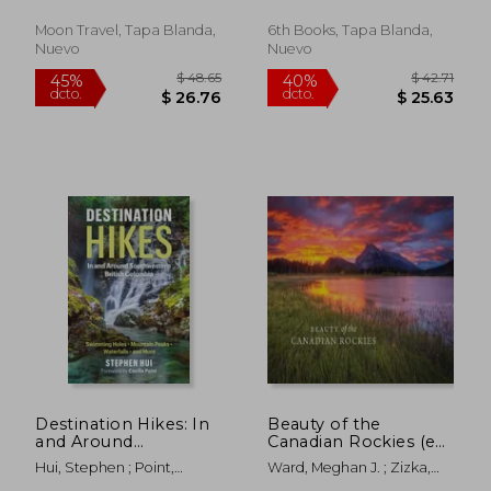
Hempstead, Andrew ;
Parks (en Inglés)
of the Ocean, and a
Moon Travel Guides
Giant Fish
Moon Travel, Tapa Blanda,
6th Books, Tapa Blanda,
Accidentally Got Me
Nuevo
Nuevo
Drunk (en Inglés)
$ 63.99
$ 76
45%
40%
dcto.
dcto.
$ 35.19
$ 45.
Destination Hikes: In
Beauty of the
and Around
Canadian Rockies (en
Southwestern British
Inglés)
Hui, Stephen ; Point,
Ward, Meghan J. ; Zizka,
Columbia (en Inglés)
Cecilia
Paul