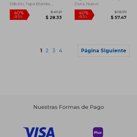
Edición, Tapa Blanda,
Dura, Nuevo
Nuevo
1
2
3
4
Página Siguiente
Nuestras Formas de Pago
$ 44.35
$ 54.
45%
40%
dcto.
dcto.
$ 24.39
$ 32.