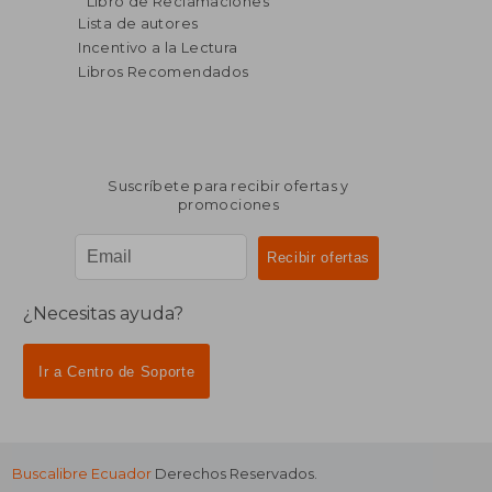
Libro de Reclamaciones
dcto.
dcto.
$ 28.33
$ 57.
Lista de autores
Incentivo a la Lectura
Libros Recomendados
Suscríbete para recibir ofertas y
promociones
¿Necesitas ayuda?
Ir a Centro de Soporte
Buscalibre Ecuador
Derechos Reservados.