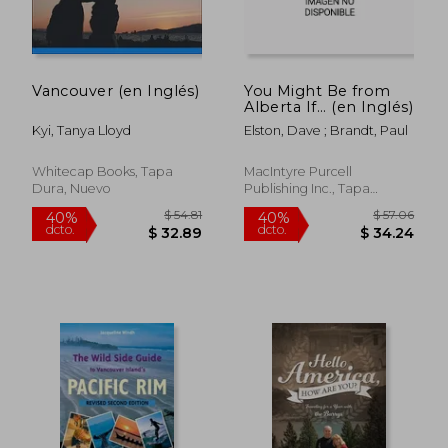
Vancouver (en Inglés)
You Might Be from
Alberta If... (en Inglés)
Kyi, Tanya Lloyd
Elston, Dave ; Brandt, Paul
Whitecap Books, Tapa
MacIntyre Purcell
Dura, Nuevo
Publishing Inc., Tapa
Blanda, Nuevo
$ 54.81
$ 57.
40%
40%