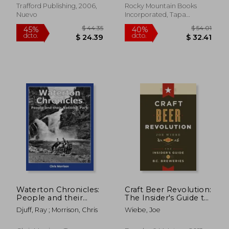
Country, Icefields
Trafford Publishing, 2006,
Rocky Mountain Books
Parkway, Banff (en
Nuevo
Incorporated, Tapa
Inglés)
Blanda, Nuevo
$ 48.65
$ 42.
45%
40%
dcto.
dcto.
$ 26.76
$ 25.
Waterton Chronicles:
Craft Beer Revolution:
People and their
The Insider's Guide to
National Park (en
B.C. Breweries (en
Djuff, Ray ; Morrison, Chris
Wiebe, Joe
Inglés)
Inglés)