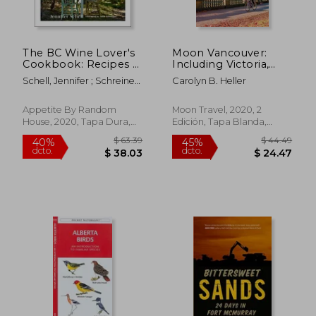
$ 46.92
$ 46.
45%
45%
dcto.
dcto.
$ 25.80
$ 25.
The BC Wine Lover's
Moon Vancouver:
Cookbook: Recipes &
Including Victoria,
Stories from Wineries
Vancouver Island &
Schell, Jennifer ; Schreiner,
Carolyn B. Heller
Across British
Whistler (Travel
John
Columbia (en Inglés)
Guide) (en Inglés)
Appetite By Random
Moon Travel, 2020, 2
House, 2020, Tapa Dura,
Edición, Tapa Blanda,
Nuevo
Nuevo