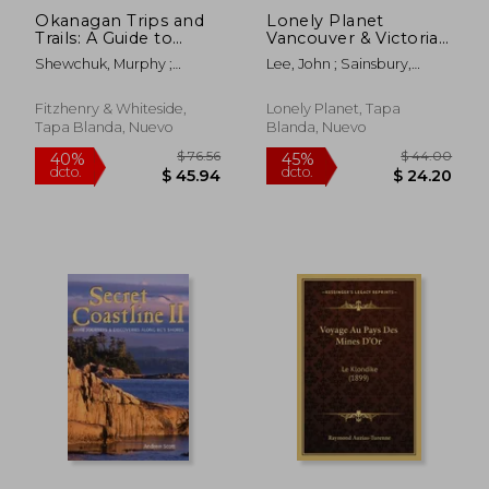
Okanagan Trips and
Lonely Planet
Trails: A Guide to
Vancouver & Victoria
British Columbia's
9 (Travel Guide) (en
Shewchuk, Murphy ;
Lee, John ; Sainsbury,
Okanagan-
Inglés)
Steeves, Judie
Brendan
Similkameen Regions
(en Inglés)
Fitzhenry & Whiteside,
Lonely Planet, Tapa
Tapa Blanda, Nuevo
Blanda, Nuevo
$ 65.26
$ 69
40%
40%
dcto.
dcto.
$ 39.16
$ 41.