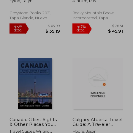
Eyton, Taryn
Jantzen, Roy
Essential Guide to
Multi-Day Trips from
Overnight Hiking
Vancouver for Wildlife
Trips (en Inglés)
Viewing (en Inglés)
Greystone Books, 2021,
Rocky Mountain Books
Tapa Blanda, Nuevo
Incorporated, Tapa
Blanda, Nuevo
$ 65.26
$ 36
40%
40%
dcto.
dcto.
$ 39.16
$ 21.
Canada: Cities, Sights
Calgary Alberta Travel
& Other Places You
Guide: A Traveler
Need To Visit (en
Guide to the Heart of
Travel Guides, Writing
Moore, Jason