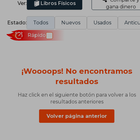
Ver:
Libros Físicos
gana dinero
Estado:
Todos
Nuevos
Usados
Anticu
Rápido
¡Woooops! No encontramos
resultados
Haz click en el siguiente botón para volver a los
resultados anteriores
Volver página anterior