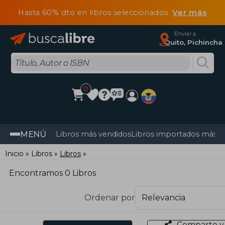
Hasta 60% dto en libros seleccionados
Ver más
Enviar a
Quito, Pichincha
0
MENÚ
Libros más vendidos
Libros importados más v
Inicio
Libros
Libros
Encontramos 0 Libros
Ordenar por
Comparte y