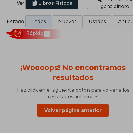
Ver:
Libros Físicos
gana dinero
Estado:
Todos
Nuevos
Usados
Anticu
Rápido
¡Woooops! No encontramos
resultados
Haz click en el siguiente botón para volver a los
resultados anteriores
Volver página anterior