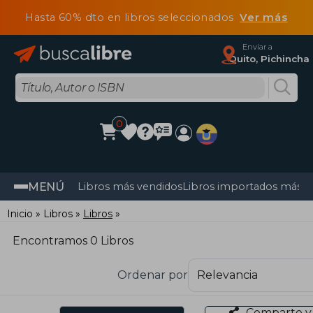
Hasta 60% dto en libros seleccionados
Ver más
Enviar a
Quito, Pichincha
0
MENÚ
Libros más vendidos
Libros importados más v
Inicio
Libros
Libros
Encontramos 0 Libros
Ordenar por
Comparte y