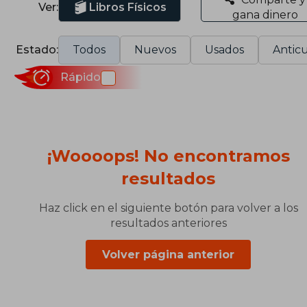
Ver:
Libros Físicos
gana dinero
Estado:
Todos
Nuevos
Usados
Anticu
Rápido
¡Woooops! No encontramos
resultados
Haz click en el siguiente botón para volver a los
resultados anteriores
Volver página anterior