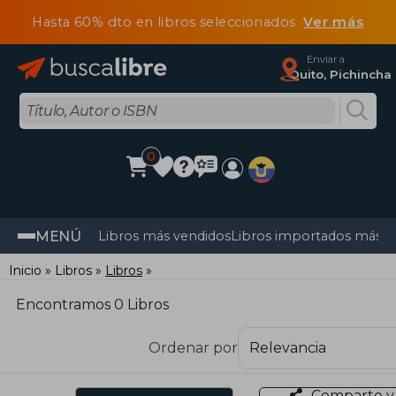
Hasta 60% dto en libros seleccionados
Ver más
Enviar a
Quito, Pichincha
0
MENÚ
Libros más vendidos
Libros importados más v
Inicio
Libros
Libros
Encontramos 0 Libros
Ordenar por
Comparte y