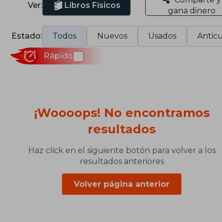
Ver:
Libros Físicos
gana dinero
Estado:
Todos
Nuevos
Usados
Anticu
Rápido
¡Woooops! No encontramos
resultados
Haz click en el siguiente botón para volver a los
resultados anteriores
Volver página anterior