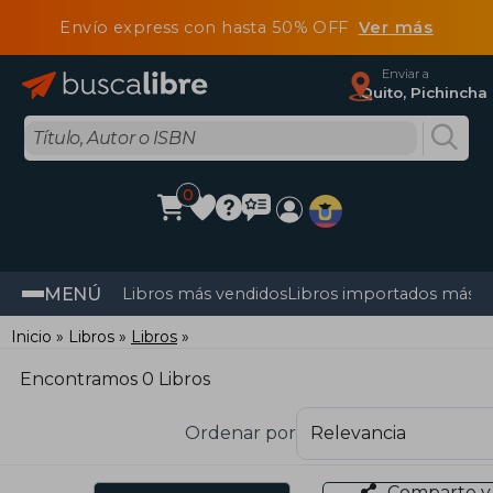
Envío express con hasta 50% OFF
Ver más
Enviar a
Quito, Pichincha
0
MENÚ
Libros más vendidos
Libros importados más v
Inicio
Libros
Libros
Encontramos 0 Libros
Ordenar por
Comparte y