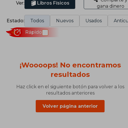
Ver:
Libros Físicos
gana dinero
Estado:
Todos
Nuevos
Usados
Anticu
Rápido
¡Woooops! No encontramos
resultados
Haz click en el siguiente botón para volver a los
resultados anteriores
Volver página anterior