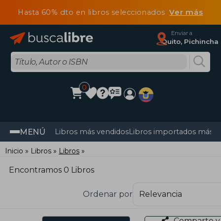
Hasta 60% dto en libros seleccionados
Ver más
Enviar a
Quito, Pichincha
0
MENÚ
Libros más vendidos
Libros importados más v
Inicio
Libros
Libros
Encontramos 0 Libros
Ordenar por
Comparte y