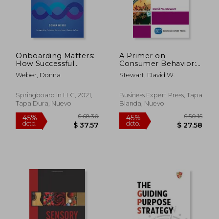
dcto.
dcto.
$ 175.84
$ 27.
Onboarding Matters:
A Primer on
How Successful
Consumer Behavior:
Companies
A Guide for Managers
Weber, Donna
Stewart, David W.
Transform new
(en Inglés)
Customers Into Loyal
Champions (en
Springboard In LLC, 2021,
Business Expert Press, Tapa
Inglés)
Tapa Dura, Nuevo
Blanda, Nuevo