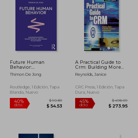
$ 48.34
$ 108.
40%
40%
dcto.
dcto.
$ 29.00
$ 65.
Future Human
A Practical Guide to
Behavior:
Crm: Building More
Understanding What
Profitable Customer
Thimon De Jong
Reynolds, Janice
People are Going to
Relationships (en
do Next (en Inglés)
Inglés)
Routledge, 1 Edición, Tapa
CRC Press, 1 Edición, Tapa
Blanda, Nuevo
Dura, Nuevo