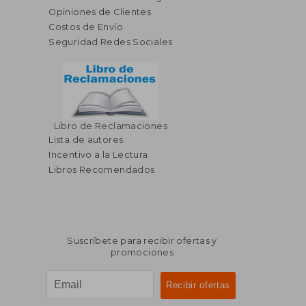
Opiniones de Clientes
Costos de Envío
Seguridad Redes Sociales
Libro de Reclamaciones
$ 84.51
$ 53.
45%
40%
Lista de autores
dcto.
dcto.
$ 46.48
$ 32.
Incentivo a la Lectura
Libros Recomendados
Suscríbete para recibir ofertas y
promociones