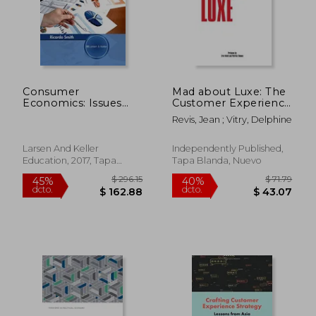
Consumer
Mad about Luxe: The
Economics: Issues
Customer Experience
and Behaviors (en
in Luxury Brands (en
Revis, Jean ; Vitry, Delphine
Inglés)
Inglés)
Larsen And Keller
Independently Published,
Education, 2017, Tapa
Tapa Blanda, Nuevo
Dura, Nuevo
$ 70.10
$ 89.
45%
45%
dcto.
dcto.
$ 38.56
$ 49.