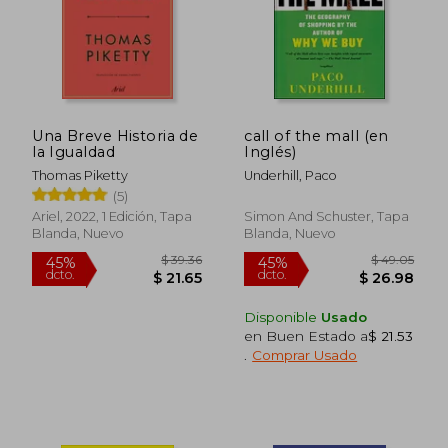
Una Breve Historia de
call of the mall (en
la Igualdad
Inglés)
Thomas Piketty
Underhill, Paco
(5)
Ariel, 2022, 1 Edición, Tapa
Simon And Schuster, Tapa
Blanda, Nuevo
Blanda, Nuevo
Disponible
Usado
en Buen Estado a
$ 21.53
.
Comprar Usado
$ 39.36
$ 49.
45%
45%
dcto.
dcto.
$ 21.65
$ 26.