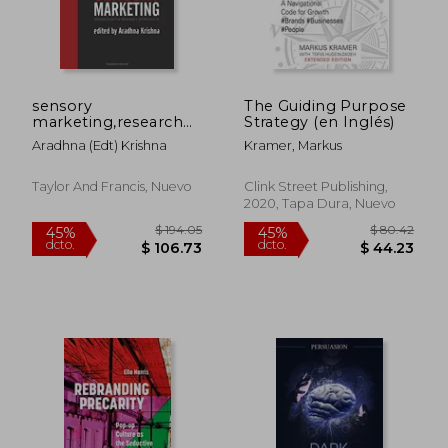
$ 296.15
$ 71
45%
40%
dcto.
dcto.
$ 162.88
$ 43.
sensory
The Guiding Purpose
marketing,research
Strategy (en Inglés)
on the sensuality of
Aradhna (edt) Krishna
Kramer, Markus
products
Taylor And Francis, Nuevo
Clink Street Publishing,
2020, Tapa Dura, Nuevo