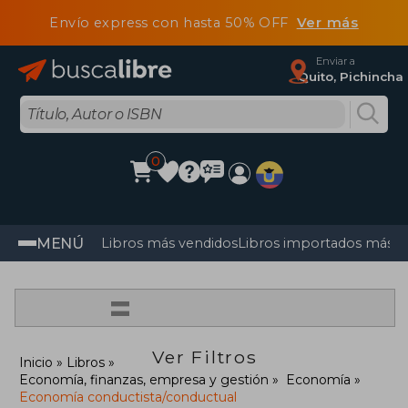
Envío express con hasta 50% OFF
Ver más
Enviar a
Quito, Pichincha
0
MENÚ
Libros más vendidos
Libros importados más v
=
Ver Filtros
Inicio
Libros
Economía, finanzas, empresa y gestión
Economía
Economía conductista/conductual