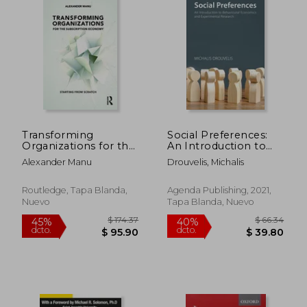
$ 64.64
$ 66.
40%
45%
dcto.
dcto.
$ 38.78
$ 36.
Transforming
Social Preferences:
Organizations for the
An Introduction to
Subscription
Behavioural
Alexander Manu
Drouvelis, Michalis
Economy: Starting
Economics and
from Scratch
Experimental
Research (en Inglés)
Routledge, Tapa Blanda,
Agenda Publishing, 2021,
Nuevo
Tapa Blanda, Nuevo