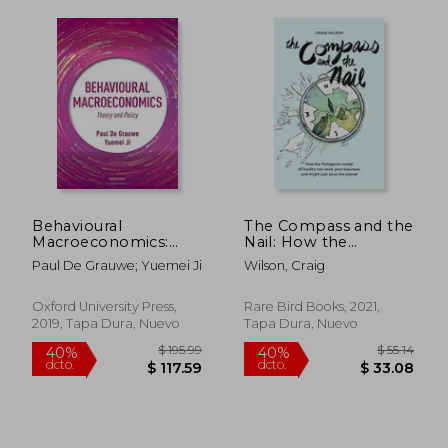
Behavioural
The Compass and the
Macroeconomics:
Nail: How the
Theory and Policy (en
Patagonia Model of
Paul De Grauwe; Yuemei Ji
Wilson, Craig
Inglés)
Loyalty can Save Your
Business, and Might
Just Save the Planet
Oxford University Press,
Rare Bird Books, 2021,
[Revised Hardcover
2019, Tapa Dura, Nuevo
Tapa Dura, Nuevo
Edition] (en Inglés)
$ 47.61
$ 38.
45%
45%
dcto.
dcto.
$ 26.18
$ 21.