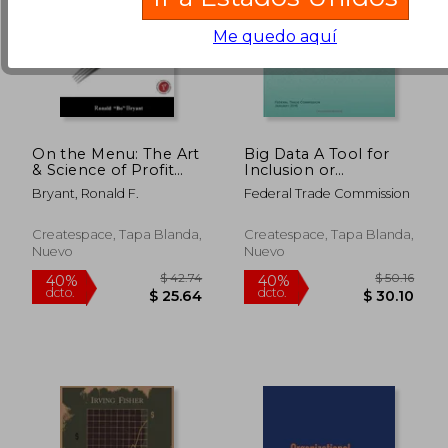
Me quedo aquí
On the Menu: The Art
Big Data A Tool for
& Science of Profit
Inclusion or
(en Inglés)
Exclusion?
Bryant, Ronald F.
Federal Trade Commission
Understanding the
Issues
Createspace, Tapa Blanda,
Createspace, Tapa Blanda,
Nuevo
Nuevo
$ 44.20
$ 75.
45%
45%
dcto.
dcto.
$ 24.31
$ 41.