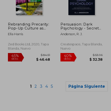
$ 40.71
$ 254.
45%
45%
dcto.
dcto.
$ 22.39
$ 139.
Rebranding Precarity:
Persuasion: Dark
Pop-Up Culture as
Psychology - Secret
the Seductive new
Techniques To
Ella Harris
Anderson, R. J.
Normal (en Inglés)
Influence Anyone
Using Mind Control,
Manipulation And
Zed Books Ltd, 2020, Tapa
Createspace, Tapa Blanda,
Deception
Blanda, Nuevo
Nuevo
(Persuasion, In (en
Inglés)
1
2
3
4
5
Página Siguiente