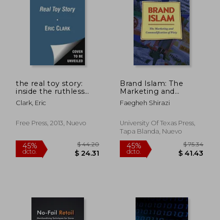
the real toy story:
Brand Islam: The
inside the ruthless
Marketing and
$ 50.46
$ 67.
40%
40%
battle for america's
Commodification of
Clark, Eric
Faegheh Shirazi
dcto.
dcto.
$ 30.28
$ 40.
youngest (en Inglés)
Piety
Free Press, 2013, Nuevo
University Of Texas Press,
Tapa Blanda, Nuevo