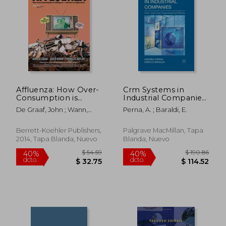
$ 72.41
$ 51
45%
40%
dcto.
dcto.
$ 39.82
$ 31.
Affluenza: How Over-
Crm Systems in
Consumption is
Industrial Companies:
Killing us - and how
Intra- And Inter-
De Graaf, John ; Wann,
Perna, A. ; Baraldi, E.
to Fight Back (en
Organizational
David ; Naylor, Thomas
Inglés)
Effects (en Inglés)
Berrett-Koehler Publishers,
Palgrave MacMillan, Tapa
2014, Tapa Blanda, Nuevo
Blanda, Nuevo