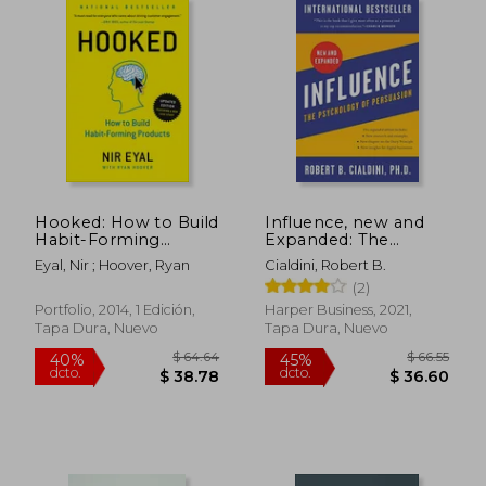
Hooked: How to Build
Influence, new and
Habit-Forming
Expanded: The
Products (en Inglés)
Psychology of
Eyal, Nir ; Hoover, Ryan
Cialdini, Robert B.
Persuasion (en
(2)
Inglés)
Portfolio, 2014, 1 Edición,
Harper Business, 2021,
Tapa Dura, Nuevo
Tapa Dura, Nuevo