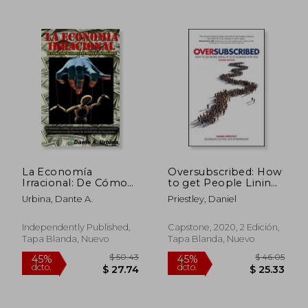
$ 56.30
$ 50.
45%
40%
dcto.
dcto.
$ 30.96
$ 30.
La Economía
Oversubscribed: How
Irracional: De Cómo
to get People Lining
nos Manipula el
up to do Business
Urbina, Dante A.
Priestley, Daniel
Sistema Económico
With you (en Inglés)
Independently Published,
Capstone, 2020, 2 Edición,
Tapa Blanda, Nuevo
Tapa Blanda, Nuevo