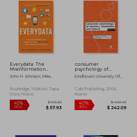
dcto.
dcto.
$ 117.59
$ 33.
Everydata: The
consumer
Misinformation
psychology of
Hidden in the Little
tourism, hospitality
John H. Johnson; Mike
Eindhoven University Of
Data you Consume
and leisure: volume 3
Gluck
Technology, M. U
Every day (en Inglés)
(en Inglés)
Routledge, 1 Edición, Tapa
Cabi Publishing, 2004,
Dura, Nuevo
Nuevo