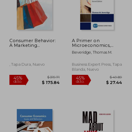
Consumer Behavior:
A Primer on
A Marketing
Microeconomics,
Perspective
Second Edition,
Beveridge, Thomas M.
Volume II:
Competition and
Constraints (en
, Tapa Dura, Nuevo
Business Expert Press, Tapa
Inglés)
Blanda, Nuevo
$ 42.74
$ 50.
40%
40%
dcto.
dcto.
$ 25.64
$ 30.