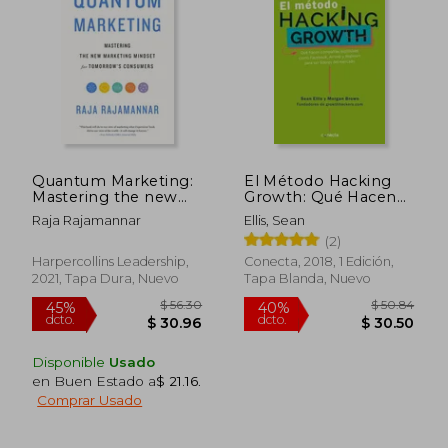
$ 67.24
$ 79.
45%
45%
dcto.
dcto.
$ 36.98
$ 43.
Quantum Marketing:
El Método Hacking
Mastering the new
Growth: Qué Hacen
Marketing Mindset
Compañias
Raja Rajamannar
Ellis, Sean
for Tomorrow's
Explosivas Como
(2)
Consumers (en
Facebook, Airbnb Y
Inglés)
Walmart Para Ser
Harpercollins Leadership,
Conecta, 2018, 1 Edición,
Líderes En El
2021, Tapa Dura, Nuevo
Tapa Blanda, Nuevo
Mercado/ Hacking
Growth = Hacking
Grow
Disponible
Usado
en Buen Estado a
$ 21.16
.
Comprar Usado