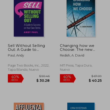
$ 90.89
$ 498.
40%
45%
dcto.
dcto.
$ 54.53
$ 273.
Sell Without Selling
Changing how we
Out: A Guide to
Choose: The new
Success on Your Own
Science of Morality
Paul, Andy
Redish, A. David
Terms (en Inglés)
(en Inglés)
Page Two Books, Inc., 2022,
MIT Press, Tapa Dura,
Tapa Blanda, Nuevo
Nuevo