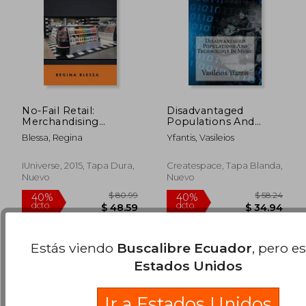
No-Fail Retail:
Disadvantaged
Merchandising
Populations And
Techniques for Stores
Technology In Music
Blessa, Regina
Yfantis, Vasileios
(en Inglés)
(en Inglés)
$ 54.59
$ 190.
40%
40%
IUniverse, 2015, Tapa Dura,
Createspace, Tapa Blanda,
dcto.
dcto.
$ 32.75
$ 114.
Nuevo
Nuevo
Estás viendo
Buscalibre Ecuador
, pero e
Estados Unidos
Ir a Estados Unidos