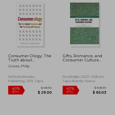
Consumer.Ology: The
Gifts, Romance, and
Truth about
Consumer Culture
Consumers and the
(Routledge
Graves, Philip
Psychology of
Interpretive
Shopping (en Inglés)
Marketing Research)
(en Inglés)
Nicholas Brealey
Routledge, 2020, 1 Edición,
Publishing, 2013, Tapa
Tapa Blanda, Nuevo
Blanda, Nuevo
$ 195.99
$ 55
40%
40%