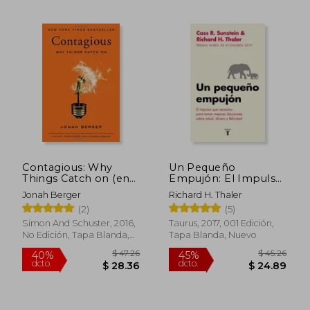
Contagious: Why
Un Pequeño
Things Catch on (en
Empujón: El Impulso
Inglés)
Que Necesitas Para
Jonah Berger
Richard H. Thaler
Tomar Mejores
(2)
(5)
Decisiones Sobre
$ 50.43
$ 46.
45%
45%
Salud, Dinero Y
Simon And Schuster, 2016,
Taurus, 2017, 001 Edición,
dcto.
dcto.
$ 27.74
$ 25.
Felicidad/ Nudge:
No Edición, Tapa Blanda,
Tapa Blanda, Nuevo
Improving Decisions
Nuevo
about Health