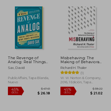
The Revenge of
Misbehaving: The
Analog: Real Things
Making of Behavioral
and Why They Matter
Economics (en
Sax, David
Richard H. Thaler
(en Inglés)
Inglés)
(1)
PublicAffairs, Tapa Blanda,
W. W. Norton & Company,
Nuevo
2016, 1 Edición, Tapa
Blanda, Nuevo
$ 47.26
$ 45.
40%
45%
dcto.
dcto.
$ 28.36
$ 24.