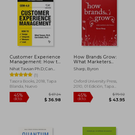
$ 174.37
$ 66.
45%
40%
dcto.
dcto.
$ 95.90
$ 39.
Customer Experience
How Brands Grow:
Management: How to
What Marketers
Design, Integrate,
Don'T Know (en
Nihat Tavsan Ph.D;Can
Sharp, Byron
Measure and Lead (en
Inglés)
Erdem Ph.D
(1)
Inglés)
Tasora Books, 2018, Tapa
Oxford University Press,
Blanda, Nuevo
2010, 01 Edición, Tapa
Dura, Nuevo