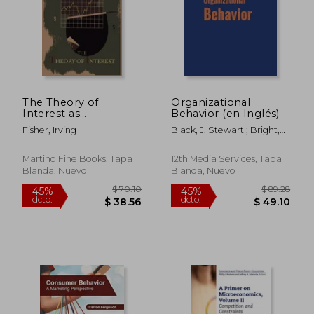
The Theory of
Organizational
Interest as
Behavior (en Inglés)
Determined by
Fisher, Irving
Black, J. Stewart ; Bright,
Impatience to Spend
David S. ; Gardner, Donald
Income and
G.
Opportunity to
Martino Fine Books, Tapa
12th Media Services, Tapa
Invest It (en Inglés)
Blanda, Nuevo
Blanda, Nuevo
$ 80.99
$ 58.
40%
40%
dcto.
dcto.
$ 48.59
$ 34.