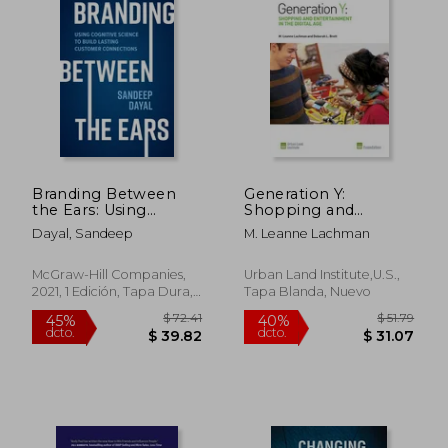
$ 105.32
$ 403.
45%
40%
dcto.
dcto.
$ 57.93
$ 242.
Branding Between
Generation Y:
the Ears: Using
Shopping and
Cognitive Science to
Entertainment in the
Dayal, Sandeep
M. Leanne Lachman
Build Lasting
Digital Age
Customer
Connections (en
McGraw-Hill Companies,
Urban Land Institute,U.S.,
Inglés)
2021, 1 Edición, Tapa Dura,
Tapa Blanda, Nuevo
Nuevo