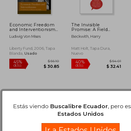
Economic Freedom
The Invisible
and Interventionism:
Promise: A Field
An Anthology of
Guide to Marketing in
Ludwig Von Mises
Beckwith, Harry
Articles and Essays
an Upside-Down
(Liberty Fund Library
World (en Inglés)
$ 249.01
$ 796.
40%
40%
of the Works of
Liberty Fund, 2006, Tapa
Matt Holt, Tapa Dura,
dcto.
dcto.
$ 149.41
$ 478.
Ludwig von Mises)
Blanda,
Usado
Nuevo
(en Inglés)
Estás viendo
Buscalibre Ecuador
, pero e
Estados Unidos
Ir a Estados Unidos