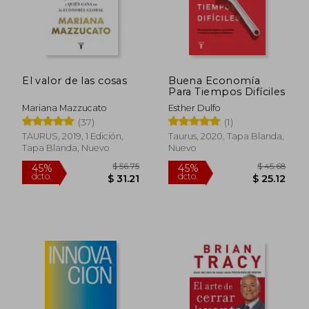
dcto.
dcto.
$ 27.58
$ 30.
El valor de las cosas
Buena Economía
Para Tiempos Difíciles
Mariana Mazzucato
Esther Dulfo
(37)
(1)
TAURUS, 2019, 1 Edición,
Taurus, 2020, Tapa Blanda,
Tapa Blanda, Nuevo
Nuevo