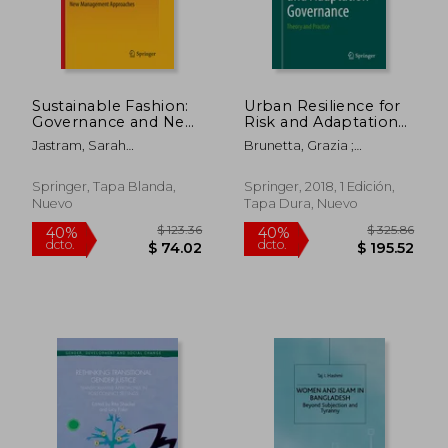
$ 175.86
$ 122.
40%
40%
dcto.
dcto.
$ 105.52
$ 73.
Sustainable Fashion:
Urban Resilience for
Governance and New
Risk and Adaptation
Management
Governance: Theory
Jastram, Sarah
Brunetta, Grazia ;
Approaches (en
and Practice (en
Margaretha ; Schneider,
Caldarice, Ombretta ;
Inglés)
Inglés)
Anna-Maria
Tollin, Nicola
Springer, Tapa Blanda,
Springer, 2018, 1 Edición,
Nuevo
Tapa Dura, Nuevo