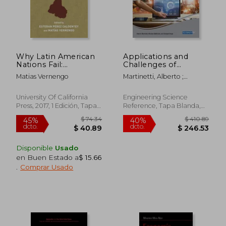
$ 51.45
$ 33.
45%
45%
dcto.
dcto.
$ 28.30
$ 18.
Why Latin American
Applications and
Nations Fail:
Challenges of
Development
Maintenance and
Matias Vernengo
Martinetti, Alberto ;
Strategies in the
Safety Engineering in
Demichela, Micaela ;
Twenty-First Century
Industry 4.0 (en
Singh, Sarbjeet
(en Inglés)
Inglés)
University Of California
Engineering Science
Press, 2017, 1 Edición, Tapa
Reference, Tapa Blanda,
Blanda, Nuevo
Nuevo
Disponible
Usado
en Buen Estado a
$ 15.66
.
Comprar Usado