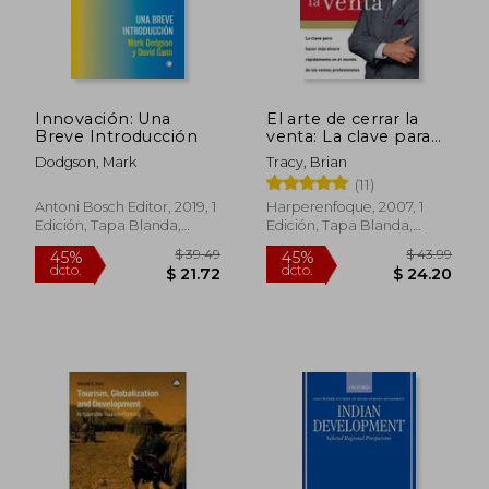
$ 52.32
$ 36.
45%
45%
dcto.
dcto.
$ 28.77
$ 20.
Innovación: Una
El arte de cerrar la
Breve Introducción
venta: La clave para
hacer más dinero
Dodgson, Mark
Tracy, Brian
más rápidamente en
(11)
el mundo de las
ventas profesionales
Antoni Bosch Editor, 2019, 1
Harperenfoque, 2007, 1
Edición, Tapa Blanda,
Edición, Tapa Blanda,
Nuevo
Nuevo