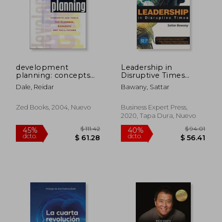
development
Leadership in
planning: concepts
Disruptive Times
and tools for
(Issn) (en Inglés)
Dale, Reidar
Bawany, Sattar
planners, managers
and facilitators (en
Inglés)
Zed Books, 2004, Nuevo
Business Expert Press,
2020, Tapa Dura, Nuevo
$ 111.42
$ 94.
45%
40%
dcto.
dcto.
$ 61.28
$ 56.