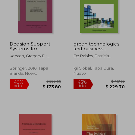
Decision Support
green technologies
Systems for
and business
Sustainable
practices
Kersten, Gregory E. ;
De Pablos, Patricia
Development: A
Mikolajuk, Zbigniew ; Gar-
Ordonez (edt)
Resource Book of
On Yeh, Anthony
Methods and
Springer, 2010, Tapa
Igi Global, Tapa Dura,
$ 56.10
$ 54.
45%
40%
Applications (en
Blanda, Nuevo
Nuevo
dcto.
dcto.
$ 30.85
$ 32.
Inglés)