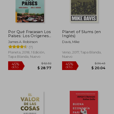
Por Qué Fracasan Los
Planet of Slums (en
Países: Los Orígenes
Inglés)
del Poder, La
James A. Robinson
Davis, Mike
Prosperidad Y La
(7)
Pobreza.
Planeta, 2018, 1 Edición,
Verso, 2017, Tapa Blanda,
Tapa Blanda, Nuevo
Nuevo
$ 50.15
$ 50.
45%
40%