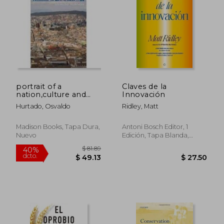
portrait of a
Claves de la
nation,culture and
Innovación
$ 68.34
$ 48.
45%
45%
progress in ecuador
dcto.
dcto.
$ 37.58
$ 26.
Hurtado, Osvaldo
Ridley, Matt
(en Inglés)
Madison Books, Tapa Dura,
Antoni Bosch Editor, 1
Nuevo
Edición, Tapa Blanda,
Nuevo