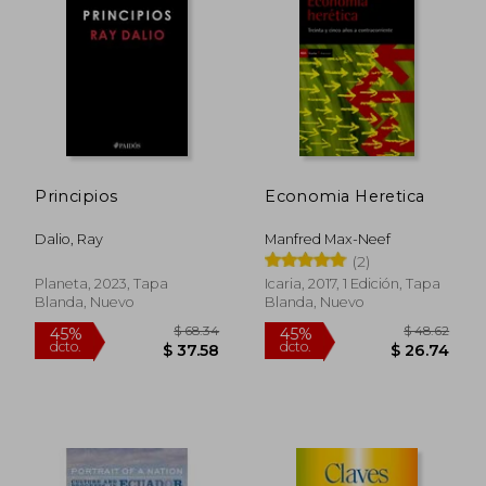
$ 74.34
$ 410.
45%
40%
dcto.
dcto.
$ 40.89
$ 246.
Principios
Economia Heretica
Dalio, Ray
Manfred Max-Neef
(2)
Planeta, 2023, Tapa
Icaria, 2017, 1 Edición, Tapa
Blanda, Nuevo
Blanda, Nuevo