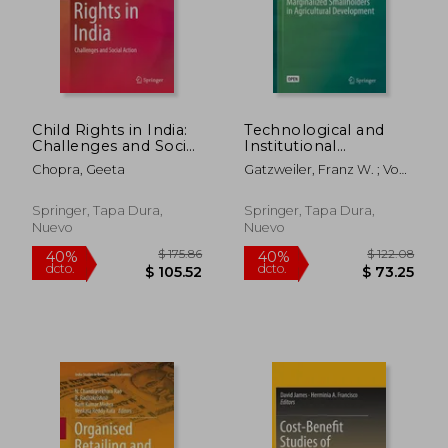
Child Rights in India:
Technological and
Challenges and Social
Institutional
Action (en Inglés)
Innovations for
Chopra, Geeta
Gatzweiler, Franz W. ; Von
Marginalized
Braun, Joachim
Smallholders in
Agricultural
Springer, Tapa Dura,
Springer, Tapa Dura,
Development (en
Nuevo
Nuevo
Inglés)
$ 289.66
$ 417.
40%
45%
dcto.
dcto.
$ 173.80
$ 229.