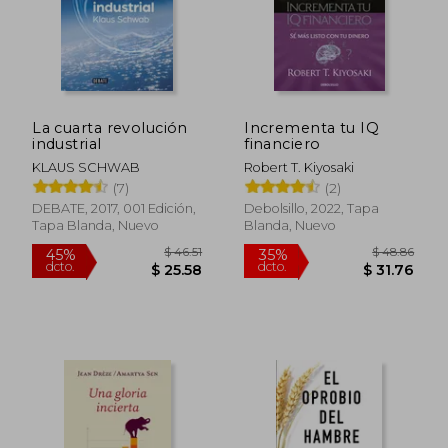
La cuarta revolución
Incrementa tu IQ
industrial
financiero
KLAUS SCHWAB
Robert T. Kiyosaki
(7)
(2)
DEBATE, 2017, 001 Edición,
Debolsillo, 2022, Tapa
Tapa Blanda, Nuevo
Blanda, Nuevo
$ 46.51
$ 48.
45%
35%
dcto.
dcto.