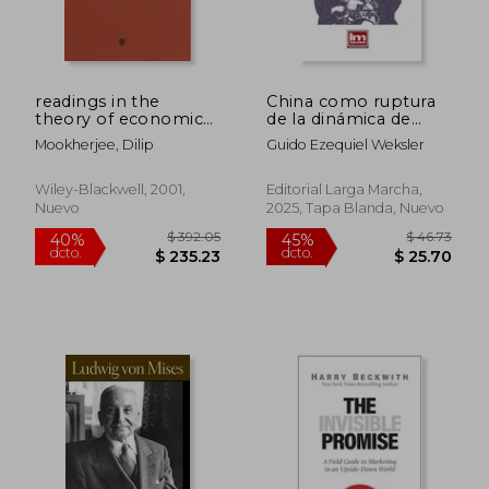
readings in the
China como ruptura
theory of economic
de la dinámica de
$ 39.49
$ 43.
45%
45%
development:
desarrollo del Este
dcto.
dcto.
$ 21.72
$ 24.
Mookherjee, Dilip
Guido Ezequiel Weksler
perspectives in
Asiático en la Nueva
anthropology and
División Internacional
social theory (en
del Trabajo
Wiley-Blackwell, 2001,
Editorial Larga Marcha,
Inglés)
Nuevo
2025, Tapa Blanda, Nuevo