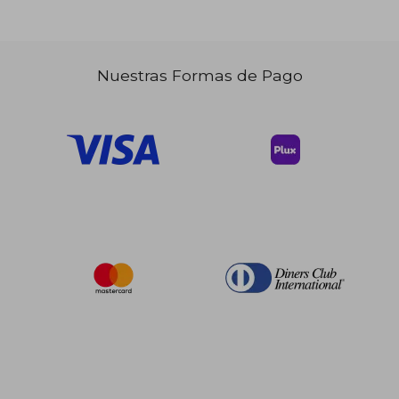
Nuestras Formas de Pago
$ 190.86
$ 108.
40%
40%
dcto.
dcto.
$ 114.52
$ 65.