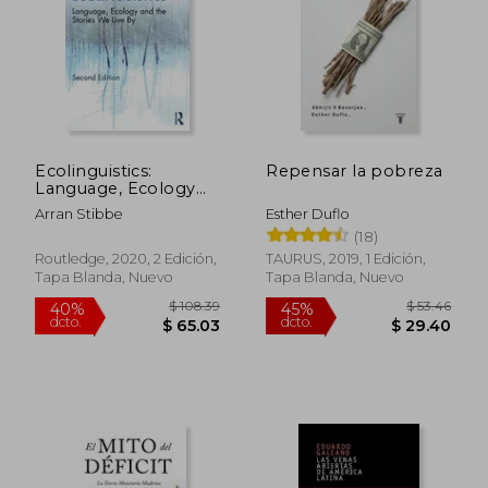
Ecolinguistics:
Repensar la pobreza
Language, Ecology
and the Stories we
Arran Stibbe
Esther Duflo
Live by (en Inglés)
(18)
Routledge, 2020, 2 Edición,
TAURUS, 2019, 1 Edición,
Tapa Blanda, Nuevo
Tapa Blanda, Nuevo
$ 56.11
$ 234.
45%
45%
dcto.
dcto.
$ 30.86
$ 128.