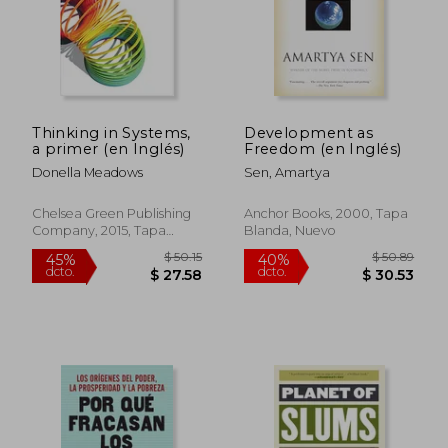
Thinking in Systems,
Development as
a primer (en Inglés)
Freedom (en Inglés)
Donella Meadows
Sen, Amartya
Chelsea Green Publishing
Anchor Books, 2000, Tapa
Company, 2015, Tapa
Blanda, Nuevo
Blanda, Nuevo
$ 39.87
$ 50.
45%
45%
dcto.
dcto.
$ 21.93
$ 27.