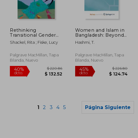
$ 108.36
$ 190.
40%
40%
dcto.
dcto.
$ 65.02
$ 114.
Rethinking
Women and Islam in
Transitional Gender
Bangladesh: Beyond
Justice:
Subjection and
Shackel, Rita ; Fiske, Lucy
Hashmi, T.
Transformative
Tyranny (en Inglés)
Approaches in Post-
Conflict Settings (en
Palgrave MacMillan, Tapa
Palgrave MacMillan, Tapa
Inglés)
Blanda, Nuevo
Blanda, Nuevo
1
2
3
4
5
Página Siguiente