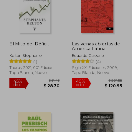
El Mito del Déficit
Las venas abiertas de
America Latina
Kelton Stephanie
Eduardo Galeano
(1)
(4)
Taurus, 2021, 001 Edición,
Siglo XXI Ediciones, 2009,
Tapa Blanda, Nuevo
Tapa Blanda, Nuevo
$ 108.39
$ 53.
40%
45%
dcto.
dcto.
$ 65.03
$ 29.