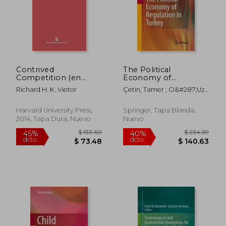
Contrived
The Political
Competition (en
Economy of
Inglés)
Regulation in Turkey
Richard H. K. Vietor
Çetin, Tamer ; O&#287;uz,
(en Inglés)
Fuat
Harvard University Press,
Springer, Tapa Blanda,
2014, Tapa Dura, Nuevo
Nuevo
$ 97.24
$ 309.
45%
40%
dcto.
dcto.
$ 53.48
$ 185.