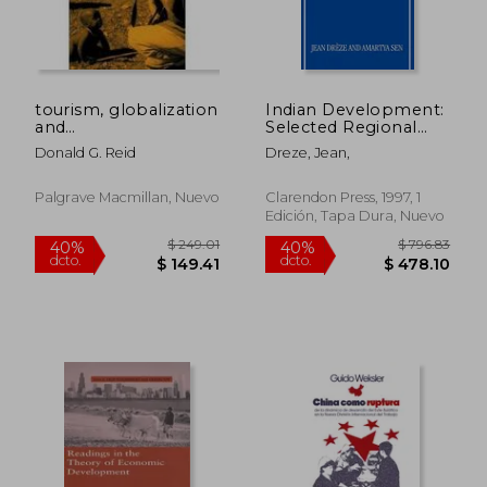
$ 56.75
$ 45.
45%
45%
dcto.
dcto.
$ 31.21
$ 25.
tourism, globalization
Indian Development:
and
Selected Regional
development,responsible
Perspectives (Wider
Donald G. Reid
Dreze, Jean,
tourism planning
Studies in
Development
Economics) (en
Palgrave Macmillan, Nuevo
Clarendon Press, 1997, 1
Inglés)
Edición, Tapa Dura, Nuevo