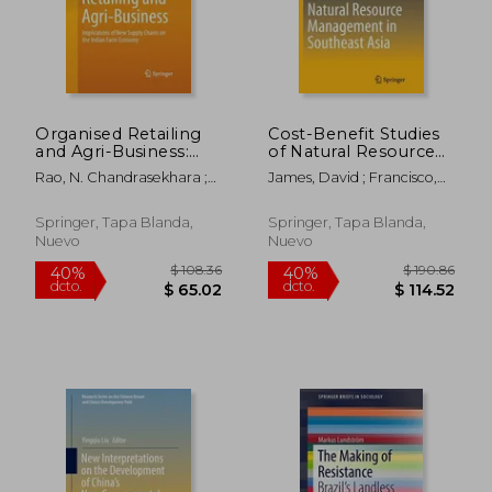
Organised Retailing
Cost-Benefit Studies
and Agri-Business:
of Natural Resource
Implications of New
Management in
Rao, N. Chandrasekhara ;
James, David ; Francisco,
Supply Chains on the
Southeast Asia (en
Radhakrishna, R. ; Mishra,
Herminia A.
Indian Farm
Inglés)
Ram Kumar
Economy (en Inglés)
Springer, Tapa Blanda,
Springer, Tapa Blanda,
Nuevo
Nuevo
$ 133.60
$ 234.
45%
40%