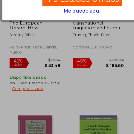
Me quedo aquí
The European
transnational
Dream: How
migration and human
Europe's Vision of the
security: the
Jeremy Rifkin
Truong, Thanh-Dam
Future Is Quietly
migration-
Eclipsing the
development-
American Dream
security nexus (en
Polity Press, Tapa Blanda,
Springer, 2011, Nuevo
Inglés)
Nuevo
$ 392.05
$ 46.
40%
45%
dcto.
dcto.
$ 235.23
$ 25.
Disponible
Usado
en Buen Estado a
$ 19.96
.
Comprar Usado