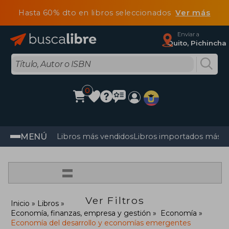
Hasta 60% dto en libros seleccionados
Ver más
Enviar a
Quito, Pichincha
0
MENÚ
Libros más vendidos
Libros importados más v
=
Ver Filtros
Inicio
Libros
Economía, finanzas, empresa y gestión
Economía
Economía del desarrollo y economías emergentes