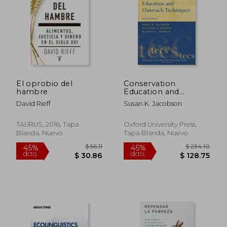
El oprobio del
Conservation
hambre
Education and
Outreach Techniques
David Rieff
Susan K. Jacobson
(Techniques in
Ecology &
$ 81.89
40%
Conservation)
TAURUS, 2016, Tapa
Oxford University Press,
dcto.
$ 49.13
$ 27.
Blanda, Nuevo
Tapa Blanda, Nuevo