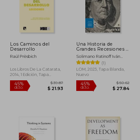
Los Caminos del
Una Historia de
Desarrollo
Grandes Recesiones y
Crisis en el
Raúl Prèsbich
Solimano Ratinoff Iván
Capitalismo: 1914-
Andrés
(1)
2019
Los Libros De La Catarata,
LOM, 2023, Tapa Blanda,
2014, 1 Edición, Tapa
Nuevo
Blanda, Nuevo
$ 51.45
$ 201.
45%
40%
dcto.
dcto.
$ 28.30
$ 120.