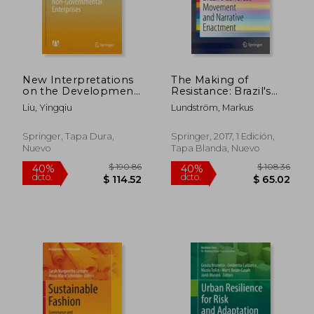
dcto.
dcto.
$ 73.48
$ 140.
New Interpretations
The Making of
on the Development
Resistance: Brazil's
of China's Non-
Landless Movement
Liu, Yingqiu
Lundström, Markus
Governmental
and Narrative
Enterprises (en
Enactment (en
Inglés)
Inglés)
Springer, Tapa Dura,
Springer, 2017, 1 Edición,
Nuevo
Tapa Blanda, Nuevo