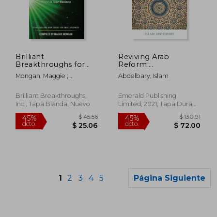
$ 880.26
$ 35.
40%
45%
dcto.
dcto.
$ 528.16
$ 19.
Brilliant
Reviving Arab
Breakthroughs for
Reform:
the Small Business
Development
Mongan, Maggie ;
Abdelbary, Islam
Owner: Fresh
Challenges and
Norwood, Becky ; Andrew,
Perspectives on
Opportunities (en
Kelly E.
Profitability, People,
Inglés)
Brilliant Breakthroughs,
Emerald Publishing
Productivity, and
Inc., Tapa Blanda, Nuevo
Limited, 2021, Tapa Dura,
Finding Peace in Your
Nuevo
Business (en Inglés)
1
2
3
4
5
Página Siguiente