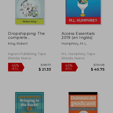
$ 76.41
$ 80.
45%
40%
dcto.
dcto.
$ 42.03
$ 48.
Dropshipping: The
Access Essentials
complete
2019 (en Inglés)
dropshipping guide,
King, Robert
Humphrey, M. L.
teaching you how to
make money online!
(en Inglés)
Ingram Publishing, Tapa
M.L. Humphrey, Tapa
Blanda, Nuevo
Blanda, Nuevo