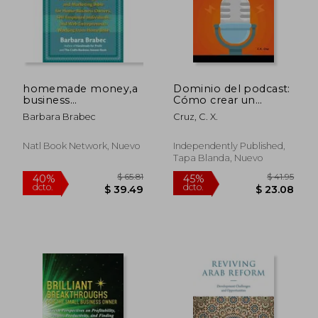
$ 27.51
$ 115
45%
40%
dcto.
dcto.
$ 15.13
$ 69.
homemade money,a
Dominio del podcast:
business
Cómo crear un
management and
podcast exitoso para
Barbara Brabec
Cruz, C. X.
marketing bible for
su negocio
home-business
owners, self
Natl Book Network, Nuevo
Independently Published,
employed individuals
Tapa Blanda, Nuevo
and