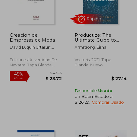
Creacion de
Productize: The
$ 51.16
$ 49.
45%
40%
Empresas de Moda
Ultimate Guide to
dcto.
dcto.
$ 28.14
$ 29.
Turning Professional
David Luquin Urtasun;
Armstrong, Eisha
Services Into Scalable
Gustavo Pego Reigosa
Products (en Inglés)
Ediciones Universidad De
Vecteris, 2021, Tapa
Navarra, Tapa Blanda,
Blanda, Nuevo
Nuevo
Disponible
Usado
en Buen Estado a
$ 26.29
.
Comprar Usado
Rápido