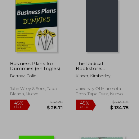
$ 54.01
$ 42.
40%
40%
dcto.
dcto.
$ 32.41
$ 25.
Business Plans for
The Radical
Dummies (en Inglés)
Bookstore:
Counterspace for
Barrow, Colin
Kinder, Kimberley
Social Movements
(en Inglés)
John Wiley & Sons, Tapa
University Of Minnesota
Blanda, Nuevo
Press, Tapa Dura, Nuevo