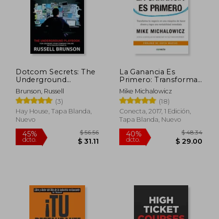
Dotcom Secrets: The
La Ganancia Es
Underground
Primero: Transforma
Playbook for
Tu Negocio En Una
Brunson, Russell
Mike Michalowicz
Growing Your
Máquina de Hacer
(3)
(18)
Company Online
Dinero Y Logra Una
With Sales Funnels
Rentabilidad
Hay House, Tapa Blanda,
Conecta, 2017, 1 Edición,
(en Inglés)
Inmediata / Profit
Nuevo
Tapa Blanda, Nuevo
First: Transforma Tu
Negocio