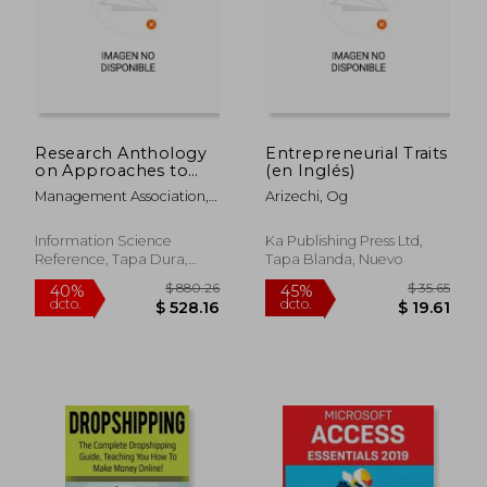
Research Anthology
Entrepreneurial Traits
on Approaches to
(en Inglés)
Social and
Management Association,
Arizechi, Og
Sustainable
Information R.
Entrepreneurship,
VOL 3 (en Inglés)
Information Science
Ka Publishing Press Ltd,
Reference, Tapa Dura,
Tapa Blanda, Nuevo
Nuevo