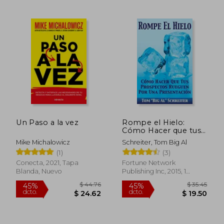
Un Paso a la vez
Rompe el Hielo:
Cómo Hacer que tus
Prospectos Rueguen
Mike Michalowicz
Schreiter, Tom Big Al
por una Presentación
(1)
(3)
Conecta, 2021, Tapa
Fortune Network
$ 54.25
$ 64.
45%
45%
Blanda, Nuevo
Publishing Inc, 2015, 1
dcto.
dcto.
$ 29.84
$ 35.
Edición, Tapa Blanda,
Nuevo