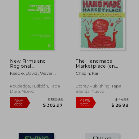
$ 53.96
$ 47
40%
40%
dcto.
dcto.
$ 32.38
$ 28.
New Firms and
The Handmade
Regional
Marketplace (en
Development in
Inglés)
Keeble, David ; Wever,
Chapin, Kari
Europe (en Inglés)
Egbert
Routledge, 1 Edición, Tapa
Storey Publishing, Tapa
Dura, Nuevo
Blanda, Nuevo