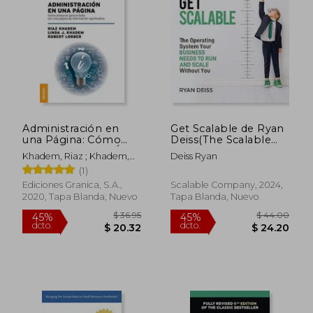
$ 43.13
45%
dcto.
Administración en
Get Scalable de Ryan
$ 23.72
$ 27.
una Página: Cómo
Deiss(The Scalable
Alinearse Para el Éxito
Company) (en Inglés)
Khadem, Riaz ; Khadem,
Deiss Ryan
con una Página de
Linda ; Lorber, Robert
(1)
Información
Significativa
Ediciones Granica, S.A.,
Scalable Company, 2024,
2020, Tapa Blanda, Nuevo
Tapa Blanda, Nuevo