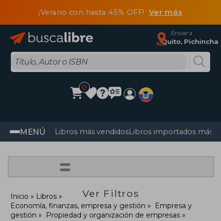
¡Verano con hasta 45% OFF!
Ver más
Enviar a
Quito, Pichincha
0
MENÚ
Libros más vendidos
Libros importados más v
=
Ver Filtros
Inicio
Libros
Economía, finanzas, empresa y gestión
Empresa y
gestión
Propiedad y organización de empresas