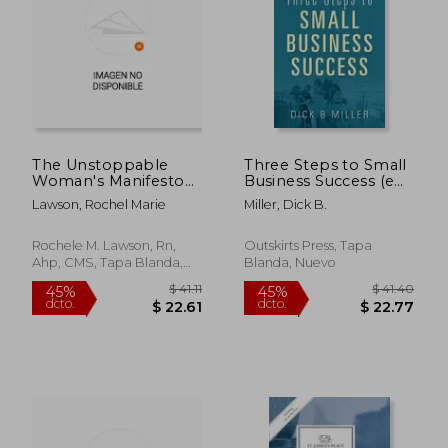
The Unstoppable
Three Steps to Small
Woman's Manifesto
Business Success (en
(en Inglés)
Inglés)
Lawson, Rochel Marie
Miller, Dick B.
Rochele M. Lawson, Rn,
Outskirts Press, Tapa
Ahp, CMS, Tapa Blanda,
Blanda, Nuevo
Nuevo
$ 45.70
$ 90.
45%
45%
dcto.
dcto.
$ 25.14
$ 49.