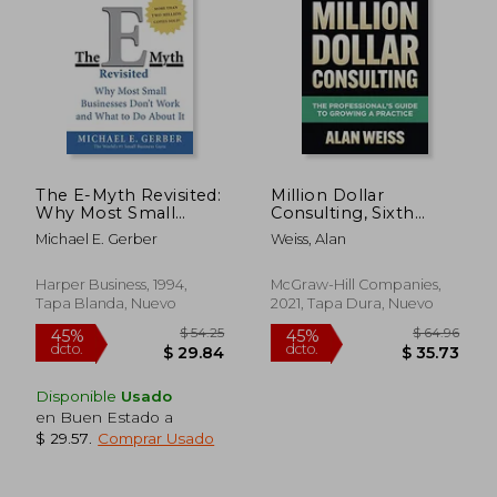
The E-Myth Revisited:
Million Dollar
Why Most Small
Consulting, Sixth
Businesses Don't
Edition: The
Michael E. Gerber
Weiss, Alan
Work and What to do
Professional'S Guide
About it (en Inglés)
to Growing a Practice
(en Inglés)
Harper Business, 1994,
McGraw-Hill Companies,
Tapa Blanda, Nuevo
2021, Tapa Dura, Nuevo
$ 36.95
$ 44.
45%
45%
dcto.
dcto.
$ 20.32
$ 24.
Disponible
Usado
en Buen Estado a
$ 29.57
.
Comprar Usado