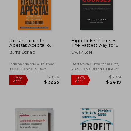
$ 56.56
$ 48.
45%
40%
dcto.
dcto.
$ 31.11
$ 29.
¡Tu Restaurante
High Ticket Courses:
Apesta!: Acepta lo
The Fastest way for
malo. Libera tu
Coaches, Consultants,
Burns, Donald
Erway, Joel
restaurante. Haz que
and Service Providers
destaque.
to Make six or Seven
Figures With a new
Independently Published,
Betterway Enterprises Inc,
Hybrid Education
Tapa Blanda, Nuevo
2021, Tapa Blanda, Nuevo
Model (en Inglés)