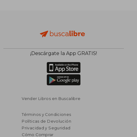
¡Descárgate la App GRATIS!
$ 65.81
$ 41
40%
45%
dcto.
dcto.
$ 39.49
$ 23.
Vender Libros en Buscalibre
Términos y Condiciones
Políticas de Devolución
Privacidad y Seguridad
Cómo Comprar