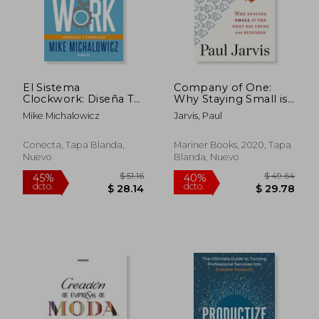
$ 36.75
$ 62.
45%
40%
dcto.
dcto.
$ 20.21
$ 37.
El Sistema
Company of One:
Clockwork: Diseña Tu
Why Staying Small is
Negocio Para Que
the Next big Thing
Mike Michalowicz
Jarvis, Paul
Funcione Solo, Como
for Business (en
Relojito / Clockwork
Inglés)
Conecta, Tapa Blanda,
Mariner Books, 2020, Tapa
Nuevo
Blanda, Nuevo