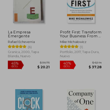
$ 58.65
$ 40.
45%
40%
dcto.
dcto.
$ 32.25
$ 24.
La Empresa
Profit First: Transform
Emergente
Your Business From a
Cash-Eating Monster
Rafael Echeverria
Mike Michalowicz
to a Money-Making
(6)
(1)
Machine (en Inglés)
Granica, 2000, Tapa
Portfolio, 2017, Tapa Dura,
Blanda, Nuevo
Nuevo