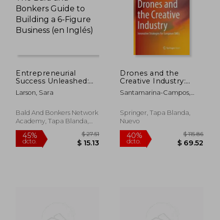
Entrepreneurial
Drones and the
Success Unleashed:
Creative Industry:
The Bald and Bonkers
Innovative Strategies
Larson, Sara
Santamarina-Campos,
Guide to Building a 6-
for European SMEs
Virginia ; Segarra-Oña,
Figure Business (en
(en Inglés)
Marival
Inglés)
Bald And Bonkers Network
Springer, Tapa Blanda,
Academy, Tapa Blanda,
Nuevo
Nuevo
$ 41.11
$ 41.
45%
45%
dcto.
dcto.
$ 22.61
$ 22.