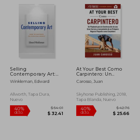
$ 46.59
$ 63.
45%
40%
dcto.
dcto.
$ 25.63
$ 38.
Selling
At Your Best Como
Contemporary Art:
Carpintero: Un
How to Navigate the
Playbook Para La
Winkleman, Edward
Carosso, Juan
Evolving Market (en
Construcción de Una
Inglés)
Gran Carrera Y
Lanzamiento de Un
Allworth, Tapa Dura,
Skyhorse Publishing, 2018,
Próspero Negocio
Nuevo
Tapa Blanda, Nuevo
Pequeño Como
Carpintero