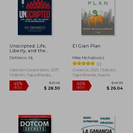
Unscripted: Life,
El Gran Plan
Liberty, and the
Pursuit of
DeMarco, Mj
Mike Michalowicz
Entrepreneurship (en
(2)
Inglés)
Viperion Corporation, 2017,
Conecta, 2021, 1 Edición,
1 Edición, Tapa Blanda,
Tapa Blanda, Nuevo
Nuevo
$ 51.45
$ 47.
45%
45%
dcto.
dcto.
$ 28.30
$ 26.