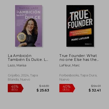
$ 44.76
$ 35.
45%
45%
dcto.
dcto.
$ 24.62
$ 19.
La Ambición
True Founder: What
También Es Dulce. La
no one Else has the
Autenticidad, La
Guts to Teach you
Lazo, Marisa
LaFleur, Marc
Generosidad Y La
About Starting Your
Intuición Com O
First Business (en
Herramientas Para
Inglés)
Grijalbo, 2024, Tapa
Forbesbooks, Tapa Dura,
Alcanzar El Éxito /
Blanda, Nuevo
Nuevo
Ambition Is Also
Sweet