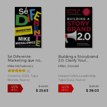
Sé Diferente:
Building a Storybrand
Marketing que no
2.0: Clarify Your
Puede Ignorarse / get
Message So
Mike Michalowicz
Miller, Donald
Different, Marketing
Customers Will Listen
(1)
That c An't be
(en Inglés)
Ignored! (Spanish
Conecta, 2022, Tapa
HarperCollins Leadership,
Edition) [Soft Cover ]
Blanda, Nuevo
Tapa Dura, Nuevo