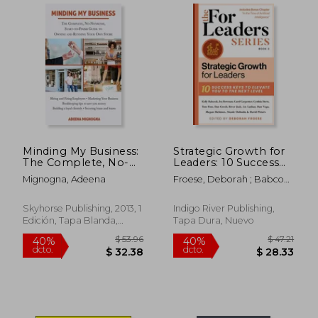
$ 46.59
$ 54.
45%
40%
dcto.
dcto.
$ 25.63
$ 32.
Minding My Business:
Strategic Growth for
The Complete, No-
Leaders: 10 Success
Nonsense, Start-To-
Keys to Elevate You
Mignogna, Adeena
Froese, Deborah ; Babcock
Finish Guide to
to the Next Level (en
; Bowman
Owning and Running
Inglés)
Your Own Store (en
Skyhorse Publishing, 2013, 1
Indigo River Publishing,
Inglés)
Edición, Tapa Blanda,
Tapa Dura, Nuevo
Nuevo