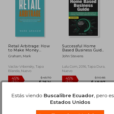
Retail Arbitrage: How
Successful Home
to Make Money
Based Business Guide
Online with Proven
(en Inglés)
Graham, Mark
John Stevens
and Powerful
Strategies in Today's
$ 550.86
$ 44.
45%
40%
Market! Create
Vaclav Vrbensky, Tapa
Lulu.Com, 2016, Tapa Dura,
dcto.
dcto.
$ 302.97
$ 26.
Passive Income with
Blanda, Nuevo
Nuevo
Amazon FBA, (en
Inglés)
Estás viendo
Buscalibre Ecuador
, pero e
Estados Unidos