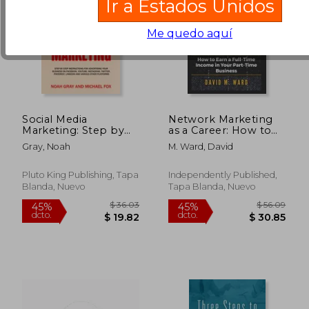
Ir a Estados Unidos
Me quedo aquí
Social Media
Network Marketing
Marketing: Step by
as a Career: How to
Step Instructions For
Earn a Full-Time
Gray, Noah
M. Ward, David
Advertising Your
Income in Your Part-
Business on
Time Business (en
Facebook, Youtube,
Inglés)
Pluto King Publishing, Tapa
Independently Published,
Instagram, Twitter,
Blanda, Nuevo
Tapa Blanda, Nuevo
Pinterest, Linkedin
$ 59.47
$ 52.
45%
45%
(en Inglés)
dcto.
dcto.
$ 32.71
$ 29.