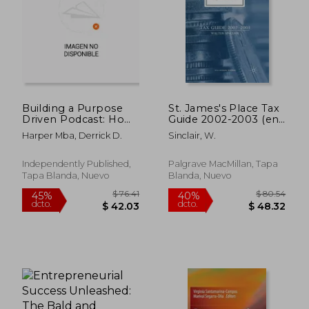
Building a Purpose
St. James's Place Tax
Driven Podcast: How
Guide 2002-2003 (en
to Start and Launch
Inglés)
Harper Mba, Derrick D.
Sinclair, W.
an Informative,
influential, and
Impactful Podcast:
Independently Published,
Palgrave MacMillan, Tapa
How to Start and
Tapa Blanda, Nuevo
Blanda, Nuevo
Launch an
Informative, (en
Inglés)
$ 36.03
$ 56.
45%
45%
dcto.
dcto.
$ 19.82
$ 30.