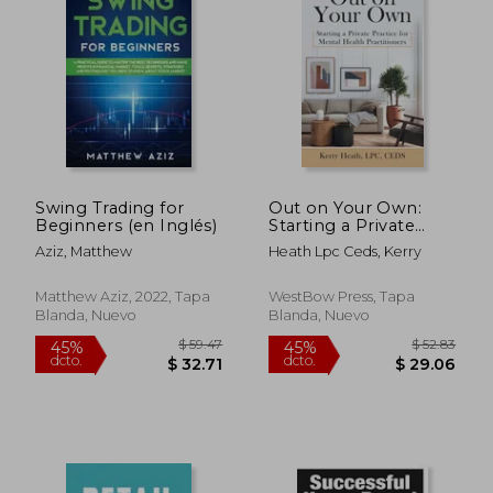
Swing Trading for
Out on Your Own:
Beginners (en Inglés)
Starting a Private
$ 52.20
$ 245.
45%
45%
Practice for Mental
Aziz, Matthew
Heath Lpc Ceds, Kerry
dcto.
dcto.
$ 28.71
$ 134.
Health Practitioners
(en Inglés)
Matthew Aziz, 2022, Tapa
WestBow Press, Tapa
Blanda, Nuevo
Blanda, Nuevo