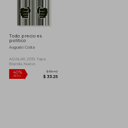
Todo precio es
político
Augusto Costa
AGUILAR, 2019, Tapa
Blanda, Nuevo
$ 55.42
40%
dcto.
$ 33.25