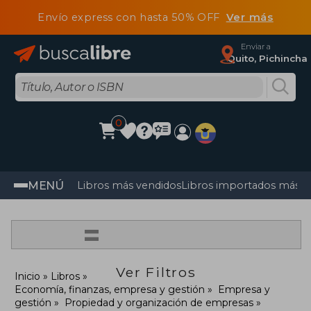
Envío express con hasta 50% OFF
Ver más
Enviar a
Quito, Pichincha
0
MENÚ
Libros más vendidos
Libros importados más v
=
Ver Filtros
Inicio
Libros
Economía, finanzas, empresa y gestión
Empresa y
gestión
Propiedad y organización de empresas