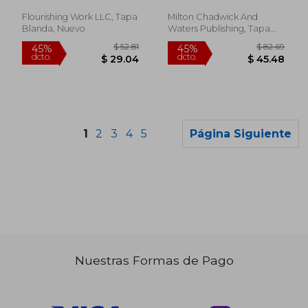
John Everett
Were Meant to Do
(en Inglés)
Flourishing Work LLC, Tapa
Milton Chadwick And
Blanda, Nuevo
Waters Publishing, Tapa
Dura, Nuevo
1
2
3
4
5
Página Siguiente
Nuestras Formas de Pago
$ 164.41
$ 45.
45%
45%
dcto.
dcto.
$ 90.43
$ 25.