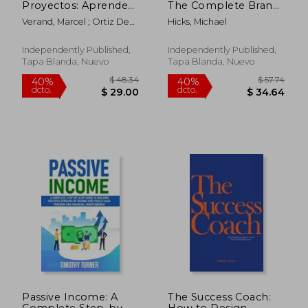
Proyectos: Aprende
The Complete Brand
con la filosofía del
Influencer Blueprint
Verand, Marcel ; Ortiz De
Hicks, Michael
Aikido a liderar con
to 100K Followers
Zevallos, Manuel
éxito tus proyectos
and $10.000 in 3
Months. One Step At
Independently Published,
Independently Published,
a Time (en Inglés)
Tapa Blanda, Nuevo
Tapa Blanda, Nuevo
$ 56.22
$ 72.
45%
40%
dcto.
dcto.
$ 30.92
$ 43.
Passive Income: A
The Success Coach:
Complete Step-by-
How to Design,