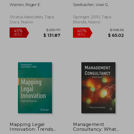
Inglés)
slash more than half
Warren, Roger E.
Seebacher, Uwe G.
of your consulting
costs (en Inglés)
Stratus Associates, Tapa
Springer, 2010, Tapa
Dura, Nuevo
Blanda, Nuevo
$ 48.34
$ 57.
40%
40%
dcto.
dcto.
$ 29.00
$ 34.
Mapping Legal
Management
Innovation: Trends
Consultancy: What
and Perspectives (en
Next? (en Inglés)