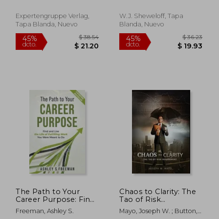
Knowing the right
Exceptional Leaders
steps for your
& Building a
Expertengruppe Verlag,
W.J. Sheweloff, Tapa
business startup (en
Sustainable Executive
Tapa Blanda, Nuevo
Blanda, Nuevo
Inglés)
Recruiting Strategy
(en Inglés)
$ 325.86
$ 108.
40%
40%
dcto.
dcto.
$ 195.52
$ 65.
The Path to Your
Chaos to Clarity: The
Career Purpose: Find
Tao of Risk
and Live the Life of
Management (en
Freeman, Ashley S.
Mayo, Joseph W. ; Button,
Fulfilling Work You
Inglés)