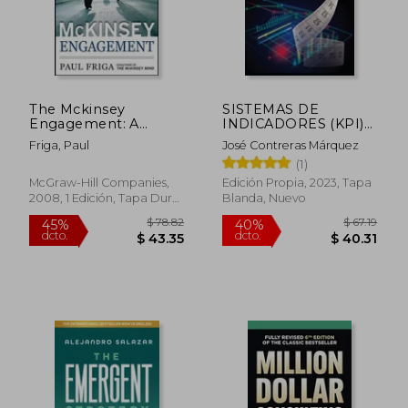
$ 20.32
$ 93.
The Mckinsey
SISTEMAS DE
Engagement: A
INDICADORES (KPI)
Powerful Toolkit for
PARA EVALUAR LA
Friga, Paul
José Contreras Márquez
More Efficient and
GESTIÓN DEL
(1)
Effective Team
MANTENIMIENTO
Problem Solving (en
McGraw-Hill Companies,
Edición Propia, 2023, Tapa
Inglés)
2008, 1 Edición, Tapa Dura,
Blanda, Nuevo
Nuevo