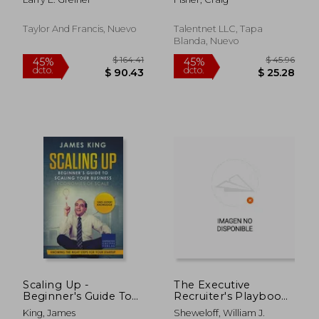
cas,enhancing skills
the Age of
to become better
Automation (en
professionals
Inglés)
Taylor And Francis, Nuevo
Talentnet LLC, Tapa
Blanda, Nuevo
$ 239.77
$ 108.
45%
40%
dcto.
dcto.
$ 131.87
$ 65.
Scaling Up -
The Executive
Beginner's Guide To
Recruiter's Playbook:
Scaling Your Business:
Winning Strategies
King, James
Sheweloff, William J.
Economies of Scale -
for Finding