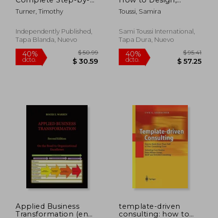
Step Guide to
Launch + Grow Your
Turner, Timothy
Toussi, Samira
Building Multiple
Coaching Business
Streams of Income
(en Inglés)
and Finally Gain
Independently Published,
Sami Toussi International,
Freedom and
Tapa Blanda, Nuevo
Tapa Dura, Nuevo
Financial Independen
(en Inglés)
$ 115.38
$ 51
45%
45%
dcto.
dcto.
$ 63.46
$ 28.
Applied Business
template-driven
Transformation (en
consulting: how to