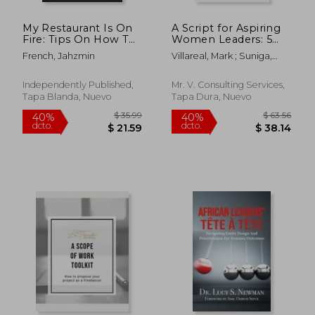
My Restaurant Is On
A Script for Aspiring
Fire: Tips On How To
Women Leaders: 5
Prevent Your
Keys to Success (en
French, Jahzmin
Villareal, Mark ; Suniga,
Restaurant's Culture
Inglés)
Crystal Ann
From Going Up In
Flames (en Inglés)
Independently Published,
Mr. V. Consulting Services,
Tapa Blanda, Nuevo
Tapa Dura, Nuevo
$ 54.81
$ 91
40%
40%
dcto.
dcto.
$ 32.89
$ 54.