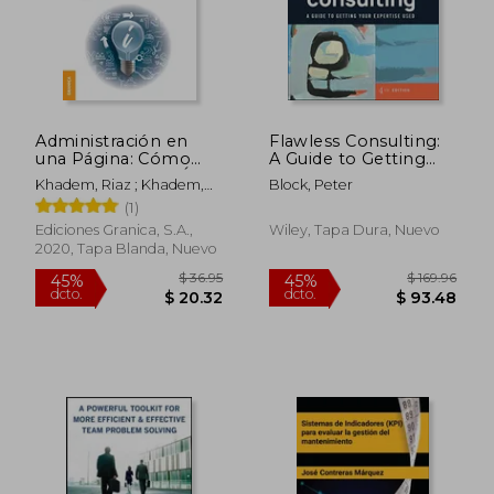
Administración en
Flawless Consulting:
una Página: Cómo
A Guide to Getting
Alinearse Para el Éxito
Your Expertise Used
Khadem, Riaz ; Khadem,
Block, Peter
con una Página de
(en Inglés)
Linda ; Lorber, Robert
(1)
Información
Significativa
Ediciones Granica, S.A.,
Wiley, Tapa Dura, Nuevo
2020, Tapa Blanda, Nuevo
$ 36.95
$ 169.
45%
45%
dcto.
dcto.