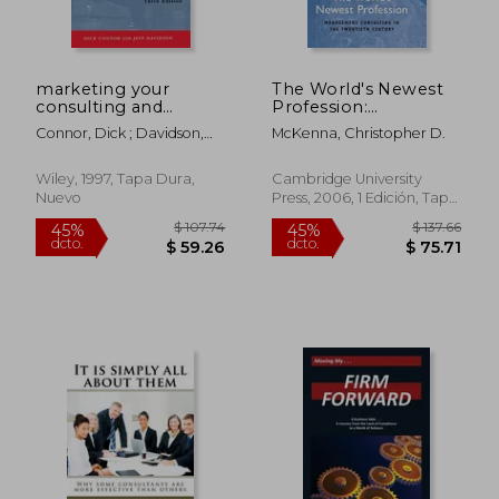
marketing your
The World's Newest
consulting and
Profession:
professional services
Management
Connor, Dick ; Davidson,
McKenna, Christopher D.
(en Inglés)
Consulting in the
Jeff
Twentieth Century
(Cambridge Studies in
Wiley, 1997, Tapa Dura,
Cambridge University
the Emergence of
Nuevo
Press, 2006, 1 Edición, Tapa
$ 71.06
$ 349.
45%
45%
Global Enterprise)
Dura, Nuevo
dcto.
dcto.
$ 39.08
$ 192.
(en Inglés)