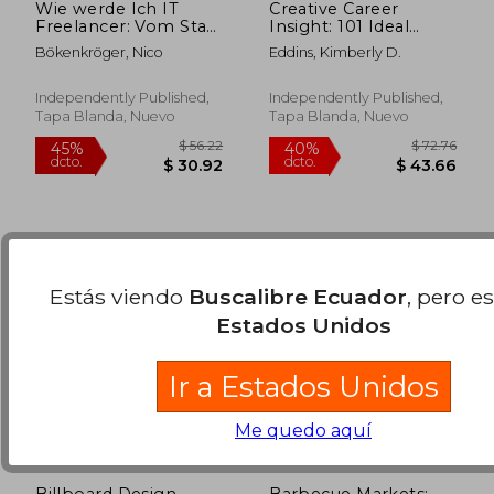
Wie werde Ich IT
Creative Career
Freelancer: Vom Start
Insight: 101 Ideal
bis zum Stundensatz
Careers for Creative
Bökenkröger, Nico
Eddins, Kimberly D.
(en Alemán)
Thinkers (en Inglés)
$ 62.11
$ 56
40%
40%
dcto.
dcto.
$ 37.27
$ 33.
Independently Published,
Independently Published,
Tapa Blanda, Nuevo
Tapa Blanda, Nuevo
Estás viendo
Buscalibre Ecuador
, pero e
Estados Unidos
Ir a Estados Unidos
Me quedo aquí
Billboard Design
Barbecue Markets: