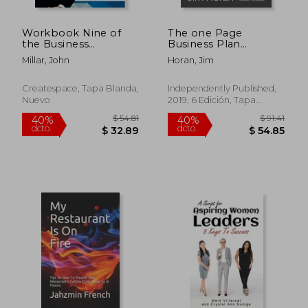
Workbook Nine of
The one Page
the Business
Business Plan
Essentials Series:
Professional
Millar, John
Horan, Jim
Getting Back Your
Consultant Edition
Time (en Inglés)
(en Inglés)
Createspace, Tapa Blanda,
Independently Published,
Nuevo
2019, 6 Edición, Tapa
Blanda, Nuevo
$ 43.01
$ 53.
40%
40%
dcto.
dcto.
$ 25.81
$ 32.