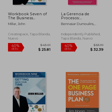
Workbook Seven of
La Gerencia de
The Business
Procesos:
Essentials Series:
Metodologías para la
Millar, John
Bennasar Dumoulins,
Systemising Your
optimización de
Pedro
Business For
procesos en
Consistent Excelence
empresas de servicio
Createspace, Tapa Blanda,
Independently Published,
(en Inglés)
Nuevo
Tapa Blanda, Nuevo
$ 53.99
$ 218.
40%
40%
dcto.
dcto.
$ 32.39
$ 131.