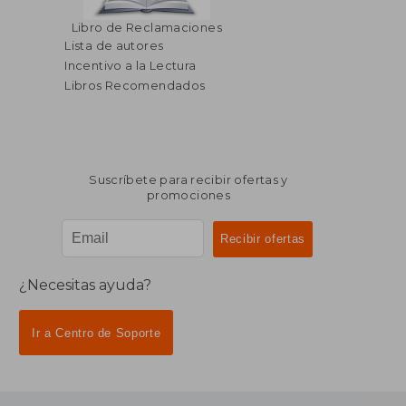
$ 52.81
$ 82.
45%
45%
Libro de Reclamaciones
dcto.
dcto.
$ 29.04
$ 45.
Lista de autores
Incentivo a la Lectura
Libros Recomendados
Suscríbete para recibir ofertas y
promociones
¿Necesitas ayuda?
Ir a Centro de Soporte