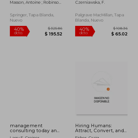
Masson, Antoine ; Robinson,
Czerniawska, F.
Inglés)
Gavin
Springer, Tapa Blanda,
Palgrave MacMillan, Tapa
Nuevo
Blanda, Nuevo
$ 50.99
$ 95
40%
40%
dcto.
dcto.
$ 30.59
$ 57.
management
Hiring Humans:
consulting today and
Attract, Convert, and
tomorrow
Retain Top Talent in
Larry E. Greiner
Fisher, Craig