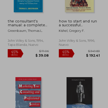
the consultant's
how to start and run
manual: a complete
a successful
guide to building a
consulting business
Greenbaum, Thomas L.
Kishel, Gregory F.
successful consulting
(en Inglés)
$ 75.71
$ 63.
45%
40%
practice (en Inglés)
dcto.
dcto.
$ 41.64
$ 38.
John Wiley & Sons, 1994,
John Wiley & Sons, 1996,
Tapa Blanda, Nuevo
Nuevo