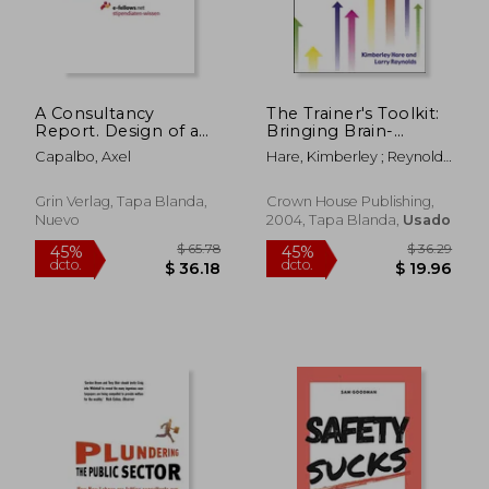
$ 66.15
$ 64.
45%
45%
dcto.
dcto.
$ 36.38
$ 35.
A Consultancy
The Trainer's Toolkit:
Report. Design of an
Bringing Brain-
Internationalisation
Friendly Learning to
Capalbo, Axel
Hare, Kimberley ; Reynolds,
Strategy for CYCL
Life (en Inglés)
Larry
Indive Ltd. and Its Key
Product (en Inglés)
Grin Verlag, Tapa Blanda,
Crown House Publishing,
Nuevo
2004, Tapa Blanda,
Usado