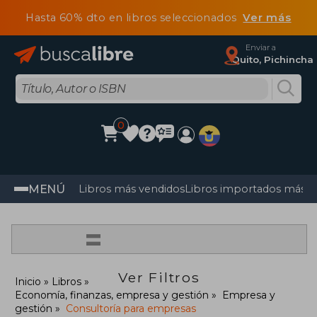
Hasta 60% dto en libros seleccionados
Ver más
Enviar a
Quito, Pichincha
0
MENÚ
Libros más vendidos
Libros importados más v
=
Ver Filtros
Inicio
Libros
Economía, finanzas, empresa y gestión
Empresa y
gestión
Consultoría para empresas