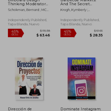
Thinking Moderator
And The Secret
Training: How to start
Economic Sauce of
Schokman, Bernard ; MC
Krogh, Kymberly ;
a career as Design
the New World
Guire, Sean
Dunwoody, Morgan ; Mina,
Thinking moderator
Market Environment
Aldous
(en Inglés)
(en Inglés)
Independently Published,
Independently Published,
Tapa Blanda, Nuevo
Tapa Blanda, Nuevo
$ 44.61
$ 95.
40%
45%
dcto.
dcto.
$ 26.77
$ 52.
Dirección de
Dominate Instagram: