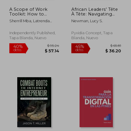
A Scope of Work
African Leaders' Tête
Toolkit: How to
À Tête: Navigating
Propose Your Project
Entity Design and
Sherrill Mba, Latrenda
Newman, Lucy S.
as a Freelancer (en
Prioritization for
Leonard
Inglés)
Systemic Outcomes
(en Inglés)
Independently Published,
Pyxidia Concept, Tapa
Tapa Blanda, Nuevo
Blanda, Nuevo
$ 35.99
$ 63.
40%
40%
dcto.
dcto.