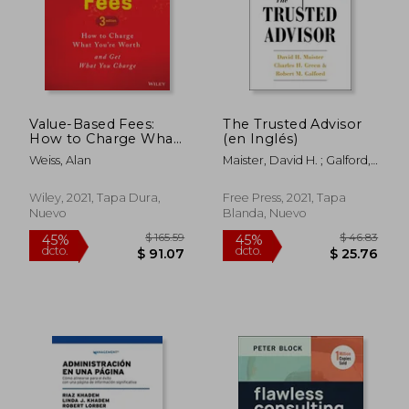
Value-Based Fees:
The Trusted Advisor
How to Charge What
(en Inglés)
You're Worth and Get
Weiss, Alan
Maister, David H. ; Galford,
What You Charge (en
Robert ; Green, Charles
Inglés)
Wiley, 2021, Tapa Dura,
Free Press, 2021, Tapa
Nuevo
Blanda, Nuevo
$ 165.59
$ 46.
45%
45%
dcto.
dcto.
$ 91.07
$ 25.