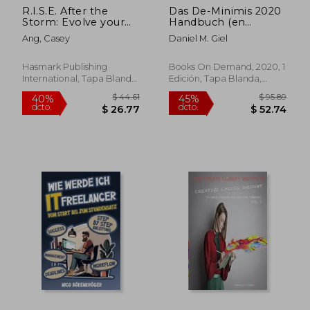
R.I.S.E. After the
Das De-Minimis 2020
$ 95.24
$ 65
40%
45%
Storm: Evolve your
Handbuch (en
dcto.
dcto.
$ 57.14
$ 36.
mindset for business
Alemán)
Ang, Casey
Daniel M. Giel
excellence (en Inglés)
Hasmark Publishing
Books On Demand, 2020, 1
International, Tapa Blanda,
Edición, Tapa Blanda,
Nuevo
Nuevo