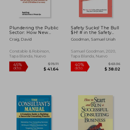
Plundering the Public
Safety Sucks! The Bull
$ 65.78
$ 36.
45%
45%
Sector: How New
$H! # in the Safety
dcto.
dcto.
$ 36.18
$ 19.
Labour Are Letting
Profession They
Craig, David
Goodman, Samuel Uriah
Consultants Run Off
Don’T Tell you About.
with 70 Billion of Our
(en Inglés)
Money (en Inglés)
Constable & Robinson,
Samuel Goodman, 2020,
Tapa Blanda, Nuevo
Tapa Blanda, Nuevo