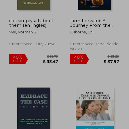
it is simply all about
Firm Forward: A
them (en Inglés)
Journey From the
Land of Compliance
Wei, Norman S.
Osborne, Edi
to the World of
Reliance (en Inglés)
Createspace, 2012, Nuevo
Createspace, Tapa Blanda,
Nuevo
$ 107.74
$ 137.
45%
45%
dcto.
dcto.
$ 59.26
$ 75.