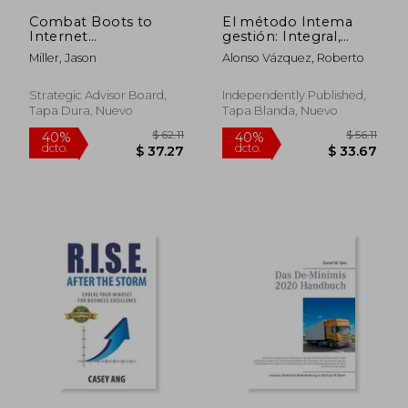
$ 21.59
$ 38.
Combat Boots to
El método Intema
Internet
gestión: Integral,
Entrepreneur:
inteligente, interim
Miller, Jason
Alonso Vázquez, Roberto
Breaching The Wall: A
management. Guía
Soldier's Story of Life
para la
as an Entrepreneur.
transformación digital
Strategic Advisor Board,
Independently Published,
How You can "Breach
en las PYMES
Tapa Dura, Nuevo
Tapa Blanda, Nuevo
the Wall" Yourself
from E (en Inglés)