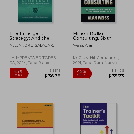
$ 78.82
$ 67
45%
40%
dcto.
dcto.
$ 43.35
$ 40.
The Emergent
Million Dollar
Strategy: And the
Consulting, Sixth
Death of Strategic
Edition: The
ALEJANDRO SALAZAR
Weiss, Alan
Planning (en Inglés)
Professional'S Guide
YUSTI
to Growing a Practice
(en Inglés)
LA IMPRENTA EDITORES
McGraw-Hill Companies,
SA, 2024, Tapa Blanda,
2021, Tapa Dura, Nuevo
Nuevo