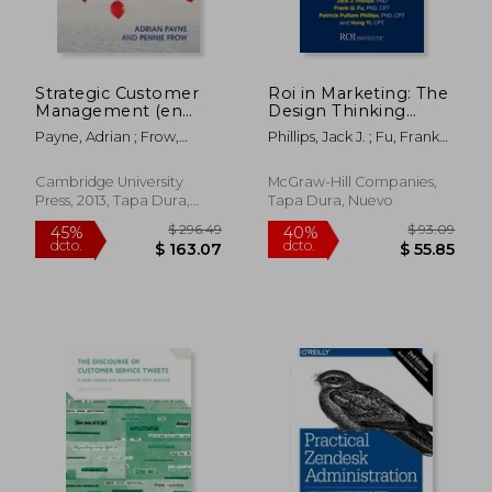
Strategic Customer
Roi in Marketing: The
Management (en
Design Thinking
Inglés)
Approach to
Payne, Adrian ; Frow,
Phillips, Jack J. ; Fu, Frank
Measure, Prove, and
Pennie
Q. ; Phillips, Patricia
Improve the Value of
Pulliam
Marketing (en Inglés)
Cambridge University
McGraw-Hill Companies,
Press, 2013, Tapa Dura,
Tapa Dura, Nuevo
Nuevo