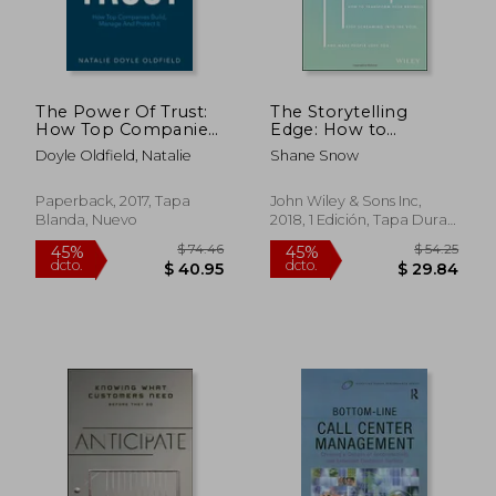
The Power Of Trust:
The Storytelling
How Top Companies
Edge: How to
Build, Manage And
Transform Your
Doyle Oldfield, Natalie
Shane Snow
Protect It (en Inglés)
Business, Stop
Screaming Into the
Void, and Make
Paperback, 2017, Tapa
John Wiley & Sons Inc,
People Love you (en
Blanda, Nuevo
2018, 1 Edición, Tapa Dura,
Inglés)
Nuevo
$ 589.59
$ 52
45%
40%
dcto.
dcto.
$ 324.27
$ 31.