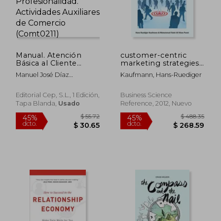
Manual. Atención
customer-centric
Básica al Cliente
marketing strategies:
(Mf1329_1).
tools for building
Manuel José Díaz
Kaufmann, Hans-Ruediger
Certificados de
organizational
Fernández
Profesionalidad.
performance (en
Actividades Auxiliares
Inglés)
Editorial Cep, S.L., 1 Edición,
Business Science
de Comercio
Tapa Blanda,
Usado
Reference, 2012, Nuevo
(Comt0211)
$ 314.64
$ 498.
40%
45%
dcto.
dcto.
$ 188.78
$ 273.