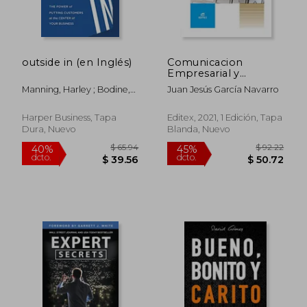
outside in (en Inglés)
Comunicacion
Empresarial y
Atencion al Cliente
Manning, Harley ; Bodine,
Juan Jesús García Navarro
Kerry ; Bernoff, Josh
Harper Business, Tapa
Editex, 2021, 1 Edición, Tapa
Dura, Nuevo
Blanda, Nuevo
$ 65.94
$ 92.
40%
45%