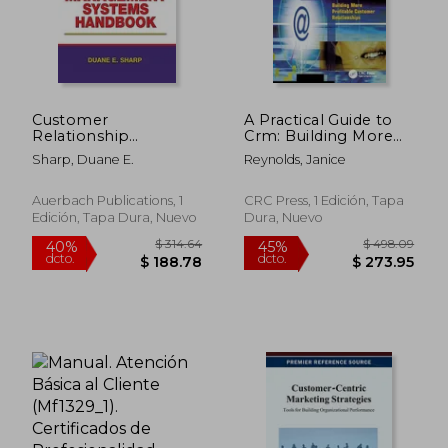
Customer
A Practical Guide to
Relationship
Crm: Building More
Management
Profitable Customer
Sharp, Duane E.
Reynolds, Janice
Systems Handbook
Relationships (en
Management (en
Inglés)
Inglés)
Auerbach Publications, 1
CRC Press, 1 Edición, Tapa
Edición, Tapa Dura, Nuevo
Dura, Nuevo
$ 160.86
$ 458.
40%
45%
dcto.
dcto.
$ 96.52
$ 252.