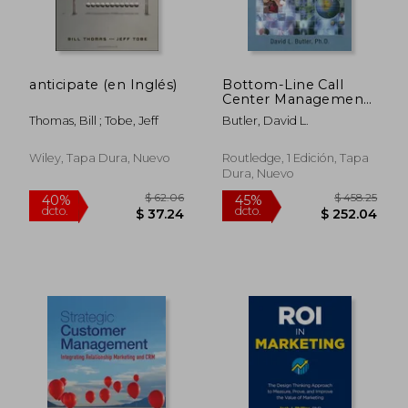
anticipate (en Inglés)
Bottom-Line Call
Center Management
(en Inglés)
Thomas, Bill ; Tobe, Jeff
Butler, David L.
Wiley, Tapa Dura, Nuevo
Routledge, 1 Edición, Tapa
Dura, Nuevo
$ 79.40
$ 63.
45%
40%
dcto.
dcto.
$ 43.67
$ 38.