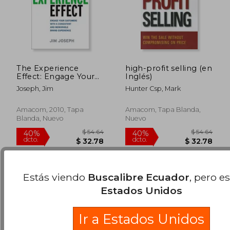
$ 60.28
$ 138.
45%
45%
The Experience
high-profit selling (en
dcto.
dcto.
$ 33.16
$ 76.
Effect: Engage Your
Inglés)
Customers With a
Joseph, Jim
Hunter Csp, Mark
Consistent and
Memorable Brand
Experience (en
Amacom, 2010, Tapa
Amacom, Tapa Blanda,
Inglés)
Blanda, Nuevo
Nuevo
Estás viendo
Buscalibre Ecuador
, pero e
Estados Unidos
Ir a Estados Unidos