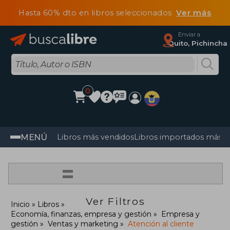
Hasta 60% dto en libros seleccionados
Ver más
Enviar a
Quito, Pichincha
0
MENÚ
Libros más vendidos
Libros importados más v
=
Ver Filtros
Inicio
Libros
Economía, finanzas, empresa y gestión
Empresa y
gestión
Ventas y marketing
Atención al cliente