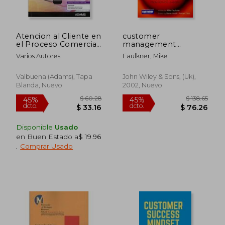
$ 59.21
$ 43.
40%
40%
dcto.
dcto.
$ 35.53
$ 26.
Atencion al Cliente en
customer
el Proceso Comercial.
management
Unidad Formativa
excellence (en Inglés)
Varios Autores
Faulkner, Mike
0349
Valbuena (adams), Tapa
John Wiley & Sons, (uk),
Blanda, Nuevo
2002, Nuevo
Disponible
Usado
en Buen Estado a
$ 19.96
.
Comprar Usado