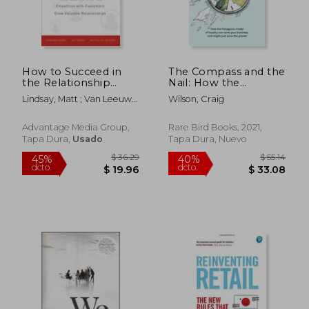
How to Succeed in
The Compass and the
the Relationship
Nail: How the
Economy: Make Data
Patagonia Model of
Lindsay, Matt ; Van Leeuwe,
Wilson, Craig
Work for You,
Loyalty can Save Your
Xavier ; Van De Peppel,
Empathise with
Business, and Might
Matthijs
Customers, Grow
Just Save the Planet
Advantage Media Group,
Rare Bird Books, 2021,
Valuable
[Revised Hardcover
Tapa Dura,
Usado
Tapa Dura, Nuevo
Relationships (en
Edition] (en Inglés)
Inglés)
$ 55.72
$ 488.
45%
45%
dcto.
dcto.
$ 30.65
$ 268.