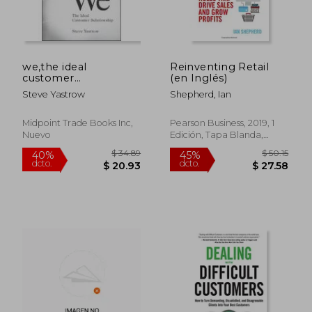
we,the ideal
Reinventing Retail
customer
(en Inglés)
relationship
Steve Yastrow
Shepherd, Ian
Midpoint Trade Books Inc,
Pearson Business, 2019, 1
Nuevo
Edición, Tapa Blanda,
Nuevo
$ 36.29
$ 55
45%
40%
dcto.
dcto.
$ 19.96
$ 33.