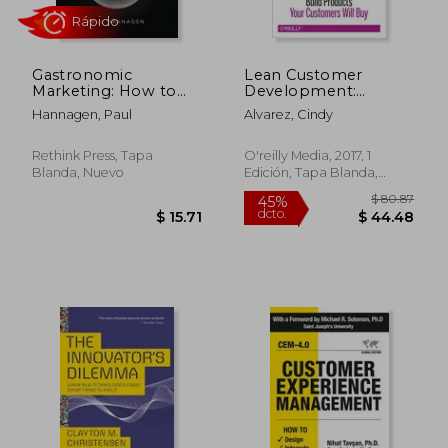
$ 57.14
$ 50.
40%
45%
dcto.
dcto.
$ 34.28
$ 27.
Gastronomic
Lean Customer
Marketing: How to
Development:
Use Food and Drink
Building Products
Hannagen, Paul
Alvarez, Cindy
to Build Better
Your Customers Will
Relationships (en
buy (en Inglés)
Inglés)
Rethink Press, Tapa
O'reilly Media, 2017, 1
Blanda, Nuevo
Edición, Tapa Blanda,
Nuevo
Rápido