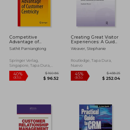
Competitive
Creating Great Visitor
Advantage of
Experiences: A Guide
Customer Centricity
for Museums, Parks,
Sathit Parniangtong
Weaver, Stephanie
(Management for
Zoos, Gardens &
Professionals)
Libraries (en Inglés)
Springer Verlag,
Routledge, Tapa Dura,
Singapore, Tapa Dura,
Nuevo
$ 66.55
$ 50.
45%
40%
Nuevo
dcto.
dcto.
$ 36.60
$ 30.