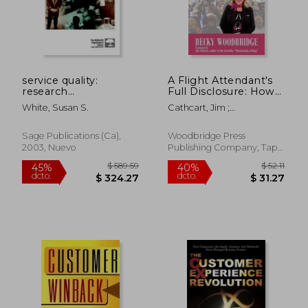
service quality:
A Flight Attendant's
research
Full Disclosure: How
perspectives (en
to Manage Customer
White, Susan S.
Cathcart, Jim ;
Inglés)
Service Breakdowns
Woodbridge, Becky
(en Inglés)
Sage Publications (ca),
Woodbridge Press
2003, Nuevo
Publishing Company, Tapa
Blanda, Nuevo
$ 54.64
$ 54.
40%
40%
dcto.
dcto.
$ 32.78
$ 32.