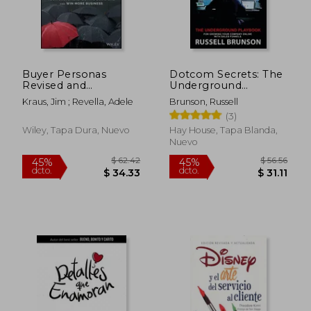
Buyer Personas
Dotcom Secrets: The
Revised and
Underground
Expanded: Gain Deep
Playbook for
Kraus, Jim ; Revella, Adele
Brunson, Russell
Insight Into Your
Growing Your
(3)
Customers' Buying
Company Online
Decisions and Win
With Sales Funnels
Wiley, Tapa Dura, Nuevo
Hay House, Tapa Blanda,
More Business (en
(en Inglés)
Nuevo
Inglés)
$ 62.42
$ 56.
45%
45%
dcto.
dcto.
$ 34.33
$ 31.