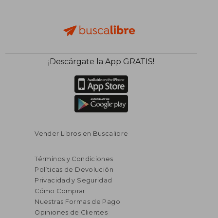
$ 326.10
$ 75
¡Descárgate la App GRATIS!
45%
45%
dcto.
dcto.
$ 179.36
$ 41.
Vender Libros en Buscalibre
Términos y Condiciones
Políticas de Devolución
Privacidad y Seguridad
Cómo Comprar
Nuestras Formas de Pago
Opiniones de Clientes