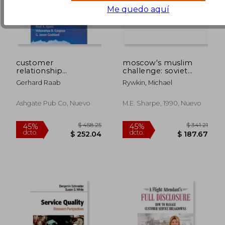
Me quedo aquí
customer
moscow's muslim
relationship
challenge: soviet
management,a
central asia, revised
Gerhard Raab
Rywkin, Michael
global perspective
edition (en Inglés)
Ashgate Pub Co, Nuevo
M.e. Sharpe, 1990, Nuevo
$ 95.16
$ 62.
45%
45%
dcto.
dcto.
$ 52.34
$ 34.