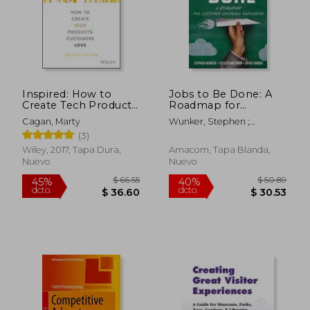
$ 60.98
$ 67.
45%
45%
dcto.
dcto.
$ 33.54
$ 36.
Inspired: How to
Jobs to Be Done: A
Create Tech Products
Roadmap for
Customers Love
Customer-Centered
Cagan, Marty
Wunker, Stephen ;
(Silicon Valley
Innovation (en
Wattman, Jessica ; Farber,
(3)
Product Group) (en
Inglés)
David
Inglés)
Wiley, 2017, Tapa Dura,
Amacom, Tapa Blanda,
Nuevo
Nuevo