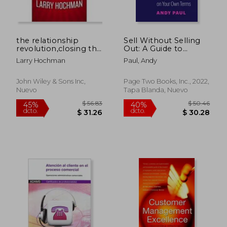
dcto.
dcto.
$ 20.93
$ 27.
the relationship
Sell Without Selling
revolution,closing the
Out: A Guide to
customer promise
Success on Your Own
Larry Hochman
Paul, Andy
gap
Terms (en Inglés)
John Wiley & Sons Inc,
Page Two Books, Inc., 2022,
Nuevo
Tapa Blanda, Nuevo