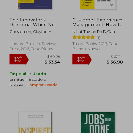
The Innovator's
Customer Experience
$ 80.
45%
Dilemma: When New
Management: How to
dcto.
$ 15.71
$ 44.
Technologies Cause
Design, Integrate,
Christensen, Clayton M.
Nihat Tavsan Ph.D;Can
Great Firms to Fail
Measure and Lead (en
Erdem Ph.D
(1)
(en Inglés)
Inglés)
Harvard Business Review
Tasora Books, 2018, Tapa
Press, 2016, Tapa Blanda,
Blanda, Nuevo
Nuevo
Disponible
Usado
en Buen Estado a
$ 23.46
.
Comprar Usado