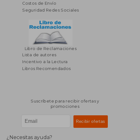
Costos de Envío
Seguridad Redes Sociales
Libro de Reclamaciones
$ 63.34
$ 44.
40%
40%
Lista de autores
dcto.
dcto.
$ 38.00
$ 26.
Incentivo a la Lectura
Libros Recomendados
Suscríbete para recibir ofertas y
promociones
¿Necesitas ayuda?