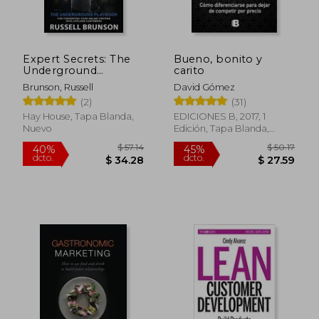
dcto.
dcto.
$ 39.56
$ 50.
Expert Secrets: The
Bueno, bonito y
Underground
carito
Playbook for
Brunson, Russell
David Gómez
Converting Your
(2)
(31)
Online Visitors Into
Lifelong Customers
Hay House, Tapa Blanda,
EDICIONES B, 2017, 1
(en Inglés)
Nuevo
Edición, Tapa Blanda,
Nuevo