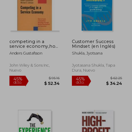
$ 56.83
$ 50.
45%
40%
dcto.
dcto.
$ 31.26
$ 30.
competing in a
Customer Success
service economy,how
Mindset (en Inglés)
to create a
Anders Gustafsson
Shukla, Jyotsana
competitive
advantage through
service development
John Wiley & Sons Inc,
Jyotasana Shukla, Tapa
and innovation
Nuevo
Dura, Nuevo