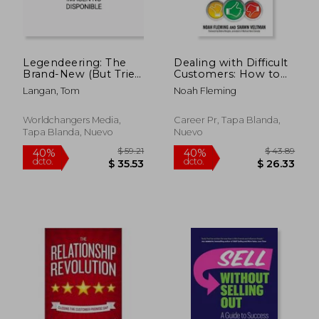
Legendeering: The
Dealing with Difficult
Brand-New (But Tried
Customers: How to
and True) Video
Turn Demanding,
Langan, Tom
Noah Fleming
Communication
Dissatisfied, and
Strategy to Humanize
Disagreeable Clients
Your Business (en
Into Your Best
Worldchangers Media,
Career Pr, Tapa Blanda,
Inglés)
Customers
Tapa Blanda, Nuevo
Nuevo
$ 34.89
$ 50
40%
45%