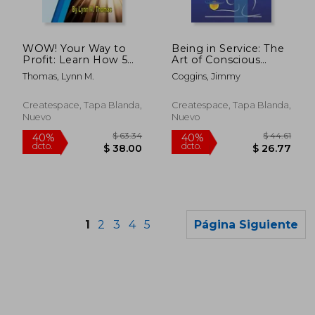
$ 62.06
$ 458.
40%
45%
dcto.
dcto.
$ 37.24
$ 252.
WOW! Your Way to
Being in Service: The
Profit: Learn How 5%
Art of Conscious
of WOW! Can Boost
Customer Service (en
Thomas, Lynn M.
Coggins, Jimmy
Profits By Up To 85%
Inglés)
(en Inglés)
Createspace, Tapa Blanda,
Createspace, Tapa Blanda,
Nuevo
Nuevo
1
2
3
4
5
Página Siguiente