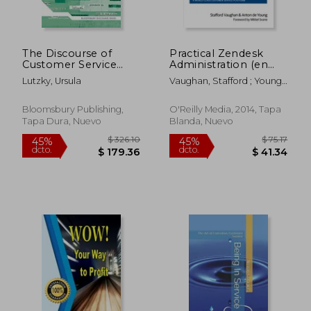
$ 74.46
$ 54.
45%
45%
dcto.
dcto.
$ 40.95
$ 29.
The Discourse of
Practical Zendesk
Customer Service
Administration (en
Tweets: Planes, Trains
Inglés)
Lutzky, Ursula
Vaughan, Stafford ; Young,
and Automated Text
Anton De
Analysis (en Inglés)
Bloomsbury Publishing,
O'Reilly Media, 2014, Tapa
Tapa Dura, Nuevo
Blanda, Nuevo