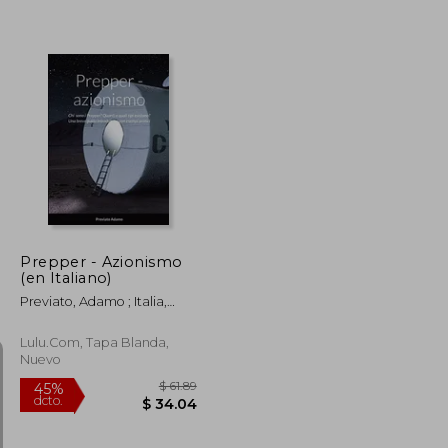
$ 39.39
$ 54.64
45%
dcto.
$ 21.66
$ 30.05
Prepper - Azionismo
(en Italiano)
Previato, Adamo ; Italia,
Torchwood
Lulu.com, Tapa Blanda,
Nuevo