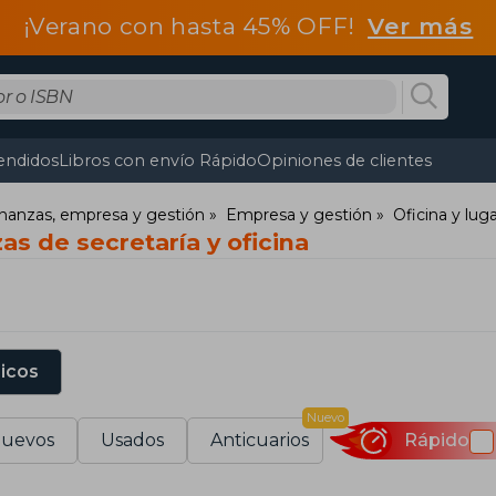
¡Verano con hasta 45% OFF!
Ver más
endidos
Libros con envío Rápido
Opiniones de clientes
nanzas, empresa y gestión
Empresa y gestión
Oficina y lug
as de secretaría y oficina
sicos
Nuevo
uevos
Usados
Anticuarios
Rápido