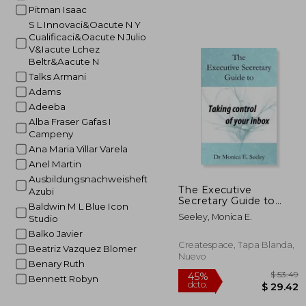
Pitman Isaac
S L Innovaci&Oacute N Y
Cualificaci&Oacute N Julio
V&Iacute Lchez
Beltr&Aacute N
Talks Armani
Adams
Adeeba
Alba Fraser Gafas I
Campeny
Ana Maria Villar Varela
Anel Martin
Ausbildungsnachweisheft
The Executive
Azubi
Secretary Guide to
Baldwin M L Blue Icon
Taking Control of Your
Seeley, Monica E.
Studio
Inbox (en Inglés)
Balko Javier
Createspace, Tapa Blanda,
Beatriz Vazquez Blomer
Nuevo
Benary Ruth
Bennett Robyn