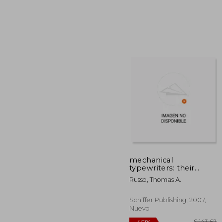
$
45%
dcto.
$ 
mechanical
typewriters: their
history, value, and
Russo, Thomas A.
legacy (en Inglés)
Schiffer Publishing, 2007,
Nuevo