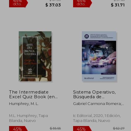
The Intermediate
Sistema Operativo,
Excel Quiz Book (en
Búsqueda de
Inglés)
Información: Internet
143.62
$ 67.33
45%
45%
Humphrey, M. L.
Gabriel Carmona Romera;
dcto.
dcto.
78.99
$ 37.03
S. L. Innovaci&Oacute;N Y
Cualificaci&Oacute;N
M.L. Humphrey, Tapa
Ic Editorial, 2020, 1 Edición,
Blanda, Nuevo
Tapa Blanda, Nuevo