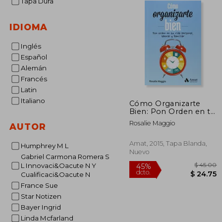
Tapa Dura
IDIOMA
Inglés
Español
Alemán
Francés
Latin
Italiano
Cómo Organizarte
Bien: Pon Orden en tu
Vida Personal, Laboral
Rosalie Maggio
AUTOR
y Familiar
Amat, 2015, Tapa Blanda,
Humphrey M L
Nuevo
Gabriel Carmona Romera S
L Innovaci&Oacute N Y
Cualificaci&Oacute N
France Sue
Star Notizen
Bayer Ingrid
$
45%
dcto.
$ 
Linda Mcfarland