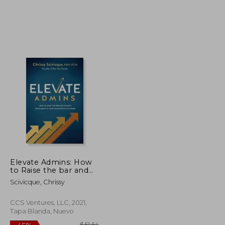
$ 70.52
$ 44.39
45%
dcto.
$ 38.79
$ 24.41
Elevate Admins: How
to Raise the bar and
Achieve Excellence in
Scivicque, Chrissy
Your Administrative
Career (en Inglés)
CCS Ventures, LLC, 2021,
Tapa Blanda, Nuevo