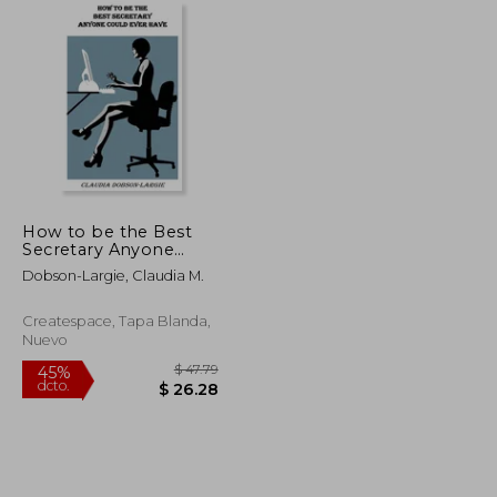
How to be the Best
Secretary Anyone
Could Ever Have (en
Dobson-Largie, Claudia M.
Inglés)
Createspace, Tapa Blanda,
Nuevo
$ 53.29
$ 47.79
45%
dcto.
$ 29.31
$ 26.28