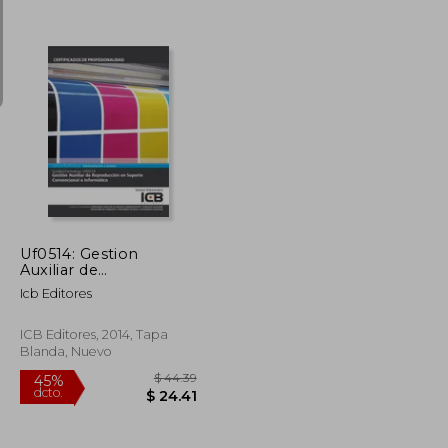
$ 77.32
$ 61.89
45%
dcto.
$ 42.53
$ 34.04
Uf0514: Gestion
Auxiliar de
Reproduccion en
Icb Editores
Soporte Convencional
o Informatico
ICB Editores, 2014, Tapa
Blanda, Nuevo