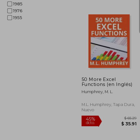
1985
1976
1955
$
45%
dcto.
$ 
50 More Excel
Functions (en Inglés)
Humphrey, M. L.
M.L. Humphrey, Tapa Dura,
Nuevo