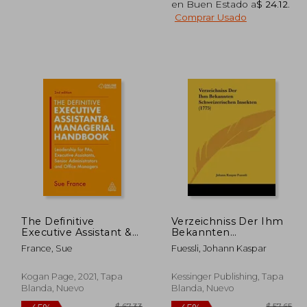
en Buen Estado a
$ 24.12
.
Comprar Usado
 65.29
$ 35.49
45%
45%
dcto.
dcto.
35.91
$ 19.52
The Definitive
Verzeichniss Der Ihm
Executive Assistant &
Bekannten
Managerial Handbook:
Schweizerischen
France, Sue
Fuessli, Johann Kaspar
Leadership for Pas,
Insekten (1775) (en
Executive Assistants,
Alemán)
Senior Administrators
Kogan Page, 2021, Tapa
Kessinger Publishing, Tapa
and Office Managers
Blanda, Nuevo
Blanda, Nuevo
(en Inglés)