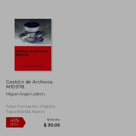
$ 72.16
$ 122.71
45%
dcto.
$ 39.69
$ 67.49
Gestión de Archivos.
Mf0978.
Miguel Ángel Ladrón
Jiménez
Tutor Formación, 1 Edición,
Tapa Blanda, Nuevo