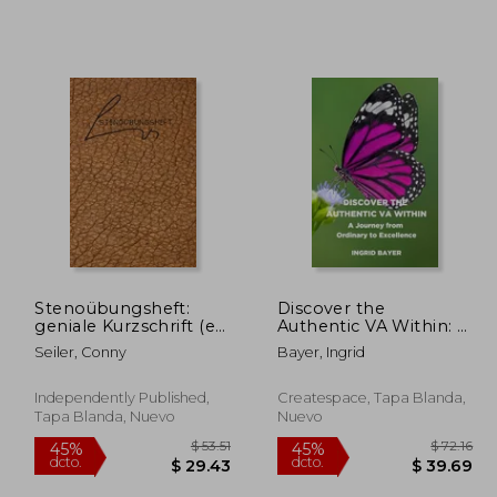
Stenoübungsheft:
Discover the
geniale Kurzschrift (en
Authentic VA Within: A
Alemán)
Journey from Ordinary
Seiler, Conny
Bayer, Ingrid
to Excellence (en
Inglés)
Independently Published,
Createspace, Tapa Blanda,
Tapa Blanda, Nuevo
Nuevo