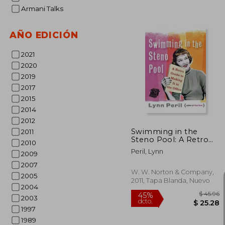
Armani Talks
AÑO EDICIÓN
2021
2020
$
45%
2019
dcto.
$ 
2017
2015
2014
2012
Swimming in the
2011
Steno Pool: A Retro
2010
Guide to Making it in
Peril, Lynn
2009
the Office (en Inglés)
2007
W. W. Norton & Company,
2005
2011, Tapa Blanda, Nuevo
2004
2003
1997
1989