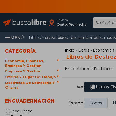
Enviar a
Quito, Pichincha
MENÚ
Libros más vendidos
Libros importados más v
Inicio
Libros
Economía, fi
CATEGORÍA
Libros de Destrez
Economía, Finanzas,
Empresa Y Gestión
Encontramos 174 Libros
Empresa Y Gestión
Oficina Y Lugar De Trabajo
Destrezas De Secretaría Y
Ver:
Libros Fí
Oficina
ENCUADERNACIÓN
Estado:
Todos
N
Tapa Blanda