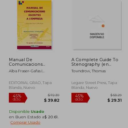
Manual De
A Complete Guide To
Comunicacions
Stenography (en
Escrites A L'Empresa:
Inglés)
Alba Fraser-Gafas I
Towndrow, Thomas
CC1 (Interactiva -
Campeny
Catala)
EDITORIAL GRAO, Tapa
Legare Street Press, Tapa
Blanda, Nuevo
Blanda, Nuevo
Disponible
Usado
en Buen Estado a
$ 20.61
.
 45.00
$ 72.39
45%
45%
Comprar Usado
dcto.
dcto.
24.75
$ 39.82