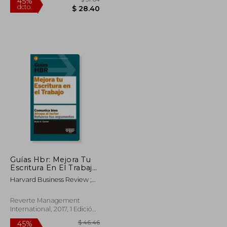
Guías Hbr: Mejora Tu
Escritura En El Trabajo
(HBR Guide to Better
$ 57.65
$ 51.64
45%
Harvard Business Review ;
Business Writing
dcto.
$ 31.71
$ 28.40
González Dalmau, Agnès
Spanish Edition)
Reverte Management
International, 2017, 1 Edición,
Tapa Blanda, Nuevo