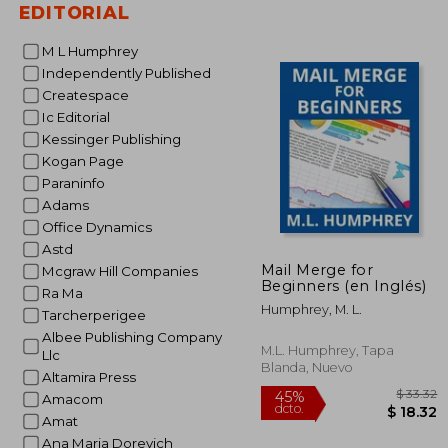
EDITORIAL
M L Humphrey
Independently Published
Createspace
$
45%
dcto.
$ 
Ic Editorial
Kessinger Publishing
Kogan Page
Paraninfo
Adams
Office Dynamics
Astd
Mail Merge for
Mcgraw Hill Companies
Beginners (en Inglés)
Ra Ma
Humphrey, M. L.
Tarcherperigee
Albee Publishing Company
M.L. Humphrey, Tapa
Llc
Blanda, Nuevo
Altamira Press
Amacom
Amat
Ana Maria Dorevich