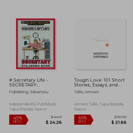
 53.49
$ 53.51
45%
45%
dcto.
dcto.
29.42
$ 29.43
# Secretary Life -
Tough Love: 101 Short
SECRETARY
Stories, Essays, and
COLORING BOOK:
Insights to Improve
Publishing, Jobarts4u
Talks, Armani
More than 30 Funny,
Communication Skills
Snarky & Motivational
(en Inglés)
Workplace Quotes
Independently Published,
Armani Talks, Tapa Blanda,
inside this Adult
Tapa Blanda, Nuevo
Nuevo
Coloring book For
Secretaries (en Inglés)