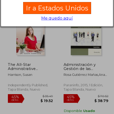
Ir a Estados Unidos
Me quedo aquí
 45.96
$ 44.85
45%
45%
dcto.
dcto.
25.28
$ 24.67
The All-Star
Administración y
Administrative
Gestión de las
Professional (en
Comunicaciones de la
Harrison, Susan
Rosa Gutiérrez Mañas,Ana
Inglés)
Dirección (cp -
Cabello Ganuza,Alfredo
Certificado
Juan Grau Grau
Profesionalidad)
Independently Published,
Paraninfo, 2015, 1 Edición,
Tapa Blanda, Nuevo
Tapa Blanda, Nuevo
Disponible
Usado