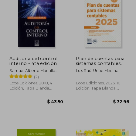
 75.63
$ 37.25
45%
45%
dcto.
dcto.
41.60
$ 20.49
Auditoría del control
Plan de cuentas para
interno - 4ta edición
sistemas contables
2025 – 10ma edición
Samuel Alberto Mantilla
Luis Raúl Uribe Medina
Blanco
(2)
Ecoe Ediciones, 2018, 4
Ecoe Ediciones, 2025, 10
Edición, Tapa Blanda,
Edición, Tapa Blanda,
Nuevo
Nuevo