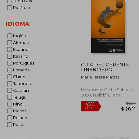
Tapa Dura
Piel/Lujo
IDIOMA
Inglés
Alemán
Español
Italiano
Portugués
GUIA DEL GERENTE
FINANCIERO
Francés
Chino
María Teresa Macías
Japones
Universidad De La Sabana,
Catalán
2020, 1 Edición, Tapa
Telugu
Blanda, Nuevo
Hindi
Marati
Polaco
Ruso
45%
dcto.
$