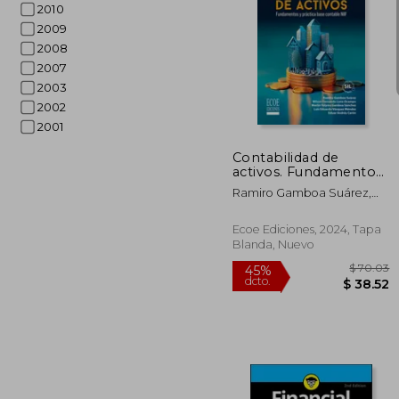
2010
2009
2008
2007
$
45%
2003
dcto.
$ 
2002
2001
Contabilidad de
activos. Fundamentos
y práctica base
Ramiro Gamboa Suárez,
contable NIIF
Wilson Fernando Luna
Ocampo, Merlín Yolims
Ecoe Ediciones, 2024, Tapa
Gamboa Sánchez, Luis
Blanda, Nuevo
Eduardo Vásquez Méndez,
Eduard Andrés Cerón