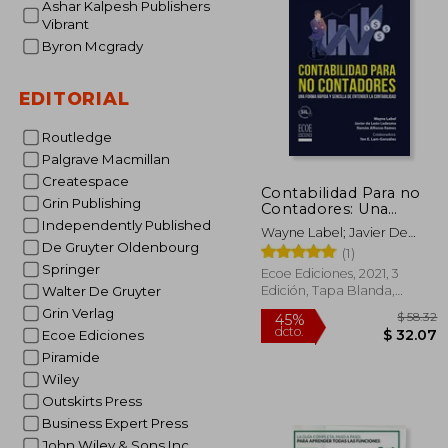
Ashar Kalpesh Publishers
$
45%
Vibrant
dcto.
$ 
Byron Mcgrady
EDITORIAL
Routledge
Palgrave Macmillan
Createspace
Contabilidad Para no
Grin Publishing
Contadores: Una
Forma Rápida y
Independently Published
Wayne Label; Javier De
Sencilla de Entender la
De Gruyter Oldenbourg
León Ledesma; Ramón
(1)
Contabilidad
Alfonso Ramos
Springer
Ecoe Ediciones, 2021, 3
Edición, Tapa Blanda,
Walter De Gruyter
Nuevo
Grin Verlag
Ecoe Ediciones
Piramide
Wiley
Outskirts Press
Business Expert Press
John Wiley & Sons Inc