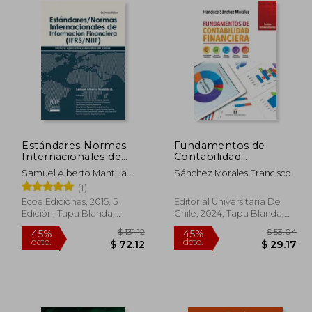
Estándares Normas
Fundamentos de
Internacionales de
Contabilidad
Información
Financiera de
Samuel Alberto Mantilla
Sánchez Morales Francisco
Financiera Ifrs
Francisco Sánchez
Blanco
(1)
Morales(Editorial
Universitaria de Chile)
Ecoe Ediciones, 2015, 5
Editorial Universitaria De
Edición, Tapa Blanda,
Chile, 2024, Tapa Blanda,
Nuevo
Nuevo
$ 51.11
$ 131.12
45%
45%
dcto.
dcto.
 28.11
$ 72.12