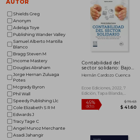
AUTOR
Shields Greg
Anonym
Adelaja Toye
Publishing Wander Valley
Samuel Alberto Mantilla
Blanco
Bragg Steven M
Income Mastery
Contabilidad del
sector solidario: Bajo
Douglas Abraham
NIF Decreto 2483
Jorge Hernan Zuluaga
Hernán Cardozo Cuenca
Potes
Mcgrady Byron
Ecoe Ediciones, 2022, 7
Edición, Tapa Blanda,
Phil Wall
Nuevo
Speedy Publishing Llc
Cole Elizabeth S R M
Edwards J
Tracy Tage C
Angel Munoz Merchante
Asadi Jahangir