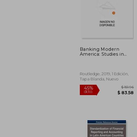
Banking Modern
$ 
America: Studies in
45%
Regulatory History
dcto.
$ 1
(Financial History) (en
Inglés)
Routledge, 2019, 1 Edición,
Tapa Blanda, Nuevo