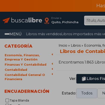
Has
Enviar a
Quito, Pichincha
MENÚ
Libros más vendidos
Libros importados más v
Inicio
Libros
Economía, fi
CATEGORÍA
Libros de Contabi
Economía, Finanzas,
Empresa Y Gestión
Encontramos 1.863 Libro
Finanzas Y Contabilidad
Contabilidad
Contabilidad General O
Ver:
Libros Fí
Financiera
ENCUADERNACIÓN
Estado:
Todos
N
Tapa Blanda