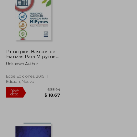
$ 260.98
$ 136.74
40%
dcto.
$ 143.54
$ 82.04
Principios Basicos de
Fianzas Para Mipymes
[Paperback] Morales
Unknown Author
Arturo
Ecoe Ediciones, 2019, 1
Edición, Nuevo