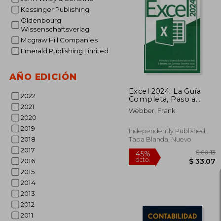
Kessinger Publishing
Oldenbourg
$
45%
Wissenschaftsverlag
dcto.
$ 
Mcgraw Hill Companies
Emerald Publishing Limited
AÑO EDICIÓN
Excel 2024: La Guía
2022
Completa, Paso a
Paso, para Aprender
2021
Webber, Frank
todas las Funciones,
2020
Fórmulas y Gráficos
2019
Esenciales en Sólo 1
Independently Published,
Semana, con
2018
Tapa Blanda, Nuevo
2017
2016
2015
2014
2013
2012
2011