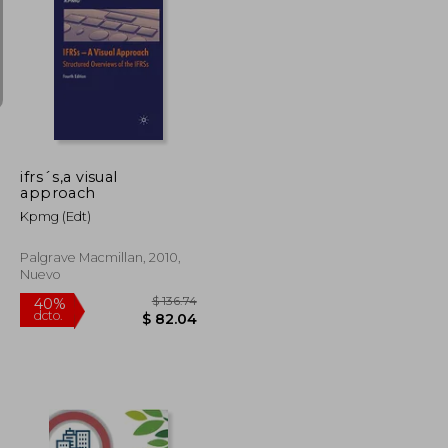
$ 65.26
$ 86.83
45%
dcto.
$ 39.16
$ 47.76
ifrs´s,a visual
approach
Kpmg (edt)
Palgrave Macmillan, 2010,
Nuevo