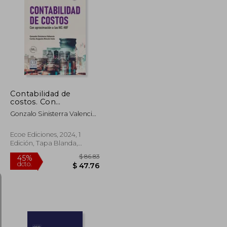
$ 68.50
45%
dcto.
$ 32.96
$ 37.68
Contabilidad de
costos. Con
aproximación a las
Gonzalo Sinisterra Valencia,
NIC/NIFF
Carlos Augusto Rincón Soto
Ecoe Ediciones, 2024, 1
Edición, Tapa Blanda,
Nuevo