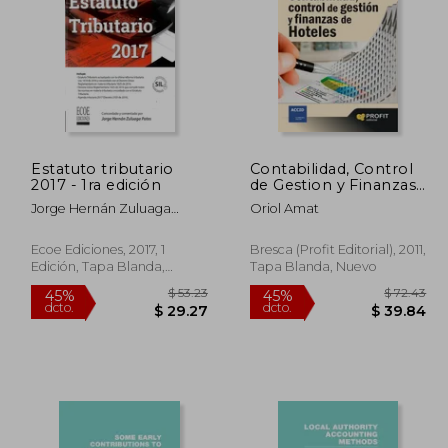
 70.03
45%
dcto.
38.52
$ 28.50
Estatuto tributario
Contabilidad, Control
2017 - 1ra edición
de Gestion y Finanzas
de Hoteles: Con Casos
Jorge Hernán Zuluaga
Oriol Amat
Practicos Resueltos
Potes
Ecoe Ediciones, 2017, 1
Bresca (Profit Editorial), 2011,
Edición, Tapa Blanda,
Tapa Blanda, Nuevo
Nuevo