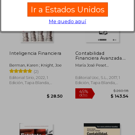
Ir a Estados Unidos
Me quedo aquí
 60.13
$ 43.86
45%
40%
dcto.
dcto.
33.07
$ 24.12
Inteligencia Financiera
Contabilidad
Financiera Avanzada.
Un Enfoque Práctico
Berman, Karen ; Knight, Joe
María José Peset
(Manuales)
González,Josep Estradé
(2)
Marín,Ramon Saladrigues
Editorial Sirio, 2022, 1
Editorial Uoc, S.L., 2017, 1
Solé
Edición, Tapa Blanda,
Edición, Tapa Blanda,
Nuevo
Usado