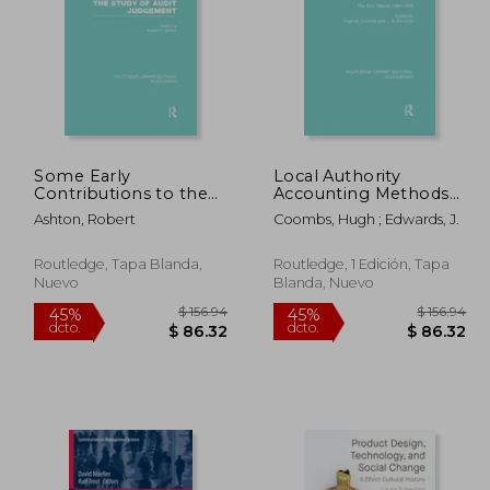
Some Early
Local Authority
267.24
$ 53.23
Contributions to the
Accounting Methods
45%
45%
Study of Audit
Volume 1 (Rle
dcto.
dcto.
46.98
$ 29.27
Ashton, Robert
Coombs, Hugh ; Edwards, J.
Judgment (Rle
Accounting): The Early
Accounting) (en
Debate 1884-1908 (en
Inglés)
Inglés)
Routledge, Tapa Blanda,
Routledge, 1 Edición, Tapa
Nuevo
Blanda, Nuevo