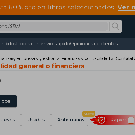
ta 60% dto en libros seleccionados
Ver 
endidos
Libros con envío Rápido
Opiniones de clientes
nanzas, empresa y gestión
Finanzas y contabilidad
Contabil
lidad general o financiera
s
sicos
Nuevo
uevos
Usados
Anticuarios
Rápido