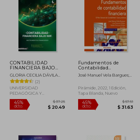
CONTABILIDAD
Fundamentos de
FINANCIERA BAJO
Contabilidad
NIIF. INSTRUMENTOS
Financiera: El Plan
GLORIA CECILIA DÁVILA
José Manuel Vela Bargues;
FINANCIEROS.
General de
GIRALDO, DILIA CASTILLO
Luis Porcuna Enguix; Rubén
(2)
Contabilidad. Casos
NOSSA, ANDRÉS
Porcuna Enguix
Prácticos
UNIVERSIDAD
Pirámide, 2022, 1 Edición,
FERNANDO MEJÍA AMAYA.
PEDAGÓGICA Y
Tapa Blanda, Nuevo
TECNOLÓGICA DE
COLOM, 2024, Tapa
Blanda, Nuevo