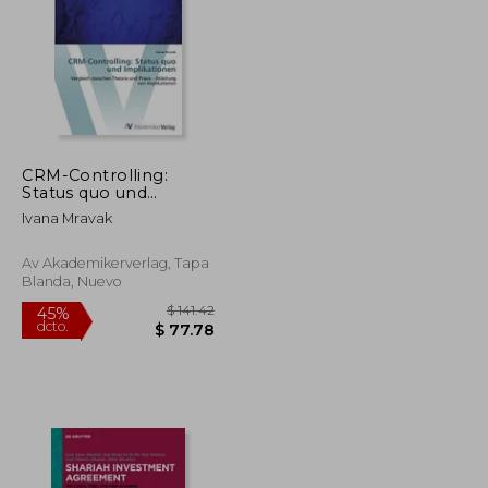
CRM-Controlling:
$ 72.43
$ 33.94
Status quo und
45%
Implikationen:
dcto.
$ 39.84
$ 18.67
Ivana Mravak
Vergleich zwischen
Theorie und Praxis -
Ableitung von
Av Akademikerverlag, Tapa
Implikationen
Blanda, Nuevo