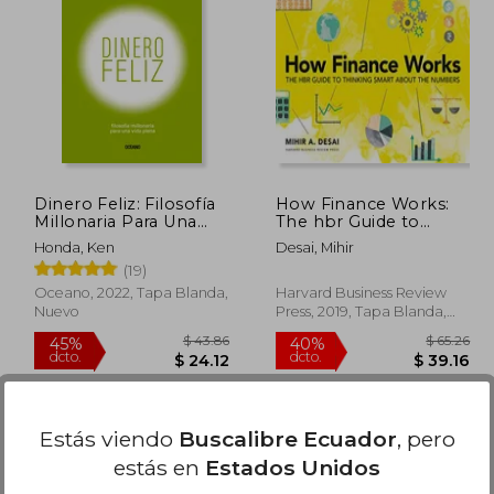
 58.32
32.07
$ 43.50
Dinero Feliz: Filosofía
How Finance Works:
Millonaria Para Una
The hbr Guide to
Vida Plena
Thinking Smart About
Honda, Ken
Desai, Mihir
the Numbers (en
(19)
Inglés)
Oceano, 2022, Tapa Blanda,
Harvard Business Review
Nuevo
Press, 2019, Tapa Blanda,
Nuevo
Estás viendo
Buscalibre Ecuador
, pero
estás en
Estados Unidos