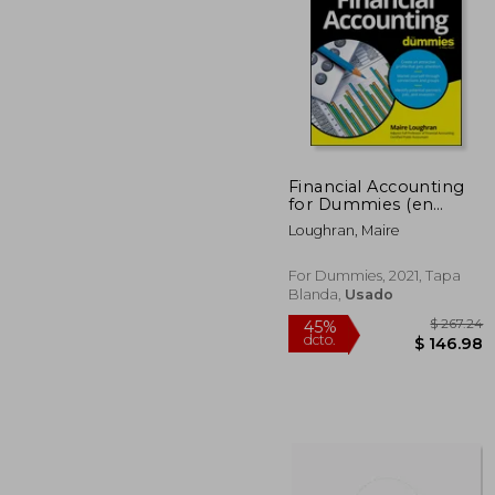
$
45%
dcto.
$ 
Financial Accounting
for Dummies (en
Inglés)
Loughran, Maire
For Dummies, 2021, Tapa
Blanda,
Usado