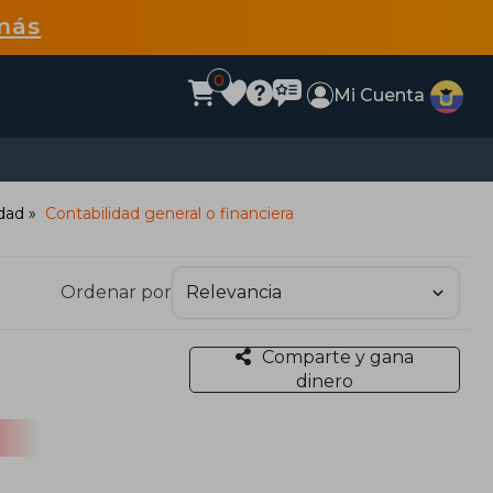
más
0
Mi Cuenta
idad
Contabilidad general o financiera
Ordenar por
Comparte y gana
dinero