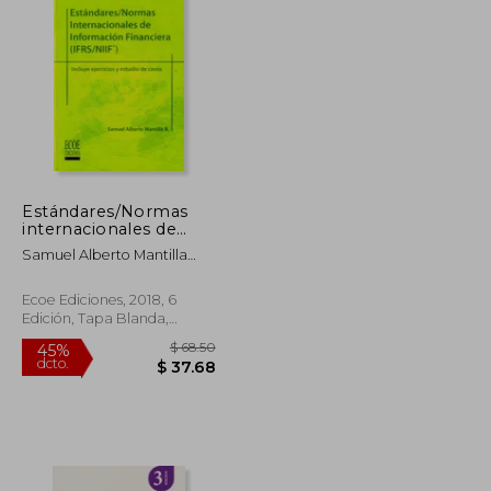
$ 57.51
$ 46.10
45%
dcto.
$ 31.63
$ 25.35
Estándares/Normas
internacionales de
información financiera
Samuel Alberto Mantilla
(IFRS/NIIF). Incluye
Blanco
ejercicios y estudios de
caso - 6ta edición
Ecoe Ediciones, 2018, 6
Edición, Tapa Blanda,
Nuevo