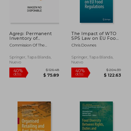
Agrep: Permanent
The Impact of WTO
$ 112.14
$ 134.
40%
45%
Inventory of
SPS Law on EU Food
dcto.
dcto.
$ 67.28
$ 74.
Agricultural Research
Regulations (Studies
Commission Of The
Chris Downes
Projects in the
in European
European Communities
European
Economic Law and
Communities Vol. I
Regulation)
Springer, Tapa Blanda,
Springer, Tapa Blanda,
Main List: Research
Nuevo
Nuevo
Projects (en Inglés)