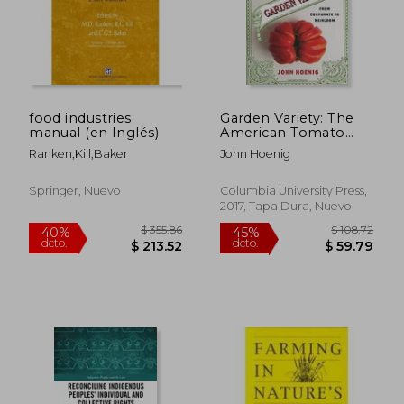
$ 48.79
$ 75.
45%
45%
dcto.
dcto.
$ 26.83
$ 41.
food industries
Garden Variety: The
manual (en Inglés)
American Tomato
From Corporate to
Ranken,kill,baker
John Hoenig
Heirloom (Arts and
Traditions of the
Table: Perspectives
Springer, Nuevo
Columbia University Press,
on Culinary History)
2017, Tapa Dura, Nuevo
(en Inglés)