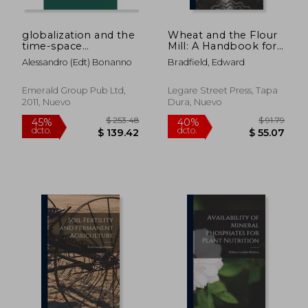
globalization and the
Wheat and the Flour
time-space
Mill: A Handbook for
reorganization,capital
Practical Flour Millers
Alessandro (edt) Bonanno
Bradfield, Edward
mobility in agriculture
(en Inglés)
and food in the
americas
Emerald Group Pub Ltd,
Legare Street Press, Tapa
2011, Nuevo
Dura, Nuevo