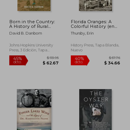
Born in the Country:
Florida Oranges: A
A History of Rural
Colorful History (en
America (Revisiting
Inglés)
David B. Danbom
Thursby, Erin
Rural America) (en
Inglés)
Johns Hopkins University
History Press, Tapa Blanda,
Press, 3 Edición, Tapa
Nuevo
Blanda, Nuevo
$ 57.76
$ 60.
40%
40%
dcto.
dcto.
$ 34.66
$ 36.