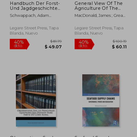
Handbuch Der Forst-
General View Of The
Und Jagdgeschichte
Agriculture Of The
Deutschlands;
Hebrides, Or Western
Schwappach, Adam
MacDonald, James ; Great
Volume 1 (en Alemán)
Isles Of Scotland
Friedrich
Britain Board Of
...with Observations
Agriculture
On The Means...drawn
Legare Street Press, Tapa
Legare Street Press, Tapa
Up Under The
Blanda, Nuevo
Blanda, Nuevo
Direction Of The (en
Inglés)
$ 79.79
$ 53.
40%
40%
dcto.
dcto.
$ 47.87
$ 32.