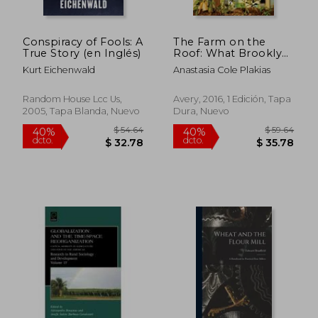
Conspiracy of Fools: A
The Farm on the
True Story (en Inglés)
Roof: What Brooklyn
Grange Taught us
Kurt Eichenwald
Anastasia Cole Plakias
About
Entrepreneurship,
Community, and
Random House Lcc Us,
Avery, 2016, 1 Edición, Tapa
Growing a
2005, Tapa Blanda, Nuevo
Dura, Nuevo
Sustainable Business
(en Inglés)
$ 57.76
$ 49.
40%
40%
dcto.
dcto.
$ 34.66
$ 29.