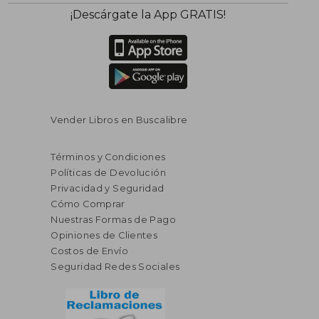
$ 125.79
$ 67.
40%
40%
¡Descárgate la App GRATIS!
dcto.
dcto.
$ 75.47
$ 40.
Vender Libros en Buscalibre
Términos y Condiciones
Políticas de Devolución
Privacidad y Seguridad
Cómo Comprar
Nuestras Formas de Pago
Opiniones de Clientes
Costos de Envío
Seguridad Redes Sociales