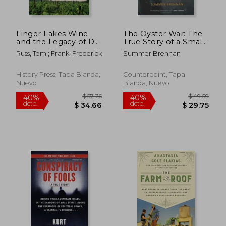
Finger Lakes Wine
The Oyster War: The
and the Legacy of Dr.
True Story of a Small
Konstantin Frank (en
Farm, Big Politics, and
Russ, Tom ; Frank, Frederick
Summer Brennan
Inglés)
the Future of
Wilderness in
America
History Press, Tapa Blanda,
Counterpoint, Tapa
Nuevo
Blanda, Nuevo
$ 113.95
$ 57.
45%
40%
dcto.
dcto.
$ 62.67
$ 34.