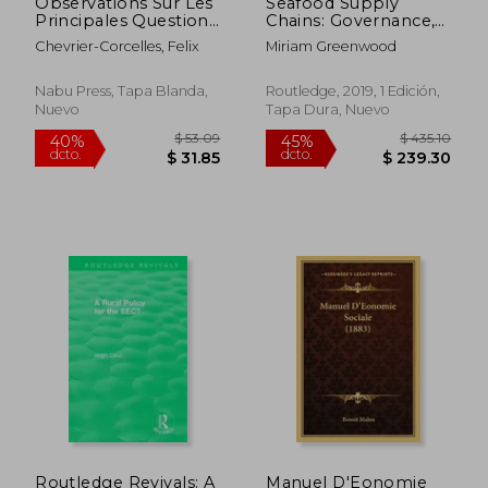
Observations Sur Les
Seafood Supply
Principales Questions
Chains: Governance,
Qui Doivent Faire
Power and
Chevrier-Corcelles, Felix
Miriam Greenwood
Partie Du Code Rural
Regulation
(en Francés)
(Routledge Studies in
Food, Society and the
Nabu Press, Tapa Blanda,
Routledge, 2019, 1 Edición,
Environment) (en
Nuevo
Tapa Dura, Nuevo
Inglés)
$ 63.79
$ 87.
40%
40%
dcto.
dcto.
$ 38.27
$ 52.
Routledge Revivals: A
Manuel D'Eonomie