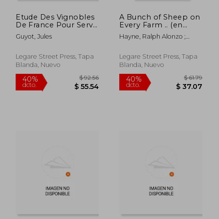
Etude Des Vignobles
A Bunch of Sheep on
$ 253.48
$ 91
45%
40%
De France Pour Servir
Every Farm .. (en
dcto.
dcto.
$ 139.42
$ 55.
a L'enseignement
Inglés)
Guyot, Jules
Hayne, Ralph Alonzo ;
Mutuel De La
International Harvester
Viticulture Et De La
Company Of Ne
Vinification
Legare Street Press, Tapa
Legare Street Press, Tapa
Francaises; Volume 2
Blanda, Nuevo
Blanda, Nuevo
(en Francés)