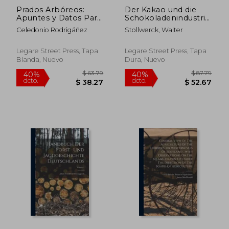
Prados Arbóreos:
Der Kakao und die
Apuntes y Datos Para
Schokoladenindustrie
Aprovechar el Follaje
(en Alemán)
Celedonio Rodrigáñez
Stollwerck, Walter
Delos Árboles y
Arbustos en la
Alimentación del
Legare Street Press, Tapa
Legare Street Press, Tapa
Ganado
Blanda, Nuevo
Dura, Nuevo
$ 92.56
$ 61
40%
40%
dcto.
dcto.
$ 55.54
$ 37.