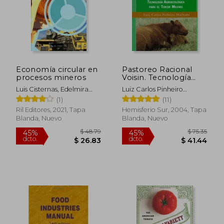
$ 75.89
$ 31
40%
45%
dcto.
dcto.
$ 45.53
$ 17.
Economía circular en
Pastoreo Racional
procesos mineros
Voisin. Tecnología
Agroecológica Para el
Luis Cisternas, Edelmira
Luiz Carlos Pinheiro
Tercer Milenio
Gálvez, Mariella Rivas, José
Machado
(1)
(11)
Valderrama
Ril Editores, 2021, Tapa
Hemisferio Sur, 2004, Tapa
Blanda, Nuevo
Blanda, Nuevo