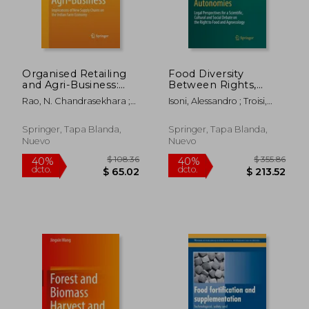
Organised Retailing
Food Diversity
and Agri-Business:
Between Rights,
Implications of New
Duties and
Rao, N. Chandrasekhara ;
Isoni, Alessandro ; Troisi,
Supply Chains on the
Autonomies: Legal
Radhakrishna, R. ; Mishra,
Michele ; Pierri, Maurizia
$ 126.48
$ 204.
40%
40%
Indian Farm
Perspectives for a
Ram Kumar
dcto.
dcto.
$ 75.89
$ 122.
Economy (en Inglés)
Scientific, Cultural and
Springer, Tapa Blanda,
Springer, Tapa Blanda,
Social Debate on the
Nuevo
Nuevo
Right to Food and
Agroeco (en Inglés)