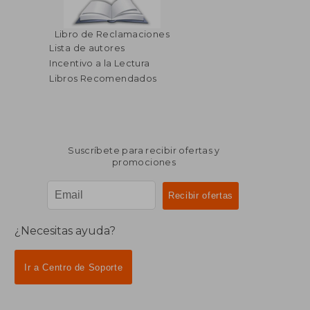
$ 95.79
$ 138.
40%
40%
Libro de Reclamaciones
dcto.
dcto.
$ 57.47
$ 83.
Lista de autores
Incentivo a la Lectura
Libros Recomendados
Suscríbete para recibir ofertas y
promociones
¿Necesitas ayuda?
Ir a Centro de Soporte