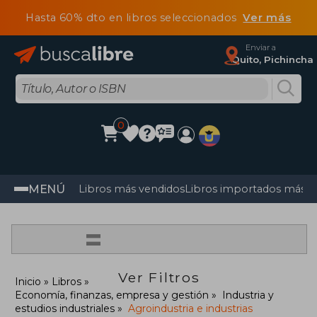
Hasta 60% dto en libros seleccionados
Ver más
Enviar a
Quito, Pichincha
0
MENÚ
Libros más vendidos
Libros importados más v
=
Ver Filtros
Inicio
Libros
Economía, finanzas, empresa y gestión
Industria y
estudios industriales
Agroindustria e industrias