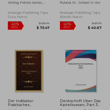
Esquisse D'Une
Volkswirtschaftliche
Stirling, Patrick James ;
Ruland, W. ; Scheel, H. Von
Theorie Des Profits Et
Untersuchung (1897)
Saint-Germain-Leduc, M.
Des Prix (1861) (en
(en Alemán)
Francés)
Kessinger Publishing, Tapa
Kessinger Publishing, Tapa
Dura, Nuevo
Blanda, Nuevo
$ 105.79
$ 73.
40%
40%
dcto.
dcto.
$ 63.47
$ 44.
Der Indikator:
Denkschrift Uber Das
Praktisches
Kartellwesen, Part 3
Handbuch (1900) (en
(1907) (en Alemán)