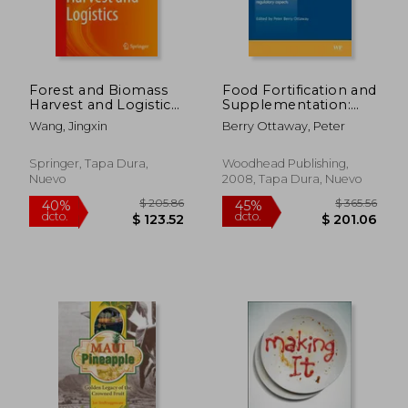
Forest and Biomass
Food Fortification and
Harvest and Logistics
Supplementation:
(en Inglés)
Technological, Safety
Wang, Jingxin
Berry Ottaway, Peter
and Regulatory
Aspects (en Inglés)
Springer, Tapa Dura,
Woodhead Publishing,
Nuevo
2008, Tapa Dura, Nuevo
$ 108.36
$ 355.
40%
40%
dcto.
dcto.
$ 65.02
$ 213.