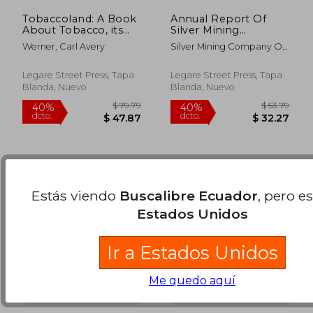
Tobaccoland: A Book
Annual Report Of
About Tobacco, its
Silver Mining
History, Legends,
Company Of Silver
Werner, Carl Avery
Silver Mining Company Of
Literature, Cultivation,
Islet (en Inglés)
Silver Islet
$ 89.79
$ 53.
40%
40%
Social and Hygienic
dcto.
dcto.
$ 53.87
$ 32.
Influences,
Legare Street Press, Tapa
Legare Street Press, Tapa
Commercial Develo
Blanda, Nuevo
Blanda, Nuevo
(en Inglés)
Estás viendo
Buscalibre Ecuador
, pero e
Estados Unidos
Ir a Estados Unidos
Me quedo aquí