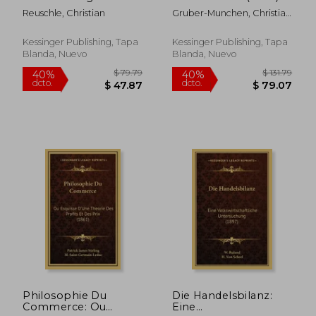
Geldzinses: Im
(en Alemán)
Reuschle, Christian
Gruber-Munchen, Christian
Allgemeinen Und Des
; Woltmann-Ruhrort, Ch ;
Diskonts Im
Barth-Leipzig, H.
Besonderen (1908)
Kessinger Publishing, Tapa
Kessinger Publishing, Tapa
(en Alemán)
Blanda, Nuevo
Blanda, Nuevo
$ 288.92
$ 97.
45%
40%
dcto.
dcto.
$ 158.90
$ 58.
Philosophie Du
Die Handelsbilanz:
Commerce: Ou
Eine