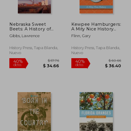
Nebraska Sweet
Kewpee Hamburgers:
Beets: A History of
A Mity Nice History
Sugar Valley (en
(en Inglés)
Gibbs, Lawrence
Flinn, Gary
Inglés)
History Press, Tapa Blanda,
History Press, Tapa Blanda,
Nuevo
Nuevo
$ 37.41
$ 80
40%
45%
dcto.
dcto.
$ 22.45
$ 44.