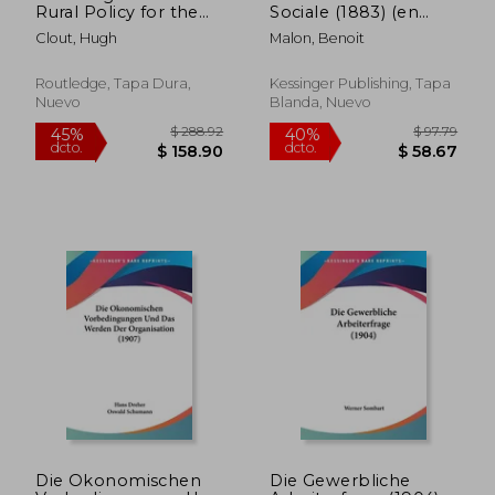
Rural Policy for the
Sociale (1883) (en
EEC (1984) (en Inglés)
Francés)
Clout, Hugh
Malon, Benoit
Routledge, Tapa Dura,
Kessinger Publishing, Tapa
Nuevo
Blanda, Nuevo
$ 81.79
$ 100.
40%
40%
dcto.
dcto.
$ 49.07
$ 60.
Die Okonomischen
Die Gewerbliche