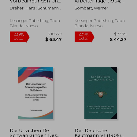
Vorbedingungen Und
Arbeiterfrage (1904)
Das Werden Der
(en Alemán)
Dreher, Hans ; Schumann,
Sombart, Werner
Organisation (1907)
Oswald
(en Alemán)
Kessinger Publishing, Tapa
Kessinger Publishing, Tapa
Blanda, Nuevo
Blanda, Nuevo
$ 53.09
$ 435.
40%
45%
dcto.
dcto.
$ 31.85
$ 239.
Die Ursachen Der
Der Deutsche
Schwankungen Des
Kaufmann V1 (1905)