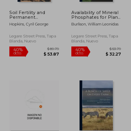
$ 54.64
$ 59.
40%
40%
dcto.
dcto.
$ 32.78
$ 35.
Soil Fertility and
Availability of Mineral
Permanent
Phosphates for Plant
Agriculture (en
Nutrition (en Inglés)
Hopkins, Cyril George
Burlison, William Leonidas
Inglés)
Legare Street Press, Tapa
Legare Street Press, Tapa
Blanda, Nuevo
Blanda, Nuevo