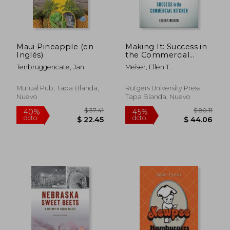
Maui Pineapple (en
Making It: Success in
Inglés)
the Commercial
Kitchen (en Inglés)
Tenbruggencate, Jan
Meiser, Ellen T.
Mutual Pub, Tapa Blanda,
Rutgers University Press,
Nuevo
Tapa Blanda, Nuevo
$ 205.86
$ 365.
40%
45%
dcto.
dcto.
$ 123.52
$ 201.