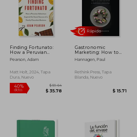
Finding Fortunato:
Gastronomic
How a Peruvian
Marketing: How to
Adventure Inspired
Use Food and Drink
Pearson, Adam
Hannagen, Paul
the Sweet Success of
to Build Better
Rápido
a Family Chocolate
Relationships (en
Business (en Inglés)
Inglés)
Matt Holt, 2024, Tapa
Rethink Press, Tapa
Dura, Nuevo
Blanda, Nuevo
$ 59.64
40%
dcto.
$ 35.78
$ 15.