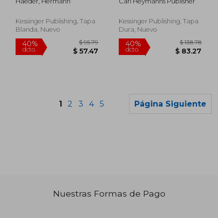
Haeder, Hermann
Carl Heymanns Publisher
Alemán)
Kessinger Publishing, Tapa
Kessinger Publishing, Tapa
Blanda, Nuevo
Dura, Nuevo
1
2
3
4
5
Página Siguiente
Nuestras Formas de Pago
$ 79.79
$ 131
40%
40%
dcto.
dcto.
$ 47.87
$ 79.