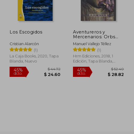
Los Escogidos
Aventureros y
Mercenarios: Orbs
Patria Nostra
Cristian Alarcón
Manuel Vallejo Téllez
(1)
(1)
La Caja Books, 2020, Tapa
Hrm Ediciones, 2018, 1
Blanda, Nuevo
Edición, Tapa Blanda,
Nuevo
$ 44.72
$ 52.
45%
45%
dcto.
dcto.
$ 24.60
$ 28.