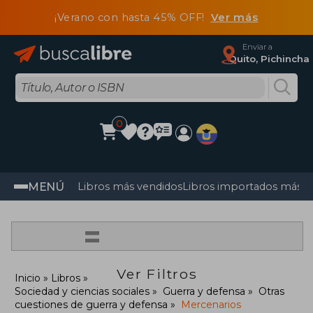
¡Verano con hasta 45% OFF!
Ver más
Enviar a
Quito, Pichincha
0
MENÚ
Libros más vendidos
Libros importados más v
=
Ver Filtros
Inicio
Libros
Sociedad y ciencias sociales
Guerra y defensa
Otras
cuestiones de guerra y defensa
Mercenarios