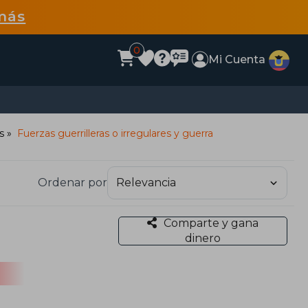
más
0
Mi Cuenta
s
Fuerzas guerrilleras o irregulares y guerra
Ordenar por
Comparte y gana
dinero