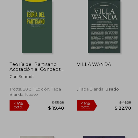
Teoría del Partisano:
VILLA WANDA
Acotación al Concepto
de lo Político
Carl Schmitt
Trotta, 2013, 1 Edición, Tapa
, Tapa Blanda,
Usado
Blanda, Nuevo
$ 41.69
$ 35.28
45%
45%
dcto.
dcto.
22.93
$ 19.40