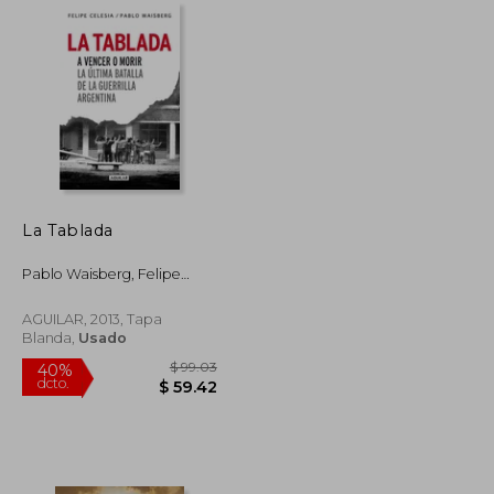
La Tablada
Pablo Waisberg, Felipe
Celesia
AGUILAR, 2013, Tapa
Blanda,
Usado
$ 41.28
$ 99.03
40%
dcto.
$ 22.70
$ 59.42