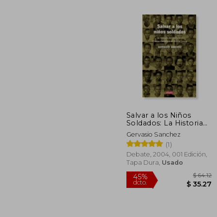
Salvar a los Niños
Soldados: La Historia
$
45%
del Misionero Chema
dcto.
Gervasio Sanchez
$ 
Caballero en Sierra
(1)
Leona (Crónica y
Periodismo)
Debate, 2004, 001 Edición,
Tapa Dura,
Usado