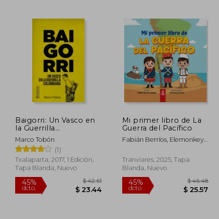
 57.49
$ 47.87
45%
45%
dcto.
dcto.
31.62
$ 26.33
Baigorri: Un Vasco en
Mi primer libro de La
la Guerrilla
Guerra del Pacífico
Colombiana (Orreaga)
Marco Tobón
Fabián Berríos, Elemonkey
Digital Studio
(1)
Txalaparta, 2017, 1 Edición,
Tranviares, 2025, Tapa
Tapa Blanda, Nuevo
Blanda, Nuevo