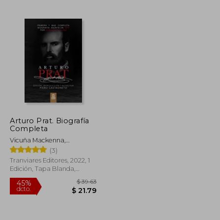
$ 25.48
$ 45.11
45%
dcto.
$ 14.01
$ 24.81
Arturo Prat. Biografía
Completa
Vicuña Mackenna,
Bernardo
(3)
Tranviares Editores, 2022, 1
Edición, Tapa Blanda,
Nuevo