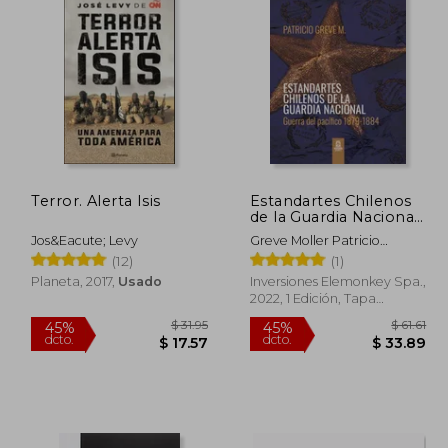
Terror. Alerta Isis
Estandartes Chilenos
de la Guardia Nacional.
Guerra del Pacífico
Jos&Eacute; Levy
Greve Moller Patricio
1879-1884. FULL
Roberto
(12)
(1)
COLOR.
Planeta, 2017,
Usado
Inversiones Elemonkey Spa.,
2022, 1 Edición, Tapa
Blanda, Nuevo