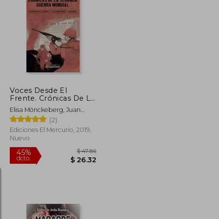
$ 46.11
$ 53.44
45%
dcto.
$ 25.36
$ 29.39
Voces Desde El
Frente. Crónicas De La
Segunda Guerra
Elisa Mönckeberg, Juan
Mundial
Ignacio De La Carrera Y
(2)
Fabio Neri
Ediciones El Mercurio, 2019,
Nuevo