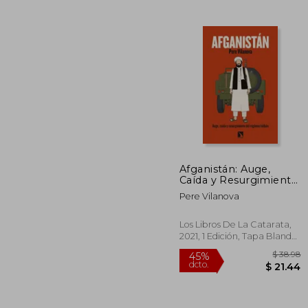
$
45%
dcto.
$ 
Afganistán: Auge,
Caída y Resurgimiento
del Régimen Talibán:
Pere Vilanova
866 (Mayor)
Los Libros De La Catarata,
2021, 1 Edición, Tapa Blanda,
Nuevo