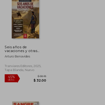
Seis años de
vacaciones y otras
obras de Arturo
Arturo Benavides
Benavides
Tranviares Editores, 2025,
Tapa Blanda, Nuevo