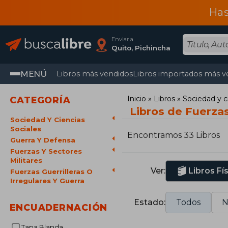
Has
Enviar a
Quito, Pichincha
MENÚ
Libros más vendidos
Libros importados más v
Inicio
Libros
Sociedad y c
CATEGORÍA
Libros de Fuerzas
Sociedad Y Ciencias
Sociales
Encontramos 33 Libros
Guerra Y Defensa
Fuerzas Y Sectores
Militares
Ver:
Libros Fí
Fuerzas Guerrilleras O
Irregulares Y Guerra
Estado:
Todos
N
ENCUADERNACIÓN
Tapa Blanda