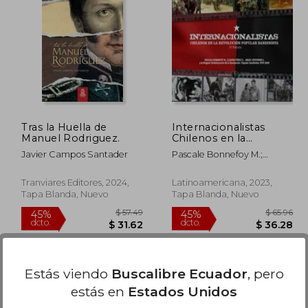
$ 45.21
$ 51.39
45%
45%
dcto.
dcto.
24.87
$ 28.26
Tras la Huella de
Internacionalistas
Manuel Rodriguez.
Chilenos en la
Revolución Popular
Javier Campos Santader
Pascale Bonnefoy M.;
Sandinista
Claudio Pérez S.; Angel
Spotorno L.
Tranviares Editores, 2024,
Latinoamericana, 2023,
Tapa Blanda, Nuevo
Tapa Blanda, Nuevo
Estás viendo
Buscalibre Ecuador
, pero
estás en
Estados Unidos