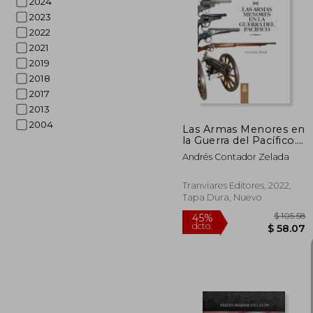
2024
2023
2022
45%
2021
dcto.
$ 
2019
2018
2017
2013
2004
Las Armas Menores en
la Guerra del Pacífico.
FULL COLOR, Version
Andrés Contador Zelada
final
Tranviares Editores, 2022,
Tapa Dura, Nuevo