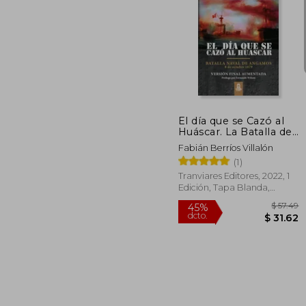
$
45%
dcto.
$ 
El día que se Cazó al
Huáscar. La Batalla de
Angamos. Versión
Fabián Berríos Villalón
Final
(1)
Tranviares Editores, 2022, 1
Edición, Tapa Blanda,
Nuevo