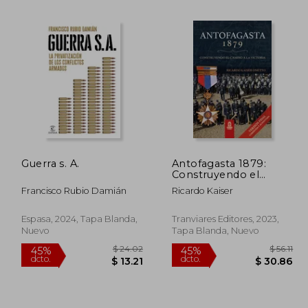
Guerra s. A.
Antofagasta 1879:
Construyendo el
 38.98
$ 42.61
45%
45%
camino a la victoria
dcto.
dcto.
Francisco Rubio Damián
Ricardo Kaiser
21.44
$ 23.44
Espasa, 2024, Tapa Blanda,
Tranviares Editores, 2023,
Nuevo
Tapa Blanda, Nuevo