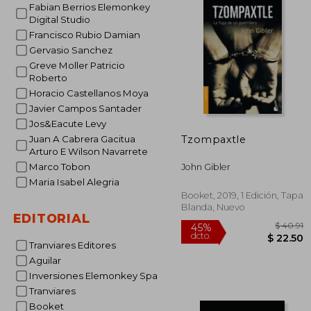
Fabian Berrios Elemonkey
Digital Studio
Francisco Rubio Damian
Gervasio Sanchez
Greve Moller Patricio
Roberto
Horacio Castellanos Moya
Javier Campos Santader
Jos&Eacute Levy
Tzompaxtle
Juan A Cabrera Gacitua
Arturo E Wilson Navarrete
Marco Tobon
John Gibler
Maria Isabel Alegria
Booket, 2019, 1 Edición, Tapa
Blanda, Nuevo
EDITORIAL
Tranviares Editores
Aguilar
Inversiones Elemonkey Spa
Tranviares
Booket