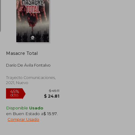
$ 65.96
$ 47.86
45%
dcto.
$ 36.28
$ 26.32
Masacre Total
Darío De Ávila Fontalvo
Trayecto Comunicaciones,
2021, Nuevo
Disponible
Usado
en Buen Estado a
$ 15.97
.
Comprar Usado