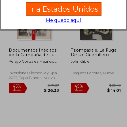
Ir a Estados Unidos
Me quedo aquí
 105.58
$ 57.49
45%
45%
dcto.
dcto.
58.07
$ 31.62
Documentos Inéditos
Tzompaxtle. La Fuga
de la Campaña de la
De Un Guerrillero
Sierra
Pelayo González Mauricio
John Gibler
Antonio
Inversiones Elemonkey Spa.,
Tusquets Editores, Nuevo
2022, Tapa Blanda, Nuevo