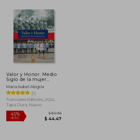
Valor y Honor. Medio
Siglo de la mujer
$ 46.48
$ 39.63
45%
militar en el Ejército
dcto.
Maria Isabel Alegría
$ 25.57
$ 21.79
de Chile. FULL COLOR
(1)
Tranviares Editores, 2024,
Tapa Dura, Nuevo