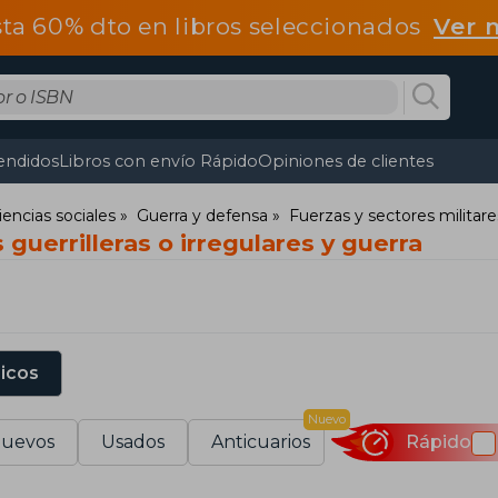
ta 60% dto en libros seleccionados
Ver 
endidos
Libros con envío Rápido
Opiniones de clientes
iencias sociales
Guerra y defensa
Fuerzas y sectores militare
 guerrilleras o irregulares y guerra
sicos
Nuevo
uevos
Usados
Anticuarios
Rápido