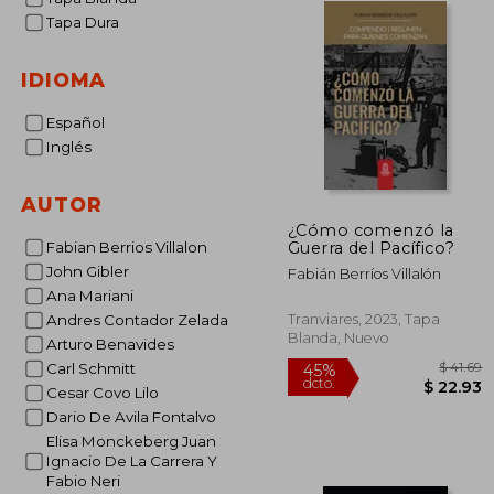
Tapa Dura
IDIOMA
Español
Inglés
AUTOR
¿Cómo comenzó la
Guerra del Pacífico?
Fabian Berrios Villalon
John Gibler
Fabián Berríos Villalón
Ana Mariani
Tranviares, 2023, Tapa
Andres Contador Zelada
Blanda, Nuevo
Arturo Benavides
Carl Schmitt
Cesar Covo Lilo
Dario De Avila Fontalvo
Elisa Monckeberg Juan
Ignacio De La Carrera Y
45%
dcto.
Fabio Neri
$ 