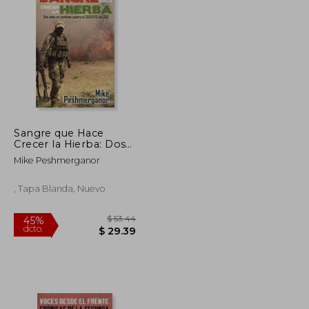
$ 61.61
$ 58.18
45%
dcto.
$ 33.89
$ 32.00
Sangre que Hace
Crecer la Hierba: Dos
Años de Combate
Mike Peshmerganor
Contra el Califato del
Isis
, Tapa Blanda, Nuevo