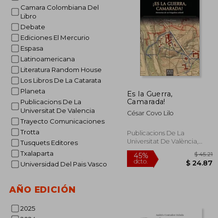
$
45%
Camara Colombiana Del
dcto.
$ 
Libro
Debate
Ediciones El Mercurio
Espasa
Latinoamericana
Literatura Random House
Los Libros De La Catarata
Planeta
Es la Guerra,
Camarada!
Publicacions De La
Universitat De Valencia
César Covo Lilo
Trayecto Comunicaciones
Trotta
Publicacions De La
Universitat De València,
Tusquets Editores
2018, 1 Edición, Tapa Blanda,
Txalaparta
Nuevo
Universidad Del Pais Vasco
AÑO EDICIÓN
2025