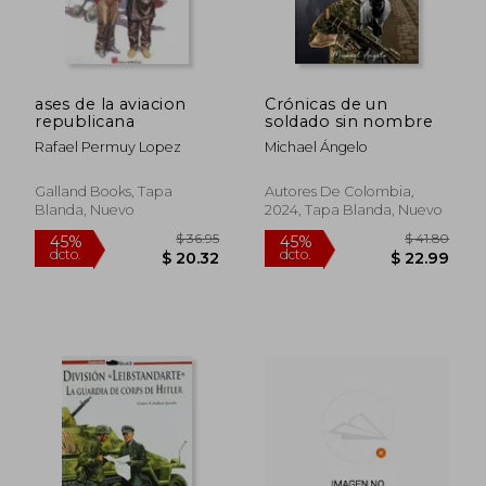
ases de la aviacion
Crónicas de un
$ 72.34
$ 72.
45%
40%
republicana
soldado sin nombre
dcto.
dcto.
$ 39.79
$ 43.
Rafael Permuy Lopez
Michael Ángelo
Galland Books, Tapa
Autores De Colombia,
Blanda, Nuevo
2024, Tapa Blanda, Nuevo