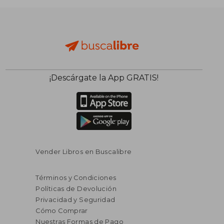
¡Descárgate la App GRATIS!
$ 60.17
$ 57.
45%
40%
dcto.
dcto.
$ 33.09
$ 34.
Vender Libros en Buscalibre
Términos y Condiciones
Políticas de Devolución
Privacidad y Seguridad
Cómo Comprar
Nuestras Formas de Pago