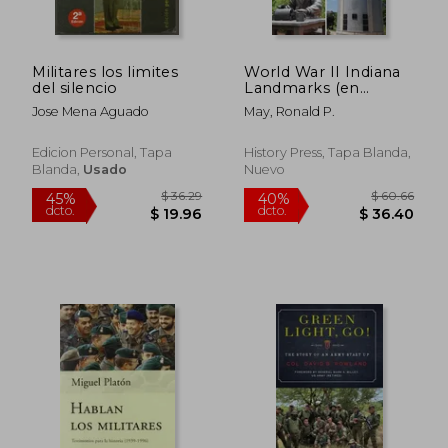
Militares los limites
World War II Indiana
del silencio
Landmarks (en
Inglés)
Jose Mena Aguado
May, Ronald P.
Edicion Personal, Tapa
History Press, Tapa Blanda,
Blanda,
Usado
Nuevo
$ 66.92
$ 32.
45%
45%
dcto.
dcto.
$ 36.81
$ 17.