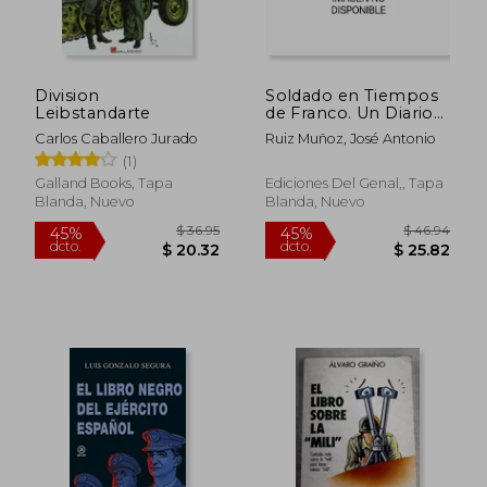
Division
Soldado en Tiempos
Leibstandarte
de Franco. Un Diario
de la Mili. Ceuta 1964-
Carlos Caballero Jurado
Ruiz Muñoz, José Antonio
1965
$ 36.95
$ 41.
45%
45%
(1)
dcto.
dcto.
$ 20.32
$ 22.
Galland Books, Tapa
Ediciones Del Genal,, Tapa
Blanda, Nuevo
Blanda, Nuevo