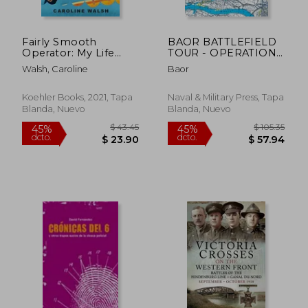
Fairly Smooth
BAOR BATTLEFIELD
Operator: My Life
TOUR - OPERATION
Occasionally at the
VARSITY - Directing
Walsh, Caroline
Baor
tip of the Spear (en
Staff Edition:
Inglés)
Operations of XVIII
United States Corps
Koehler Books, 2021, Tapa
Naval & Military Press, Tapa
(Airborne) in Support
Blanda, Nuevo
Blanda, Nuevo
of the Crossing of (en
Inglés)
$ 48.62
$ 47
45%
45%
dcto.
dcto.
$ 26.74
$ 26.