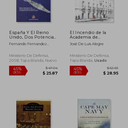
España Y El Reino
El Incendio de la
Unido, Dos Potencias
Academia de
Navales Ante Un
Ingenieros de
Fernando Fernandez
José De Luis Alegre
Escenario De
Guadalajara. Adelante!
Fadon
Incertidumbre
Siempre Adelante!
(en Inglés)
Ministerio De Defensa,
Ministerio De Defensa,
2008, Tapa Blanda, Nuevo
Tapa Blanda,
Usado
$ 51.39
$ 66.
45%
45%
dcto.
dcto.
$ 28.26
$ 36.