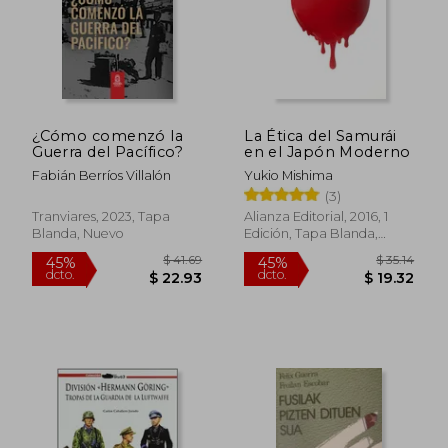
¿Cómo comenzó la
La Ética del Samurái
Guerra del Pacífico?
en el Japón Moderno
Fabián Berríos Villalón
Yukio Mishima
(3)
Tranviares, 2023, Tapa
Alianza Editorial, 2016, 1
Blanda, Nuevo
Edición, Tapa Blanda,
Nuevo
$ 41.69
$ 35
45%
45%
dcto.
dcto.
$ 22.93
$ 19.