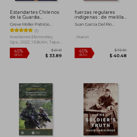
Estandartes Chilenos
fuerzas regulares
de la Guardia
indígenas : de melilla
Nacional. Guerra del
a tetuán, 1911-1914 :
Greve Moller Patricio
Juan García Del Río
Pacífico 1879-1884.
tiempos de ilusión y
Roberto
Fernández
(1)
FULL COLOR.
de gloria
Inversiones Elemonkey
, Nuevo
Spa., 2022, 1 Edición, Tapa
Blanda, Nuevo
$ 34.93
$ 58
45%
45%
dcto.
dcto.
$ 19.21
$ 32.