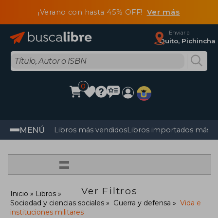
¡Verano con hasta 45% OFF!
Ver más
Enviar a
Quito, Pichincha
0
MENÚ
Libros más vendidos
Libros importados más v
=
Ver Filtros
Inicio
Libros
Sociedad y ciencias sociales
Guerra y defensa
Vida e
instituciones militares