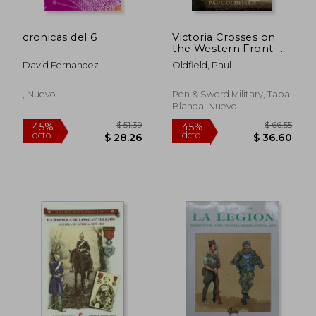
cronicas del 6
Victoria Crosses on
the Western Front -
Battles of the
David Fernandez
Oldfield, Paul
Hindenburg Line -
Canal Du Nord:
September -
, Nuevo
Pen & Sword Military, Tapa
October 1918 (en
Blanda, Nuevo
Inglés)
$ 30.66
$ 43.
45%
45%
dcto.
dcto.
$ 16.86
$ 23.