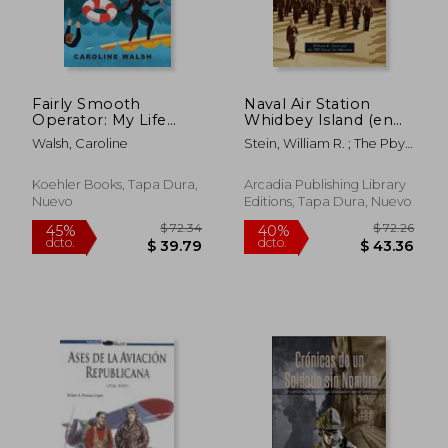
$ 54.28
$ 67.
45%
45%
dcto.
dcto.
$ 29.85
$ 37.
Fairly Smooth
Naval Air Station
Operator: My Life
Whidbey Island (en
Occasionally at the
Inglés)
Walsh, Caroline
Stein, William R. ; The Pby
Tip of the Spear (en
Naval Air Museum
Inglés)
Koehler Books, Tapa Dura,
Arcadia Publishing Library
Nuevo
Editions, Tapa Dura, Nuevo