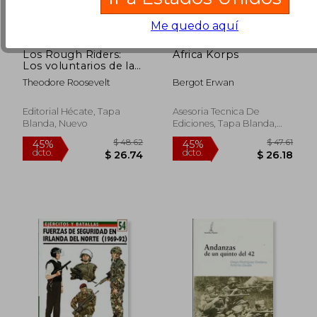
Me quedo aquí
Los Rough Riders:
Africa Korps
Los voluntarios de la
caballería
Theodore Roosevelt
Bergot Erwan
estadounidense en la
Guerra de Cuba
Editorial Hécate, Tapa
Asesoria Tecnica De
Blanda, Nuevo
Ediciones, Tapa Blanda,
$ 48.04
$ 59
Usado
45%
45%
dcto.
dcto.
$ 26.42
$ 32.