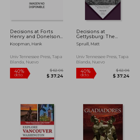
$ 33.89
$ 40.
Decisions at Forts
Decisions at
Henry and Donelson:
Gettysburg: The
The Twenty One
Twenty Critical
Koopman, Hank
Spruill, Matt
Critical Decisions That
Decisions That
Defined the Battles
Defined the Battle
(en Inglés)
(en Inglés)
Univ Tennessee Press, Tapa
Univ Tennessee Press, Tapa
Blanda, Nuevo
Blanda, Nuevo