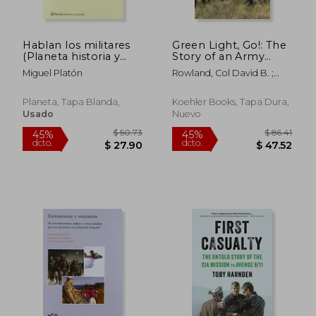
Hablan los militares
Green Light, Go!: The
(Planeta historia y
Story of an Army
sociedad)
Start Up (en Inglés)
Miguel Platón
Rowland, Col David B. ;
Milley, General Mark A.
Planeta, Tapa Blanda,
Koehler Books, Tapa Dura,
Usado
Nuevo
$ 36.29
$ 60.
45%
40%
dcto.
dcto.
$ 19.96
$ 36.