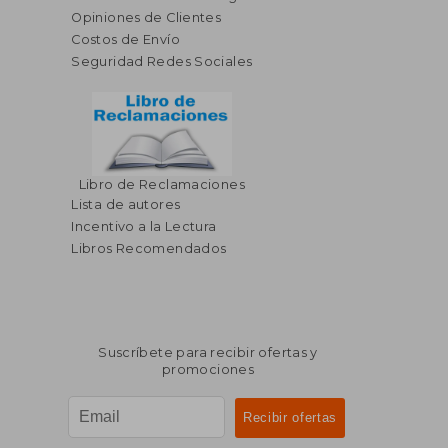
Opiniones de Clientes
Costos de Envío
Seguridad Redes Sociales
Libro de Reclamaciones
$ 45.01
$ 61
40%
40%
Lista de autores
dcto.
dcto.
$ 27.01
$ 37.
Incentivo a la Lectura
Libros Recomendados
Suscríbete para recibir ofertas y
promociones