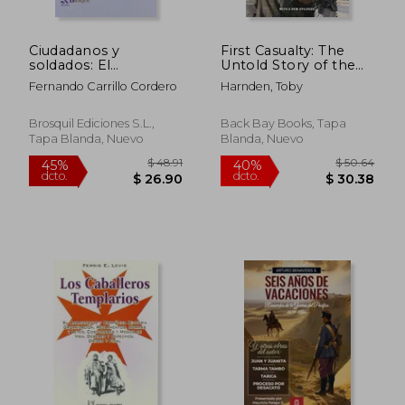
Ciudadanos y
First Casualty: The
soldados: El
Untold Story of the
asociacionismo
cia Mission to Avenge
Fernando Carrillo Cordero
Harnden, Toby
militar y otras batallas
9 (en Inglés)
por los derechos en
el Ejército Español
Brosquil Ediciones S.L.,
Back Bay Books, Tapa
(Fuera de colección)
Tapa Blanda, Nuevo
Blanda, Nuevo
$ 50.73
$ 86.
45%
45%
dcto.
dcto.
$ 27.90
$ 47.