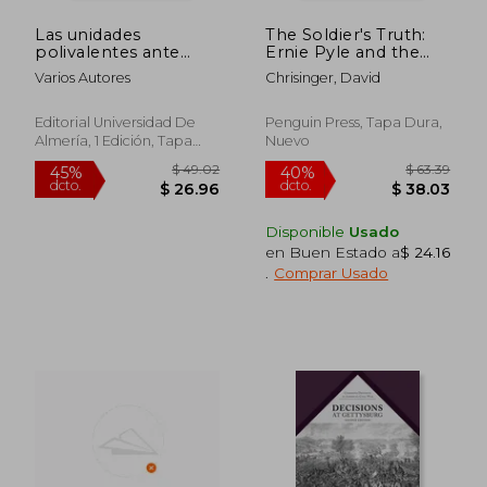
Las unidades
The Soldier's Truth:
polivalentes ante
Ernie Pyle and the
nuevos conflictos:
Story of World war ii
Varios Autores
Chrisinger, David
Seminario de
(en Inglés)
seguridad y defensa
Editorial Universidad De
Penguin Press, Tapa Dura,
Almería, 1 Edición, Tapa
Nuevo
Blanda,
Usado
Disponible
Usado
en Buen Estado a
$ 24.16
.
Comprar Usado
$ 61.61
$ 73.
45%
45%
dcto.
dcto.