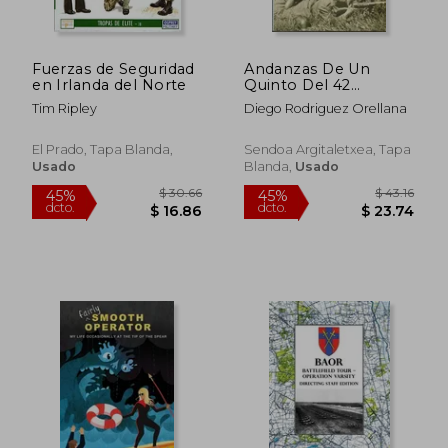
Fuerzas de Seguridad
Andanzas De Un
en Irlanda del Norte
Quinto Del 42
(Narrativa Popular)
Tim Ripley
Diego Rodriguez Orellana
El Prado, Tapa Blanda,
Sendoa Argitaletxea, Tapa
Usado
Blanda,
Usado
$ 36.95
$ 62.
45%
45%
dcto.
dcto.
$ 20.32
$ 34.