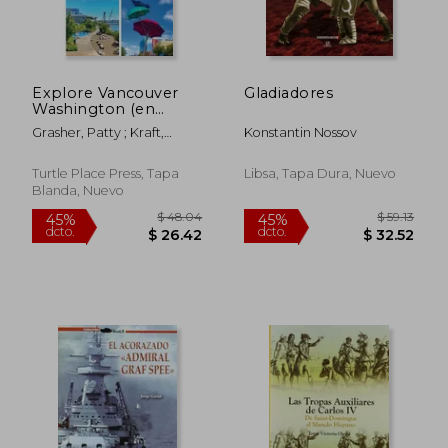
$ 49.02
$ 63.
45%
40%
dcto.
dcto.
$ 26.96
$ 38.
Explore Vancouver
Gladiadores
Washington (en
Inglés)
Grasher, Patty ; Kraft,
Konstantin Nossov
Jonathon
Turtle Place Press, Tapa
Libsa, Tapa Dura, Nuevo
Blanda, Nuevo