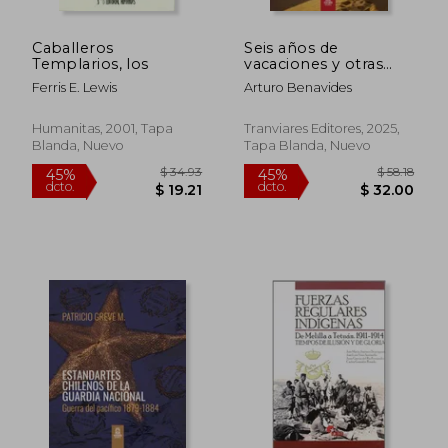
Caballeros
Seis años de
Templarios, los
vacaciones y otras
obras de Arturo
Ferris E. Lewis
Arturo Benavides
Benavides
Humanitas, 2001, Tapa
Tranviares Editores, 2025,
Blanda, Nuevo
Tapa Blanda, Nuevo
$ 48.91
$ 50.
45%
40%
dcto.
dcto.
$ 26.90
$ 30.