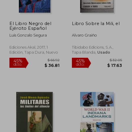
El Libro Negro del
Libro Sobre la Mili, el
Ejército Español
Luis Gonzalo Segura
Alvaro Graiño
Ediciones Akal, 2017, 1
Tibidabo Edicions, S.A.,
Edición, Tapa Dura, Nuevo
Tapa Blanda,
Usado
$ 36.95
$ 46.
45%
45%
dcto.
dcto.
$ 20.32
$ 25.