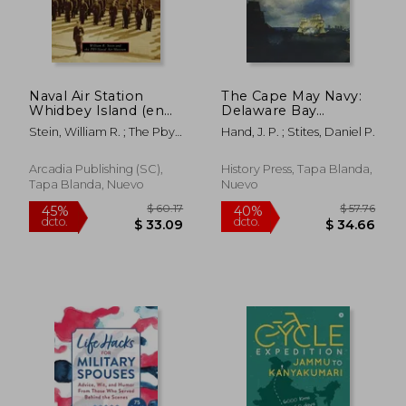
Naval Air Station
The Cape May Navy:
Whidbey Island (en
Delaware Bay
Inglés)
Privateers In The
Stein, William R. ; The Pby-
Hand, J. P. ; Stites, Daniel P.
American Revolution
Naval Air Museum
(en Inglés)
Arcadia Publishing (SC),
History Press, Tapa Blanda,
Tapa Blanda, Nuevo
Nuevo
$ 36.95
$ 72.
45%
45%