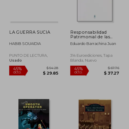
$ 62.11
$ 156.
40%
45%
dcto.
dcto.
$ 37.27
$ 85.
LA GUERRA SUCIA
Responsabilidad
Patrimonial de las
Fuerzas y Cuerpos de
HABIB SOUAIDIA
Eduardo Barrachina Juan
Seguridad del Estado
PUNTO DE LECTURA,
314 Euroediciones, Tapa
Usado
Blanda, Nuevo