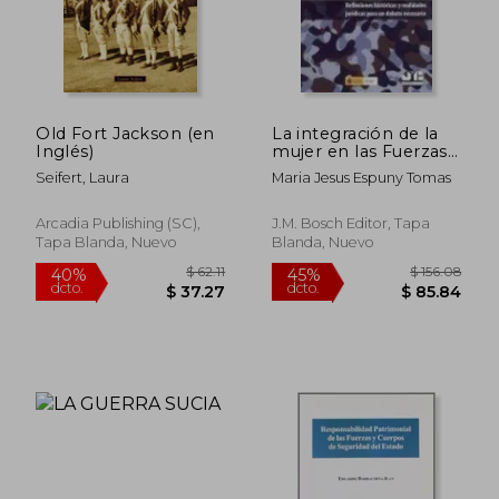
$ 20.32
$ 18.
Old Fort Jackson (en
La integración de la
Inglés)
mujer en las Fuerzas
Armadas.: Reflexiones
Seifert, Laura
Maria Jesus Espuny Tomas
históricas y realidades
jurídicas para un
debate necesario.
Arcadia Publishing (SC),
J.M. Bosch Editor, Tapa
Tapa Blanda, Nuevo
Blanda, Nuevo