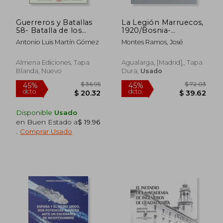
Guerreros y Batallas
La Legión Marruecos,
58- Batalla de los
1920/Bosnia-
Castillejos
Herzegovina, 1993
Antonio Luis Martín Gómez
Montes Ramos, José
Almena Ediciones, Tapa
Agualarga, [Madrid],, Tapa
Blanda, Nuevo
Dura,
Usado
Disponible
Usado
en Buen Estado a
$ 19.96
.
Comprar Usado
$ 43.45
$ 105.
45%
45%
dcto.
dcto.
$ 23.90
$ 57.