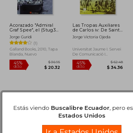
Acorazado "Admiral
Las Tropas Auxiliares
Graf Spee", el (Stug3
de Carlos iv: De Saint-
(Galland Books))
Domingue al Mundo
Jorge Guridi
Jorge Victoria Ojeda
Hispano. (Amèrica)
(1)
$ 62.06
$ 62.
40%
40%
Galland Books, 2010, Tapa
Universitat Jaume I. Servei
dcto.
dcto.
$ 37.24
$ 37.
Blanda, Nuevo
De Comunicació I
Publicacions, 2011, 1 Edición,
Tapa Blanda, Nuevo
Estás viendo
Buscalibre Ecuador
, pero e
Estados Unidos
Ir a Estados Unidos