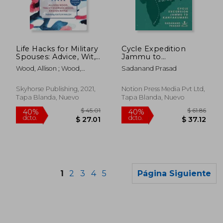
dcto.
dcto.
$ 20.32
$ 39.
Life Hacks for Military
Cycle Expedition
Spouses: Advice, Wit,
Jammu to
and Humor from
Kanyakumari: Cycle
Wood, Allison ; Wood,
Sadanand Prasad
Those Who Served
Excursion Jammu to
Tracey Enerson ; Riffle,
Behind the Scenes
Kanyakumari (en
Kristen
(en Inglés)
Inglés)
Skyhorse Publishing, 2021,
Notion Press Media Pvt Ltd,
Tapa Blanda, Nuevo
Tapa Blanda, Nuevo
1
2
3
4
5
Página Siguiente