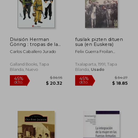
División Herman
fusilak pizten dituen
Göring : tropas de la
sua (en Euskera)
Guardia de la
Carlos Caballero Jurado
Felix Guerra Froilan
Luftwaffe
Escobar
Galland Books, Tapa
Txalaparta, 1991, Tapa
Blanda, Nuevo
Blanda,
Usado
$ 36.95
$ 34.
45%
45%
dcto.
dcto.