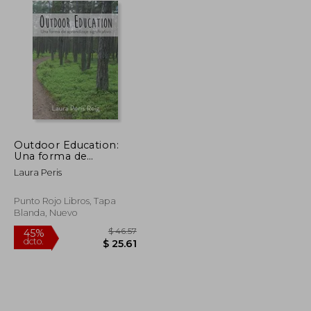
Outdoor Education:
Una forma de
aprendizaje
Laura Peris
significativo (Spanish
Edition)
Punto Rojo Libros, Tapa
Blanda, Nuevo
$ 42.76
$ 46.57
45%
dcto.
$ 23.52
$ 25.61