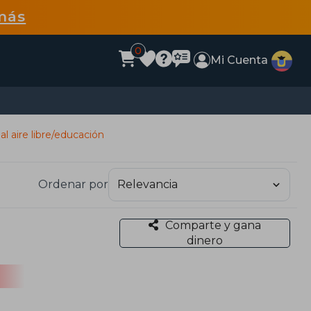
más
0
Mi Cuenta
al aire libre/educación
Ordenar por
Comparte y gana
dinero