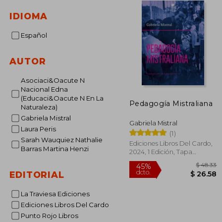
IDIOMA
Español
AUTOR
Asociaci&Oacute N
Nacional Edna
(Educaci&Oacute N En La
Pedagogía Mistraliana
Naturaleza)
Gabriela Mistral
Gabriela Mistral
Laura Peris
(1)
Sarah Wauquiez Nathalie
Ediciones Libros Del Cardo,
Barras Martina Henzi
2024, 1 Edición, Tapa
Blanda, Nuevo
EDITORIAL
La Traviesa Ediciones
Ediciones Libros Del Cardo
$
45%
Punto Rojo Libros
dcto.
$ 