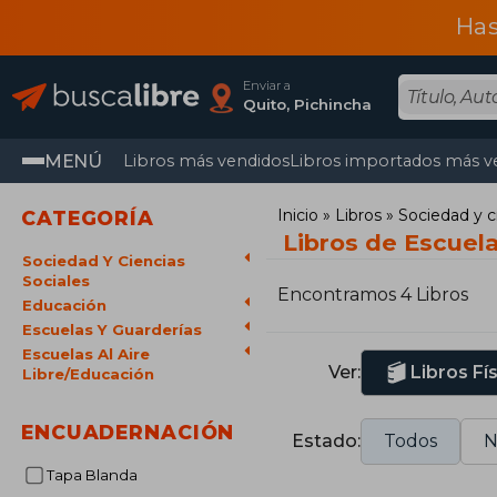
Has
Enviar a
Quito, Pichincha
MENÚ
Libros más vendidos
Libros importados más v
Inicio
Libros
Sociedad y c
CATEGORÍA
Libros de Escuela
Sociedad Y Ciencias
Sociales
Encontramos 4 Libros
Educación
Escuelas Y Guarderías
Escuelas Al Aire
Ver:
Libros Fí
Libre/Educación
ENCUADERNACIÓN
Estado:
Todos
N
Tapa Blanda