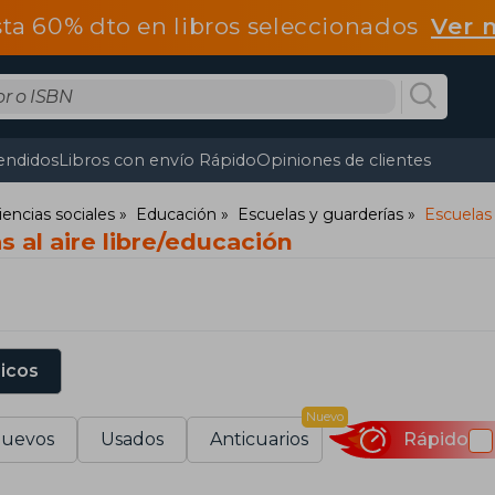
ta 60% dto en libros seleccionados
Ver 
endidos
Libros con envío Rápido
Opiniones de clientes
iencias sociales
Educación
Escuelas y guarderías
Escuelas 
s al aire libre/educación
sicos
Nuevo
uevos
Usados
Anticuarios
Rápido