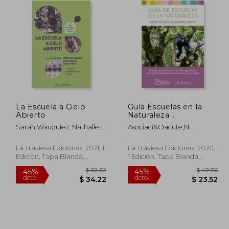
La Escuela a Cielo
Guía Escuelas en la
Abierto
Naturaleza.
Información Práctica
Sarah Wauquiez; Nathalie
Asociaci&Oacute;N
Sobre la Vida y
Barras; Martina Henzi
Nacional Edna
Organización de
(Educaci&Oacute;N En La
Experiencias
La Traviesa Ediciones, 2021, 1
La Traviesa Ediciones, 2020,
Naturaleza)
Educativas en la
Edición, Tapa Blanda,
1 Edición, Tapa Blanda,
Naturaleza en España.
Nuevo
Nuevo
 48.33
$ 62.22
45%
45%
dcto.
dcto.
26.58
$ 34.22