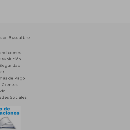
s en Buscalibre
ondiciones
 Devolución
 Seguridad
ar
rmas de Pago
 Clientes
vío
edes Sociales