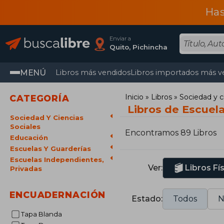
Has
Enviar a
Quito, Pichincha
MENÚ
Libros más vendidos
Libros importados más v
Inicio
Libros
Sociedad y c
CATEGORÍA
Libros de Escuel
Sociedad Y Ciencias
Sociales
Encontramos 89 Libros
Educación
Escuelas Y Guarderías
Escuelas Independientes,
Ver:
Libros Fí
Privadas
ENCUADERNACIÓN
Estado:
Todos
N
Tapa Blanda