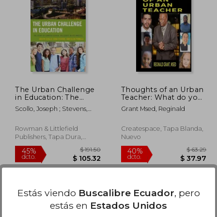
$ 61.89
$ 58.81
45%
45%
dcto.
dcto.
37.13
$ 32.35
The Urban Challenge
Thoughts of an Urban
in Education: The
Teacher: What do you
Story of Charter
do when students' say
Scollo, Joseph ; Stevens,
Grant Msed, Reginald
School Successes in
" I Think I Am
Dona ; Pomella, Ellen
Los Angeles (en
Worthless", "Shut the
Inglés)
Fu.. Up", I Am Afraid of
Rowman & Littlefield
Createspace, Tapa Blanda,
Donald Trump", I Didn'
Publishers, Tapa Dura,
Nuevo
(en Inglés)
Nuevo
Estás viendo
Buscalibre Ecuador
, pero
estás en
Estados Unidos