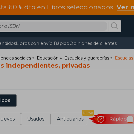
ta 60% dto en libros seleccionados
Ver 
endidos
Libros con envío Rápido
Opiniones de clientes
iencias sociales
Educación
Escuelas y guarderías
Escuelas
as independientes, privadas
sicos
Nuevo
uevos
Usados
Anticuarios
Rápido