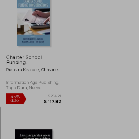
$ 62.68
$ 48.73
45%
dcto.
$ 34.47
$ 26.80
Charter School
Funding
Considerations (en
Rienstra Kiracofe, Christine ;
Inglés)
Hirth, Marilyn A. ; Hutton,
Tom
Information Age Publishing,
Tapa Dura, Nuevo