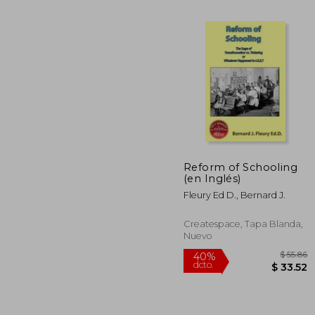
$
45%
dcto.
$ 
Reform of Schooling
(en Inglés)
Fleury Ed D., Bernard J.
Createspace, Tapa Blanda,
Nuevo