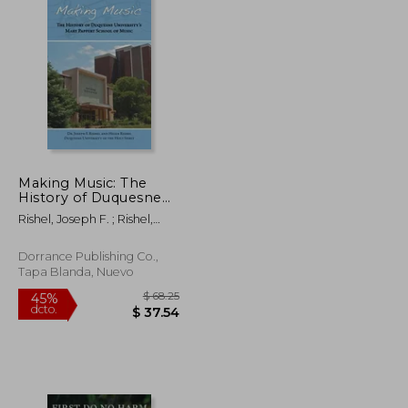
Making Music: The
History of Duquesne
University's Mary
Rishel, Joseph F. ; Rishel,
Pappert School of
Helen
Music (en Inglés)
Dorrance Publishing Co.,
Tapa Blanda, Nuevo