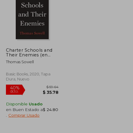
$ 44.91
$ 59.01
45%
dcto.
$ 26.95
$ 32.46
Charter Schools and
Their Enemies (en
Inglés)
Thomas Sowell
Basic Books, 2020, Tapa
Dura, Nuevo
Disponible
Usado
en Buen Estado a
$ 24.80
.
Comprar Usado