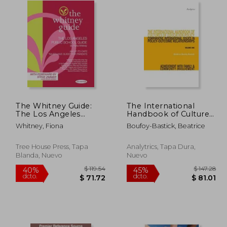
The Whitney Guide:
The International
The Los Angeles
Handbook of Cultures
Public School 4th
of Education Policy
Whitney, Fiona
Boufoy-Bastick, Beatrice
Edition (en Inglés)
(Volume One):
Comparative
International Issues in
Tree House Press, Tapa
Analytrics, Tapa Dura,
Policy-Outcome
Blanda, Nuevo
Nuevo
Relationships -
Achievemen (en
Inglés)
$ 52.52
$ 119.54
40%
45%
dcto.
dcto.
28.89
$ 71.72