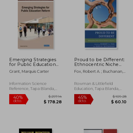
Emerging Strategies
Proud to be Different:
for Public Education
Ethnocentric Niche
Reform (en Inglés)
Charter Schools in
Grant, Marquis Carter
Fox, Robert A. ; Buchanan,
America (en Inglés)
Nina K.
Information Science
Rowman & Littlefield
Reference, Tapa Blanda,
Education, Tapa Blanda,
Nuevo
Nuevo