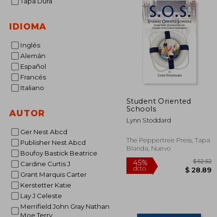
Tapa Dura
IDIOMA
Inglés
Alemán
Español
Francés
Italiano
Student Oriented
Schools
AUTOR
Lynn Stoddard
Ger Nest Abcd
The Peppertree Press, Tapa
Publisher Nest Abcd
Blanda, Nuevo
Boufoy Bastick Beatrice
Cardine Curtis J
Grant Marquis Carter
Kerstetter Katie
Lay J Celeste
45%
Merrifield John Gray Nathan
dcto.
$ 
Moe Terry