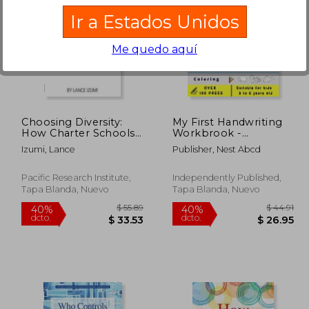
Ir a Estados Unidos
Me quedo aquí
 147.89
$ 191.50
45%
40%
dcto.
dcto.
81.34
$ 105.32
Choosing Diversity:
My First Handwriting
How Charter Schools
Workbrook -
Promote Diverse
Numbers: Preschool,
Izumi, Lance
Publisher, Nest Abcd
Learning Models and
Kindergarten, Pre K
Meet the Diverse
writing paper with
Needs of Parents and
lines, suitable for kids
Pacific Research Institute,
Independently Published,
Children (en Inglés)
ages 3 to 6,
Tapa Blanda, Nuevo
Tapa Blanda, Nuevo
handwriting numbers
(en Inglés)