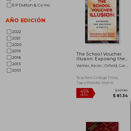
E P Dutton & Co Inc
40%
AÑO EDICIÓN
dcto.
$ 
2022
2021
2020
2019
The School Voucher
2016
Illusion: Exposing the
Pretense of Equity (en
2013
Welner, Kevin ; Orfield, Gary
Inglés)
2001
; Huerta, Luis A.
Teachers College Press,
Tapa Blanda, Nuevo