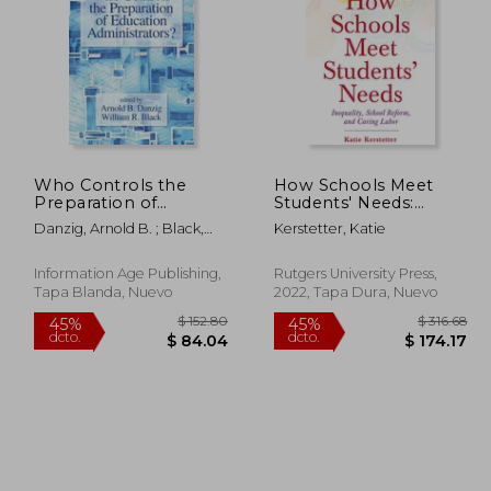
$ 53.91
$ 55.89
40%
40%
dcto.
dcto.
32.35
$ 33.53
Who Controls the
How Schools Meet
Preparation of
Students' Needs:
Education
Inequality, School
Danzig, Arnold B. ; Black,
Kerstetter, Katie
Administrators? (en
Reform, and Caring
William R.
Inglés)
Labor (en Inglés)
Information Age Publishing,
Rutgers University Press,
Tapa Blanda, Nuevo
2022, Tapa Dura, Nuevo