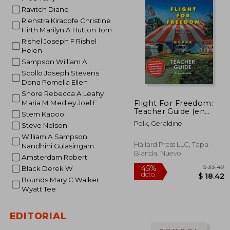
Ravitch Diane
Rienstra Kiracofe Christine
Hirth Marilyn A Hutton Tom
Rishel Joseph F Rishel
Helen
Sampson William A
Scollo Joseph Stevens
Dona Pomella Ellen
Shore Rebecca A Leahy
Flight For Freedom:
Maria M Medley Joel E
Teacher Guide (en
Stem Kapoo
Inglés)
Polk, Geraldine
Steve Nelson
William A Sampson
Hallard Press LLC, Tapa
Nandhini Gulasingam
Blanda, Nuevo
Amsterdam Robert
Black Derek W
Bounds Mary C Walker
Wyatt Tee
EDITORIAL