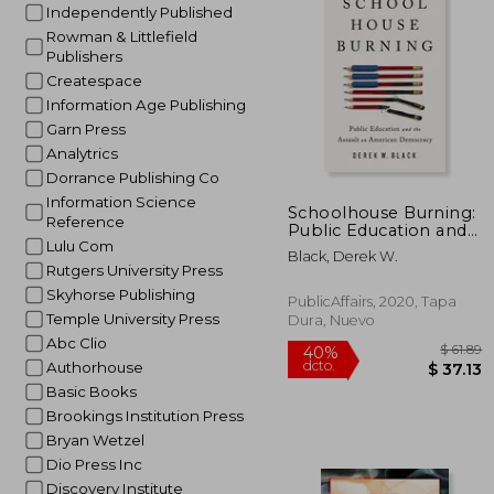
Independently Published
$
45%
dcto.
$ 
Rowman & Littlefield
Publishers
Createspace
Information Age Publishing
Garn Press
Analytrics
Dorrance Publishing Co
Information Science
Schoolhouse Burning:
Reference
Public Education and
Lulu Com
the Assault on
Black, Derek W.
American Democracy
Rutgers University Press
(en Inglés)
Skyhorse Publishing
PublicAffairs, 2020, Tapa
Temple University Press
Dura, Nuevo
Abc Clio
Authorhouse
Basic Books
Brookings Institution Press
Bryan Wetzel
Dio Press Inc
Discovery Institute