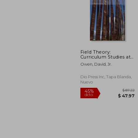
40%
dcto.
$ 
Field Theory:
Curriculum Studies at
Work (en Inglés)
Owen, David, Jr.
Dio Press Inc, Tapa Blanda,
Nuevo