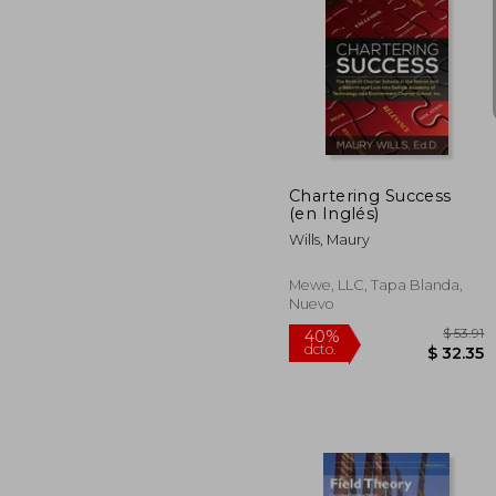
$
45%
dcto.
$ 
Chartering Success
(en Inglés)
Wills, Maury
Mewe, LLC, Tapa Blanda,
Nuevo