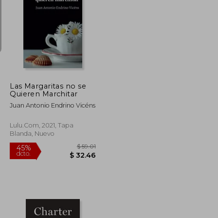
$ 63.29
$ 214.21
45%
dcto.
$ 37.97
$ 117.82
Las Margaritas no se
Quieren Marchitar
Juan Antonio Endrino Vicéns
Lulu.Com, 2021, Tapa
Blanda, Nuevo