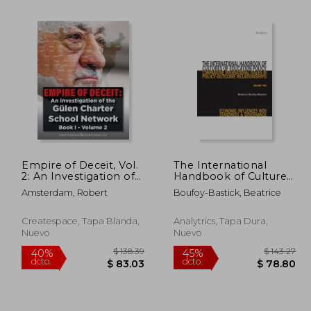
 87.22
$ 152.80
45%
45%
dcto.
dcto.
47.97
$ 84.04
Empire of Deceit, Vol.
The International
2: An Investigation of
Handbook of Cultures
the Gülen Charter
of Education Policy
Amsterdam, Robert
Boufoy-Bastick, Beatrice
Schools (en Inglés)
(Volume Two):
Comparative
International Issues in
Createspace, Tapa Blanda,
Analytrics, Tapa Dura,
Policy-Outcome
Nuevo
Nuevo
Relationships -
Economic I (en Inglés)