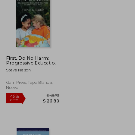
$ 109.28
$ 68.25
45%
dcto.
$ 60.10
$ 37.54
First, Do No Harm:
Progressive Education
in a Time of Existential
Steve Nelson
Risk
Garn Press, Tapa Blanda,
Nuevo