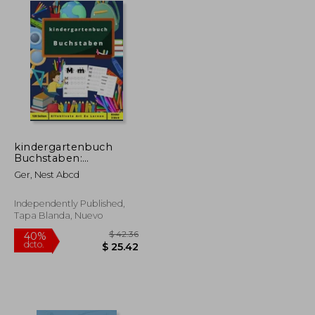
kindergartenbuch
Buchstaben:
Aktivitätsbuch für
Ger, Nest Abcd
Kinder ab 3 Jahren -
Bringen Sie Ihren
Kindern bei, auf
Independently Published,
spielerische Weise
Tapa Blanda, Nuevo
Buchstaben zu
zeichnen. (en Alemán)
$ 147.28
$ 42.36
40%
dcto.
$ 81.01
$ 25.42