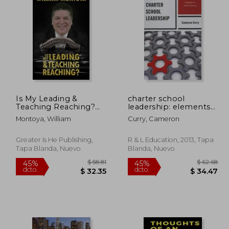
 33.49
$ 297.14
40%
45%
dcto.
dcto.
18.42
$ 178.28
Is My Leading &
charter school
Teaching Reaching?
leadership: elements
(en Inglés)
for school success (en
Montoya, William
Curry, Cameron
Inglés)
Greater Is He Publishing,
R & L Education, 2013, Tapa
Tapa Blanda, Nuevo
Blanda, Nuevo