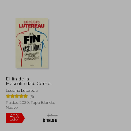
$ 33.37
45%
dcto.
$ 26.13
$ 18.36
El fin de la
Masculinidad. Como
Amar en el Siglo xxi
Luciano Lutereau
(5)
Paidos, 2020, Tapa Blanda,
Nuevo