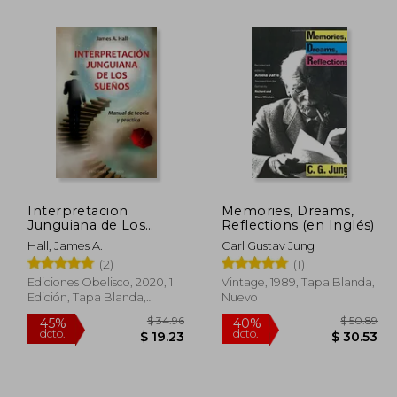
Interpretacion
Memories, Dreams,
Junguiana de Los
Reflections (en Inglés)
 40.27
$ 43.83
45%
45%
Suenos
dcto.
dcto.
Hall, James A.
Carl Gustav Jung
22.15
$ 24.10
(2)
(1)
Ediciones Obelisco, 2020, 1
Vintage, 1989, Tapa Blanda,
Edición, Tapa Blanda,
Nuevo
Nuevo