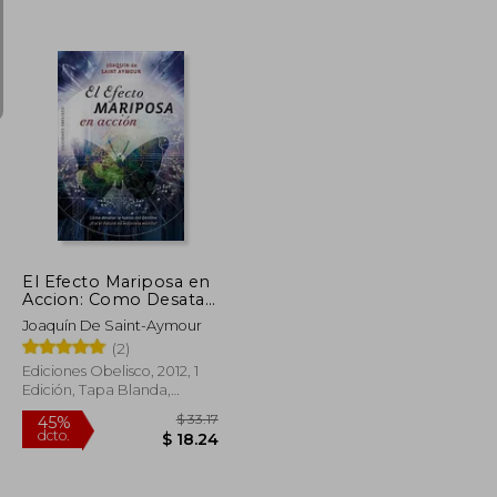
$ 43.71
$ 76.91
45%
dcto.
$ 24.04
$ 42.30
El Efecto Mariposa en
Accion: Como Desatar
la Fuerza del Destino,
Joaquín De Saint-Aymour
y Si el Futuro No
(2)
Estuviera Escrito?
Ediciones Obelisco, 2012, 1
Edición, Tapa Blanda,
Nuevo