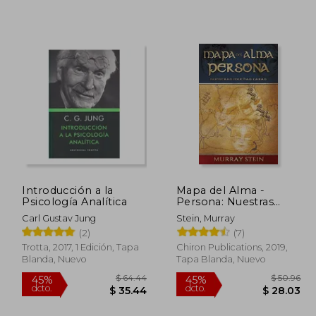
 36.24
$ 48.82
45%
dcto.
19.93
$ 26.85
Introducción a la
Mapa del Alma -
Psicología Analítica
Persona: Nuestras
Muchas Caras [Map of
Carl Gustav Jung
Stein, Murray
the Soul: Persona -
(2)
(7)
Spanish Edition]
Trotta, 2017, 1 Edición, Tapa
Chiron Publications, 2019,
Blanda, Nuevo
Tapa Blanda, Nuevo