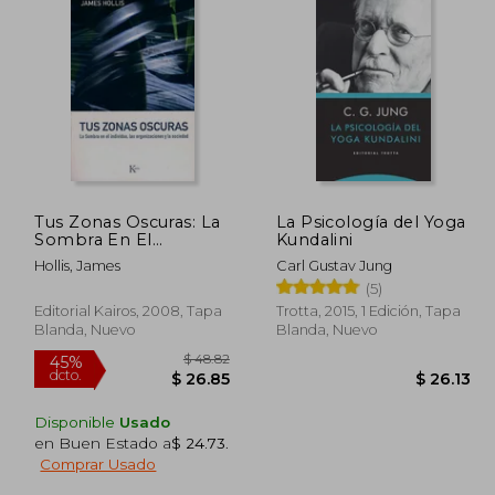
Tus Zonas Oscuras: La
La Psicología del Yoga
Sombra En El
Kundalini
Individuo, Las
Hollis, James
Carl Gustav Jung
Organizaciones Y La
(5)
Sociedad
Editorial Kairos, 2008, Tapa
Trotta, 2015, 1 Edición, Tapa
Blanda, Nuevo
Blanda, Nuevo
Disponible
Usado
en Buen Estado a
$ 24.73
.
Comprar Usado