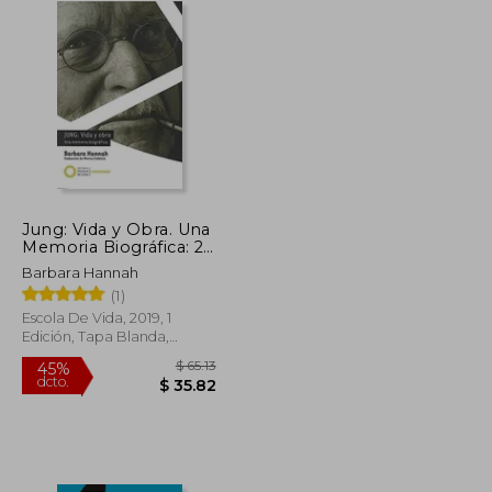
Jung: Vida y Obra. Una
Memoria Biográfica: 2
(Confesiones)
Barbara Hannah
(1)
Escola De Vida, 2019, 1
Edición, Tapa Blanda,
Nuevo
$ 83.58
$ 65.13
45%
dcto.
$ 45.97
$ 35.82