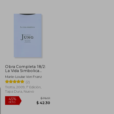
$ 50.96
$ 31.61
40%
dcto.
$ 28.03
$ 18.96
Obra Completa 18/2:
La Vida Simbolica
(Tela)
Marie-Louise Von Franz
(2)
Trotta, 2009, 1ª Edición,
Tapa Dura, Nuevo