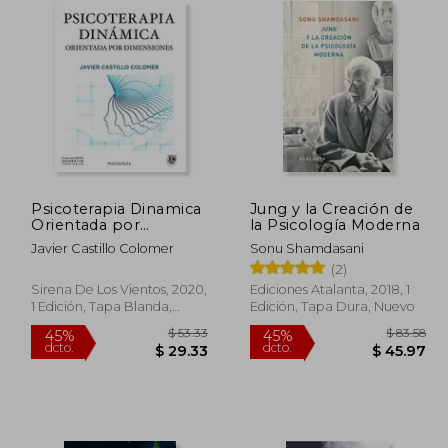
Psicoterapia Dinamica
Jung y la Creación de
Orientada por
la Psicología Moderna
Dimensiones
Javier Castillo Colomer
Sonu Shamdasani
(2)
Sirena De Los Vientos, 2020,
Ediciones Atalanta, 2018, 1
1 Edición, Tapa Blanda,
Edición, Tapa Dura, Nuevo
Nuevo
 41.60
$ 53.33
45%
45%
dcto.
dcto.
22.88
$ 29.33