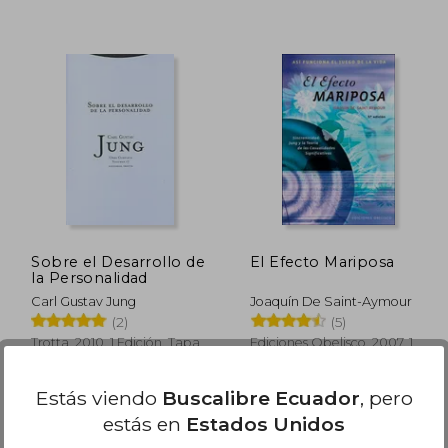
 90.25
$ 64.44
45%
45%
dcto.
dcto.
49.64
$ 35.44
Sobre el Desarrollo de
El Efecto Mariposa
la Personalidad
Carl Gustav Jung
Joaquín De Saint-Aymour
(2)
(5)
Trotta, 2010, 1 Edición, Tapa
Ediciones Obelisco, 2007, 1
Blanda, Nuevo
Edición, Tapa Blanda,
Nuevo
Estás viendo
Buscalibre Ecuador
, pero
estás en
Estados Unidos