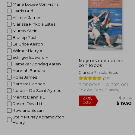
Marie Louise Von Franz
Harris Bud
Hillman James
Clarissa Pinkola Estes
Murray Stein
Bishop Paul
Le Grice Keiron
Wilmer Harry A
Edinger Edward F
Mujeres que corren
Hamaker Zondag Karen
con lobos
Hannah Barbara
Clarissa Pinkola Estés
Hollis James
(28)
Barbara Hannah
B DE BOLSILLO, 2021, 001
Edición, Tapa Blanda,
Joaquin De Saint Aymour
Nuevo
Merritt Dennis L
Rosen David H
Rowland Susan
Stein Murray Abramovitch
Henry