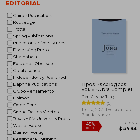
EDITORIAL
$
45%
dcto.
$ 
Chiron Publications
Routledge
Trotta
Spring Publications
Princeton University Press
Fisher King Press
Shambhala
Ediciones Obelisco
Createspace
Independently Published
Tipos Psicológicos:
Daphne Publications
Vol. 6 (Obra Completa
Grupo Pensamento
de Carl Gustav Jung)
Carl Gustav Jung
Daimon
(5)
Open Court
Trotta, 2013, 1 Edición, Tapa
Sirena De Los Vientos
Blanda, Nuevo
Texas A&M University Press
Weiser Books
Daimon Verlag
Kessinger Publishing