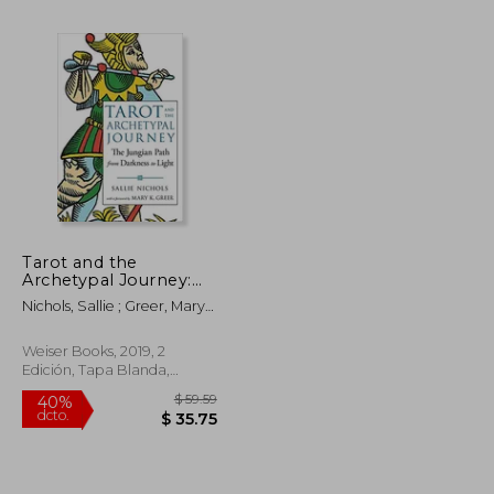
Tarot and the
Archetypal Journey:
$ 41.95
$ 68.60
45%
The Jungian Path
dcto.
Nichols, Sallie ; Greer, Mary
$ 23.07
$ 37.73
From Darkness to
K.
Light (en Inglés)
Weiser Books, 2019, 2
Edición, Tapa Blanda,
Nuevo