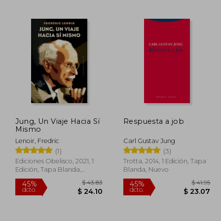
 63.60
$ 76.60
45%
45%
dcto.
dcto.
34.98
$ 42.13
Jung, Un Viaje Hacia Sí
Respuesta a job
Mismo
Lenoir, Fredric
Carl Gustav Jung
(1)
(3)
Ediciones Obelisco, 2021, 1
Trotta, 2014, 1 Edición, Tapa
Edición, Tapa Blanda,
Blanda, Nuevo
Nuevo