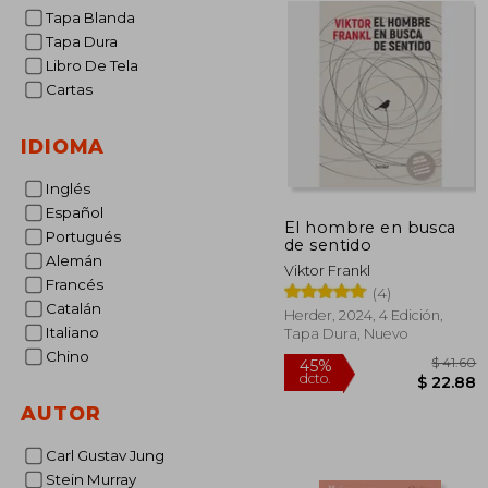
Tapa Blanda
Tapa Dura
Libro De Tela
Cartas
IDIOMA
Inglés
Español
El hombre en busca
Portugués
de sentido
Alemán
Viktor Frankl
Francés
(4)
Catalán
Herder, 2024, 4 Edición,
Italiano
Tapa Dura, Nuevo
Chino
AUTOR
Carl Gustav Jung
$
45%
dcto.
$ 
Stein Murray