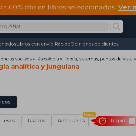
ta 60% dto en libros seleccionados
Ver 
endidos
Libros con envío Rápido
Opiniones de clientes
iencias sociales
Psicología
Teoría, sistemas, puntos de vista 
gía analítica y junguiana
sicos
Nuevo
uevos
Usados
Anticuarios
Rápido