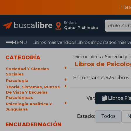
Has
Enviar a
Quito, Pichincha
MENÚ
Libros más vendidos
Libros importados más v
Inicio
Libros
Sociedad y c
CATEGORÍA
Libros de Psicolo
Sociedad Y Ciencias
Sociales
Encontramos 925 Libros
Psicología
Teoría, Sistemas, Puntos
De Vista Y Escuelas
Psicológicas
Ver:
Libros Fí
Psicología Analítica Y
Junguiana
Estado:
Todos
N
ENCUADERNACIÓN