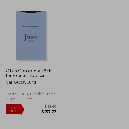
$ 97.81
$ 33.17
45%
dcto.
$ 53.80
$ 18.24
Obra Completa 18/1:
La Vida Simbolica
(Rustica)
Carl Gustav Jung
Trotta, 2009, 1 Edición, Tapa
Blanda, Nuevo