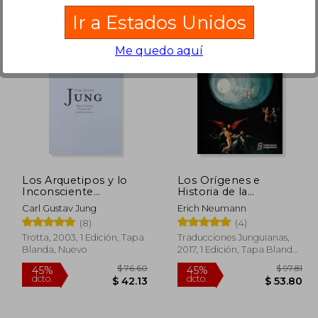
Ir a Estados Unidos
Me quedo aquí
$ 50.26
45%
45%
dcto.
dcto.
41.80
$ 27.65
Los Arquetipos y lo
Los Orígenes e
Inconsciente
Historia de la
Colectivo: Vol. 9
Conciencia
Carl Gustav Jung
Erich Neumann
(8)
(4)
Trotta, 2003, 1 Edición, Tapa
Traducciones Junguianas,
Blanda, Nuevo
2017, 1 Edición, Tapa Blanda,
Nuevo