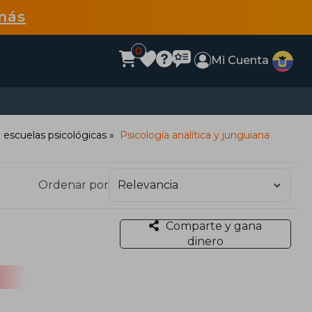
más
0
Mi Cuenta
y escuelas psicológicas
Psicología analítica y junguiana
Ordenar por
Comparte y gana
dinero