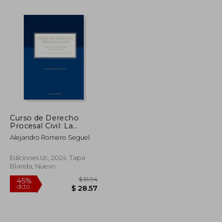
Curso de Derecho
Procesal Civil: La
Acción y la Protección
Alejandro Romero Seguel
de los Derechos Tomo
i
Ediciones Uc, 2024, Tapa
Blanda, Nuevo