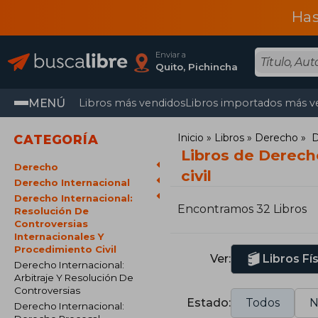
Has
Enviar a
Quito, Pichincha
MENÚ
Libros más vendidos
Libros importados más v
Inicio
Libros
Derecho
D
CATEGORÍA
Libros de Derecho
Derecho
civil
Derecho Internacional
Derecho Internacional:
Encontramos 32 Libros
Resolución De
Controversias
Internacionales Y
Procedimiento Civil
Ver:
Libros Fí
Derecho Internacional:
Arbitraje Y Resolución De
Controversias
Estado:
Todos
N
Derecho Internacional: