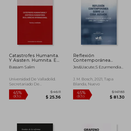
Catastrofes Humanita.
Reflexión
Y Asisten. Humnita. En
Contemporánea
$ 383.80
45%
45%
Derecho Interna.
Sobre la Cosa Juzgada.
dcto.
dcto.
33.96
$ 211.09
Bassam Salim
Jes&Uacute;S Ezurmendia
Comparación Entre
&Aacute;Lvarez
Modelos de Civil law y
Common law
Universidad De Valladolid.
J. M. Bosch, 2021, Tapa
Secretariado De
Blanda, Nuevo
Publicaciones E I, 2019, Tapa
Blanda, Nuevo