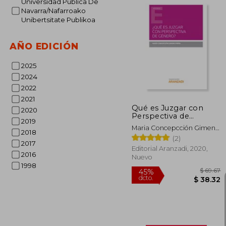
Universidad Publica De
Navarra/Nafarroako
Unibertsitate Publikoa
$
45%
AÑO EDICIÓN
dcto.
$ 
2025
2024
2022
2021
Qué es Juzgar con
2020
Perspectiva de
2019
Género?
Maria Concepcción Gimeno
2018
Presa
(2)
2017
Editorial Aranzadi, 2020,
2016
Nuevo
1998