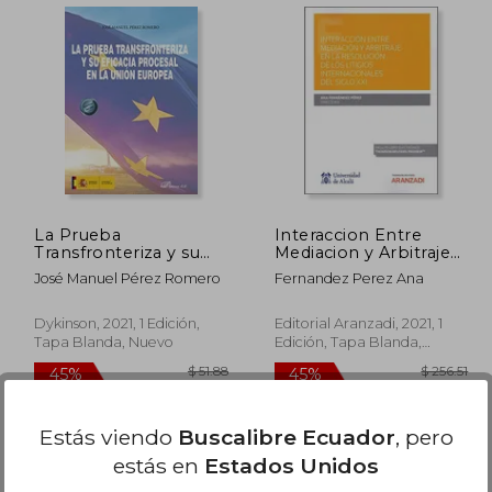
 55.84
$ 31.92
45%
45%
dcto.
dcto.
30.71
$ 17.55
La Prueba
Interaccion Entre
Transfronteriza y su
Mediacion y Arbitraje
Eficacia Procesal en la
en la Resolucion de
José Manuel Pérez Romero
Fernandez Perez Ana
Unión Europea
los Litigi
Dykinson, 2021, 1 Edición,
Editorial Aranzadi, 2021, 1
Tapa Blanda, Nuevo
Edición, Tapa Blanda,
Nuevo
Estás viendo
Buscalibre Ecuador
, pero
estás en
Estados Unidos