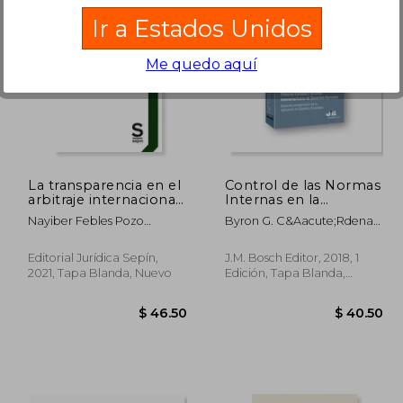
Ir a Estados Unidos
Me quedo aquí
 69.67
$ 51.88
45%
45%
dcto.
dcto.
38.32
$ 28.53
La transparencia en el
Control de las Normas
arbitraje internacional.
Internas en la
Una visión práctica.
Jurisprudencia del
Nayiber Febles Pozo
Byron G. C&Aacute;Rdenas
Ámbitos de aplicación
Tribunal
Nayiber
Vel&Aacute;Squez
y nuevas tecnologías
Editorial Jurídica Sepín,
J.M. Bosch Editor, 2018, 1
2021, Tapa Blanda, Nuevo
Edición, Tapa Blanda,
Nuevo