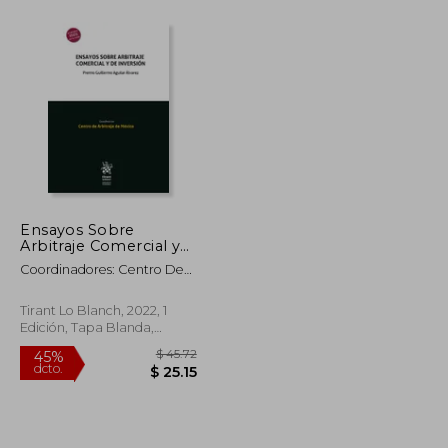
$ 52.13
$ 51.94
45%
dcto.
$ 28.67
$ 28.57
Ensayos Sobre
Arbitraje Comercial y
de Inversion
Coordinadores: Centro De
Arbitraje De Mã Â Ã Â Xico
Tirant Lo Blanch, 2022, 1
Edición, Tapa Blanda,
Nuevo