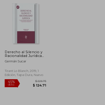
$ 62.90
$ 45.72
45%
dcto.
$ 34.60
$ 25.15
Derecho al Silencio y
Racionalidad Jurídica
(Teoría)
Germán Sucar
Tirant Lo Blanch, 2019, 1
Edición, Tapa Dura, Nuevo