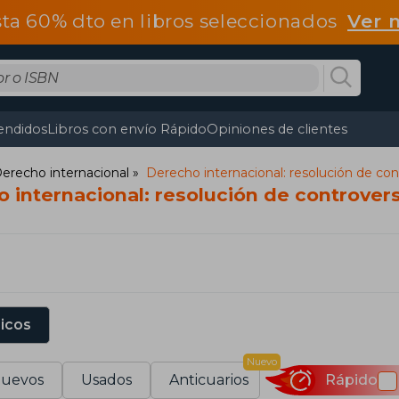
ta 60% dto en libros seleccionados
Ver 
endidos
Libros con envío Rápido
Opiniones de clientes
erecho internacional
Derecho internacional: resolución de cont
 internacional: resolución de controver
sicos
Nuevo
uevos
Usados
Anticuarios
Rápido