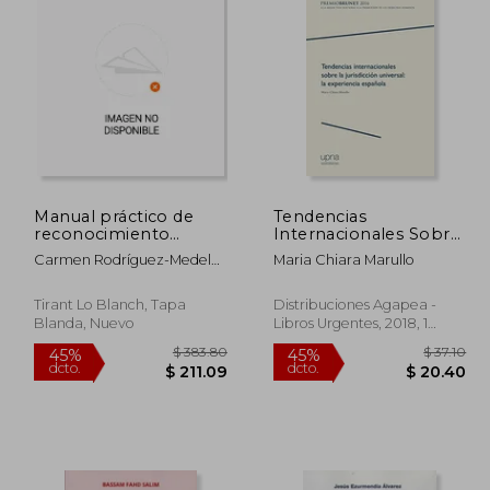
$ 36.17
19.90
$ 46.50
Manual práctico de
Tendencias
reconocimiento
Internacionales Sobre
mutuo penal en la
Jurisdicción Universal:
Carmen Rodríguez-Medel
Maria Chiara Marullo
Unión Europea
La Experiencia
Nieto
(Esfera)
Española (Colección
Premio Brunet)
Tirant Lo Blanch, Tapa
Distribuciones Agapea -
Blanda, Nuevo
Libros Urgentes, 2018, 1
Edición, Tapa Blanda,
Nuevo