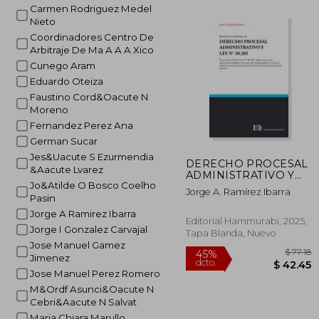
45%
Carmen Rodriguez Medel
dcto.
$ 
Nieto
Coordinadores Centro De
Arbitraje De Ma A A A Xico
Cunego Aram
Eduardo Oteiza
Faustino Cord&Oacute N
Moreno
Fernandez Perez Ana
German Sucar
Jes&Uacute S Ezurmendia
DERECHO PROCESAL
&Aacute Lvarez
ADMINISTRATIVO Y
Jo&Atilde O Bosco Coelho
LEY N° 20.285
Jorge A. Ramírez Ibarra
Pasin
Jorge A Ramirez Ibarra
Editorial Hammurabi, 2025,
Jorge I Gonzalez Carvajal
Tapa Blanda, Nuevo
Jose Manuel Gamez
Jimenez
Jose Manuel Perez Romero
M&Ordf Asunci&Oacute N
Cebri&Aacute N Salvat
Maria Chiara Marullo