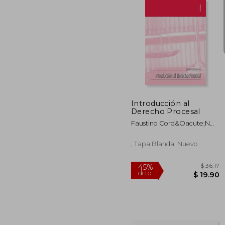
$
45%
dcto.
$ 
Introducción al
Derecho Procesal
Faustino Cord&Oacute;N
Moreno
, Tapa Blanda, Nuevo