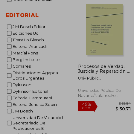
45%
EDITORIAL
dcto.
$ 
J M Bosch Editor
Ediciones Uc
Tirant Lo Blanch
Editorial Aranzadi
Marcial Pons
Berg Institute
Procesos de Verdad,
Comares
Justicia y Reparación a
Distribuciones Agapea
las Víctimas de
Libros Urgentes
Univ Públic
Desaparición Forzada
Navarra/Nafarroako Unib
Dykinson
en el Sahara
Publik
Occidental
Universidad Pública De
Dykinson Editorial
Navarra/Nafarroako
Editorial Hammurabi
Unibertsitate Publikoa, 2019,
Editorial Juridica Sepin
Tapa Blanda, Nuevo
J M Bosch
Universidad De Valladolid
Secretariado De
Publicaciones E I