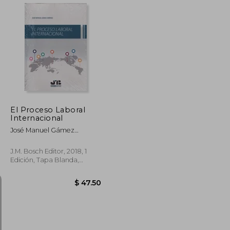
$ 52.49
$ 226.75
45%
dcto.
$ 28.87
$ 124.71
El Proceso Laboral
Internacional
José Manuel Gámez
Jiménez
J.M. Bosch Editor, 2018, 1
Edición, Tapa Blanda,
Nuevo