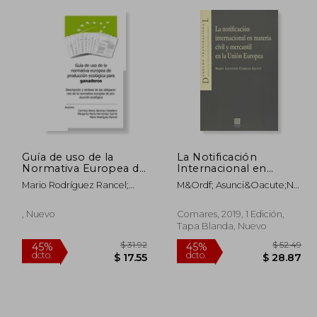
$ 77.18
45%
dcto.
42.45
$ 42.50
Guía de uso de la
La Notificación
Normativa Europea de
Internacional en
Producción Ecológica
Materia Civil y
Mario Rodríguez Rancel;
M&Ordf; Asunci&Oacute;N
Para Ganaderos
Mercantil en la Unión
Margarita María Hernández
Cebri&Aacute;N Salvat
Europea
García; Carmelo Alexis
, Nuevo
Comares, 2019, 1 Edición,
Sánchez Caballero
Tapa Blanda, Nuevo