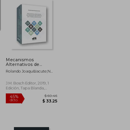
$ 256.51
$ 141.08
$ 47.50
Mecanismos
Alternativos de
Resolución de
Rolando Joaqu&Iacute;N
Conflictos por Medios
Ortega Hern&Aacute;Ndez
Electrónicos
J.M. Bosch Editor, 2019, 1
Edición, Tapa Blanda,
Nuevo