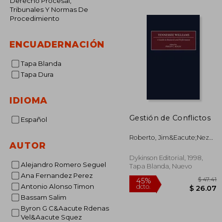
Derecho Procesal,
Tribunales Y Normas De
Procedimiento
ENCUADERNACIÓN
Tapa Blanda
Tapa Dura
IDIOMA
Gestión de Conflictos
Español
Roberto, Jim&Eacute;Nez
AUTOR
Bautista, Francisco, Moreira
Aguirre, Diana Gabriela
Dykinson Editorial, 1998,
Beltr&Aacute;N Zambrano
Alejandro Romero Seguel
Tapa Blanda, Nuevo
Ana Fernandez Perez
Antonio Alonso Timon
Bassam Salim
Byron G C&Aacute Rdenas
Vel&Aacute Squez