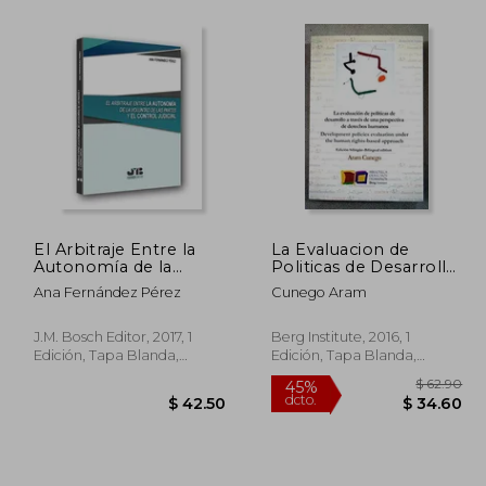
$ 47.41
$ 67.49
45%
45%
dcto.
dcto.
26.07
$ 37.12
El Arbitraje Entre la
La Evaluacion de
Autonomía de la
Politicas de Desarrollo
Voluntad de las Partes
a Traves de una
Ana Fernández Pérez
Cunego Aram
y el Control Judicial
Perspectiva de
Derechos Humanos
J.M. Bosch Editor, 2017, 1
Berg Institute, 2016, 1
Edición, Tapa Blanda,
Edición, Tapa Blanda,
Nuevo
Nuevo