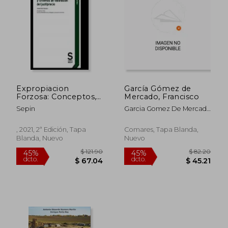
Expropiacion
García Gómez de
Forzosa: Conceptos,
Mercado, Francisco
Procedimientos y
Sepin
Garcia Gomez De Mercado
Criterios de va
Francisco
, 2021, 2ª Edición, Tapa
Comares, Tapa Blanda,
Blanda, Nuevo
Nuevo
$ 121.90
$ 82.
45%
45%
dcto.
dcto.