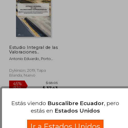
$ 67.04
$ 45.
Estudio Integral de las
Valoraciones
Expropiatorias.
Antonio Eduardo, Porto
(Análisis
Rey, Enrique Humero
Pormenorizado del
Mart&Iacute;N
Ordenamiento
Dykinson, 2019, Tapa
Jurídico,
Blanda, Nuevo
Jurisprudencia y
Casos Prácticos)
Estás viendo
Buscalibre Ecuador
, pero
estás en
Estados Unidos
Ir a Estados Unidos