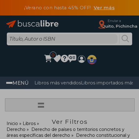
¡Verano con hasta 45% OFF!
Ver más
Enviar a
Quito, Pichincha
0
MENÚ
Libros más vendidos
Libros importados más v
=
Ver Filtros
Inicio
Libros
Derecho
Derecho de países o territorios concretos y
áreas específicas del derecho
Derecho constitucional y