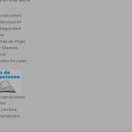
s en Buscalibre
ondiciones
 Devolución
 Seguridad
ar
rmas de Pago
 Clientes
vío
edes Sociales
eclamaciones
res
a Lectura
omendados