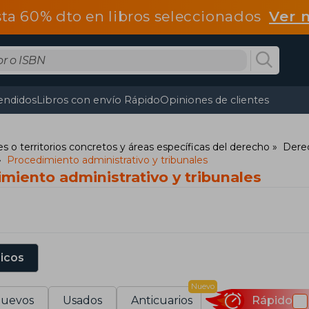
ta 60% dto en libros seleccionados
Ver 
endidos
Libros con envío Rápido
Opiniones de clientes
s o territorios concretos y áreas específicas del derecho
Derec
Procedimiento administrativo y tribunales
miento administrativo y tribunales
sicos
Nuevo
uevos
Usados
Anticuarios
Rápido