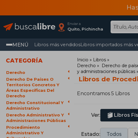
Has
Enviar a
Quito, Pichincha
MENÚ
Libros más vendidos
Libros importados más v
Inicio
Libros
CATEGORÍA
Derecho
Derecho de paíse
y administraciones públicas
Derecho
Libros de Procedi
Derecho De Países O
Territorios Concretos Y
Áreas Específicas Del
Encontramos 5 Libros
Derecho
Derecho Constitucional Y
Administrativo
Ver:
Libros Fí
Derecho Administrativo Y
Administraciones Públicas
Procedimiento
Administrativo Y
Estado:
Todos
N