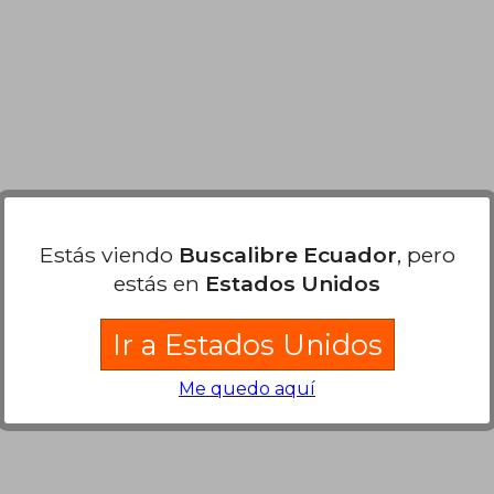
 115.05
$ 95.47
45%
21%
dcto.
dcto.
63.28
$ 52.51
Estás viendo
Buscalibre Ecuador
, pero
estás en
Estados Unidos
Ir a Estados Unidos
Me quedo aquí