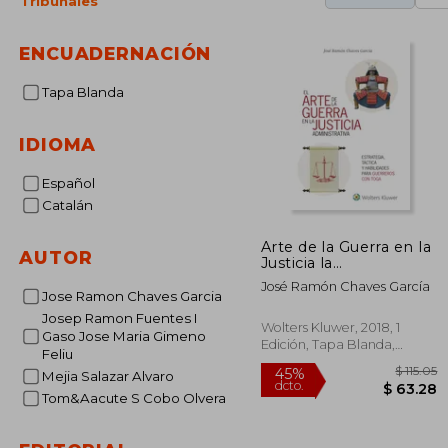
Tribunales
ENCUADERNACIÓN
Tapa Blanda
IDIOMA
Español
Catalán
Arte de la Guerra en la
AUTOR
Justicia la
Administrativa, el
José Ramón Chaves García
Jose Ramon Chaves Garcia
Josep Ramon Fuentes I
Wolters Kluwer, 2018, 1
Gaso Jose Maria Gimeno
Edición, Tapa Blanda,
Feliu
Nuevo
Mejia Salazar Alvaro
Tom&Aacute S Cobo Olvera