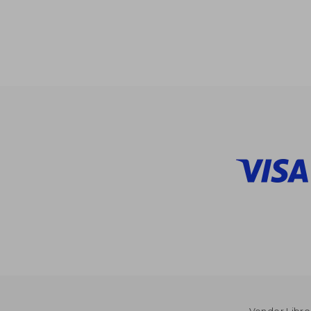
45%
dcto.
$ 