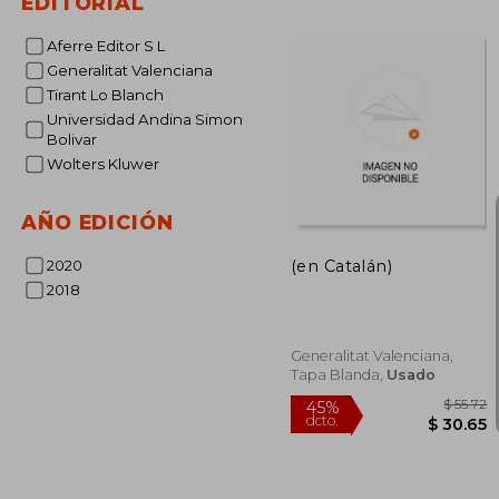
EDITORIAL
$
45%
dcto.
$ 
Aferre Editor S L
Generalitat Valenciana
Tirant Lo Blanch
Universidad Andina Simon
Bolivar
Wolters Kluwer
AÑO EDICIÓN
(en Catalán)
2020
2018
Generalitat Valenciana,
Tapa Blanda,
Usado