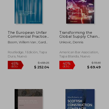
The European Unfair
Transforming the
$ 1,324.86
$ 261.
45%
40%
Commercial Practices
Global Supply Chain:
dcto.
dcto.
$ 728.67
$ 156.
Directive: Impact,
Cyber Warfare,
Boom, Willem Van ; Garde,
Unkovic, Dennis
Enforcement
Technology, and
Amandine
Strategies and
Politics (en Inglés)
National Legal
Routledge, 1 Edición, Tapa
American Bar Association,
Systems (en Inglés)
Dura, Nuevo
Tapa Blanda, Nuevo