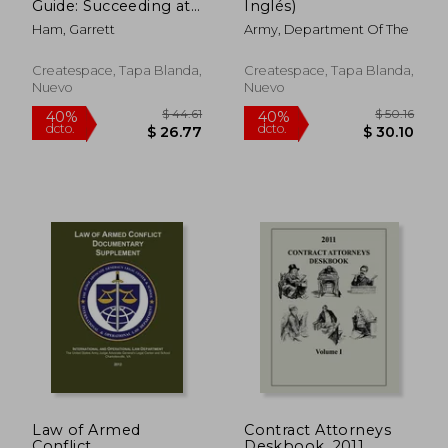
Guide: Succeeding at
Inglés)
the Army's Direct
Ham, Garrett
Army, Department Of The
Commission Course
(en Inglés)
Createspace, Tapa Blanda,
Createspace, Tapa Blanda,
Nuevo
Nuevo
$ 69.63
$ 100.
45%
40%
dcto.
dcto.
$ 38.30
$ 60.
Law of Armed
Contract Attorneys
Conflict
Deskbook, 2011,