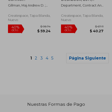
Documentary
Volume I: Volume Ib -
Gillman, Maj Andrew D. ;
Department, Contract And
Supplement: 2012 (en
Chapters 11-18B (en
Johnson, Maj William J. ;
Fiscal Law ; And School,
Inglés)
Inglés)
Center And School, The
The Judge Advocate
Createspace, Tapa Blanda,
Createspace, Tapa Blanda,
Judge Advocate Ge
General
Nuevo
Nuevo
1
2
3
4
5
Página Siguiente
Nuestras Formas de Pago
$ 142.27
$ 220.
45%
40%