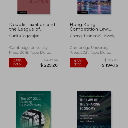
Double Taxation and
Hong Kong
the League of
Competition Law:
Nations (Cambridge
Comparative and
Sunita Jogarajan
Cheng, Thomas K. ; Kwok,
tax law Series) (en
Theoretical
Kelvin Hiu Fai
Inglés)
Perspectives (en
Inglés)
Cambridge University
Cambridge University
Press, 2018, Tapa Dura,
Press, 2021, Tapa Dura,
Nuevo
Nuevo
$ 61.51
$ 132.
40%
45%
dcto.
dcto.
$ 36.91
$ 72.