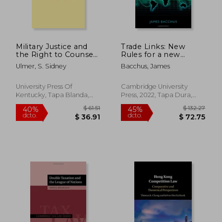
Military Justice and
Trade Links: New
the Right to Counsel
Rules for a new
(en Inglés)
World (en Inglés)
Ulmer, S. Sidney
Bacchus, James
University Press Of
Cambridge University
Kentucky, Tapa Blanda,
Press, 2022, Tapa Dura,
Nuevo
Nuevo
$ 231.88
$ 190.
45%
40%
dcto.
dcto.
$ 127.53
$ 114.