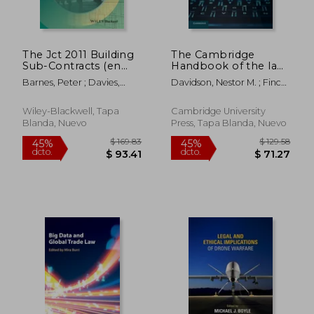
The Jct 2011 Building
The Cambridge
Sub-Contracts (en
Handbook of the law
Inglés)
of the Sharing
Barnes, Peter ; Davies,
Davidson, Nestor M. ; Finck,
Economy (en Inglés)
Matthew
Miche&#768;le ; Infranca,
John J.
Wiley-Blackwell, Tapa
Cambridge University
Blanda, Nuevo
Press, Tapa Blanda, Nuevo
$ 409.56
$ 353.
45%
45%