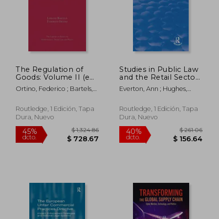
$ 316.51
$ 194.
45%
45%
dcto.
dcto.
$ 174.08
$ 106.
The Regulation of
Studies in Public Law
Goods: Volume II (en
and the Retail Sector
Inglés)
(en Inglés)
Ortino, Federico ; Bartels,
Everton, Ann ; Hughes,
Lorand
David
Routledge, 1 Edición, Tapa
Routledge, 1 Edición, Tapa
Dura, Nuevo
Dura, Nuevo