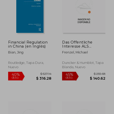
$ 22.93
$ 89.
Financial Regulation
Das Offentliche
in China (en Inglés)
Interesse ALS
Voraussetzung Der
Bian, Jing
Frenzel, Michael
Enteignung (en
Alemán)
Routledge, Tapa Dura,
Duncker & Humblot, Tapa
Nuevo
Blanda, Nuevo