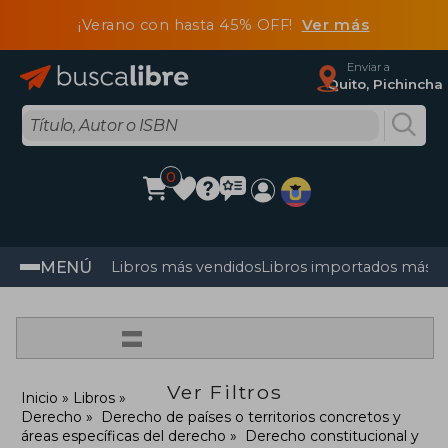
¡Verano con hasta 45% OFF!
Ver más
Enviar a
Quito, Pichincha
0
MENÚ
Libros más vendidos
Libros importados más v
=
Ver Filtros
Inicio
Libros
Derecho
Derecho de países o territorios concretos y
áreas específicas del derecho
Derecho constitucional y