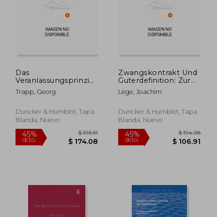
$ 195.33
$ 107.
45%
45%
dcto.
dcto.
$ 107.43
$ 59.
Das
Zwangskontrakt Und
Veranlassungsprinzip
Guterdefinition: Zur
in Der
Klarung Der Begriffe
Trapp, Georg
Lege, Joachim
Finanzverfassung Der
'Enteignung' Und
Bundesrepublik
'Inhalts- Und
Deutschland (en
Schrankenbestimmung
Duncker & Humblot, Tapa
Duncker & Humblot, Tapa
Alemán)
Des Eigentums (en
Blanda, Nuevo
Blanda, Nuevo
Alemán)