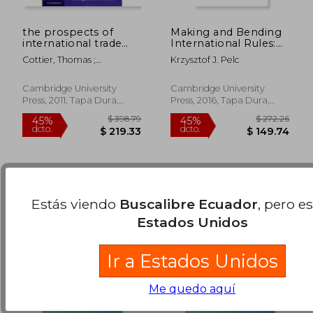
the prospects of
Making and Bending
international trade
International Rules:
regulation,from
The Design of
Cottier, Thomas ;
Krzysztof J. Pelc
fragmentation to
Exceptions and
Delimatsis, Panagiotis
$ 190.12
$ 102.
45%
40%
coherence (en Inglés)
Escape Clauses in
dcto.
dcto.
Trade law (en Inglés)
$ 104.57
$ 61.
Cambridge University
Cambridge University
Press, 2011, Tapa Dura,
Press, 2016, Tapa Dura,
Nuevo
Nuevo
Estás viendo
Buscalibre Ecuador
, pero e
Estados Unidos
Ir a Estados Unidos
Me quedo aquí