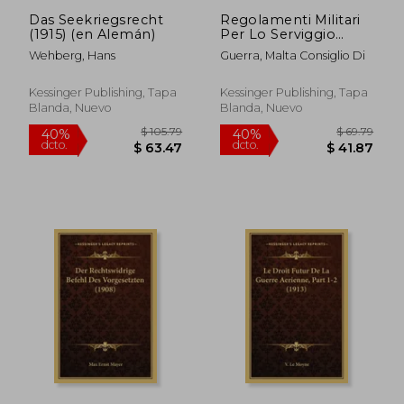
Das Seekriegsrecht
Regolamenti Militari
(1915) (en Alemán)
Per Lo Serviggio
Particolare Del
Wehberg, Hans
Guerra, Malta Consiglio Di
Reggimento Di Malta
(1776) (en Francés)
Kessinger Publishing, Tapa
Kessinger Publishing, Tapa
Blanda, Nuevo
Blanda, Nuevo
$ 72.76
$ 75.
45%
45%
dcto.
dcto.
$ 40.02
$ 41.