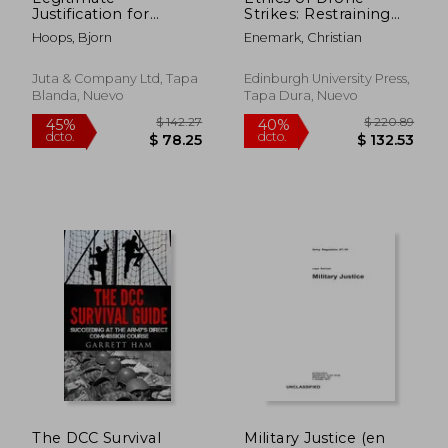
Justification for
Strikes: Restraining
Expropriation: A
Remote-Control
Hoops, Bjorn
Enemark, Christian
Comparative Law and
Killing (en Inglés)
Governance Analysis
(en Inglés)
Juta & Company Ltd, Tapa
Edinburgh University Press,
Blanda, Nuevo
Tapa Dura, Nuevo
$ 63.79
$ 89.
40%
40%
dcto.
dcto.
$ 38.27
$ 53.
The DCC Survival
Military Justice (en