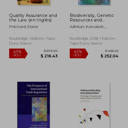
Quality Assurance and
Biodiversity, Genetic
$ 323.41
$ 458.
45%
45%
the Law (en Inglés)
Resources and
dcto.
dcto.
$ 177.88
$ 252.
Intellectual Property:
Pritchard, Elaine
Adhikari, Kamalesh ;
Developments in
Lawson, Charles
Access and Benefit
Sharing (en Inglés)
Routledge, 1 Edición, Tapa
Routledge, 2018, 1 Edición,
Dura, Nuevo
Tapa Dura, Nuevo