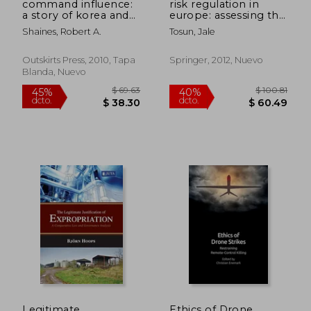
command influence:
risk regulation in
a story of korea and
europe: assessing the
the politics of
application of the
Shaines, Robert A.
Tosun, Jale
injustice (en Inglés)
precautionary
principle (en Inglés)
Outskirts Press, 2010, Tapa
Springer, 2012, Nuevo
Blanda, Nuevo
$ 105.79
$ 69.
40%
40%
dcto.
dcto.
$ 63.47
$ 41.
Legitimate
Ethics of Drone