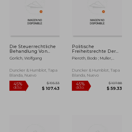
$ 527.14
$ 255.
40%
45%
dcto.
dcto.
$ 316.28
$ 140.
Die Steuerrechtliche
Politische
Behandlung Von
Freiheitsrechte Der
Vertragsgestaltungen
Rundfunkmitarbeiter
Gorlich, Wolfgang
Pieroth, Bodo ; Muller,
Zwischen
(en Alemán)
Friedrich
Angehorigen:
Verfassungsrechtliche,
Duncker & Humblot, Tapa
Duncker & Humblot, Tapa
Methodische Und
Blanda, Nuevo
Blanda, Nuevo
Steuerrechtliche
Grundlagen (en
Alemán)