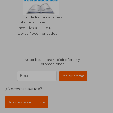
$ 98.74
$ 67
Libro de Reclamaciones
40%
40%
dcto.
dcto.
$ 59.24
$ 40.
Lista de autores
Incentivo a la Lectura
Libros Recomendados
Suscríbete para recibir ofertas y
promociones
¿Necesitas ayuda?
Ir a Centro de Soporte