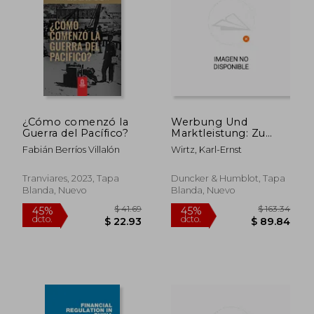
¿Cómo comenzó la
Werbung Und
Guerra del Pacífico?
Marktleistung: Zu
Einem
Fabián Berríos Villalón
Wirtz, Karl-Ernst
Anwendungsfeld Fur
Kartellrechtliche
Wettbewerbsregeln
Tranviares, 2023, Tapa
Duncker & Humblot, Tapa
(en Alemán)
Blanda, Nuevo
Blanda, Nuevo
$ 41.69
$ 163.
45%
45%
dcto.
dcto.