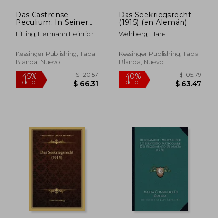
Das Castrense
Das Seekriegsrecht
Peculium: In Seiner
(1915) (en Alemán)
Geschichtlichen
Fitting, Hermann Heinrich
Wehberg, Hans
Entwickelung Und
Heutigen
Gemeinrechtlichen
Kessinger Publishing, Tapa
Kessinger Publishing, Tapa
Geltung (1871) (en
Blanda, Nuevo
Blanda, Nuevo
Alemán)
$ 398.79
$ 272.
45%
45%
dcto.
dcto.
$ 219.33
$ 149.