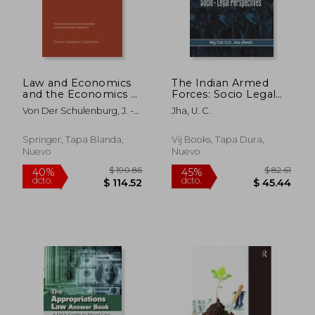
Law and Economics
The Indian Armed
and the Economics of
Forces: Socio Legal
Legal Regulation (en
Perspective (en
Von Der Schulenburg, J. -M
Jha, U. C.
Inglés)
Inglés)
Graf ; Skogh, G.
Springer, Tapa Blanda,
Vij Books, Tapa Dura,
Nuevo
Nuevo
$ 221.11
$ 231.
45%
45%
dcto.
dcto.
$ 121.61
$ 127.