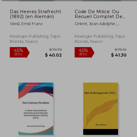
Das Heeres Strafrecht
Code De Milice: Ou
(1892) (en Alemán)
Recueil Complet Des
Lois Sur La Matiere
Weisl, Ernst Franz
Orlent, Jean Adolphe ;
(1835) (en Francés)
Cornille, Paul Joseph
Kessinger Publishing, Tapa
Kessinger Publishing, Tapa
Blanda, Nuevo
Blanda, Nuevo
$ 393.50
$ 458.
45%
45%
dcto.
dcto.
$ 216.43
$ 252.