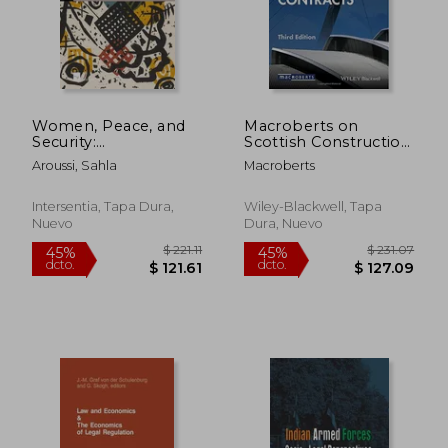
Women, Peace, and
Macroberts on
Security:
Scottish Construction
Repositioning gender
Contracts (en Inglés)
Aroussi, Sahla
Macroberts
in peace agreements
$ 458.25
$ 115
45%
40%
(en Inglés)
dcto.
dcto.
$ 252.04
$ 69.
Intersentia, Tapa Dura,
Wiley-Blackwell, Tapa
Nuevo
Dura, Nuevo