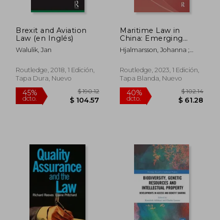
$ 169.83
$ 129.
45%
45%
dcto.
dcto.
$ 93.41
$ 71.
Brexit and Aviation
Maritime Law in
Law (en Inglés)
China: Emerging
Issues and Future
Walulik, Jan
Hjalmarsson, Johanna ;
Developments (en
Zhang, Jenny Jingbo
Inglés)
Routledge, 2018, 1 Edición,
Routledge, 2023, 1 Edición,
Tapa Dura, Nuevo
Tapa Blanda, Nuevo