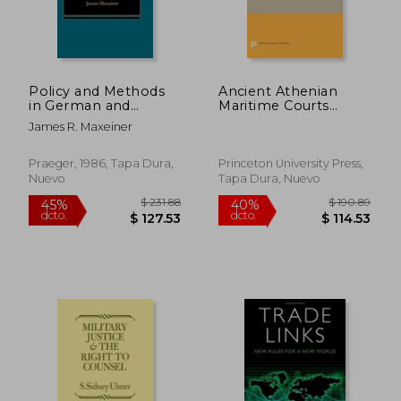
Policy and Methods
Ancient Athenian
in German and
Maritime Courts
American Antitrust
(Princeton Legacy
James R. Maxeiner
Law: A Comparative
Library)
Study (en Inglés)
Praeger, 1986, Tapa Dura,
Princeton University Press,
Nuevo
Tapa Dura, Nuevo
$ 125.89
$ 143.
40%
40%
dcto.
dcto.
$ 75.53
$ 86.