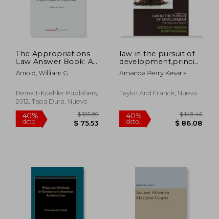
The Appropriations
law in the pursuit of
Law Answer Book: A
development,principles
Q&A Guide to Fiscal
into practice?
Arnold, William G.
Amanda Perry Kesaris
Law (en Inglés)
Berrett-Koehler Publishers,
Taylor And Francis, Nuevo
2012, Tapa Dura, Nuevo
$ 190.86
$ 82
40%
45%
dcto.
dcto.
$ 114.52
$ 45.