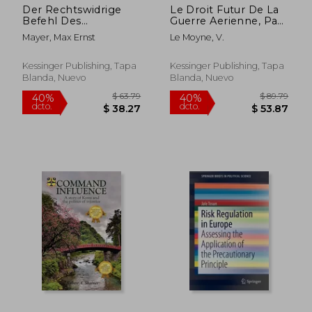
Der Rechtswidrige
Le Droit Futur De La
Befehl Des
Guerre Aerienne, Part
Vorgesetzten (1908)
1-2 (1913) (en Francés)
Mayer, Max Ernst
Le Moyne, V.
(en Alemán)
Kessinger Publishing, Tapa
Kessinger Publishing, Tapa
Blanda, Nuevo
Blanda, Nuevo
$ 120.57
$ 105.
45%
40%
dcto.
dcto.
$ 66.31
$ 63.