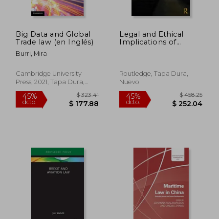
dcto.
dcto.
$ 225.26
$ 194.
Big Data and Global
Legal and Ethical
Trade law (en Inglés)
Implications of
Drone Warfare
Burri, Mira
Cambridge University
Routledge, Tapa Dura,
Press, 2021, Tapa Dura,
Nuevo
Nuevo