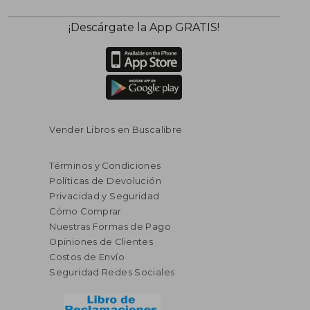
$ 44.61
$ 50.
40%
40%
¡Descárgate la App GRATIS!
dcto.
dcto.
$ 26.77
$ 30.
Vender Libros en Buscalibre
Términos y Condiciones
Políticas de Devolución
Privacidad y Seguridad
Cómo Comprar
Nuestras Formas de Pago
Opiniones de Clientes
Costos de Envío
Seguridad Redes Sociales