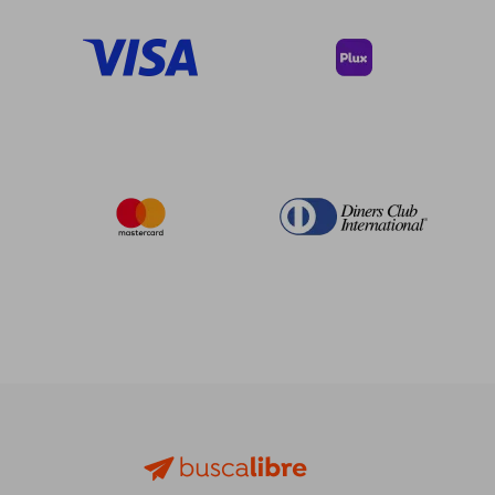
dcto.
dcto.
$ 78.25
$ 132.