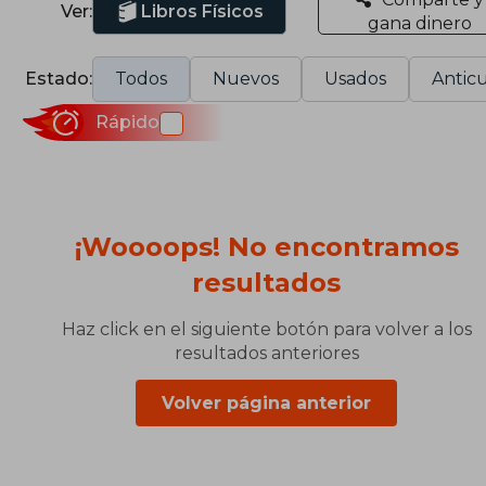
Ver:
Libros Físicos
gana dinero
Estado:
Todos
Nuevos
Usados
Anticu
Rápido
¡Woooops! No encontramos
resultados
Haz click en el siguiente botón para volver a los
resultados anteriores
Volver página anterior