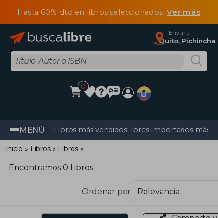
Hasta 60% dto en libros seleccionados
Ver más
Enviar a
Quito, Pichincha
0
MENÚ
Libros más vendidos
Libros importados más v
Inicio
Libros
Libros
Encontramos 0 Libros
Ordenar por
Comparte y