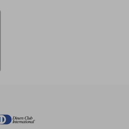
$ 123.49
$ 110.76
45%
dcto.
$ 67.92
$ 60.92