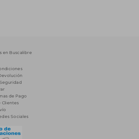
s en Buscalibre
ondiciones
 Devolución
 Seguridad
ar
rmas de Pago
 Clientes
vío
edes Sociales