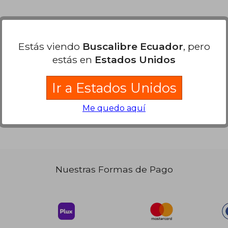
 74.74
$ 81.91
45%
45%
dcto.
dcto.
41.10
$ 45.05
Estás viendo
Buscalibre Ecuador
, pero
estás en
Estados Unidos
Ir a Estados Unidos
Me quedo aquí
Nuestras Formas de Pago