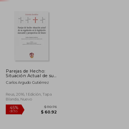
Parejas de Hecho:
Situación Actual de su
Regulación en la
Carlos Argudo Gutiérrez
Legislación Mercantil y
Perspectivas de
Futuro
Reus, 2016, 1 Edición, Tapa
Blanda, Nuevo