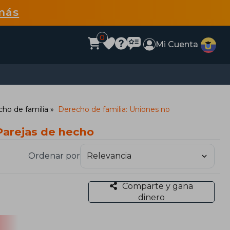
más
0
Mi Cuenta
ho de familia
Derecho de familia: Uniones no
Parejas de hecho
Ordenar por
Comparte y gana
dinero