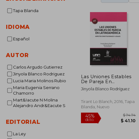
Tapa Blanda
IDIOMA
Español
AUTOR
Carlos Argudo Gutierrez
Jinyola Blanco Rodriguez
Las Uniones Estables
Lucia Maria Molinos Rubio
De Pareja En
Latinoamérica:
Maria Eugenia Serrano
Jinyola Blanco Rodríguez
Aspectos
Chamorro
Constitucionales Y
Mart&Iacute N Molina
Legales (derecho De
Tirant Lo Blanch, 2016, Tapa
Alejandro Andr&Eacute S
Familia)
Blanda, Nuevo
EDITORIAL
La Ley