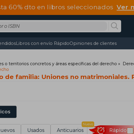
ta 60% dto en libros seleccionados
Ver 
endidos
Libros con envío Rápido
Opiniones de clientes
s o territorios concretos y áreas específicas del derecho
Derec
hecho
o de familia: Uniones no matrimoniales. 
sicos
Nuevo
uevos
Usados
Anticuarios
Rápido