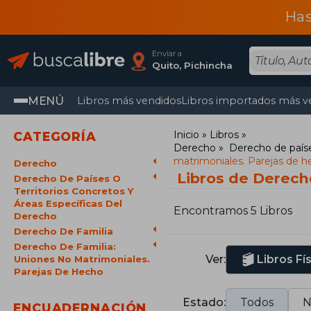
Has
Enviar a
Quito, Pichincha
MENÚ
Libros más vendidos
Libros importados más v
Inicio
Libros
CATEGORÍA
Derecho
Derecho de paíse
matrimoniales. Parejas de 
Derecho
Libros de Derech
Derecho De Países O
Territorios Concretos Y
Áreas Específicas Del
Encontramos 5 Libros
Derecho
Derecho De Familia
Derecho De Familia:
Ver:
Libros Fí
Uniones No Matrimoniales.
Parejas De Hecho
Estado:
Todos
N
ENCUADERNACIÓN