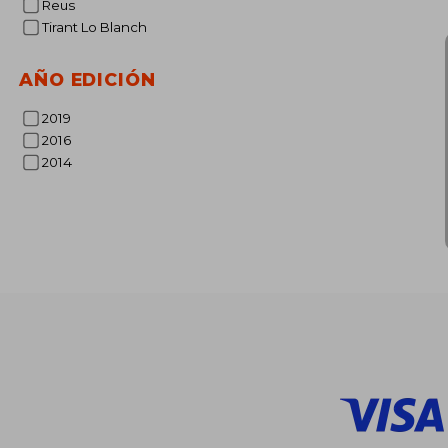
Reus
$
45%
Tirant Lo Blanch
dcto.
$ 
AÑO EDICIÓN
2019
2016
2014