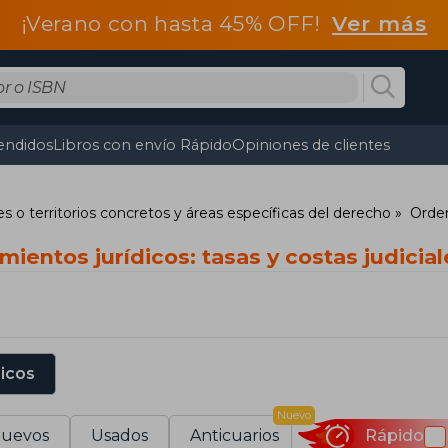
¡Verano con hasta 45% OFF!
Ver más
endidos
Libros con envío Rápido
Opiniones de clientes
s o territorios concretos y áreas específicas del derecho
Orden
ientos jurídicos: tasas y costas judicial
sicos
Nuevo
uevos
Usados
Anticuarios
Rápido