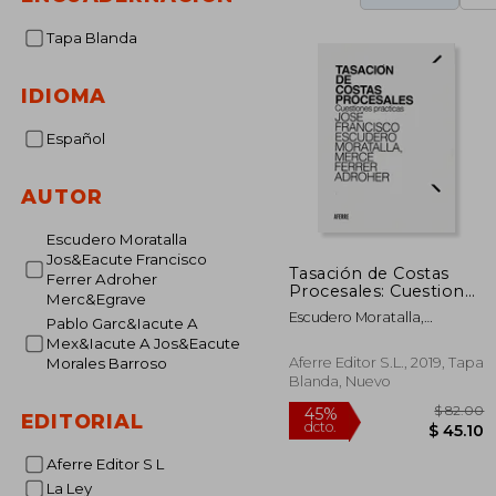
Tapa Blanda
IDIOMA
Español
AUTOR
Escudero Moratalla
Jos&Eacute Francisco
Tasación de Costas
Ferrer Adroher
Procesales: Cuestiones
Merc&Egrave
Prácticas
Escudero Moratalla,
Pablo Garc&Iacute A
Jos&Eacute; Francisco;
Mex&Iacute A Jos&Eacute
Ferrer Adroher,
Aferre Editor S.L., 2019, Tapa
Morales Barroso
Merc&Egrave;
Blanda, Nuevo
EDITORIAL
Aferre Editor S L
La Ley