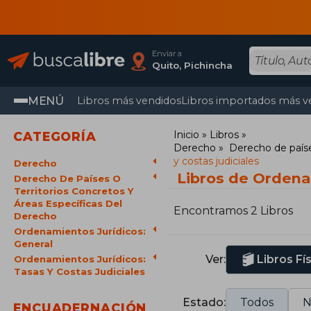
Enviar a
Quito, Pichincha
MENÚ
Libros más vendidos
Libros importados más v
Inicio
Libros
CATEGORÍA
Derecho
Derecho de paíse
y costas judiciales
Derecho
Libros de Ordenam
Derecho De Países O
Territorios Concretos Y
Áreas Específicas Del
Encontramos 2 Libros
Derecho
Ordenamientos Jurídicos:
General
Ver:
Libros Fí
Ordenamientos Jurídicos:
Tasas Y Costas Judiciales
Estado:
Todos
N
ENCUADERNACIÓN