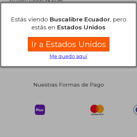
 82.00
$ 67.96
45%
Comprar Usado
dcto.
45.10
$ 37.38
Estás viendo
Buscalibre Ecuador
, pero
estás en
Estados Unidos
Ir a Estados Unidos
Me quedo aquí
Nuestras Formas de Pago