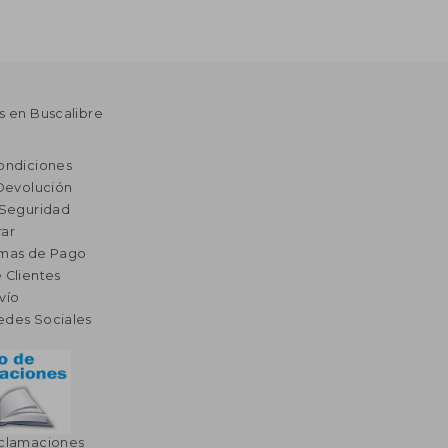
s en Buscalibre
ondiciones
 Devolución
 Seguridad
ar
rmas de Pago
 Clientes
vío
edes Sociales
eclamaciones