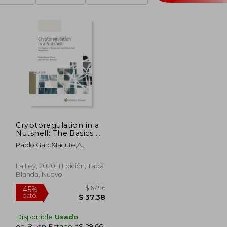
Cryptoregulation in a
Nutshell: The Basics of
Blockchain and
Pablo Garc&Iacute;A
Blockchain Regulation
Mex&Iacute;A; Jos&Eacute;
Morales Barroso
La Ley, 2020, 1 Edición, Tapa
Blanda, Nuevo
Disponible
Usado
en Buen Estado a
$ 29.66
.