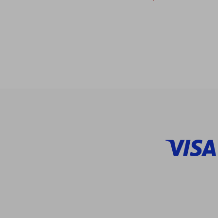
$
45%
dcto.
$ 