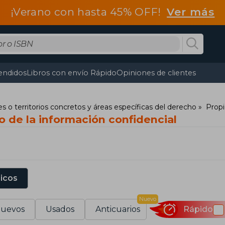
¡Verano con hasta 45% OFF!
Ver más
endidos
Libros con envío Rápido
Opiniones de clientes
s o territorios concretos y áreas específicas del derecho
Propi
o de la información confidencial
sicos
Nuevo
uevos
Usados
Anticuarios
Rápido