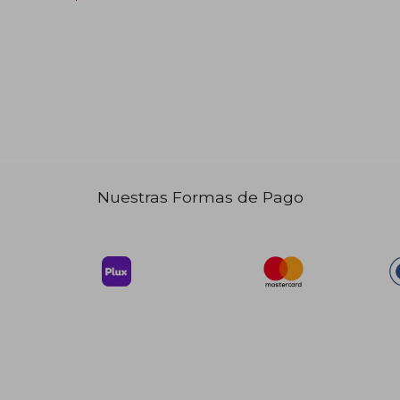
 62.48
$ 82.49
45%
dcto.
34.36
$ 45.37
Nuestras Formas de Pago