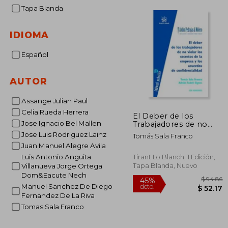
Tapa Blanda
IDIOMA
Español
AUTOR
Assange Julian Paul
Celia Rueda Herrera
El Deber de los
Jose Ignacio Bel Mallen
Trabajadores de no
Violar los Secretos de
Jose Luis Rodriguez Lainz
Tomás Sala Franco
la Empresa y los
Juan Manuel Alegre Avila
Acuerdos de
Confidencialidad
Luis Antonio Anguita
Tirant Lo Blanch, 1 Edición,
Tapa Blanda, Nuevo
Villanueva Jorge Ortega
Dom&Eacute Nech
Manuel Sanchez De Diego
Fernandez De La Riva
Tomas Sala Franco
$
45%