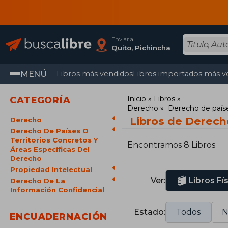
Enviar a
Quito, Pichincha
MENÚ
Libros más vendidos
Libros importados más v
Inicio
Libros
CATEGORÍA
Derecho
Derecho de paíse
Libros de Derech
Derecho
Derecho De Países O
Territorios Concretos Y
Encontramos 8 Libros
Áreas Específicas Del
Derecho
Propiedad Intelectual
Ver:
Libros Fí
Derecho De La
Información Confidencial
Estado:
Todos
N
ENCUADERNACIÓN