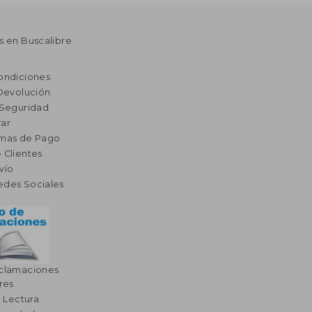
s en Buscalibre
ondiciones
 Devolución
 Seguridad
ar
rmas de Pago
 Clientes
vío
edes Sociales
eclamaciones
res
a Lectura