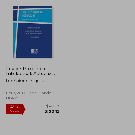
Ley de Propiedad
Intelectual: Actualizada
a Mayo de 2019
Luis Antonio Anguita
Villanueva; Jorge Ortega
Dom&Eacute;Nech
Reus, 2019, Tapa Blanda,
Nuevo
$ 42.24
$ 40.27
45%