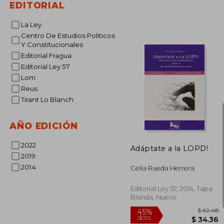
EDITORIAL
dcto.
$ 
La Ley
Centro De Estudios Politicos
Y Constitucionales
Editorial Fragua
Editorial Ley 57
Lom
Reus
Tirant Lo Blanch
AÑO EDICIÓN
2022
Adáptate a la LOPD!
2019
2014
Celia Rueda Herrera
Editorial Ley 57, 2014, Tapa
Blanda, Nuevo