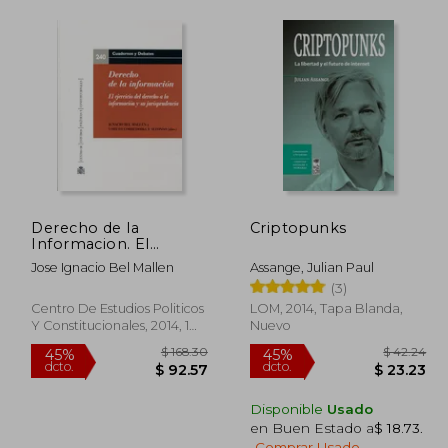
Derecho de la
Criptopunks
Informacion. El
Ejercicio del Derecho a
Jose Ignacio Bel Mallen
Assange, Julian Paul
la Informacion
(3)
Centro De Estudios Politicos
LOM, 2014, Tapa Blanda,
Y Constitucionales, 2014, 1
Nuevo
Edición, Tapa Blanda,
Nuevo
Disponible
Usado
en Buen Estado a
$ 18.73
.
 94.86
$ 168.30
45%
45%
Comprar Usado