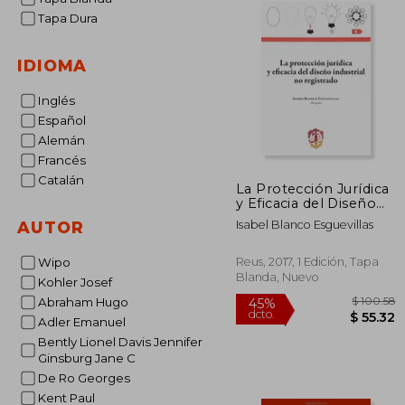
Tapa Dura
IDIOMA
Inglés
Español
Alemán
Francés
Catalán
La Protección Jurídica
y Eficacia del Diseño
Industrial no
Isabel Blanco Esguevillas
AUTOR
Registrado
Reus, 2017, 1 Edición, Tapa
Wipo
Blanda, Nuevo
Kohler Josef
Abraham Hugo
Adler Emanuel
Bently Lionel Davis Jennifer
Ginsburg Jane C
De Ro Georges
$ 
45%
dcto.
$ 
Kent Paul