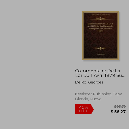
$ 
45%
dcto.
$ 2
Commentaire De La
Loi Du 1 Avril 1879 Sur
Les Marques De
De Ro, Georges
Fabrique Et De
Commerce (1879) (en
Francés)
Kessinger Publishing, Tapa
Blanda, Nuevo