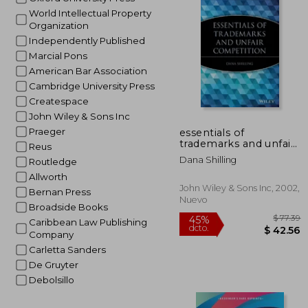
$ 
45%
World Intellectual Property
dcto.
$ 3
Organization
Independently Published
Marcial Pons
American Bar Association
Cambridge University Press
Createspace
John Wiley & Sons Inc
Praeger
essentials of
trademarks and unfair
Reus
competition
Dana Shilling
Routledge
Allworth
John Wiley & Sons Inc, 2002,
Bernan Press
Nuevo
Broadside Books
Caribbean Law Publishing
Company
Carletta Sanders
De Gruyter
Debolsillo