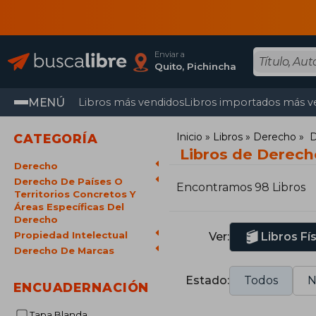
Enviar a
Quito, Pichincha
MENÚ
Libros más vendidos
Libros importados más v
Inicio
Libros
Derecho
D
CATEGORÍA
Libros de Derec
Derecho
Derecho De Países O
Encontramos 98 Libros
Territorios Concretos Y
Áreas Específicas Del
Derecho
Propiedad Intelectual
Ver:
Libros Fí
Derecho De Marcas
Estado:
Todos
N
ENCUADERNACIÓN
Tapa Blanda