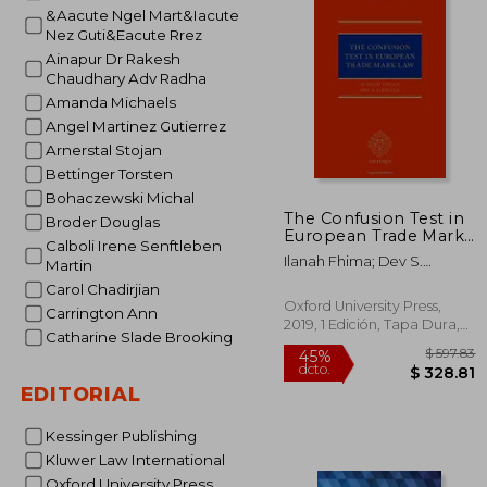
&Aacute Ngel Mart&Iacute
Nez Guti&Eacute Rrez
Ainapur Dr Rakesh
Chaudhary Adv Radha
Amanda Michaels
Angel Martinez Gutierrez
Arnerstal Stojan
Bettinger Torsten
Bohaczewski Michal
The Confusion Test in
Broder Douglas
European Trade Mark
Calboli Irene Senftleben
law (en Inglés)
Ilanah Fhima; Dev S.
Martin
Gangjee
Carol Chadirjian
Oxford University Press,
Carrington Ann
2019, 1 Edición, Tapa Dura,
Catharine Slade Brooking
Nuevo
EDITORIAL
Kessinger Publishing
Kluwer Law International
Oxford University Press