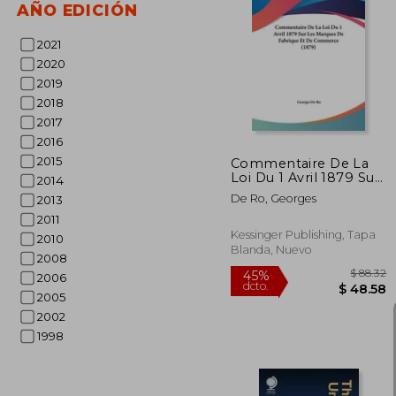
AÑO EDICIÓN
2021
$
45%
dcto.
$ 
2020
2019
2018
2017
2016
2015
Commentaire De La
Loi Du 1 Avril 1879 Sur
2014
Les Marques De
De Ro, Georges
2013
Fabrique Et De
Commerce (1879) (en
2011
Francés)
Kessinger Publishing, Tapa
2010
Blanda, Nuevo
2008
2006
2005
2002
1998