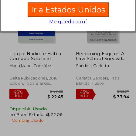
Ir a Estados Unidos
Me quedo aquí
 88.32
$ 171.38
45%
45%
dcto.
dcto.
48.58
$ 94.26
Lo que Nadie te Había
Becoming Esquire: A
Contado Sobre el
Law School Survival
Neuromarketing y las
Guide Series (en
María Izabel González
Sanders, Carletta
Marcas
Inglés)
Sánchez
Delta Publicaciones, 2016, 1
Carletta Sanders, Tapa
Edición, Tapa Blanda,
Blanda, Nuevo
Nuevo
Disponible
Usado
en Buen Estado a
$ 22.06
.
Comprar Usado