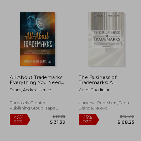
477.53
$ 40.82
45%
45%
dcto.
dcto.
62.64
$ 22.45
All About Trademarks:
The Business of
Everything You Need
Trademarks: A
to Know About
Practical Guide to
Evans, Andrea Hence
Carol Chadirjian
Trademarks From a
Trademark
Former USPTO
Management for
Trademark Examining
Attorneys and
Purposely Created
Universal Publishers, Tapa
Attorney (en Inglés)
Paralegals
Publishing Group, Tapa
Blanda, Nuevo
Blanda, Nuevo