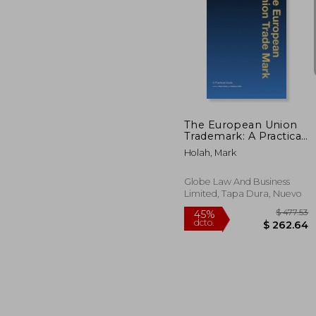
$
45%
dcto.
$ 
The European Union
Trademark: A Practical
Guide (en Inglés)
Holah, Mark
Globe Law And Business
Limited, Tapa Dura, Nuevo