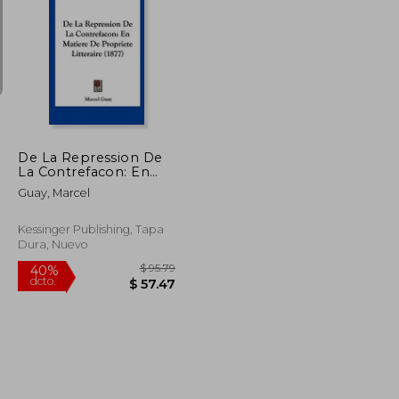
$ 74.06
$ 220.61
45%
dcto.
$ 40.73
$ 121.34
De La Repression De
La Contrefacon: En
Matiere De Propriete
Guay, Marcel
Litteraire (1877) (en
Francés)
Kessinger Publishing, Tapa
Dura, Nuevo