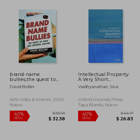
brand-name
Intellectual Property:
bullies,the quest to
A Very Short
 93.79
$ 57.08
45%
45%
own and control
Introduction (Very
dcto.
dcto.
David Bollier
Vaidhyanathan, Siva
56.27
$ 31.39
culture
Short Introductions)
(en Inglés)
John Wiley & Sons Inc, 2005,
Oxford University Press,
Nuevo
Tapa Blanda, Nuevo