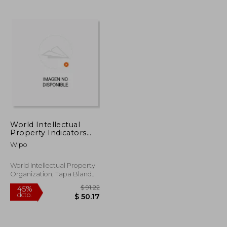
$ 68.97
$ 95.79
40%
dcto.
$ 37.94
$ 57.47
World Intellectual
Property Indicators
2023 (en Inglés)
Wipo
World Intellectual Property
Organization, Tapa Blanda,
Nuevo