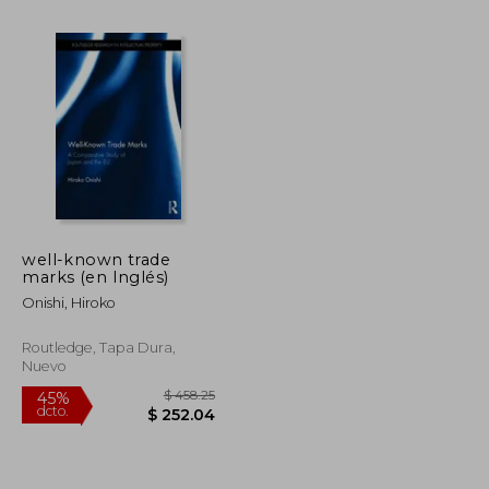
well-known trade
marks (en Inglés)
$ 124.10
$ 91.22
45%
dcto.
Onishi, Hiroko
$ 68.25
$ 50.17
Routledge, Tapa Dura,
Nuevo