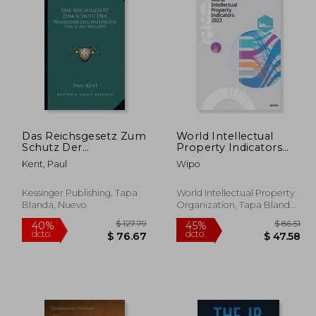
597.83
$ 63.36
40%
40%
dcto.
dcto.
28.81
$ 38.02
Das Reichsgesetz Zum
World Intellectual
Schutz Der
Property Indicators
Waarenbezeichnungen:
2022 (en Inglés)
Kent, Paul
Wipo
Vom 12 Mai 1894
(1897) (en Alemán)
Kessinger Publishing, Tapa
World Intellectual Property
Blanda, Nuevo
Organization, Tapa Blanda,
Nuevo