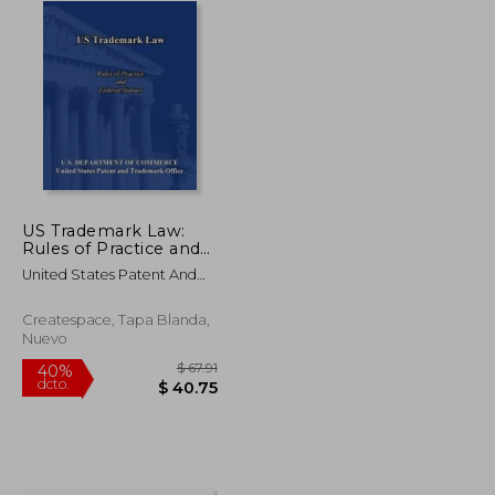
US Trademark Law:
Rules of Practice and
Federal Statues (en
United States Patent And
Inglés)
Trademark Offic
Createspace, Tapa Blanda,
Nuevo
$ 69.79
$ 67.91
40%
dcto.
$ 41.87
$ 40.75