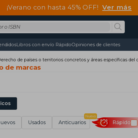
¡Verano con hasta 45% OFF!
Ver más
endidos
Libros con envío Rápido
Opiniones de clientes
erecho de países o territorios concretos y áreas específicas del
ho de marcas
sicos
Nuevo
uevos
Usados
Anticuarios
Rápido