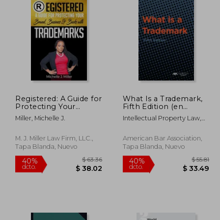
Registered: A Guide for
What Is a Trademark,
Protecting Your
Fifth Edition (en
Business, Brand &
Inglés)
Miller, Michelle J.
Intellectual Property Law,
Bucks (en Inglés)
Aba Section O
M. J. Miller Law Firm, LLC.,
American Bar Association,
Tapa Blanda, Nuevo
Tapa Blanda, Nuevo