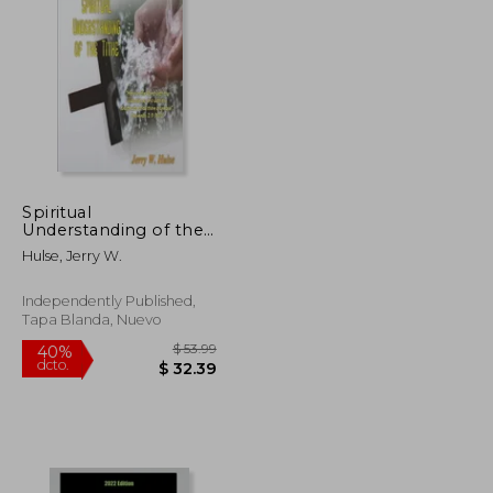
$ 55.81
$ 92.01
45%
dcto.
$ 33.49
$ 50.61
Spiritual
Understanding of the
Tithe (en Inglés)
Hulse, Jerry W.
Independently Published,
Tapa Blanda, Nuevo