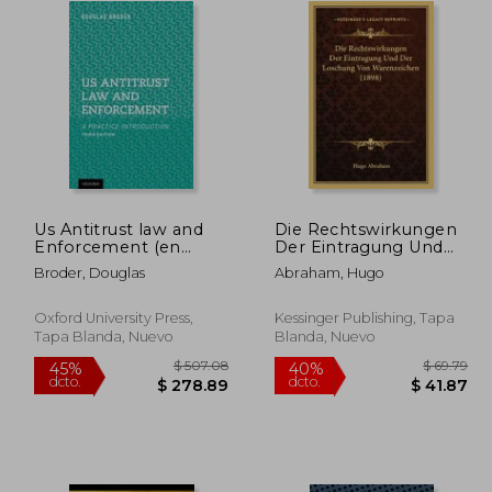
Us Antitrust law and
Die Rechtswirkungen
Enforcement (en
Der Eintragung Und
Inglés)
Der Loschung Von
Broder, Douglas
Abraham, Hugo
Warenzeichen (1898)
(en Alemán)
Oxford University Press,
Kessinger Publishing, Tapa
Tapa Blanda, Nuevo
Blanda, Nuevo
100.58
$ 507.08
45%
40%
dcto.
dcto.
55.32
$ 278.89