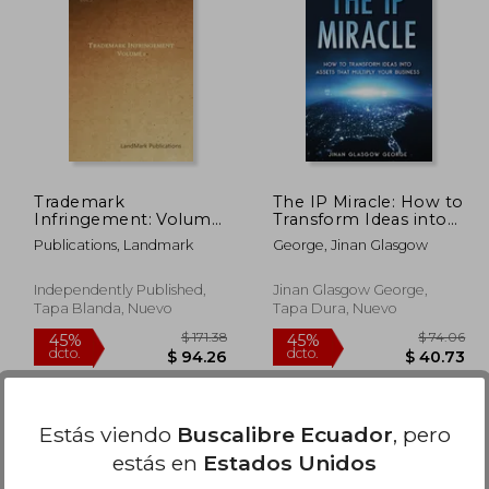
 77.39
$ 127.79
40%
45%
dcto.
dcto.
42.56
$ 76.67
Trademark
The IP Miracle: How to
Infringement: Volume
Transform Ideas into
1 (en Inglés)
Assets that Multiply
Publications, Landmark
George, Jinan Glasgow
Your Business (en
Inglés)
Independently Published,
Jinan Glasgow George,
Tapa Blanda, Nuevo
Tapa Dura, Nuevo
Estás viendo
Buscalibre Ecuador
, pero
estás en
Estados Unidos