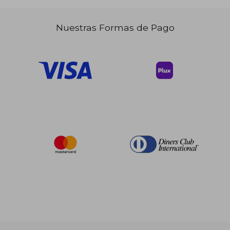
Nuestras Formas de Pago
$ 56.59
$ 52.
45%
45%