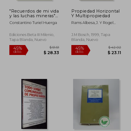
"Recuerdos de mi vida
Propiedad Horizontal
y las luchas mineras"
Y Multipropiedad
(Ensayo)
Constantino Turiel Huerga
Rams Albesa,J. Y Rogel
Vide, C (Dirs.)
Ediciones Beta III Milenio,
J.M Bosch, 1999, Tapa
Tapa Blanda, Nuevo
Blanda, Nuevo
$ 236.00
$ 45.
45%
45%
dcto.
dcto.
$ 129.80
$ 25.