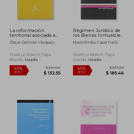
La información
Régimen Jurídico de
territorial asociada a
los Bienes Inmuebles
las bases gráficas
de Interés Cultural en
Óscar Germán Vázquez
María Emilia Casar Furió
registrales
la Legislación
Asenjo
Valenciana
Tirant Lo Blanch, Tapa
Tirant Lo Blanch, Tapa
Blanda,
Usado
Blanda,
Usado
$ 27.37
$ 72.
45%
45%
dcto.
dcto.
$ 15.05
$ 39.