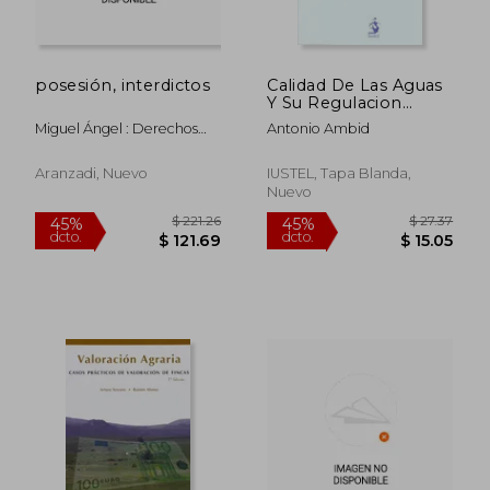
posesión, interdictos
Calidad De Las Aguas
Y Su Regulacion
Juridica
Miguel Ángel : Derechos
Antonio Ambid
Reales. Cosas Y Bienes.
Derecho De Cultivo. Agua.
Aranzadi, Nuevo
IUSTEL, Tapa Blanda,
Derecho Min Torres Mateos
Nuevo
$ 44.75
$ 36.
45%
45%