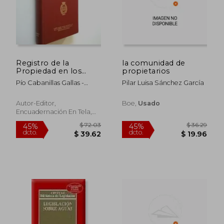
Registro de la
la comunidad de
Propiedad en los
propietarios
Sistemas Latinos el
Pío Cabanillas Gallas -
Pilar Luisa Sánchez García
Tomo i i i
Pablo Martínez De La
$ 51.16
$ 69.
45%
45%
Cueva - Ángel De La
dcto.
dcto.
$ 28.14
$ 38.
Autor-Editor,
Boe,
Usado
Fuente Junco - Manuel
Encuadernación En Tela,
Amorós Gosálbez
Usado