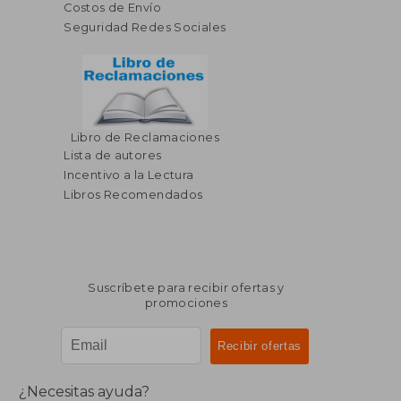
Costos de Envío
Seguridad Redes Sociales
$ 97.47
$ 38
45%
45%
dcto.
dcto.
$ 53.61
$ 20.
Libro de Reclamaciones
Lista de autores
Incentivo a la Lectura
Libros Recomendados
Suscríbete para recibir ofertas y
promociones
¿Necesitas ayuda?