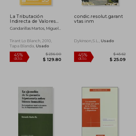
La Tributación
condic.resolut.garant
$ 56.88
$ 30.
45%
45%
Indirecta de Valores
vtas inm
dcto.
dcto.
$ 31.28
$ 16.
Sobre Activos
Gandarillas Martos, Miguel
Inmobiliarios: El Art.
De Los Santos
108 de la lmv
Tirant Lo Blanch, 2010,
Dykinson,s.l.,
Usado
Tapa Blanda,
Usado