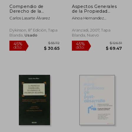
Compendio de
Aspectos Generales
Derecho de la
de la Propiedad
Persona y del
Horizontal
Carlos Lasarte Álvarez
Ainoa Hernandez
Patrimonio
Orbegozo
Dykinson, 8ª Edición, Tapa
Aranzadi, 2007, Tapa
Blanda,
Usado
Blanda, Nuevo
$ 51.51
$ 42.
45%
45%
dcto.
dcto.
$ 28.33
$ 23.