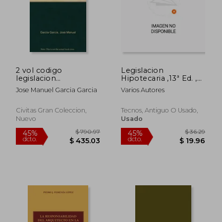
$ 905.62
$ 67.
45%
45%
dcto.
dcto.
$ 498.09
$ 37.
2 vol codigo
Legislacion
legislacion
Hipotecaria ,13ª Ed. ,
inmobiliaria
1998
Jose Manuel Garcia Garcia
Varios Autores
hipotecaria
Civitas Gran Coleccion,
Tecnos, Antiguo O Usado,
Nuevo
Usado