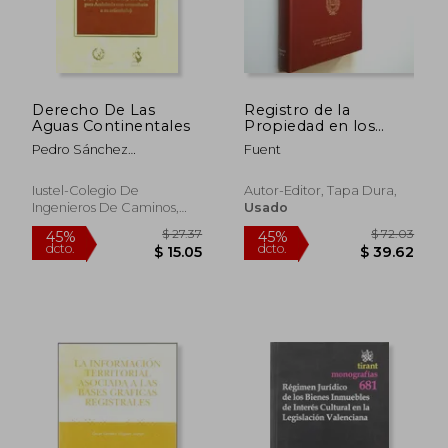
Derecho De Las
Registro de la
Aguas Continentales
Propiedad en los
Sistemas Latinos el
Pedro Sánchez
Fuent
Tomo i
Núñez,Antonio Pérez
Marín
Iustel-Colegio De
Autor-Editor, Tapa Dura,
Ingenieros De Caminos,
Usado
Canales Y Puertos., Madrid,
Guaflex, Nuevo
$ 44.20
$ 48.
45%
45%
dcto.
dcto.
$ 24.31
$ 26.