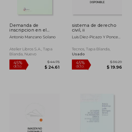
Demanda de
sistema de derecho
inscripcion en el
civil, ii
registro de la
Antonio Manzano Solano
Luis Diez-Picazo Y Ponce
propiedad (principios
De Leon
- rogacion -
presentacion)
Atelier Libros S.A., Tapa
Tecnos, Tapa Blanda,
Blanda, Nuevo
Usado
$ 60.25
$ 128.
45%
45%
dcto.
dcto.
$ 33.14
$ 70.