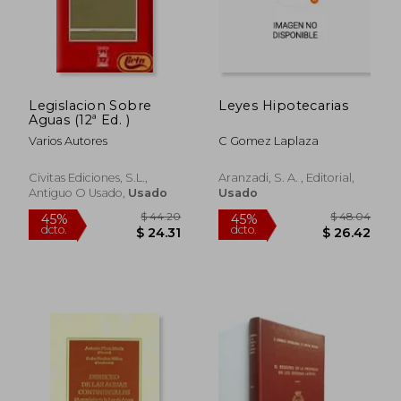
Legislacion Sobre
Leyes Hipotecarias
Aguas (12ª Ed. )
Varios Autores
C Gomez Laplaza
Civitas Ediciones, S.L.,
Aranzadi, S. A. , Editorial,
Antiguo O Usado,
Usado
Usado
$ 72.03
$ 36.
45%
45%
dcto.
dcto.
$ 39.62
$ 19.