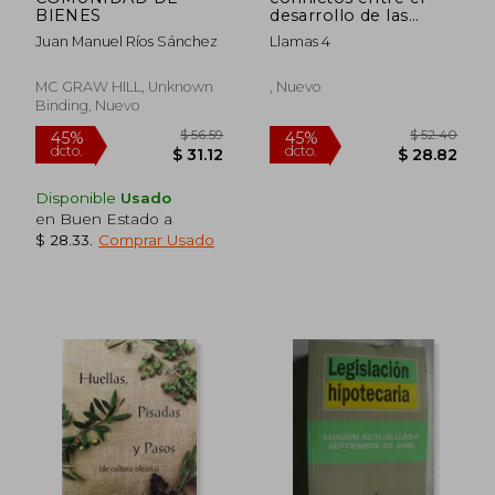
BIENES
desarrollo de las
aguas subterraneas y
Juan Manuel Ríos Sánchez
Llamas 4
la conservacion de los
humedales: la cuenca
alta del guadiana
MC GRAW HILL, Unknown
, Nuevo
Binding, Nuevo
Disponible
Usado
en Buen Estado a
$ 28.33
.
Comprar Usado
$ 302.64
$ 41.
45%
45%
dcto.
dcto.
$ 166.45
$ 22.