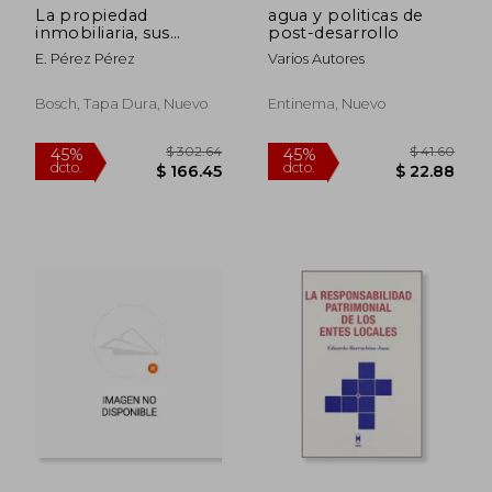
La propiedad
agua y politicas de
inmobiliaria, sus
post-desarrollo
formas y su
E. Pérez Pérez
Varios Autores
inscripción registral:
Propiedad agraria,
forestal, de las aguas,
Bosch, Tapa Dura, Nuevo
Entinema, Nuevo
de las minas,
urbanística,
horizontal y de los
complejos
inmobiliarios privados
$ 36.29
$ 36.
45%
45%
dcto.
dcto.
$ 19.96
$ 19.