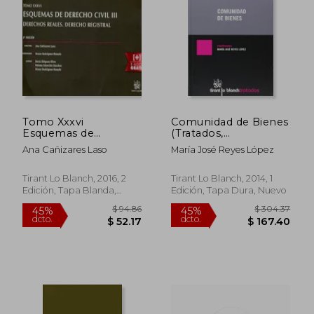
Tomo Xxxvi
Comunidad de Bienes
Esquemas de
(Tratados,
Derecho Civil iii
Comentarios y
Ana Cañizares Laso
María José Reyes López
Derechos Reales.
Practicas Procesales)
Derecho Registral 2ª
Edición
Tirant Lo Blanch, 2016, 2
Tirant Lo Blanch, 2014, 1
Edición, Tapa Blanda,
Edición, Tapa Dura, Nuevo
Nuevo
$ 94.86
$ 304.
45%
45%
dcto.
dcto.