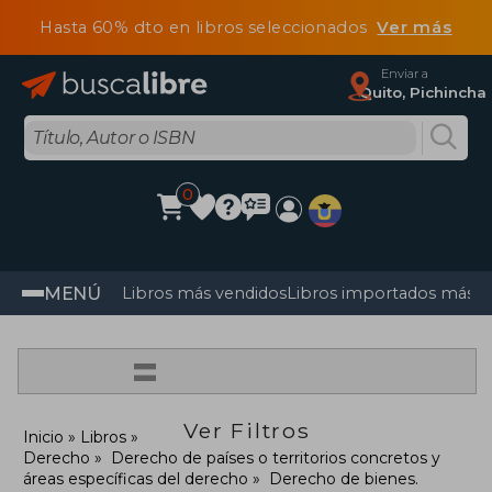
Hasta 60% dto en libros seleccionados
Ver más
Enviar a
Quito, Pichincha
0
MENÚ
Libros más vendidos
Libros importados más v
=
Ver Filtros
Inicio
Libros
Derecho
Derecho de países o territorios concretos y
áreas específicas del derecho
Derecho de bienes.