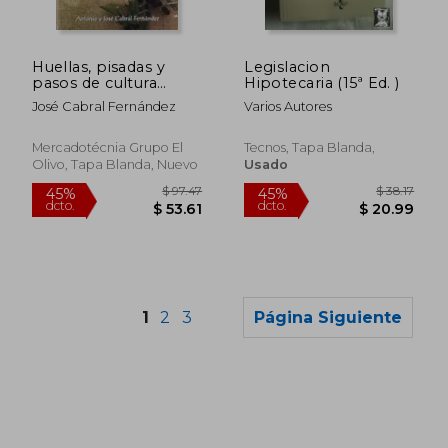
Huellas, pisadas y
Legislacion
pasos de cultura
Hipotecaria (15ª Ed. )
olearia + CD
José Cabral Fernández
Varios Autores
Mercadotécnia Grupo El
Tecnos, Tapa Blanda,
Olivo, Tapa Blanda, Nuevo
Usado
1
2
3
Página Siguiente
$ 38.60
$ 27.
45%
45%
dcto.
dcto.
$ 21.23
$ 15.