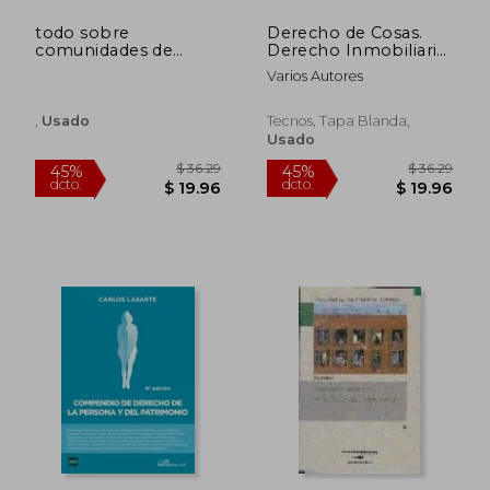
todo sobre
Derecho de Cosas.
comunidades de
Derecho Inmobiliario
propietarios
y Registral (T. 3) (5ª
Varios Autores
Ed. )
,
Usado
Tecnos, Tapa Blanda,
Usado
$ 36.29
$ 83
45%
45%
dcto.
dcto.
$ 19.96
$ 45.