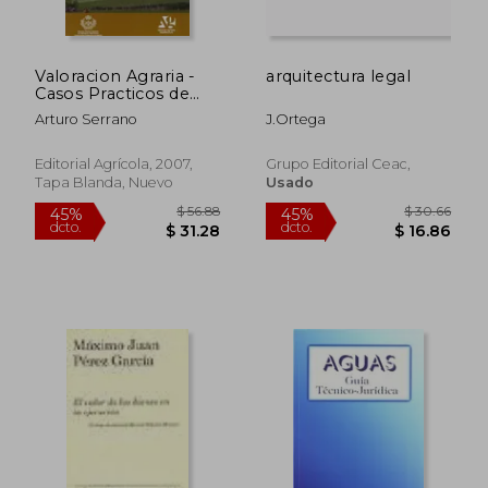
dcto.
dcto.
$ 24.61
$ 19.
Valoracion Agraria -
arquitectura legal
Casos Practicos de
Valoracion de Fincas
Arturo Serrano
J.ortega
Editorial Agrícola, 2007,
Grupo Editorial Ceac,
Tapa Blanda, Nuevo
Usado