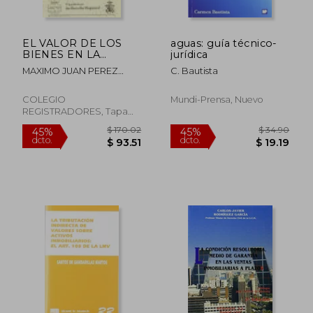
$ 221.26
$ 27.
45%
45%
dcto.
dcto.
$ 121.69
$ 15.
EL VALOR DE LOS
aguas: guía técnico-
BIENES EN LA
jurídica
EJECUCION (En
MAXIMO JUAN PEREZ
C. Bautista
papel)
GARCIA
COLEGIO
Mundi-Prensa, Nuevo
REGISTRADORES, Tapa
Blanda, Nuevo