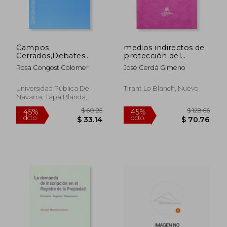
Campos
medios indirectos de
Cerrados,Debates
protección del
Abiertos. Análisis
derecho de crédito
Rosa Congost Colomer
José Cerdá Gimeno
Histórico De La
Propiedad En Europa
Siglos XVI-XIX
Universidad Pública De
Tirant Lo Blanch, Nuevo
(Historia)
Navarra, Tapa Blanda,
Nuevo
$ 241.00
$ 337.
45%
45%
dcto.
dcto.
$ 132.55
$ 185.