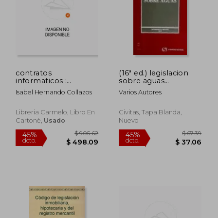
$ 37.10
$ 40.
45%
45%
dcto.
dcto.
$ 20.40
$ 22.
contratos
(16ª ed.) legislacion
informaticos :
sobre aguas
derecho
(Bibliot.Legislacion
Isabel Hernando Collazos
Varios Autores
informatico:legislacion
2010)
y practica
Libreria Carmelo, Libro En
Civitas, Tapa Blanda,
Cartoné,
Usado
Nuevo