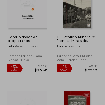
$ 40.10
$ 55.
45%
45%
dcto.
dcto.
$ 22.06
$ 30.
Comunidades de
El Batallón Minero nº
propietarios
1 en las Minas de
Vizcaya: Cuadernos de
Felix Perez Gonzalez
Fátima Pastor Ruiz
Investigación Minera
= Lehenengo
Meatze-Batailoia
Pentape Editorial, Tapa
Ediciones Beta III Milenio,
Bizkaiko Meategietan:
Blanda, Nuevo
2010, 1 Edición, Tapa
Meatze-Ikerketa
Blanda, Nuevo
Koadernoak (en
Español, Euskera)