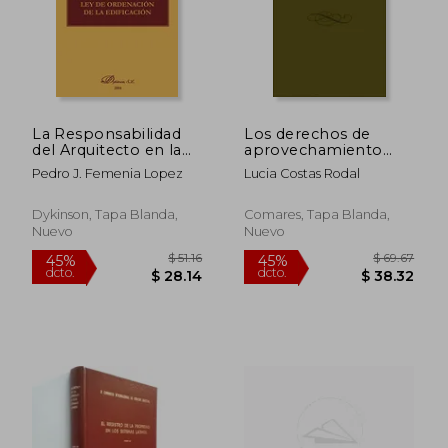
La Responsabilidad
Los derechos de
$ 790.97
$ 36.
45%
45%
del Arquitecto en la
aprovechamiento
dcto.
dcto.
$ 435.03
$ 19.
ley de Ordenacion de
por turno
Pedro J. Femenia Lopez
Lucia Costas Rodal
la e Dificacion
Dykinson, Tapa Blanda,
Comares, Tapa Blanda,
Nuevo
Nuevo