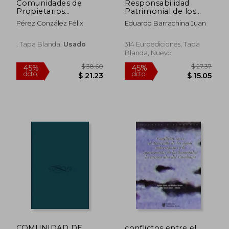
Comunidades de
Responsabilidad
Propietarios
Patrimonial de los
Comentario a la
Entes Locales
Pérez González Félix
Eduardo Barrachina Juan
Nueva ley de
Propiedad Horizontal
, Tapa Blanda,
Usado
314 Euroediciones, Tapa
Blanda, Nuevo
$ 55.72
$ 126
45%
45%
dcto.
dcto.
$ 30.65
$ 69.
COMUNIDAD DE
conflictos entre el