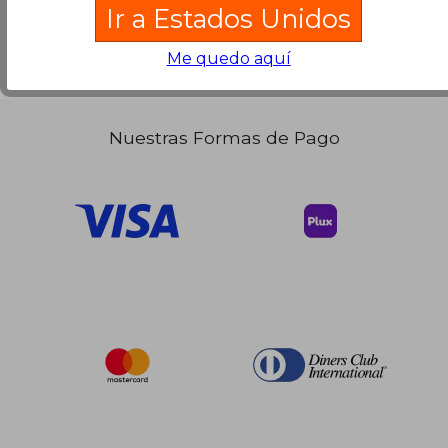
Ir a Estados Unidos
Me quedo aquí
$ 199.45
45%
dcto.
$ 109.70
Nuestras Formas de Pago