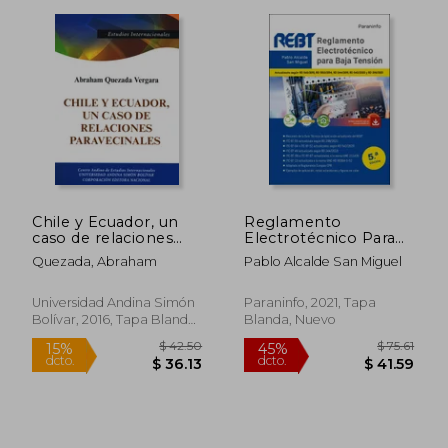
Chile y Ecuador, un
Reglamento
caso de relaciones
Electrotécnico Para
paravecinales: Origen
Baja Tensión 5. ª
Quezada, Abraham
Pablo Alcalde San Miguel
histórico y su
Edición 2021
impacto en la pos
Guerra Fría, 1990-
Universidad Andina Simón
Paraninfo, 2021, Tapa
2010
Bolívar, 2016, Tapa Blanda,
Blanda, Nuevo
Nuevo