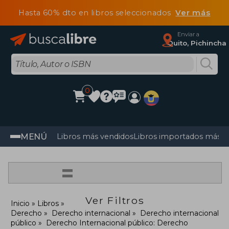
Hasta 60% dto en libros seleccionados
Ver más
Enviar a
Quito, Pichincha
0
MENÚ
Libros más vendidos
Libros importados más v
=
Ver Filtros
Inicio
Libros
Derecho
Derecho internacional
Derecho internacional
público
Derecho Internacional público: Derecho