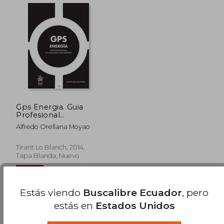
$ 42.50
$ 75
15%
45%
dcto.
dcto.
$ 36.13
$ 41.
Gps Energia. Guia
Profesional
Actualizable por
Alfredo Orellana Moyao
Internet
Tirant Lo Blanch, 2014,
Tapa Blanda, Nuevo
Estás viendo
Buscalibre Ecuador
, pero
estás en
Estados Unidos