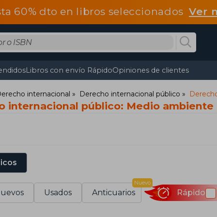
ta 60% dto en libros seleccionados
Ver 
endidos
Libros con envío Rápido
Opiniones de clientes
erecho internacional
Derecho internacional público
Derecho
o internacional público: Medio ambiente
sicos
Nuevo
uevos
Usados
Anticuarios
Rápido