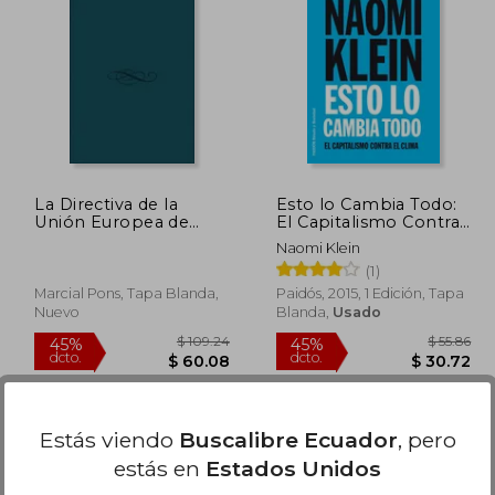
 27.37
$ 28.22
15%
45%
dcto.
dcto.
15.05
$ 23.99
La Directiva de la
Esto lo Cambia Todo:
Unión Europea de
El Capitalismo Contra
evaluación de impacto
el Clima
Naomi Klein
ambiental de
(1)
proyectos: balance de
treinta años
Marcial Pons, Tapa Blanda,
Paidós, 2015, 1 Edición, Tapa
(Monografías jurídicas)
Nuevo
Blanda,
Usado
Estás viendo
Buscalibre Ecuador
, pero
estás en
Estados Unidos