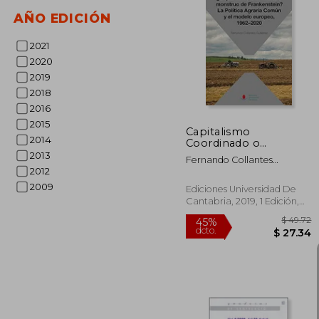
AÑO EDICIÓN
$
45%
2021
dcto.
$ 
2020
2019
2018
2016
2015
Capitalismo
2014
Coordinado o
Monstruo de
2013
Fernando Collantes
Frankenstein? La
2012
Guti&Eacute;Rrez
Política Agraria
2009
Común y el Modelo
Ediciones Universidad De
Europeo, 1962-2020
Cantabria, 2019, 1 Edición,
(Sociales)
Tapa Blanda, Nuevo