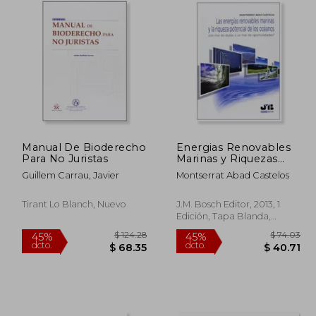
Manual De Bioderecho
Energias Renovables
Para No Juristas
Marinas y Riquezas
Potencial Oceanos: Un
Guillem Carrau, Javier
Montserrat Abad Castelos
mar de Dudas o un
mar de
Oportunidades?
Tirant Lo Blanch, Nuevo
J.M. Bosch Editor, 2013, 1
Edición, Tapa Blanda,
Nuevo
$ 59.85
$ 124.28
45%
45%
dcto.
dcto.
32.92
$ 68.35