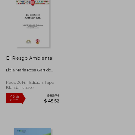
$ 914.37
$ 143.23
45%
dcto.
$ 502.90
$ 78.78
El Riesgo Ambiental
Lidia María Rosa Garrido
Cordobera
Reus, 2014, 1 Edición, Tapa
Blanda, Nuevo