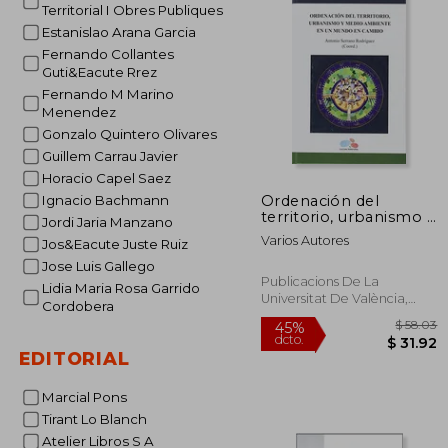
Territorial I Obres Publiques
Estanislao Arana Garcia
Fernando Collantes
Guti&Eacute Rrez
Fernando M Marino
Menendez
Gonzalo Quintero Olivares
Guillem Carrau Javier
Horacio Capel Saez
Ordenación del
Ignacio Bachmann
territorio, urbanismo y
Jordi Jaria Manzano
medio ambiente en
Varios Autores
Jos&Eacute Juste Ruiz
un mundo en cambio
Jose Luis Gallego
Publicacions De La
Lidia Maria Rosa Garrido
Universitat De València,
Cordobera
Tapa Dura, Nuevo
EDITORIAL
Marcial Pons
Tirant Lo Blanch
Atelier Libros S A