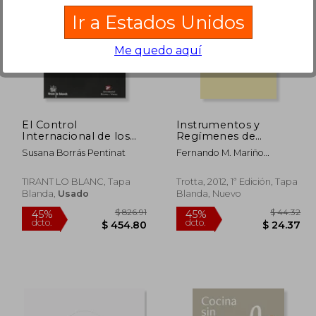
Ir a Estados Unidos
Me quedo aquí
 49.72
$ 109.24
45%
45%
dcto.
dcto.
27.34
$ 60.08
El Control
Instrumentos y
Internacional de los
Regímenes de
Tratados Multilaterales
Cooperación
Susana Borrás Pentinat
Fernando M. Mariño
de Protección del
Internacional
Menéndez
Medio Ambiente
¿Apariencias o
TIRANT LO BLANC, Tapa
Trotta, 2012, 1ª Edición, Tapa
Realidades?
Blanda,
Usado
Blanda, Nuevo
(Homenajes &
Congresos)