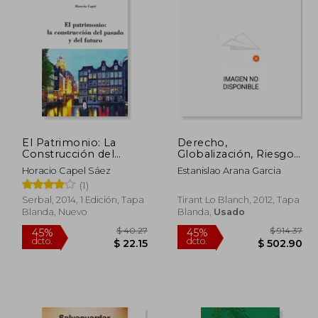
El Patrimonio: La
Derecho,
Construcción del
Globalización, Riesgo
Pasado y del Futuro
y Medio Ambiente
Horacio Capel Sáez
Estanislao Arana Garcia
(Homenajes &
(1)
Congresos)
Serbal, 2014, 1 Edición, Tapa
Tirant Lo Blanch, 2012, Tapa
Blanda, Nuevo
Blanda,
Usado