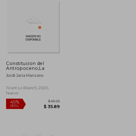
Constitucion del
Antropoceno,La
Jordi Jaria Manzano
Tirant Lo Blanch, 2020,
Nuevo
$ 74.03
$ 65.25
45%
dcto.
$ 40.71
$ 35.89