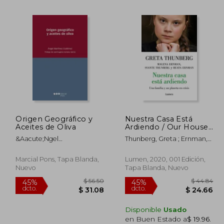
$ 56.56
$ 66.92
45%
45%
dcto.
dcto.
 31.11
$ 36.81
Origen Geográfico y
Nuestra Casa Está
Aceites de Oliva
Ardiendo / Our House
Is on Fire (en Inglés)
&Aacute;Ngel
Thunberg, Greta ; Ernman,
Mart&Iacute;Nez
Malena ; Ernman, Beata
Guti&Eacute;Rrez
Marcial Pons, Tapa Blanda,
Lumen, 2020, 001 Edición,
Nuevo
Tapa Blanda, Nuevo
Disponible
Usado
en Buen Estado a
$ 19.96
.