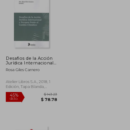
Desafios de la Acción
Jurídica Internacional
y Europea Frente al
Rosa Giles Carnero
Cambio Climático.
Atelier Libros S.A., 2018, 1
Edición, Tapa Blanda,
Nuevo