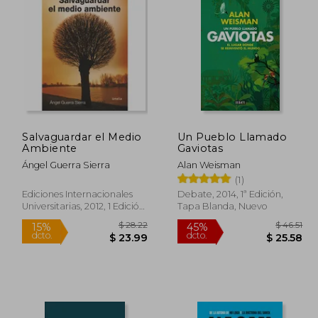
 58.03
$ 40.27
45%
45%
dcto.
dcto.
31.92
$ 22.15
Salvaguardar el Medio
Un Pueblo Llamado
Ambiente
Gaviotas
Ángel Guerra Sierra
Alan Weisman
(1)
Ediciones Internacionales
Debate, 2014, 1ª Edición,
Universitarias, 2012, 1 Edición,
Tapa Blanda, Nuevo
Tapa Blanda, Nuevo