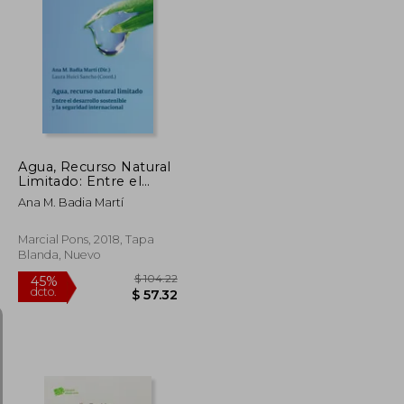
$ 46.51
$ 82.76
45%
dcto.
$ 25.58
$ 45.52
Agua, Recurso Natural
Limitado: Entre el
Desarrollo Sostenible
Ana M. Badia Martí
y la Seguridad
Internacional
Marcial Pons, 2018, Tapa
Blanda, Nuevo