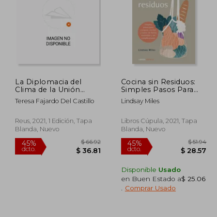
 24.45
$ 826.91
45%
45%
dcto.
dcto.
13.45
$ 454.80
La Diplomacia del
Cocina sin Residuos:
Clima de la Unión
Simples Pasos Para
Europea: La Acción
Comprar, Cocinar y
Teresa Fajardo Del Castillo
Lindsay Miles
Exterior Sobre
Comer de Forma
Cambio Climático y el
Sostenible y sin
Pacto Verde Mundial
Complicaciones
Reus, 2021, 1 Edición, Tapa
Libros Cúpula, 2021, Tapa
(Derecho
Blanda, Nuevo
Blanda, Nuevo
Internacional y
Relaciones
Internacionales)
Disponible
Usado
en Buen Estado a
$ 25.06
.
Comprar Usado