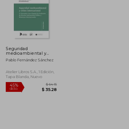
$ 44.32
$ 224.90
45%
dcto.
$ 24.37
$ 123.69
Seguridad
medioambiental y
orden internacional.
Pablo Fernández Sánchez
(Atelier internacional)
Atelier Libros S.A., 1 Edición,
Tapa Blanda, Nuevo