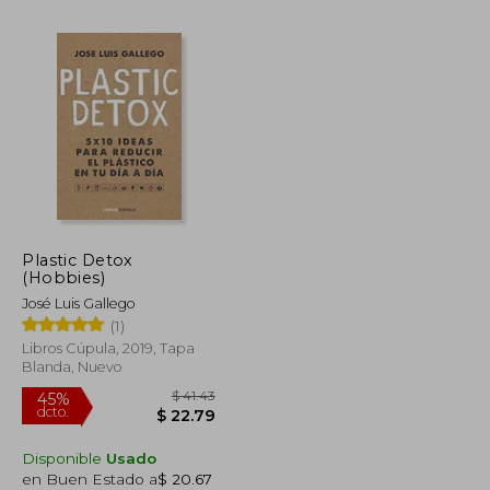
$ 51.94
$ 64.15
45%
dcto.
$ 28.57
$ 35.28
Plastic Detox
(Hobbies)
José Luis Gallego
(1)
Libros Cúpula, 2019, Tapa
Blanda, Nuevo
Disponible
Usado
en Buen Estado a
$ 20.67