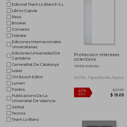
$
45%
Editorial Tirant Lo Blanch S L
dcto.
$ 
Libros Cupula
Reus
Booket
Comares
Debate
Ediciones Internacionales
Universitarias
Ediciones Universidad De
Proteccion intereses
Cantabria
colectivos
Generalitat De Catalunya
Varios Autores
Iustel
J M Bosch Editor
IUSTEL, Tapa Blanda, Nuevo
Lumen
Paidos
Publicacions De La
Universitat De Valencia
Serbal
Tecnos
Tirant Lo Blanc