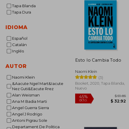
Tapa Blanda
Tapa Dura
IDIOMA
Español
Catalán
Inglés
Esto lo Cambia Todo
AUTOR
Naomi Klein
Naomi Klein
(3)
Booket, 2020, Tapa Blanda,
&Aacute Ngel Mart&Iacute
Nuevo
Nez Guti&Eacute Rrez
Alan Weisman
Ana M Badia Marti
Angel Guerra Sierra
Angel J Rodrigo
Antoni Pigrau Sole
45%
dcto.
$ 
Departament De Politica