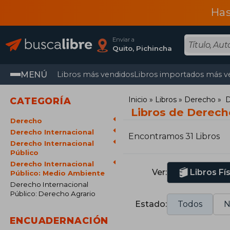
Has
Enviar a
Quito, Pichincha
MENÚ
Libros más vendidos
Libros importados más v
Inicio
Libros
Derecho
D
CATEGORÍA
Libros de Derech
Derecho
Derecho Internacional
Encontramos 31 Libros
Derecho Internacional
Público
Derecho Internacional
Ver:
Libros Fí
Público: Medio Ambiente
Derecho Internacional
Público: Derecho Agrario
Estado:
Todos
N
ENCUADERNACIÓN