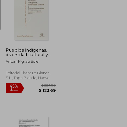
$ 55.86
$ 104.22
45%
dcto.
$ 30.72
$ 57.32
Pueblos indígenas,
diversidad cultural y
justicia ambiental
Antoni Pigrau Solé
(Estudios
Latinoamericanos)
Editorial Tirant Lo Blanch,
S.L., Tapa Blanda, Nuevo