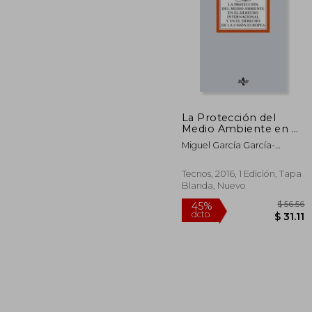
$
45%
dcto.
$ 
La Protección del
Medio Ambiente en el
Derecho Internacional
Miguel García García-
y en el Derecho de la
Revillo,Manuel Hinojo Rojas
Unión Europea
Tecnos, 2016, 1 Edición, Tapa
Blanda, Nuevo