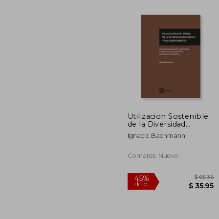
45%
dcto.
$
Utilizacion Sostenible
de la Diversidad
Biologica y sus
Ignacio Bachmann
Componentes.
Patentes, Derechos de
Obtentor y
Comares, Nuevo
Proteccion del
Material Reproductivo
Vegetal