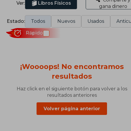
Ver:
Libros Físicos
gana dinero
Estado:
Todos
Nuevos
Usados
Anticu
Rápido
¡Woooops! No encontramos
resultados
Haz click en el siguiente botón para volver a los
resultados anteriores
Volver página anterior