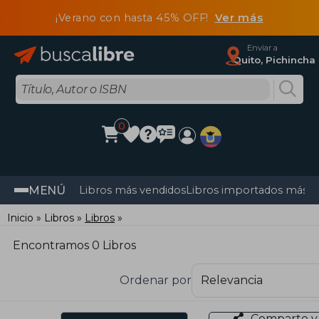
¡Verano con hasta 45% OFF!
Ver más
Enviar a
Quito, Pichincha
0
MENÚ
Libros más vendidos
Libros importados más v
Inicio
Libros
Libros
Encontramos 0 Libros
Ordenar por
Comparte y