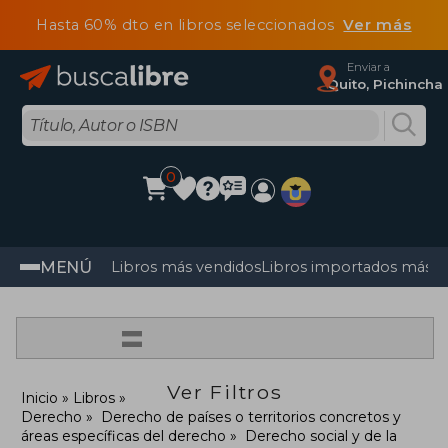
Hasta 60% dto en libros seleccionados
Ver más
Enviar a
Quito, Pichincha
0
MENÚ
Libros más vendidos
Libros importados más v
=
Ver Filtros
Inicio
Libros
Derecho
Derecho de países o territorios concretos y
áreas específicas del derecho
Derecho social y de la