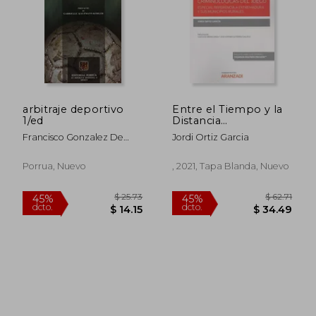
arbitraje deportivo
Entre el Tiempo y la
1/ed
Distancia
Implicaciones
Francisco Gonzalez De
Jordi Ortiz Garcia
Criminologica
Cossio
Porrua, Nuevo
, 2021, Tapa Blanda, Nuevo
$ 25.73
$ 62
45%
45%
dcto.
dcto.
$ 14.15
$ 34.