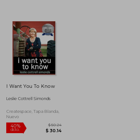
I Want You To Know
$ 235.81
$ 229.80
45%
Leslie Cottrell Simonds
dcto.
$ 141.49
$ 126.39
Createspace, Tapa Blanda,
Nuevo