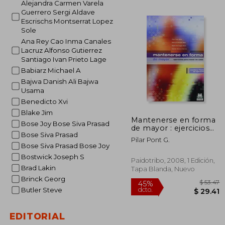
Alejandra Carmen Varela
$
40%
Guerrero Sergi Aldave
dcto.
$ 
Escrischs Montserrat Lopez
Sole
Ana Rey Cao Inma Canales
Lacruz Alfonso Gutierrez
Santiago Ivan Prieto Lage
Babiarz Michael A
Bajwa Danish Ali Bajwa
Usama
Benedicto Xvi
Blake Jim
Mantenerse en forma
Bose Joy Bose Siva Prasad
de mayor : ejercicios
Bose Siva Prasad
para hacer en casa
Pilar Pont G.
Bose Siva Prasad Bose Joy
Bostwick Joseph S
Paidotribo, 2008, 1 Edición,
Brad Lakin
Tapa Blanda, Nuevo
Brinck Georg
Butler Steve
EDITORIAL