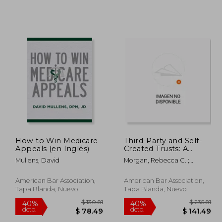
220.81
$ 64.38
45%
45%
dcto.
dcto.
32.49
$ 35.41
How to Win Medicare
Third-Party and Self-
Appeals (en Inglés)
Created Trusts: A
Modern Look (en
Mullens, David
Morgan, Rebecca C. ;
Inglés)
Fleming, Robert B. ; Poland,
Bryn
American Bar Association,
American Bar Association,
Tapa Blanda, Nuevo
Tapa Blanda, Nuevo