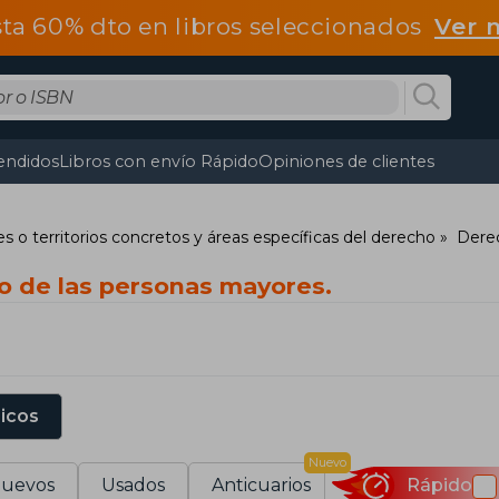
ta 60% dto en libros seleccionados
Ver 
endidos
Libros con envío Rápido
Opiniones de clientes
s o territorios concretos y áreas específicas del derecho
Derec
o de las personas mayores.
sicos
Nuevo
uevos
Usados
Anticuarios
Rápido