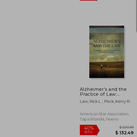
$ 
40%
dcto.
$ 
Alzheimer's and the
Practice of Law:
Counseling Clients
Law, Rick L. ; Peck, Kerry R.
with Dementia and
Their Families (en
Inglés)
American Bar Association,
Tapa Blanda, Nuevo