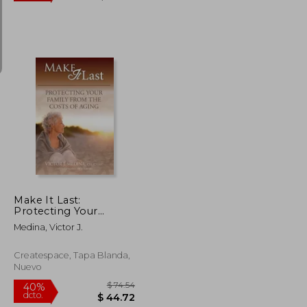
$ 76.41
$ 64.94
45%
dcto.
$ 45.85
$ 35.72
Make It Last:
Protecting Your
Family From the Costs
Medina, Victor J.
of Aging (en Inglés)
Createspace, Tapa Blanda,
Nuevo