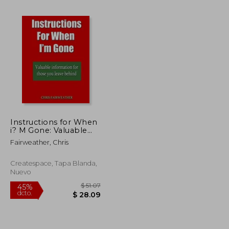
$ 44.54
$ 42.32
45%
dcto.
$ 26.72
$ 23.28
Instructions for When
i? M Gone: Valuable
Info for Those you
Fairweather, Chris
Leave Behind. (en
Inglés)
Createspace, Tapa Blanda,
Nuevo