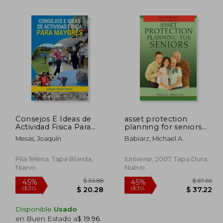
 72.66
$ 42.74
40%
40%
dcto.
dcto.
43.60
$ 25.64
Consejos E Ideas de
asset protection
Actividad Fisica Para
planning for seniors
Mayores
(en Inglés)
Mesas, Joaquín
Babiarz, Michael A.
Pila Telena, Tapa Blanda,
IUniverse, 2007, Tapa Dura,
Nuevo
Nuevo
Disponible
Usado
en Buen Estado a
$ 19.96
.