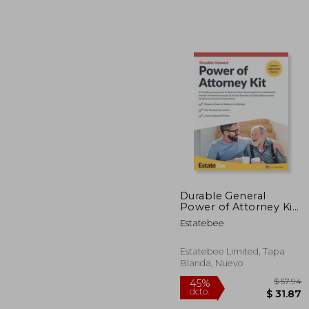
$ 
40%
dcto.
$ 1
Durable General
Power of Attorney Kit:
Make Your Own
Estatebee
Power of Attorney in
Minutes (en Inglés)
Estatebee Limited, Tapa
Blanda, Nuevo