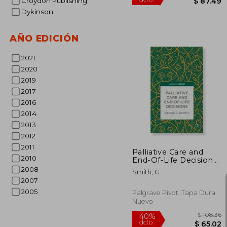
Croydon Publishing
Dykinson
AÑO EDICIÓN
2021
2020
2019
$
2017
40%
dcto.
$ 
2016
2014
2013
2012
2011
Palliative Care and
2010
End-Of-Life Decisions
(en Inglés)
2008
Smith, G.
2007
2005
Palgrave Pivot, Tapa Dura,
Nuevo