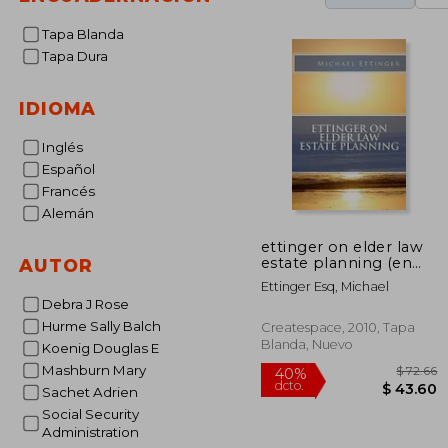
Tapa Blanda
Tapa Dura
IDIOMA
Inglés
Español
Francés
Alemán
ettinger on elder law
estate planning (en
AUTOR
Inglés)
Ettinger Esq, Michael
Debra J Rose
Hurme Sally Balch
Createspace, 2010, Tapa
Blanda, Nuevo
Koenig Douglas E
Mashburn Mary
Sachet Adrien
Social Security
Administration