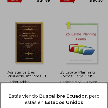
 145.81
$ 44.89
45%
45%
dcto.
dcto.
87.49
$ 24.69
Assistance Des
25 Estate Planning
Vieillards, Infirmes Et
Forms: Legal Self-
Incurables:
Help Guide (en Inglés)
Sachet, Adrien
Sanket Mistry; J.T. Levine
Commentaire De La
Loi Du 14 Juillet 1905
(1907) (en Francés)
Kessinger Publishing, Tapa
Peerless Legal, Tapa
Estás viendo
Buscalibre Ecuador
, pero
Blanda, Nuevo
Blanda, Nuevo
estás en
Estados Unidos