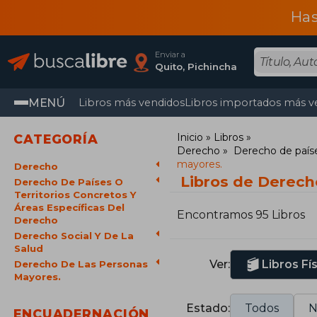
Has
Enviar a
Quito, Pichincha
MENÚ
Libros más vendidos
Libros importados más v
Inicio
Libros
CATEGORÍA
Derecho
Derecho de paíse
mayores.
Derecho
Libros de Derech
Derecho De Países O
Territorios Concretos Y
Áreas Específicas Del
Encontramos 95 Libros
Derecho
Derecho Social Y De La
Salud
Ver:
Libros Fí
Derecho De Las Personas
Mayores.
Estado:
Todos
N
ENCUADERNACIÓN