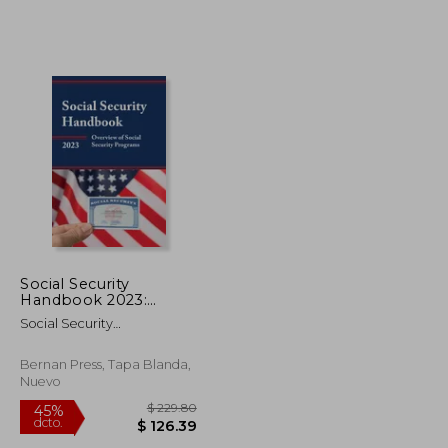
$ 67.35
$ 74.54
40%
dcto.
$ 37.04
$ 44.72
Social Security
Handbook 2023:
Overview of Social
Social Security
Security Programs (en
Administration
Inglés)
Bernan Press, Tapa Blanda,
Nuevo