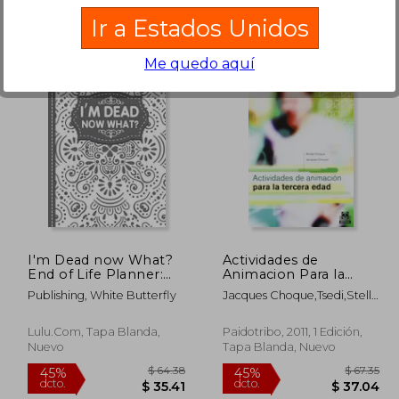
Ir a Estados Unidos
Me quedo aquí
108.36
$ 91.79
40%
40%
dcto.
dcto.
65.02
$ 55.07
I'm Dead now What?
Actividades de
End of Life Planner:
Animacion Para la
End of Life Planner,
Tercera Edad
Publishing, White Butterfly
Jacques Choque,Tsedi,Stella
Final Wishes, Funeral
Choque
Details, Final
Preparations…Make
Lulu.com, Tapa Blanda,
Paidotribo, 2011, 1 Edición,
Life Easier for Those
Nuevo
Tapa Blanda, Nuevo
you Leave Behind (en
Inglés)