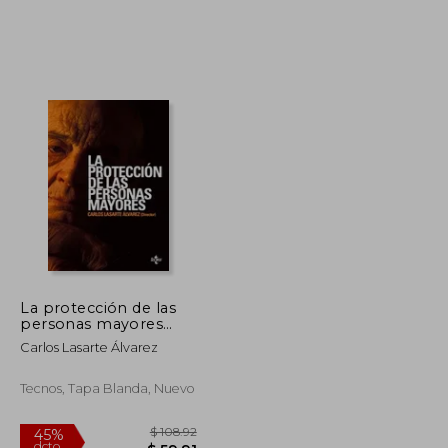
$ 67.66
$ 51.07
45%
dcto.
$ 37.22
$ 28.09
La protección de las
personas mayores
(Derecho - Estado Y
Carlos Lasarte Álvarez
Sociedad)
Tecnos, Tapa Blanda, Nuevo