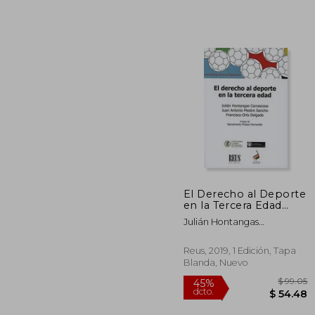
El Derecho al Deporte
en la Tercera Edad
$
45%
(Derecho Deportivo)
Julián Hontangas
dcto.
$ 
Carrascosa; Juan Francisco
Mestre Delgado; Francisco J.
Reus, 2019, 1 Edición, Tapa
Orts Delgado
Blanda, Nuevo