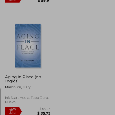
$ 164.54
$ 108.92
45%
dcto.
$ 90.50
$ 59.91
Aging in Place (en
Inglés)
Mashburn, Mary
Ink Start Media, Tapa Dura,
Nuevo