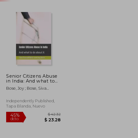
Senior Citizens Abuse
in India: And what to
do about it (en Inglés)
Bose, Joy ; Bose, Siva
Prasad
Independently Published,
Tapa Blanda, Nuevo