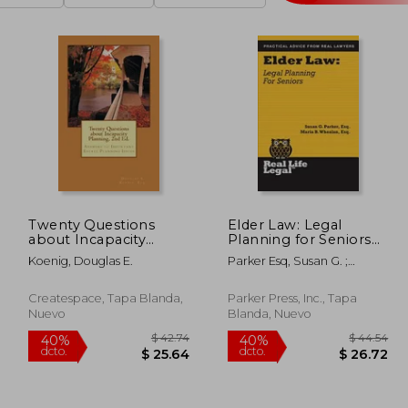
Twenty Questions
Elder Law: Legal
about Incapacity
Planning for Seniors
Planning, 2nd Ed.:
(en Inglés)
Koenig, Douglas E.
Parker Esq, Susan G. ;
Answers to Important
Whealan Esq, Maria B.
Estate Planning Issues
(en Inglés)
Createspace, Tapa Blanda,
Parker Press, Inc., Tapa
Nuevo
Blanda, Nuevo