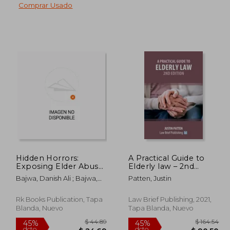
Comprar Usado
 53.47
$ 36.88
45%
45%
dcto.
dcto.
29.41
$ 20.28
Hidden Horrors:
A Practical Guide to
Exposing Elder Abuse
Elderly law – 2nd
and Protecting Our
Edition (en Inglés)
Bajwa, Danish Ali ; Bajwa,
Patten, Justin
Loved Ones (en
Usama
Inglés)
Rk Books Publication, Tapa
Law Brief Publishing, 2021,
Blanda, Nuevo
Tapa Blanda, Nuevo