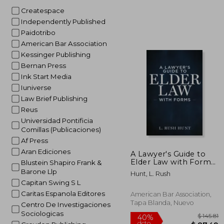
Createspace
Independently Published
$
45%
Paidotribo
dcto.
$ 
American Bar Association
Kessinger Publishing
Bernan Press
Ink Start Media
Iuniverse
Law Brief Publishing
Reus
Universidad Pontificia
Comillas (Publicaciones)
Af Press
Aran Ediciones
A Lawyer's Guide to
Elder Law with Forms
Blustein Shapiro Frank &
(en Inglés)
Barone Llp
Hunt, L. Rush
Capitan Swing S L
Caritas Espanola Editores
American Bar Association,
Tapa Blanda, Nuevo
Centro De Investigaciones
Sociologicas