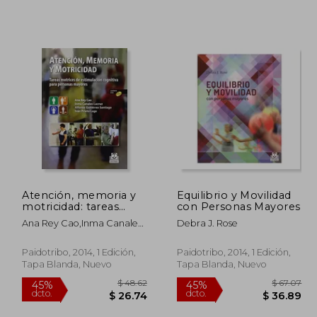
Atención, memoria y
Equilibrio y Movilidad
motricidad: tareas
con Personas Mayores
 57.94
$ 130.81
40%
40%
motrices de
Ana Rey Cao,Inma Canales
Debra J. Rose
dcto.
dcto.
31.87
$ 78.49
estimulación cognitiva
Lacruz,Alfonso Gutiérrez
para personas
Santiago,Iván Prieto Lage
mayores
Paidotribo, 2014, 1 Edición,
Paidotribo, 2014, 1 Edición,
Tapa Blanda, Nuevo
Tapa Blanda, Nuevo