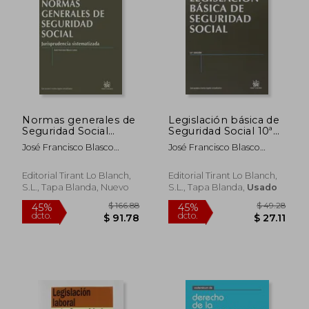
Normas generales de
Legislación básica de
Seguridad Social
Seguridad Social 10ª
Jurisprudencia
Ed. 2013 (Textos
José Francisco Blasco
José Francisco Blasco
Sistematizada 1ª Ed.
Legales)
Lahoz
Lahoz
2013 (Textos Legales)
Editorial Tirant Lo Blanch,
Editorial Tirant Lo Blanch,
S.L., Tapa Blanda, Nuevo
S.L., Tapa Blanda,
Usado
$ 166.88
$ 49.
45%
45%
dcto.
dcto.