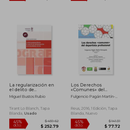
$ 38.12
$ 99
45%
45%
dcto.
dcto.
$ 20.96
$ 54.
La regularización en
Los Derechos
el delito de
«Comunes» del
defraudación a la
Deportista
Miguel Bustos Rubio
Fulgencio Pagán Martín-
Seguridad Social
Profesional (Derecho
Portugués
Deportivo)
Tirant Lo Blanch, Tapa
Reus, 2016, 1 Edición, Tapa
Blanda,
Usado
Blanda, Nuevo