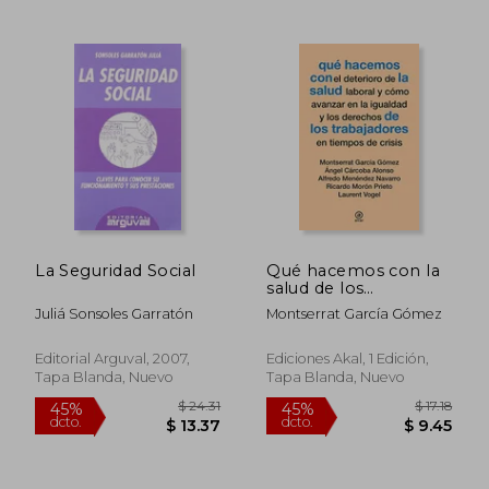
$ 58.03
$ 79.
45%
45%
dcto.
dcto.
$ 31.92
$ 43.
La Seguridad Social
Qué hacemos con la
salud de los
trabajadores en
Juliá Sonsoles Garratón
Montserrat García Gómez
tiempos de crisis
Editorial Arguval, 2007,
Ediciones Akal, 1 Edición,
Tapa Blanda, Nuevo
Tapa Blanda, Nuevo