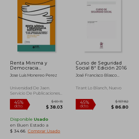
Renta Minima y
Curso de Seguridad
Democracia
Social 8ª Edición 2016
Sustantiva: De los
Jose Luis Monereo Perez
José Francisco Blasco
"Derechos de
Lahoz
Pobreza " a los de
$ 36.29
$ 424.
45%
45%
"Ciudadania Social"
Universidad De Jaen.
Tirant Lo Blanch, Nuevo
dcto.
dcto.
$ 19.96
$ 233.
Servicio De Publicaciones
E Intercambio, 2021, 1
Edición, Tapa Blanda,
Nuevo
Disponible
Usado
en Buen Estado a
$ 34.66
.
Comprar Usado