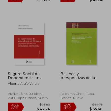
Hurtado González,editorial
Tecnos
$ 25.50
$ 25.
Seguro Social de
Balance y
Dependencia en
perspectivas de la
Alemania,El
política laboral y
Alberto Arufe Varela
social europea: XXVII
Congreso de
Derecho del Trabajo y
Atelier Libros Jurídicos,
Ediciones Cinca, Tapa
de la Seguridad Social
2019, Tapa Blanda, Nuevo
Blanda, Nuevo
(Estudios Laborales)