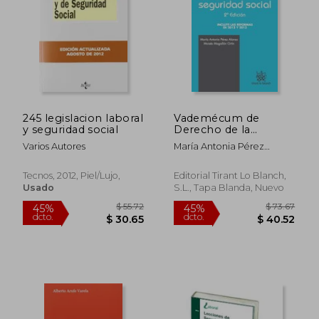
$ 91.78
$ 27.
245 legislacion laboral
Vademécum de
y seguridad social
Derecho de la
Seguridad Social 2ª
Varios Autores
María Antonia Pérez
Ed. 2013
Alonso
Tecnos, 2012, Piel/lujo,
Editorial Tirant Lo Blanch,
Usado
S.L., Tapa Blanda, Nuevo