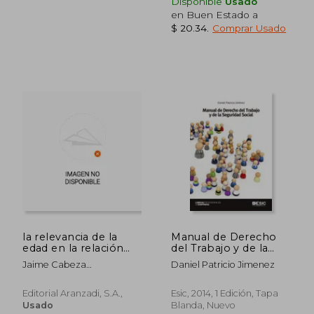
Disponible
Usado
en Buen Estado a
$ 20.34
.
Comprar Usado
la relevancia de la
Manual de Derecho
edad en la relación
del Trabajo y de la
laboral y de seguridad
Seguridad Social
Jaime Cabeza
Daniel Patricio Jimenez
social
Pereiro,maría Amparo
Ballester Pastor,marta
Editorial Aranzadi, S.a.,
Esic, 2014, 1 Edición, Tapa
Fernández Prieto
Usado
Blanda, Nuevo
$ 36.87
$ 53.