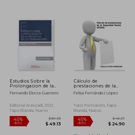
Estudios Sobre la
Cálculo de
Prolongacion de la
prestaciones de la
Vida Activa de los
Seguridad Social.
Fernando Elorza Guerrero
Felisa Fernández López
Trabajado
UF0342.
Editorial Aranzadi, 2021,
Tutor Formación, Tapa
Tapa Blanda, Nuevo
Blanda, Nuevo
$ 122.08
$ 147
45%
45%
dcto.
dcto.
$ 67.15
$ 81.