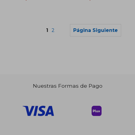
1
2
Página Siguiente
Nuestras Formas de Pago
$ 36.95
$ 33.
45%
45%
dcto.
dcto.
$ 20.32
$ 18.