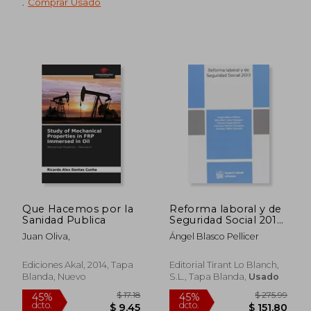
.
Comprar Usado
$ 39.00
$ 59.
45%
45%
dcto.
dcto.
$ 21.45
$ 32.
Que Hacemos por la
Reforma laboral y de
Sanidad Publica
Seguridad Social 2013
(Reformas)
Juan Oliva,
Ángel Blasco Pellicer
Ediciones Akal, 2014, Tapa
Editorial Tirant Lo Blanch,
Blanda, Nuevo
S.L., Tapa Blanda,
Usado