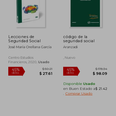
$ 65.16
$ 277.
45%
45%
dcto.
dcto.
$ 35.84
$ 152.
Lecciones de
código de la
Seguridad Social
seguridad social
José María Orellana García
Aranzadi
Centro Estudios
, Nuevo
Financieros, 2020,
Usado
Disponible
Usado
en Buen Estado a
$ 21.42
.
Comprar Usado