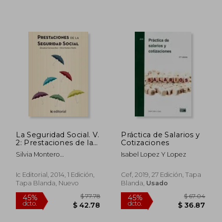
La Seguridad Social. V.
Práctica de Salarios y
2: Prestaciones de la
Cotizaciones
Seguridad Social
Silvia Montero
Isabel Lopez Y Lopez
$ 69.15
$ 157
45%
45%
Martín,Almudena
dcto.
dcto.
$ 38.03
$ 86.
Carmona Ruiz
Ic Editorial, 2014, 1 Edición,
Cef, 2019, 27 Edición, Tapa
Tapa Blanda, Nuevo
Blanda,
Usado