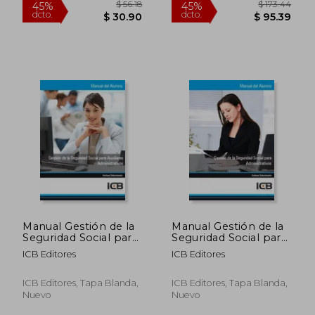
$ 89.33
$ 45.
45%
45%
dcto.
dcto.
$ 49.13
$ 24.
Manual Gestión de la
Manual Gestión de la
Seguridad Social para
Seguridad Social para
Auxiliares
Administrativos
ICB Editores
ICB Editores
Administrativos
ICB Editores, Tapa Blanda,
ICB Editores, Tapa Blanda,
Nuevo
Nuevo