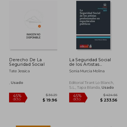
$ 50.21
$ 178.
45%
45%
dcto.
dcto.
$ 27.61
$ 98.
Derecho De La
La Seguridad Social
Seguridad Social
de los Artistas
Profesionales en
Tate Jessica
Sonia Murcia Molina
Espectáculos
Públicos
(Monografías)
,
Usado
Editorial Tirant Lo Blanch,
S.L., Tapa Blanda,
Usado