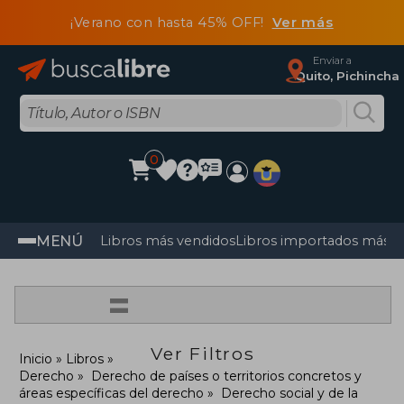
¡Verano con hasta 45% OFF!
Ver más
Enviar a
Quito, Pichincha
0
MENÚ
Libros más vendidos
Libros importados más v
=
Ver Filtros
Inicio
Libros
Derecho
Derecho de países o territorios concretos y
áreas específicas del derecho
Derecho social y de la