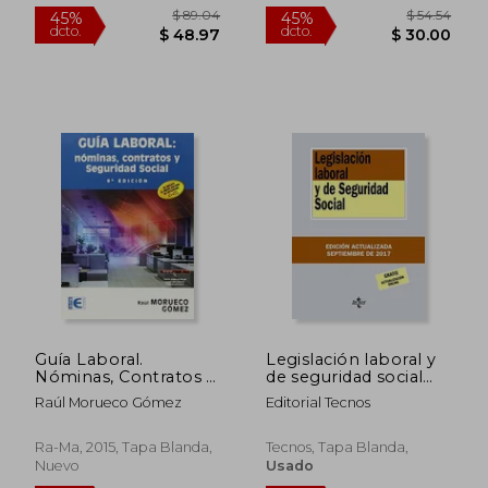
45%
45%
dcto.
dcto.
$ 20.28
$ 29.
Guía Laboral.
Legislación laboral y
Nóminas, Contratos Y
de seguridad social
Seguridad Social - 9ª
(Derecho - Biblioteca
Raúl Morueco Gómez
Editorial Tecnos
Edición (informatica
De Textos Legales)
General)
Ra-Ma, 2015, Tapa Blanda,
Tecnos, Tapa Blanda,
Nuevo
Usado