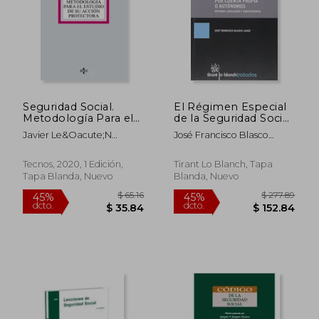
$ 27.05
$ 55.
45%
45%
dcto.
dcto.
$ 14.88
$ 30.
Seguridad Social.
El Régimen Especial
Metodología Para el
de la Seguridad Social
Estudio de su Acción
de los Trabajadores
Javier Le&Oacute;N
José Francisco Blasco
Protectora
por Cuenta Propia o
Iglesias
Lahoz
Autónomos
Tecnos, 2020, 1 Edición,
Tirant Lo Blanch, Tapa
Tapa Blanda, Nuevo
Blanda, Nuevo