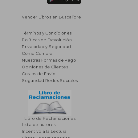
Vender Libros en Buscalibre
Términos y Condiciones
Políticas de Devolución
Privacidad y Seguridad
Cómo Comprar
Nuestras Formas de Pago
Opiniones de Clientes
Costos de Envío
Seguridad Redes Sociales
$ 76.80
$ 64.
45%
45%
Libro de Reclamaciones
dcto.
dcto.
$ 42.24
$ 35.
Lista de autores
Incentivo a la Lectura