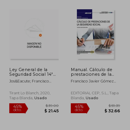
$ 44.09
$ 135
45%
45%
dcto.
dcto.
$ 24.25
$ 74.
Ley General de la
Manual. Cálculo de
Seguridad Social 14ª
prestaciones de la
Edición 2020 (Textos
Seguridad Social
Jos&Eacute; Francisco
Francisco Javier Gómez
Legales)
(UF0342). Certificados
Blasco Lahoz
Sáez
de profesionalidad.
Gestión integrada de
Tirant Lo Blanch, 2020,
EDITORIAL CEP, S.L., Tapa
recursos humanos
Tapa Blanda,
Usado
Blanda,
Usado
(ADGD0208)