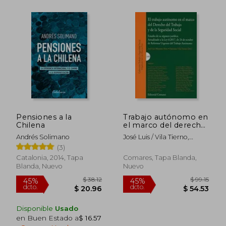
$ 24.31
$ 17
45%
45%
dcto.
dcto.
$ 13.37
$ 9.
Pensiones a la
Trabajo autónomo en
Chilena
el marco del derecho
del trabajo y de la
Andrés Solimano
José Luis / Vila Tierno,
Seguridad Social, E
Francisco Monereo Pérez
(3)
Catalonia, 2014, Tapa
Comares, Tapa Blanda,
Blanda, Nuevo
Nuevo
Disponible
Usado
en Buen Estado a
$ 16.57