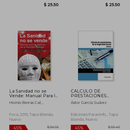
$ 89.04
$ 54.
45%
45%
dcto.
dcto.
$ 48.97
$ 30.
La Sanidad no se
CALCULO DE
Vende: Manual Para la
PRESTACIONES
Defensa de la Sanidad
SEGURIDAD SOCIAL
Hixinio Beiras Cal;
Ástor García Suárez
Pública
UF0342
Marciano S&Aacute;Nchez
Bayle
Foca, 2015, Tapa Blanda,
Ediciones Paraninfo., Tapa
Nuevo
Blanda, Nuevo