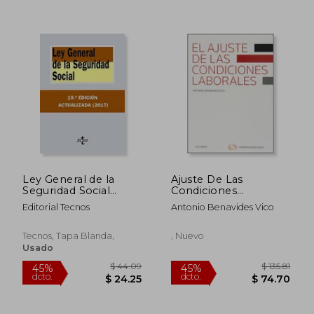
dcto.
dcto.
$ 42.78
$ 36.
Ley General de la
Ajuste De Las
Seguridad Social
Condiciones
(Derecho - Biblioteca
Laborales, El
Editorial Tecnos
Antonio Benavides Vico
De Textos Legales)
Tecnos, Tapa Blanda,
, Nuevo
Usado