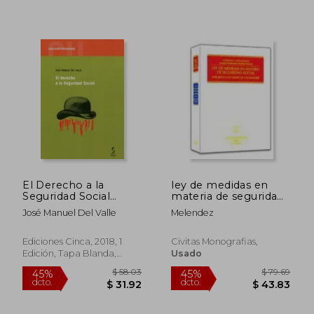
El Derecho a la
ley de medidas en
Seguridad Social
materia de seguridad
(Universidad)
social
José Manuel Del Valle
Melendez
Ediciones Cinca, 2018, 1
Civitas Monografias,
Edición, Tapa Blanda,
Usado
Nuevo
$ 77.78
$ 67.
45%
45%