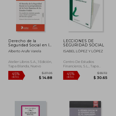
$ 55.72
$ 73.
45%
45%
dcto.
dcto.
$ 30.65
$ 40.
Derecho de la
LECCIONES DE
Seguridad Social en la
SEGURIDAD SOCIAL
jurisprudencia de la
Alberto Arufe Varela
ISABEL LÓPEZ Y LÓPEZ
Corte Suprema de los
Estados Unidos.: Un
estudio de veintisiete
Atelier Libros S.A., 1 Edición,
Centro De Estudios
grandes casos, desde
Tapa Blanda, Nuevo
Financieros, S.L., Tapa
la perspectiva del
Blanda,
Usado
Derecho español.
(Atelier Laboral)