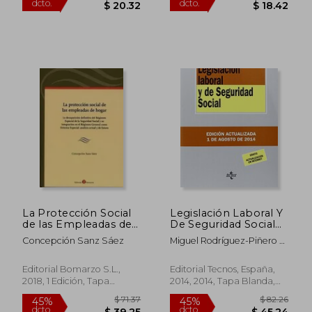
$ 56.18
$ 173.
45%
45%
dcto.
dcto.
$ 30.90
$ 95.
La Protección Social
Legislación Laboral Y
de las Empleadas de
De Seguridad Social
Hogar
(derecho - Biblioteca
Concepción Sanz Sáez
Miguel Rodríguez-Piñero Y
De Textos Legales)
Bravo-Ferrer,antonio
Ojeda Avilés,maría
Editorial Bomarzo S.L.,
Editorial Tecnos, España,
Fernanda Fernández
2018, 1 Edición, Tapa
2014, 2014, Tapa Blanda,
López,juan Gorelli
Blanda, Nuevo
Nuevo
Hernández,jaime
Castiñeira Fernández,luis