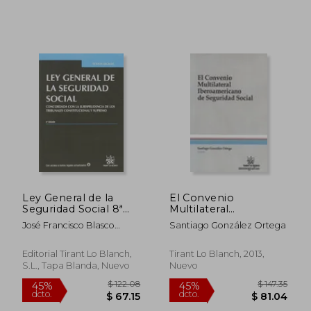
Ley General de la
El Convenio
Seguridad Social 8ª
Multilateral
Ed. 2014 (Textos
Iberoamericano De
$ 17.18
$ 275.
45%
45%
José Francisco Blasco
Santiago González Ortega
Legales)
Seguridad Social
dcto.
dcto.
$ 9.45
$ 151.
Lahoz
Editorial Tirant Lo Blanch,
Tirant Lo Blanch, 2013,
S.L., Tapa Blanda, Nuevo
Nuevo