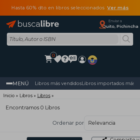
Hasta 60% dto en libros seleccionados
Ver más
Enviar a
Quito, Pichincha
0
MENÚ
Libros más vendidos
Libros importados más v
Inicio
Libros
Libros
Encontramos 0 Libros
Ordenar por
Comparte y