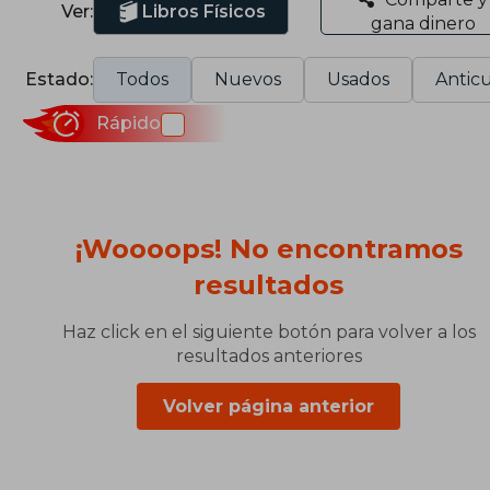
Ver:
Libros Físicos
gana dinero
Estado:
Todos
Nuevos
Usados
Anticu
Rápido
¡Woooops! No encontramos
resultados
Haz click en el siguiente botón para volver a los
resultados anteriores
Volver página anterior