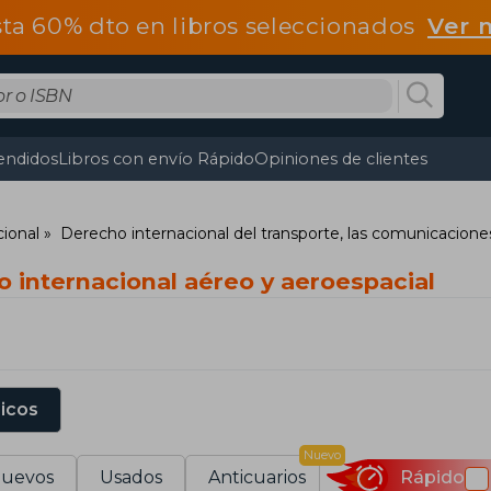
ta 60% dto en libros seleccionados
Ver 
endidos
Libros con envío Rápido
Opiniones de clientes
ional
Derecho internacional del transporte, las comunicacione
 internacional aéreo y aeroespacial
sicos
Nuevo
uevos
Usados
Anticuarios
Rápido