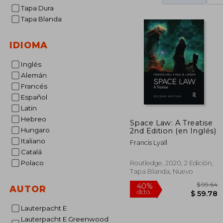
Tapa Dura
Tapa Blanda
IDIOMA
Inglés
Alemán
Francés
Español
Latin
Hebreo
Space Law: A Treatise
Hungaro
2nd Edition (en Inglés)
Italiano
Francis Lyall
Catalá
Polaco
Routledge, 2020, 2 Edición,
Tapa Blanda, Nuevo
AUTOR
Lauterpacht E
Lauterpacht E Greenwood