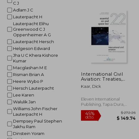
C J
$
40%
dcto.
$ 
Adlam J C
Lauterpacht H
Lauterpacht Elihu
Greenwood C J
Oppenheimer A G
Lauterpacht Hersch
Helgeson Edward
Jha U C Khera Kishore
Kumar
Macglashan M E
International Civil
Risman Brian A
Aviation: Treaties,
Heere Wybo P
Institutions and
Kaar, Dick
Hersch Lauterpacht
Programmes Volume
22 (en Inglés)
Lee Karen
Eleven International
Walulik Jan
Publishing, Tapa Dura,
Williams John Fischer
Nuevo
Lauterpacht H
Dempsey Paul Stephen
Jakhu Ram
Dinstein Yoram