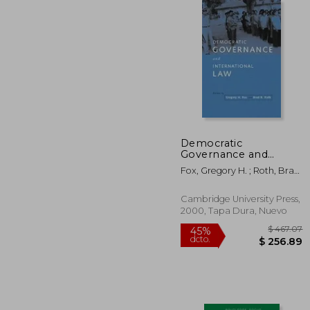
$ 
40%
dcto.
$ 2
Democratic
Governance and
International law (en
Fox, Gregory H. ; Roth, Brad
Inglés)
R.
Cambridge University Press,
2000, Tapa Dura, Nuevo