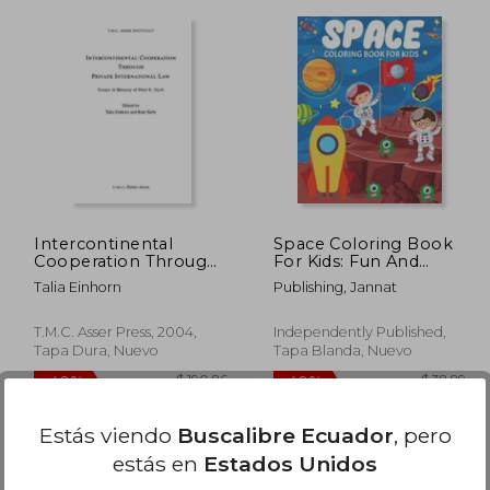
400.67
$ 560.58
45%
40%
dcto.
dcto.
20.37
$ 308.32
Intercontinental
Space Coloring Book
Cooperation Through
For Kids: Fun And
Private International
Educational Outer
Talia Einhorn
Publishing, Jannat
Law: Essays in
Space Coloring Book
Memory of Peter e.
for Boys and Girls
Nygh (en Inglés)
Filled With Beautiful
T.M.C. Asser Press, 2004,
Independently Published,
Designs of Planets,
Tapa Dura, Nuevo
Tapa Blanda, Nuevo
Astronauts, (en Inglés)
Estás viendo
Buscalibre Ecuador
, pero
estás en
Estados Unidos