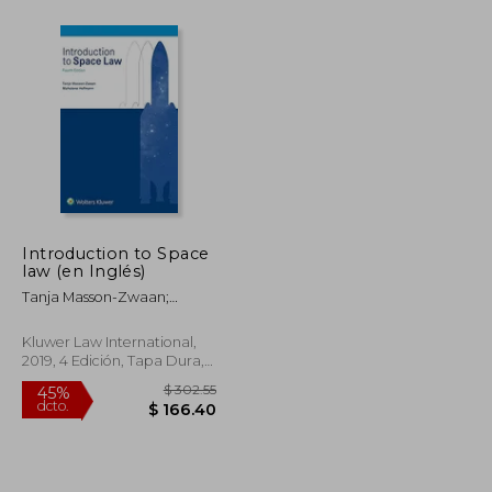
$ 481.06
$ 400.67
45%
dcto.
$ 288.64
$ 220.37
Introduction to Space
law (en Inglés)
Tanja Masson-Zwaan;
Mahulena Hofmann
Kluwer Law International,
2019, 4 Edición, Tapa Dura,
Nuevo