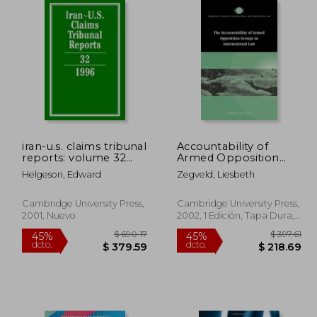
432.39
$ 288.39
40%
45%
dcto.
dcto.
59.43
$ 173.03
iran-u.s. claims tribunal
Accountability of
reports: volume 32
Armed Opposition
(en Inglés)
Groups in
Helgeson, Edward
Zegveld, Liesbeth
International law
(Cambridge Studies in
International and
Cambridge University Press,
Cambridge University Press,
Comparative Law) (en
2001, Nuevo
2002, 1 Edición, Tapa Dura,
Inglés)
Nuevo