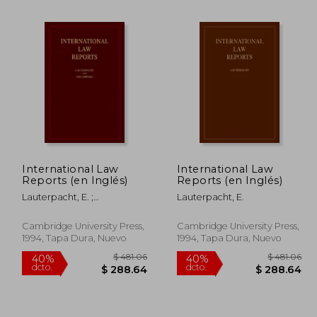
 99.64
$ 190.86
40%
40%
dcto.
dcto.
59.78
$ 114.52
International Law
International Law
Reports (en Inglés)
Reports (en Inglés)
Lauterpacht, E. ;
Lauterpacht, E.
Greenwood, C. J.
Cambridge University Press,
Cambridge University Press,
1994, Tapa Dura, Nuevo
1994, Tapa Dura, Nuevo