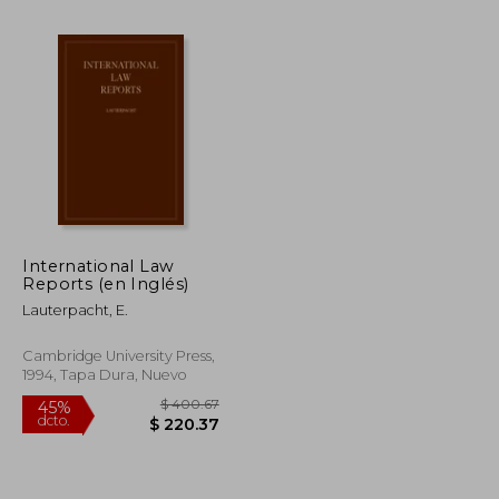
$ 112.14
$ 501.89
40%
dcto.
$ 67.28
$ 301.13
International Law
Reports (en Inglés)
Lauterpacht, E.
Cambridge University Press,
1994, Tapa Dura, Nuevo