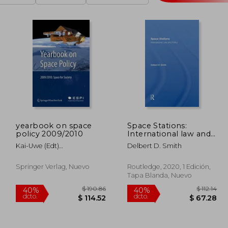
yearbook on space
Space Stations:
policy 2009/2010
International law and
Policy (en Inglés)
Kai-Uwe (edt)
Delbert D. Smith
Schrogl,spyros (edt)
Pagkratis,blandina (edt)
Springer Verlag, Nuevo
Routledge, 2020, 1 Edición,
Baranes
Tapa Blanda, Nuevo