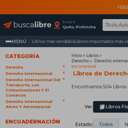
Has
Enviar a
Quito, Pichincha
MENÚ
Libros más vendidos
Libros importados más v
Inicio
Libros
CATEGORÍA
Derecho
Derecho internac
aeroespacial
Derecho
Libros de Derecho
Derecho Internacional
Derecho Internacional Del
Transporte, Las
Encontramos 504 Libros
Comunicaciones Y El
Comercio
Derecho Internacional
Ver:
Libros Fí
Aéreo Y Aeroespacial
ENCUADERNACIÓN
Estado:
Todos
N