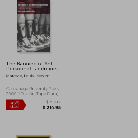
$ 48.76
$ 152.27
45%
dcto.
$ 26.82
$ 83.75
The Banning of Anti-
Personnel Landmines:
The Legal
Maresca, Louis ; Maslen,
Contribution of the
Stuart
International
Committee of the red
Cambridge University Press,
Cross 1955 1999 (en
2000, 1 Edición, Tapa Dura,
Inglés)
Nuevo