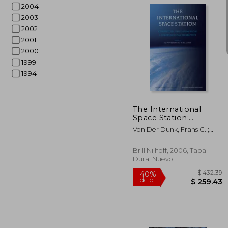
2004
2003
2002
2001
2000
1999
$ 
40%
1994
dcto.
$ 1
The International
Space Station:
Commercial Utilisation
Von Der Dunk, Frans G. ;
from a European
Brus, Marcel M. T. A.
Legal Perspective (en
Inglés)
Brill Nijhoff, 2006, Tapa
Dura, Nuevo