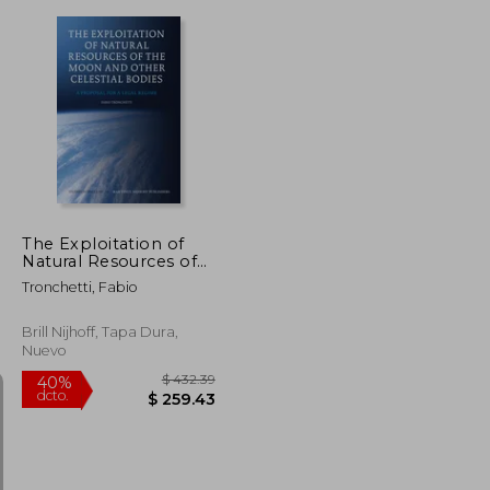
$ 35.99
$ 302.55
45%
dcto.
$ 21.59
$ 166.40
The Exploitation of
Natural Resources of
the Moon and Other
Tronchetti, Fabio
Celestial Bodies: A
Proposal for a Legal
Regime (en Inglés)
Brill Nijhoff, Tapa Dura,
Nuevo