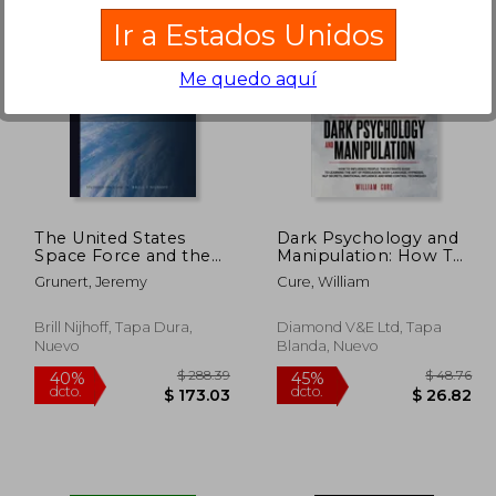
Ir a Estados Unidos
Me quedo aquí
204.40
$ 190.86
40%
40%
dcto.
dcto.
22.64
$ 114.52
The United States
Dark Psychology and
Space Force and the
Manipulation: How To
Future of American
Influence People: The
Grunert, Jeremy
Cure, William
Space Policy: Legal
Ultimate Guide To
and Policy
Learning The Art of
Implications (en
Persuasion, Body
Brill Nijhoff, Tapa Dura,
Diamond V&e Ltd, Tapa
Inglés)
Language, Hypnosis,
Nuevo
Blanda, Nuevo
NLP Secrets, (en
Inglés)