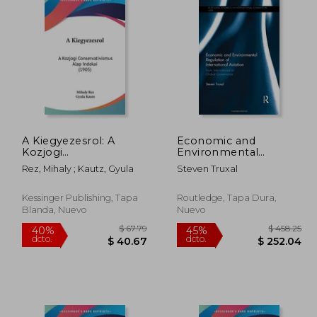
A Kiegyezesrol: A
Economic and
Kozjogi
Environmental
467.07
$ 690.17
45%
45%
Conservativismus Alap
Regulation of
dcto.
dcto.
56.89
$ 379.59
Rez, Mihaly ; Kautz, Gyula
Steven Truxal
Indokai (1905) (en
International Aviation:
Hebreo)
From Inter-national to
Global Governance
Kessinger Publishing, Tapa
Routledge, Tapa Dura,
(Routledge Research
Blanda, Nuevo
Nuevo
in International
Commercial Law)