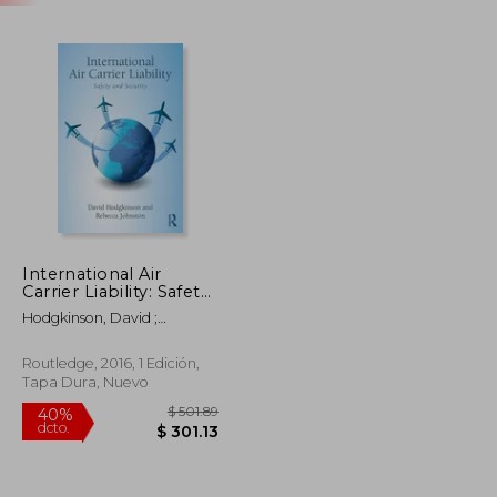
International Air
Carrier Liability: Safety
and Security (en
Hodgkinson, David ;
Inglés)
Johnston, Rebecca
Routledge, 2016, 1 Edición,
Tapa Dura, Nuevo