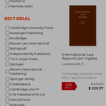
Fischer H
Hermida Julian
$ 
45%
dcto.
$ 1
EDITORIAL
Cambridge University Press
Kessinger Publishing
Routledge
Kluwer Law International
Brill Nijhoff
Independently Published
International Law
Reports (en Inglés)
T M C Asser Press
Lauterpacht, E. ;
Springer
Greenwood, C. J.
Eleven International
Publishing
Cambridge University Press,
1994, Tapa Dura, Nuevo
Springer Verlag
Createspace
Cambridge Univ Pr
K W Publishers Pvt Ltd
Marcial Pons
Vij Books