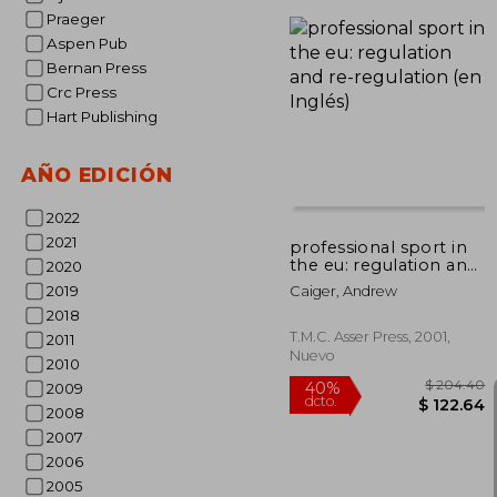
Praeger
Aspen Pub
Bernan Press
Crc Press
$ 
45%
Hart Publishing
dcto.
$ 2
AÑO EDICIÓN
2022
2021
professional sport in
the eu: regulation and
2020
re-regulation (en
2019
Caiger, Andrew
Inglés)
2018
T.m.c. Asser Press, 2001,
2011
Nuevo
2010
2009
2008
2007
2006
2005