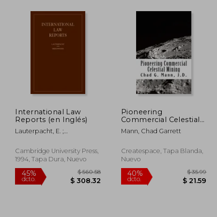
272.26
$ 481.06
40%
40%
dcto.
dcto.
49.74
$ 288.64
International Law
Pioneering
Reports (en Inglés)
Commercial Celestial
Mining (en Inglés)
Lauterpacht, E. ;
Mann, Chad Garrett
Greenwood, C. J.
Cambridge University Press,
Createspace, Tapa Blanda,
1994, Tapa Dura, Nuevo
Nuevo