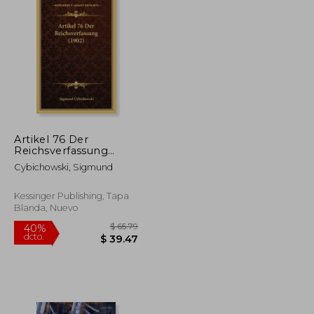
Artikel 76 Der
Reichsverfassung
$ 397.61
$ 390.81
45%
(1902) (en Alemán)
dcto.
$ 218.69
$ 214.95
Cybichowski, Sigmund
Kessinger Publishing, Tapa
Blanda, Nuevo