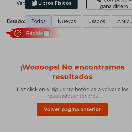
Ver:
Libros Físicos
gana dinero
Estado:
Todos
Nuevos
Usados
Anticu
Rápido
¡Woooops! No encontramos
resultados
Haz click en el siguiente botón para volver a los
resultados anteriores
Volver página anterior