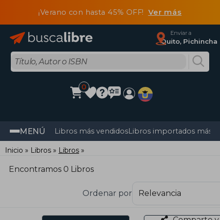
¡Verano con hasta 45% OFF!
Ver más
Enviar a
Quito, Pichincha
0
MENÚ
Libros más vendidos
Libros importados más v
Inicio
Libros
Libros
Encontramos 0 Libros
Ordenar por
Comparte y